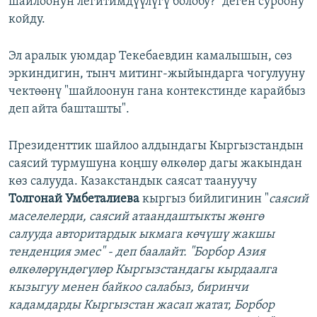
шайлоонун легитимдүүлүгү болобу?" деген суроону
койду.
Эл аралык уюмдар Текебаевдин камалышын, сөз
эркиндигин, тынч митинг-жыйындарга чогулууну
чектөөнү "шайлоонун гана контекстинде карайбыз
деп айта башташты".
Президенттик шайлоо алдындагы Кыргызстандын
саясий турмушуна коңшу өлкөлөр дагы жакындан
көз салууда. Казакстандык саясат таануучу
Толгонай Умбеталиева
кыргыз бийлигинин "
саясий
маселелерди, саясий атаандаштыкты жөнгө
салууда авторитардык ыкмага көчүшү жакшы
тенденция эмес" - деп баалайт. "Борбор Азия
өлкөлөрүндөгүлөр Кыргызстандагы кырдаалга
кызыгуу менен байкоо салабыз, биринчи
кадамдарды Кыргызстан жасап жатат, Борбор