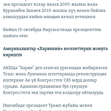
эки президент Аскар Акаев 2005-жылкы жана
Курманбек Бакиев 2010-жылкы күч менен бийлик
алмашуудан кийин өлкөдөн качып кетишкен.
Быйыл 15-октябрда Кыргызстанда президенттик
шайлоо өтөт.
Америкалыктар «Харвинин» кесепеттерин жоюуга
киришти
АКШда "Харви" деп аталган урагандан жабыркаган
Техас жана Луизиана штаттарында реконструкция
иштерине Ак үй Конгресстен 7,85 млрд доллар
сурады. Администрациянын бул сунушун
Конгресстеги эки партия тең колдоору айтылууда.
Ишембиде президент Трамп жубайы менен