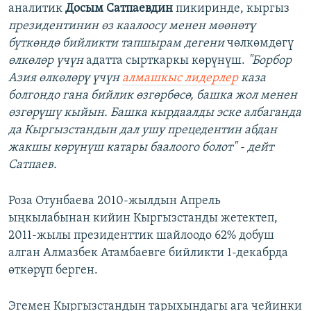
аналитик
Досым Сатпаевдин
пикиринде, кыргыз
президентинин
ө
з
каалоосу
менен
м
өө
н
ө
т
ү
б
ү
тк
ө
нд
ө
бийликти
тапшырам дегени
чөлкөмдөгү
ө
лк
ө
л
ө
р
ү
ч
ү
н
адатта сырткаркы көрүнүш.
"
Борбор
Азия
ө
лк
ө
л
ө
р
ү
ү
ч
ү
н
алмашкыс лидерлер
каза
болгондо гана бийлик
ө
зг
ө
рб
ө
с
ө
,
башка
жол
менен
ө
зг
ө
р
ү
ш
ү
кыйын
.
Башка
кырдаалды
эске
албаганда
да
Кыргызстандын
дал
ушу
прецедентин
абдан
жакшы к
ө
р
ү
н
ү
ш
катары
баалоого
болот" - дейт
Сатпаев.
Роза Отунбаева 2010-жылдын Апрель
ыңкылабынан кийин Кыргызстанды жетектеп,
2011-жылы президенттик шайлоодо 62% добуш
алган Алмазбек Атамбаевге бийликти 1-декабрда
өткөрүп берген.
Эгемен Кыргызстандын тарыхындагы ага чейинки