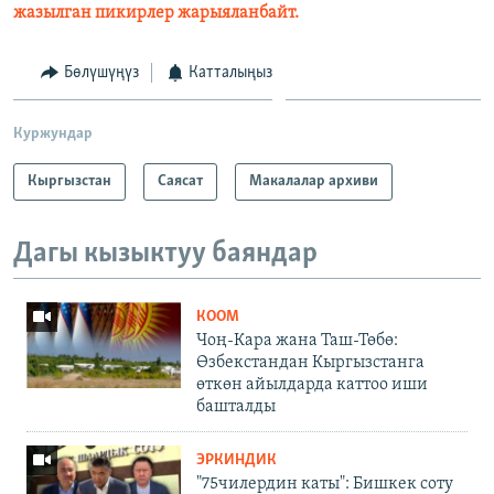
жазылган пикирлер жарыяланбайт.
Бөлүшүңүз
Катталыңыз
Куржундар
Кыргызстан
Саясат
Макалалар архиви
Дагы кызыктуу баяндар
КООМ
Чоң-Кара жана Таш-Төбө:
Өзбекстандан Кыргызстанга
өткөн айылдарда каттоо иши
башталды
ЭРКИНДИК
"75чилердин каты": Бишкек соту