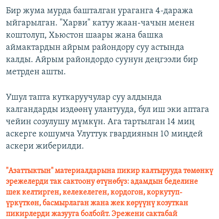
Бир жума мурда башталган ураганга 4-даража
ыйгарылган. "Харви" катуу жаан-чачын менен
коштолуп, Хьюстон шаары жана башка
аймактардын айрым райондору суу астында
калды. Айрым райондордо суунун деңгээли бир
метрден ашты.
Ушул тапта куткаруучулар суу алдында
калгандарды издөөнү улантууда, бул иш эки аптага
чейин созулушу мүмкүн. Ага тартылган 14 миң
аскерге кошумча Улуттук гвардиянын 10 миңдей
аскери жиберилди.
"Азаттыктын" материалдарына пикир калтырууда төмөнкү
эрежелерди так сактоону өтүнөбүз: адамдын беделине
шек келтирген, келекелеген, кордогон, коркутуп-
үркүткөн, басмырлаган жана жек көрүүнү козуткан
пикирлерди жазууга болбойт. Эрежени сактабай