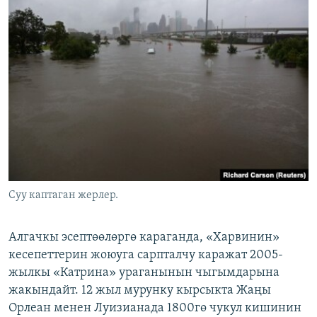
Суу каптаган жерлер.
Алгачкы эсептөөлөргө караганда, «Харвинин»
кесепеттерин жоюуга сарпталчу каражат 2005-
жылкы «Катрина» ураганынын чыгымдарына
жакындайт. 12 жыл мурунку кырсыкта Жаңы
Орлеан менен Луизианада 1800гө чукул кишинин