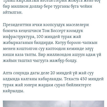
Трамп кырсыктын кесепеттерин жоюуга жеке өзү
бир миллион доллар бере турганы буга чейин
айтылган.
Президенттин ички коопсуздук маселелери
боюнча кеңешчиси Том Боссерт коомдук
инфраструктура, 100 миңдей турак жай
жабыркаганын билдирди. Катуу бороон-чапкын
менен коштолгон суу каптоодон кеминде элүү
киши каза тапты. Бир миллиондон ашуун адам үй
жайын таштап чыгууга мажбур болду.
Апта соңунда дагы деле 20 миңдей үй жай суу
алдында калганы кабарланды. Техаста 450 миңдей
турак жай ээлери жардам сурап бийликтерге
кайрылды.