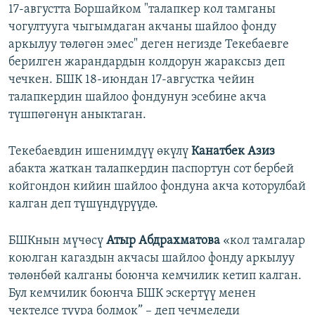
17-августта Боршайком "талапкер кол тамганы
чогултууга чыгымдаган акчаны шайлоо фонду
аркылуу төлөгөн эмес" деген негизде Текебаевге
берилген жарандардын колдорун жараксыз деп
чечкен. БШК 18-июндан 17-августка чейин
талапкердин шайлоо фондунун эсебине акча
түшпөгөнүн аныктаган.
Текебаевдин ишенимдүү өкүлү
Канатбек Азиз
абакта жаткан талапкердин паспортун cот бербей
койгондон кийин шайлоо фондуна акча которулбай
калган деп түшүндүрүүдө.
БШКнын мүчөсү
Атыр Абдрахматова
«кол тамгалар
коюлган кагаздын акчасы шайлоо фонду аркылуу
төлөнбөй калганы боюнча кемчилик кетип калган.
Бул кемчилик боюнча БШК эскертүү менен
чектелсе туура болмок” – деп чечмеледи