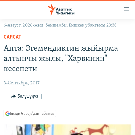
Линктер
Мазмунга
өтүңүз
6-Август, 2026-жыл, бейшемби, Бишкек убактысы 23:38
Навигацияга
ЖАҢЫЛЫКТАР
өтүңүз
САЯСАТ
КЫРГЫЗСТАН
Издөөгө
Апта: Эгемендиктин жыйырма
салыңыз
ДҮЙНӨ
КЫРГЫЗСТАН
алтынчы жылы, "Харвинин"
УКРАИНА
САЯСАТ
ДҮЙНӨ
кесепети
АТАЙЫН ИЛИКТӨӨ
ЭКОНОМИКА
БОРБОР АЗИЯ
3-Сентябрь, 2017
ТВ ПРОГРАММАЛАР
МАДАНИЯТ
Бөлүшүңүз
ПОДКАСТ
БҮГҮН АЗАТТЫКТА
ӨЗГӨЧӨ ПИКИР
ЭКСПЕРТТЕР ТАЛДАЙТ
Бизди Google'дан табыңыз
БИЗ ЖАНА ДҮЙНӨ
Русский
ДАНИСТЕ