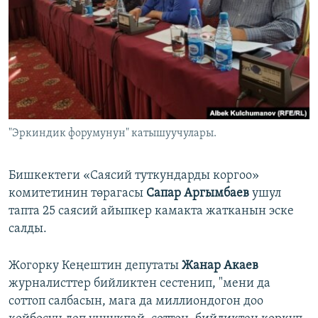
"Эркиндик форумунун" катышуучулары.
Бишкектеги «Саясий туткундарды коргоо»
комитетинин төрагасы
Сапар Аргымбаев
ушул
тапта 25 саясий айыпкер камакта жатканын эске
салды.
Жогорку Кеңештин депутаты
Жанар Акаев
журналисттер бийликтен сестенип, "мени да
соттоп салбасын, мага да миллиондогон доо