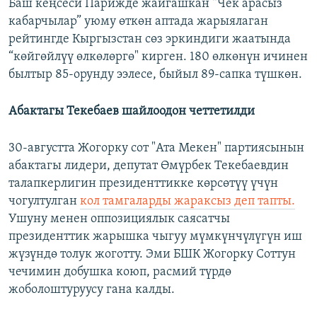
Баш кеңсеси Парижде жайгашкан “Чек арасыз
кабарчылар” уюму өткөн аптада жарыялаган
рейтингде Кыргызстан сөз эркиндиги жаатында
“көйгөйлүү өлкөлөргө" кирген. 180 өлкөнүн ичинен
былтыр 85-орунду ээлесе, быйыл 89-сапка түшкөн.
Абактагы Текебаев шайлоодон четтетилди
30-августта Жогорку сот "Ата Мекен" партиясынын
абактагы лидери, депутат Өмүрбек Текебаевдин
талапкерлигин президенттикке көрсөтүү үчүн
чогултулган
кол тамгаларды жараксыз деп тапты.
Ушуну менен оппозициялык саясатчы
президенттик жарышка чыгуу мүмкүнчүлүгүн иш
жүзүндө толук жоготту. Эми БШК Жогорку Соттун
чечимин добушка коюп, расмий түрдө
жоболоштуруусу гана калды.