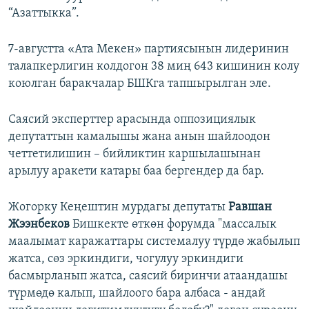
“Азаттыкка”.
7-августта «Ата Мекен» партиясынын лидеринин
талапкерлигин колдогон 38 миң 643 кишинин колу
коюлган баракчалар БШКга тапшырылган эле.
Саясий эксперттер арасында оппозициялык
депутаттын камалышы жана анын шайлоодон
четтетилишин – бийликтин каршылашынан
арылуу аракети катары баа бергендер да бар.
Жогорку Кеңештин мурдагы депутаты
Равшан
Жээнбеков
Бишкекте өткөн форумда "массалык
маалымат каражаттары системалуу түрдө жабылып
жатса, сөз эркиндиги, чогулуу эркиндиги
басмырланып жатса, саясий биринчи атаандашы
түрмөдө калып, шайлоого бара албаса - андай