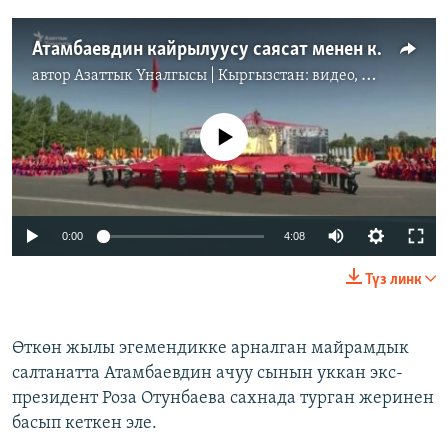
Атамбаевдин кайрылуусу саясат менен коштолду
автор
Азаттык Үналгысы | Кыргызстан: видео, фото, кабарлар
No media source currently available
0:00
4:08
Түз линк
Өткөн жылы эгемендикке арналган майрамдык
салтанатта Атамбаевдин ачуу сынын уккан экс-
президент Роза Отунбаева сахнада турган жеринен
басып кеткен эле.