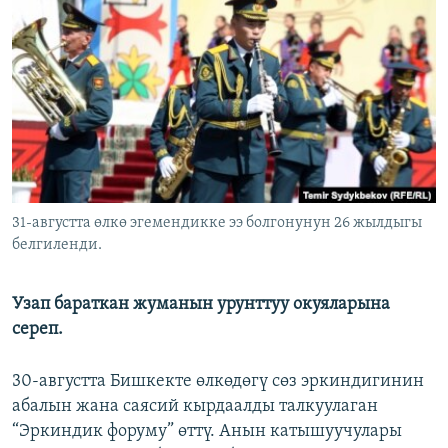
ОНЛАЙН ШЕРИНЕ
ЭЖЕ-СИҢДИЛЕР
АЗАТТЫК+
ЫҢГАЙСЫЗ СУРООЛОР
ЭЕ/АРнун бардык сайттары
31-августта өлкө эгемендикке ээ болгонунун 26 жылдыгы
белгиленди.
Узап бараткан жуманын урунттуу окуяларына
сереп.
30-августта Бишкекте өлкөдөгү сөз эркиндигинин
абалын жана саясий кырдаалды талкуулаган
“Эркиндик форуму” өттү. Анын катышуучулары