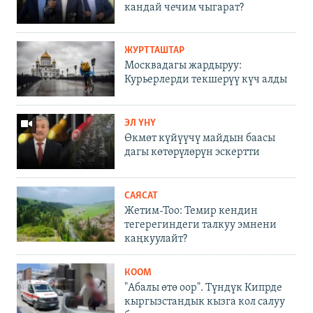
кандай чечим чыгарат?
ЖУРТТАШТАР
Москвадагы жардыруу:
Курьерлерди текшерүү күч алды
ЭЛ ҮНҮ
Өкмөт күйүүчү майдын баасы
дагы көтөрүлөрүн эскертти
САЯСАТ
Жетим-Тоо: Темир кендин
тегерегиндеги талкуу эмнени
каңкуулайт?
КООМ
"Абалы өтө оор". Түндүк Кипрде
кыргызстандык кызга кол салуу