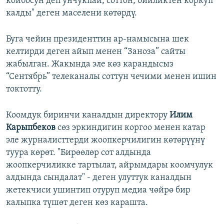
койбосун деп унчукпай, соттон, бийликтен коркуп
калды" деген маселени көтөрдү.
Буга чейин президенттин ар-намысына шек
келтирди деген айып менен “Заноза” сайты
жабылган. Жакында эле көз карандысыз
“Сентябрь” телеканалы соттун чечими менен ишин
токтотту.
Коомдук биринчи каналдын директору
Илим
Карыпбеков
сөз эркиндигин коргоо менен катар
эле журналисттерди жоопкерчилигин көтөрүүнү
туура көрөт. "Бирөөлөр сот алдында
жоопкерчиликке тартылат, айрымдары коомчулук
алдында сындалат" - деген улуттук каналдын
жетекчиси ушинтип отуруп медиа чөйрө бир
калыпка түшөт деген көз карашта.