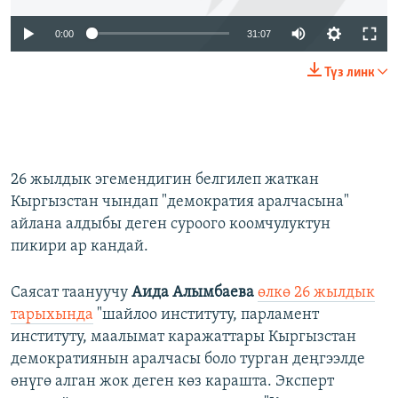
0:00
31:07
Түз линк
26 жылдык эгемендигин белгилеп жаткан
Кыргызстан чындап "демократия аралчасына"
айлана алдыбы деген суроого коомчулуктун
пикири ар кандай.
Саясат таануучу
Аида Алымбаева
өлкө 26 жылдык
тарыхында
"шайлоо институту, парламент
институту, маалымат каражаттары Кыргызстан
демократиянын аралчасы боло турган деңгээлде
өнүгө алган жок деген көз карашта. Эксперт