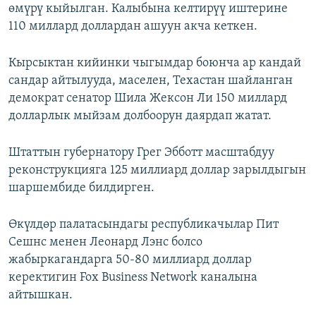
өмүрү кыйылган. Калыбына келтирүү иштерине
110 миллард доллардан ашуун акча кеткен.
Кырсыктан кийинки чыгымдар боюнча ар кандай
сандар айтылууда, маселен, Техастан шайланган
демократ сенатор Шила Жексон Ли 150 миллард
долларлык мыйзам долбоорун даярдап жатат.
Штаттын губернатору Грег Эбботт масштабдуу
реконструкцияга 125 миллиард доллар зарылдыгын
шаршембиде билдирген.
Өкүлдөр палатасындагы республикачылар Пит
Сешнс менен Леонард Лэнс болсо
жабыркагандарга 50-80 миллиард доллар
керектигин Fox Business Network каналына
айтышкан.