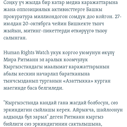
Соңку үч жылда бир катар медиа каражаттарына
жана оппозициялык активисттерге Башкы
прокуратура миллиондогон сомдук доо койгон. 27-
июлдан 20-октябрга чейин Бишкекте тынч
жыйын, митинг-пикеттерди өткөрүүгө тыюу
салынган.
Human Rights Watch укук коргоо уюмунун өкүлү
Мира Ритманн эл аралык коомчулук
Кыргызстандагы маалымат каражаттарынын
абалы кескин начарлап баратканына
тынчсызданып турганын «Азаттыкка» курган
маегинде баса белгиледи.
"​Кыргызстанда кандай гана жагдай болбосун, сөз
эркиндигин сыйлашы керек. Айрыкча, шайлоонун
алдында бул зарыл" деген Ритманн кыргыз
бийлиги сөз эркиндигинин сакталышына,