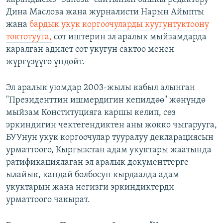
Дина Маслова жана журналисти Нарын Айыпты
жана
бардык укук коргоочуларды куугунтуктоону
токтотууга,
сот иштерин эл аралык мыйзамдарда
каралган адилет сот укугун сактоо менен
жүргүзүүгө үндөйт.
Эл аралык уюмдар 2003-жылы кабыл алынган
"Президенттин ишмердигин кепилдөө" жөнүндө
мыйзам Конституцияга каршы келип, сөз
эркиндигин чектегендиктен аны жокко чыгарууга,
БУУнун укук коргоочулар тууралуу декларациясын
урматтоого, Кыргызстан адам укуктары жаатында
ратификациялаган эл аралык документтерге
ылайык, кандай болбосун кырдаалда адам
укуктарын жана негизги эркиндиктерди
урматтоого чакырат.