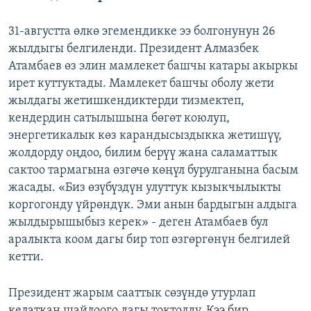
31-августта өлкө эгемендикке ээ болгонунун 26
жылдыгы белгиленди. Президент Алмазбек
Атамбаев өз элин мамлекет башчы катары акыркы
ирет куттуктады. Мамлекет башчы оболу жети
жылдагы жетишкендиктерди тизмектеп,
кендердин сатылышына бөгөт коюлуп,
энергетикалык көз карандысыздыкка жетишүү,
жолдорду оңдоо, билим берүү жана саламаттык
сактоо тармагына өзгөчө көңүл бурулганына басым
жасады. «Биз өзүбүздүн улуттук кызыкчылыкты
коргогонду үйрөндүк. Эми анын бардыгын алдыга
жылдырышыбыз керек» - деген Атамбаев бул
аралыкта коом дагы бир топ өзгөргөнүн белгилей
кетти.
Президент жарым сааттык сөзүндө утурлап
келаткан шайлоого дагы токтолду. Кээ бир