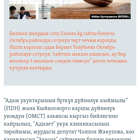
Бишкек шаардык соту Zanoza.kg сайты боюнча
Октябрь райондук сотунун төрт чечим каралды.
Ишти караган судья Бермет Толубаева Октябрь
райондук сотунун “сайттан макала алынсын, ар бир
жоопкер 3 миллион сомдон төлөсүн” деген чечимин
күчүндө калтырды.
“Адам укуктарынын бүткүл дүйнөлүк кыймылы”
(FIDH) жана Кыйноолорго каршы дүйнөлүк
уюмдун (OMCT) альянсы кыргыз бийлигине
кайрылып, "Адилет" укук клиникасынын
төрайымы, мурдагы депутат Чолпон Жакупова, көз
карандысыз "Заноза" сайтынын башкы редактору