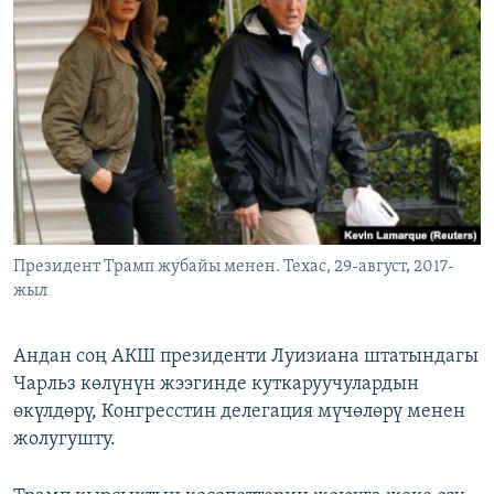
Президент Трамп жубайы менен. Техас, 29-август, 2017-
жыл
Андан соң АКШ президенти Луизиана штатындагы
Чарльз көлүнүн жээгинде куткаруучулардын
өкүлдөрү, Конгресстин делегация мүчөлөрү менен
жолугушту.