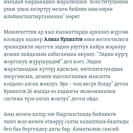
мындай кырдаалдын жаралышын "Конституцияны
улам-улам өзгөртүү менен бийлик аны өзүнө
ылайыкташтырганынан" көрөт.
Мамлекеттик ар кыл кызматтарды аркалап жүргөн
коомдук ишмер
Алмаз Кулматов
өлкө жетекчилиги
эркиндикти эңсеген элдин улуттук кайра жаралуу
демин пайдалана албаганына өкүнөт. "Элдин күүсү
жоргонун жүрүшүндөй” деп коет. Элдин
жаратмандык күчтүү идеясын, интеллектуалдык
энергиясын, демин идеологиялык максатта
колдоно алган жокпуз. Бул – чоң өксүк болду" деген
Кулматов 26 жылда өз алдынча экономикалык
система түзө алган жокпуз" деген ойдо.
Аны менен катар эле Кыргызстанда бийликти
тынч жол менен өткөрүү салты калыптана баштады
беп баа бергендер дагы бар. Алматылык саясий