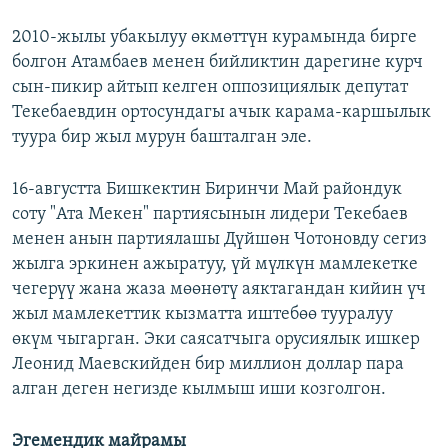
2010-жылы убакылуу өкмөттүн курамында бирге
болгон Атамбаев менен бийликтин дарегине курч
сын-пикир айтып келген оппозициялык депутат
Текебаевдин ортосундагы ачык карама-каршылык
туура бир жыл мурун башталган эле.
16-августта Бишкектин Биринчи Май райондук
соту "Ата Мекен" партиясынын лидери Текебаев
менен анын партиялашы Дүйшөн Чотоновду сегиз
жылга эркинен ажыратуу, үй мүлкүн мамлекетке
чегерүү жана жаза мөөнөтү аяктагандан кийин үч
жыл мамлекеттик кызматта иштебөө тууралуу
өкүм чыгарган. Эки саясатчыга орусиялык ишкер
Леонид Маевскийден бир миллион доллар пара
алган деген негизде кылмыш иши козголгон.
Эгемендик майрамы