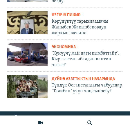
болду
ӨЗГӨЧӨ ПИКИР
Көрүнүктүү тарыхнаамачы
Жаныбек Жакыпбековдун
жаркын элесине
ЭКОНОМИКА
"Күйүүчү май дагы кымбаттайт".
Кыргызстан абалдан кантип
чыгат?
ДҮЙНӨ АЗАТТЫКТЫН НАЗАРЫНДА
Түндүк Ооганстандагы чабуулдар
"Талибан" үчүн чоң сынообу?
ОНЛАЙН ШЕРИНЕ