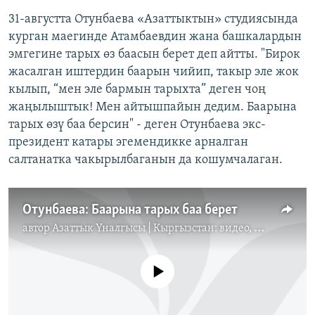
31-августта Отунбаева «Азаттыктын» студиясында
курган маегинде Атамбаевдин жана башкалардын
эмгегине тарых өз баасын берет деп айтты. ​"Бирок
жасалган иштердин баарын чийип, такыр эле жок
кылып, “мен эле бармын тарыхта” деген чоң
жаңылыштык! Мен айтышпайын дедим. Баарына
тарых өзү баа берсин" - деген Отунбаева экс-
президент катары эгемендикке арналган
салтанатка чакырылбаганын да кошумчалаган.
Отунбаева: Баарына тарых баа берет
автор
Азаттык Үналгысы | Кыргызстан: видео, фото, кабарлар
No media source currently available