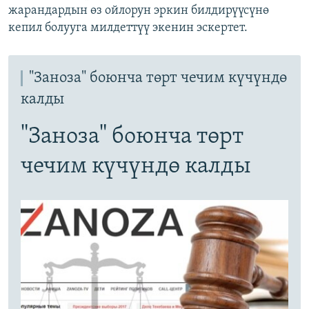
жарандардын өз ойлорун эркин билдирүүсүнө
кепил болууга милдеттүү экенин эскертет.
"Заноза" боюнча төрт чечим күчүндө
калды
"Заноза" боюнча төрт
чечим күчүндө калды