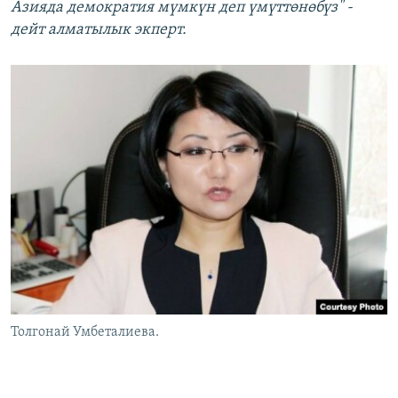
Азияда демократия мүмкүн деп үмүттөнөбүз"
-
дейт алматылык экперт.
Толгонай Умбеталиева.