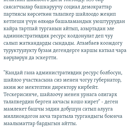
саясатчылар башкаруучу социал демократтар
партиясы көрсөткөн талапкер шайлоодо жеңип
кетпеши үчүн өлкөдө башаламандык уюштуруудан
кайра тартпай турганын айтып, азыртадан эле
административдик ресурс колдонулат деп чуу
салып жаткандарды сындады. Атамбаев коомдогу
туруктуулукту бузам дегендерге каршы катаал чара
көрүлөрүн да эскертти.
"Кандай гана административдик ресурс болбосун,
шайлоо участкасына сиз менен чогуу губернатор,
аким же мектептин директору кирбейт.
Тескерисинче, шайлоочу менен урнага олигарх
талапкердин берген акчасы кошо кирет" - деген
мамлекет башчы элдин добушун сатып алууга
миллиондогон акча таратыла тургандыгы боюнча
маалыматтар бардыгын айтты.