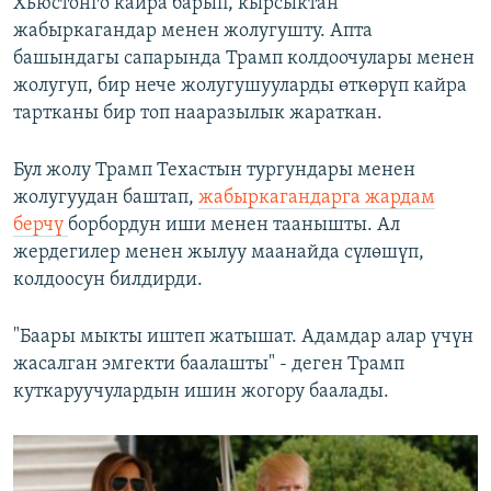
Хьюстонго кайра барып, кырсыктан
жабыркагандар менен жолугушту. Апта
башындагы сапарында Трамп колдоочулары менен
жолугуп, бир нече жолугушууларды өткөрүп кайра
тартканы бир топ нааразылык жараткан.
Бул жолу Трамп Техастын тургундары менен
жолугуудан баштап,
жабыркагандарга жардам
берчү
борбордун иши менен таанышты. Ал
жердегилер менен жылуу маанайда сүлөшүп,
колдоосун билдирди.
"Баары мыкты иштеп жатышат. Адамдар алар үчүн
жасалган эмгекти баалашты" - деген Трамп
куткаруучулардын ишин жогору баалады.