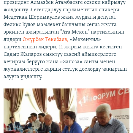
президент Алмазбек Атамбаевге оозеки кайрылуу
жолдошту. Легендарлуу парламенттин спикери
Медеткан Шеримкулов жана мурдагы депутат
Феликс Кулов мамлекет башчыны сегиз жылга
эркинен ажыратылган "Ата Мекен" партиясынын
лидери
Өмүрбек Текебаев,
«Мекенчил»
партиясынын лидери, 11 жарым жылга кесилген
Садыр Жапаров сыяктуу саясий айыпкерлерге
кечирим берүүгө жана «Заноза» сайты менен
журналисттерге каршы соттук доолорду чакыртып
алууга үндөштү.