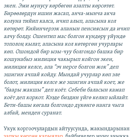
экен. Эми мунусу көрбөгөн азапты көрсөтөт.
Бирөөлөрдүн ишин жасап, анча-мынча акча
колуна тийип калса, ичип алып, апасына кол
көтөрөт. Кийинчерээк апанын пенсиясын да ичип
алчу болду. Ошентип мас болгон күндөрү үйүндө
тополоң кылат, апасына кол көтөргөн учурлары
көп. Ошондой бир ызы-чуу болгондо башка бир
кошунабыз милиция чакырып койгон экен,
милиция келсе, апа “эч нерсе болгон жок” деп
эшигин ачпай койду. Мындай учурлар көп эле
болот, милиция келсе же эшигин ачпай коет, же
“баары жакшы” деп коёт. Себеби баласын камап
коёт деп коркот. Кээде биздин үйгө келип ыйлайт.
Бети-башы көгала болгондо дүкөнгө нанга чыга
албай, менден суранат.
Укук коргоочулардын айтуусунда, жакындарынан
запкы көргөн карыялар
, байбичелер муну ачыкка