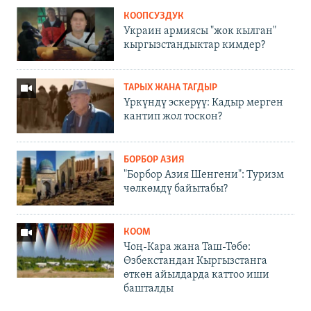
КООПСУЗДУК
Украин армиясы "жок кылган"
кыргызстандыктар кимдер?
ТАРЫХ ЖАНА ТАГДЫР
Үркүндү эскерүү: Кадыр мерген
кантип жол тоскон?
БОРБОР АЗИЯ
"Борбор Азия Шенгени": Туризм
чөлкөмдү байытабы?
КООМ
Чоң-Кара жана Таш-Төбө:
Өзбекстандан Кыргызстанга
өткөн айылдарда каттоо иши
башталды