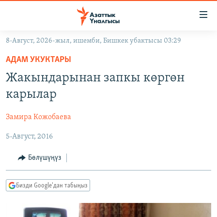
Линктер
Мазмунга
өтүңүз
8-Август, 2026-жыл, ишемби, Бишкек убактысы 03:29
Навигацияга
ЖАҢЫЛЫКТАР
өтүңүз
АДАМ УКУКТАРЫ
КЫРГЫЗСТАН
Издөөгө
Жакындарынан запкы көргөн
салыңыз
ДҮЙНӨ
КЫРГЫЗСТАН
карылар
УКРАИНА
САЯСАТ
ДҮЙНӨ
Замира Кожобаева
АТАЙЫН ИЛИКТӨӨ
ЭКОНОМИКА
БОРБОР АЗИЯ
5-Август, 2016
ТВ ПРОГРАММАЛАР
МАДАНИЯТ
ПОДКАСТ
БҮГҮН АЗАТТЫКТА
Бөлүшүңүз
ӨЗГӨЧӨ ПИКИР
ЭКСПЕРТТЕР ТАЛДАЙТ
Бизди Google'дан табыңыз
БИЗ ЖАНА ДҮЙНӨ
Русский
ДАНИСТЕ