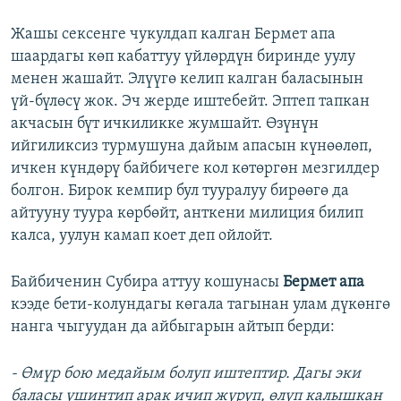
Жашы сексенге чукулдап калган Бермет апа
шаардагы көп кабаттуу үйлөрдүн биринде уулу
менен жашайт. Элүүгө келип калган баласынын
үй-бүлөсү жок. Эч жерде иштебейт. Эптеп тапкан
акчасын бүт ичкиликке жумшайт. Өзүнүн
ийгиликсиз турмушуна дайым апасын күнөөлөп,
ичкен күндөрү байбичеге кол көтөргөн мезгилдер
болгон. Бирок кемпир бул тууралуу бирөөгө да
айтууну туура көрбөйт, анткени милиция билип
калса, уулун камап коет деп ойлойт.
Байбиченин Субира аттуу кошунасы
Бермет апа
кээде бети-колундагы көгала тагынан улам дүкөнгө
нанга чыгуудан да айбыгарын айтып берди:
- Өмүр бою медайым болуп иштептир. Дагы эки
баласы ушинтип арак ичип жүрүп, өлүп калышкан