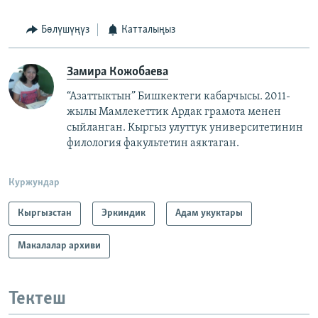
Бөлүшүңүз
Катталыңыз
Замира Кожобаева
“Азаттыктын” Бишкектеги кабарчысы. 2011-
жылы Мамлекеттик Ардак грамота менен
сыйланган. Кыргыз улуттук университетинин
филология факультетин аяктаган.
Куржундар
Кыргызстан
Эркиндик
Адам укуктары
Макалалар архиви
Тектеш