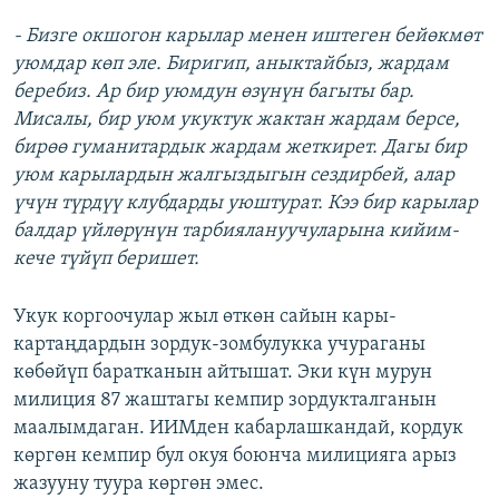
- Бизге окшогон карылар менен иштеген бейөкмөт
уюмдар көп эле. Биригип, аныктайбыз, жардам
беребиз. Ар бир уюмдун өзүнүн багыты бар.
Мисалы, бир уюм укуктук жактан жардам берсе,
бирөө гуманитардык жардам жеткирет. Дагы бир
уюм карылардын жалгыздыгын сездирбей, алар
үчүн түрдүү клубдарды уюштурат. Кээ бир карылар
балдар үйлөрүнүн тарбиялануучуларына кийим-
кече түйүп беришет.
Укук коргоочулар жыл өткөн сайын кары-
картаңдардын зордук-зомбулукка учураганы
көбөйүп баратканын айтышат. Эки күн мурун
милиция 87 жаштагы кемпир зордукталганын
маалымдаган. ИИМден кабарлашкандай, кордук
көргөн кемпир бул окуя боюнча милицияга арыз
жазууну туура көргөн эмес.