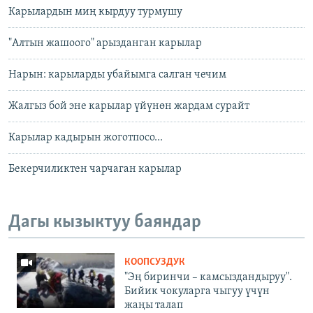
Карылардын миң кырдуу турмушу
"Алтын жашоого" арызданган карылар
Нарын: карыларды убайымга салган чечим
Жалгыз бой эне карылар үйүнөн жардам сурайт
Карылар кадырын жоготпосо...
Бекерчиликтен чарчаган карылар
Дагы кызыктуу баяндар
КООПСУЗДУК
"Эң биринчи – камсыздандыруу".
Бийик чокуларга чыгуу үчүн
жаңы талап