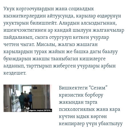
Укук коргоочулардын жана социалдык
кызматкерлердин айтуусунда, карылар өздөрүнүн
укуктарын билишпейт. Алардын алсыздыгынан,
ишенчээктигинен ар кандай шылуун жалганчылар
пайдаланып, сызга отургузуп кеткен учурлар
четтен чыгат. Мисалы, жалгыз жашаган
карылардын турак жайын же башка дагы баалуу
буюмдарын жакшы тааныбаган кишилерге
алданып, тарттырып жиберген учурлары арбын
кездешет.
Бишкектеги “Сезим”
кризистик борбору
жакындан тарта
психологиялык жана кара
күчтөн ыдык көргөн
кемпирлер үчүн убактылуу