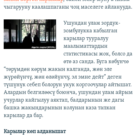
чыгарууну каалашпаганы чоң маселеге айланууда.
Ушундан улам зордук-
зомбулукка кабылган
карылар тууралуу
маалыматтардын
статистикасы жок, болсо да
өтө аз санда. Буга көбүнчө
“төрүмдөн көрүм жакын калганда, жөн эле
жүрөйүнчү, жөн өлөйүнчү, эл эмне дейт” деген
түшүнүк себеп болорун укук коргоочулар айтышат.
Алардын белгилөөсү боюнча, ушундан улам айрым
учурлар кайгылуу аяктап, балдарынын же дагы
башка жакындарынын колунан каза тапкан
карылар да бар.
Карылар көп алданышат