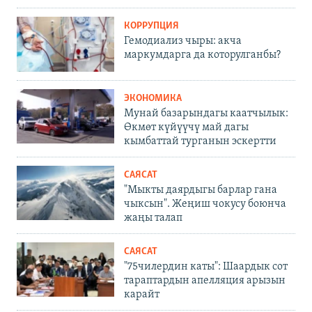
КОРРУПЦИЯ
Гемодиализ чыры: акча
маркумдарга да которулганбы?
ЭКОНОМИКА
Мунай базарындагы каатчылык:
Өкмөт күйүүчү май дагы
кымбаттай турганын эскертти
САЯСАТ
"Мыкты даярдыгы барлар гана
чыксын". Жеңиш чокусу боюнча
жаңы талап
САЯСАТ
"75чилердин каты": Шаардык сот
тараптардын апелляция арызын
карайт