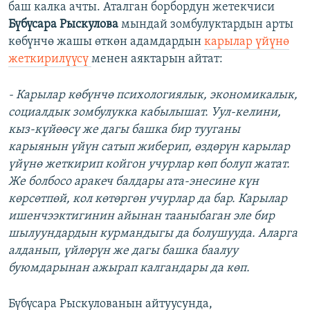
баш калка ачты. Аталган борбордун жетекчиси
Бүбүсара Рыскулова
мындай зомбулуктардын арты
көбүнчө жашы өткөн адамдардын
карылар үйүнө
жеткирилүүсү
менен аяктарын айтат:
- Карылар көбүнчө психологиялык, экономикалык,
социалдык зомбулукка кабылышат. Уул-келини,
кыз-күйөөсү же дагы башка бир тууганы
карыянын үйүн сатып жиберип, өздөрүн карылар
үйүнө жеткирип койгон учурлар көп болуп жатат.
Же болбосо аракеч балдары ата-энесине күн
көрсөтпөй, кол көтөргөн учурлар да бар. Карылар
ишенчээктигинин айынан тааныбаган эле бир
шылуундардын курмандыгы да болушууда. Аларга
алданып, үйлөрүн же дагы башка баалуу
буюмдарынан ажырап калгандары да көп.
Бүбүсара Рыскулованын айтуусунда,