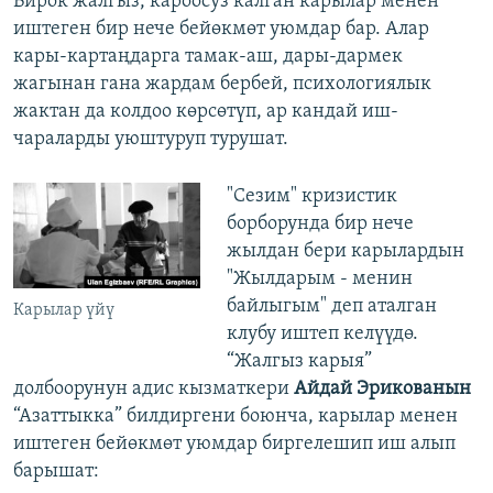
Бирок жалгыз, кароосуз калган карылар менен
иштеген бир нече бейөкмөт уюмдар бар. Алар
кары-картаңдарга тамак-аш, дары-дармек
жагынан гана жардам бербей, психологиялык
жактан да колдоо көрсөтүп, ар кандай иш-
чараларды уюштуруп турушат.
"Сезим" кризистик
борборунда бир нече
жылдан бери карылардын
"Жылдарым - менин
байлыгым" деп аталган
Карылар үйү
клубу иштеп келүүдө.
“Жалгыз карыя”
долбоорунун адис кызматкери
Айдай Эрикованын
“Азаттыкка” билдиргени боюнча, карылар менен
иштеген бейөкмөт уюмдар биргелешип иш алып
барышат: