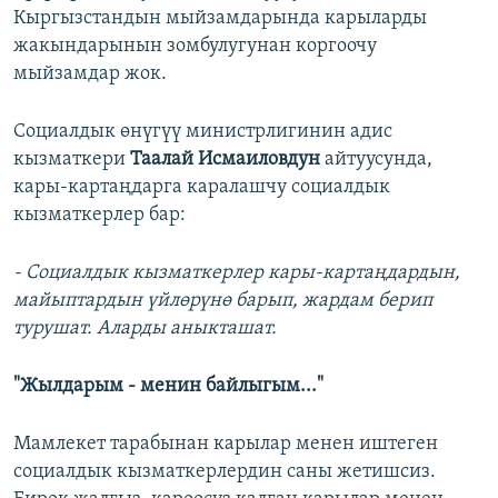
Кыргызстандын мыйзамдарында карыларды
жакындарынын зомбулугунан коргоочу
мыйзамдар жок.
Социалдык өнүгүү министрлигинин адис
кызматкери
Таалай Исмаиловдун
айтуусунда,
кары-картаңдарга каралашчу социалдык
кызматкерлер бар:
- Социалдык кызматкерлер кары-картаңдардын,
майыптардын үйлөрүнө барып, жардам берип
турушат. Аларды аныкташат.
"Жылдарым - менин байлыгым..."
Мамлекет тарабынан карылар менен иштеген
социалдык кызматкерлердин саны жетишсиз.