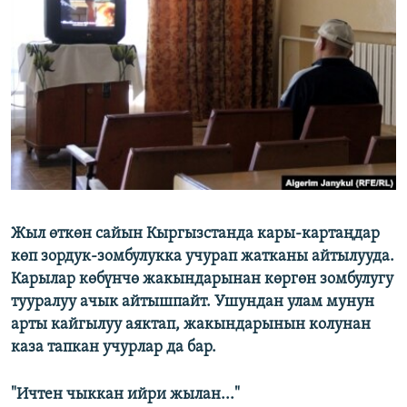
ОНЛАЙН ШЕРИНЕ
ЭЖЕ-СИҢДИЛЕР
АЗАТТЫК+
ЫҢГАЙСЫЗ СУРООЛОР
ЭЕ/АРнун бардык сайттары
Жыл өткөн сайын Кыргызстанда кары-картаңдар
көп зордук-зомбулукка учурап жатканы айтылууда.
Карылар көбүнчө жакындарынан көргөн зомбулугу
тууралуу ачык айтышпайт. Ушундан улам мунун
арты кайгылуу аяктап, жакындарынын колунан
каза тапкан учурлар да бар.
"Ичтен чыккан ийри жылан..."