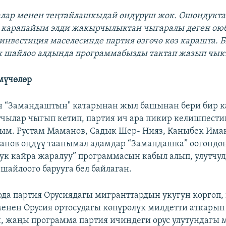
алар менен теңтайлашкыдай өндүрүш жок. Ошондукта
 карапайым элди жакырчылыктан чыгаралы деген оюб
инвестиция маселесинде партия өзгөчө көз карашта. Б
к шайлоо алдында программабызды тактап жазып чык
мүчөлөр
 “Замандаштын" катарынан жыл башынан бери бир ка
тчылар чыгып кетип, партия ич ара пикир келишпест
ым. Рустам Маманов, Садык Шер- Нияз, Каныбек Има
анов өңдүү таанымал адамдар “Замандашка” оогондон
тук кайра жаралуу” программасын кабыл алып, улутчул
шайлоого барууга бел байлаган.
рда партия Орусиядагы мигранттардын укугун коргоп,
енен Орусия ортосудагы көпүрөлүк милдетти аткарып
, жаңы программа партия ичиндеги орус улутундагы 