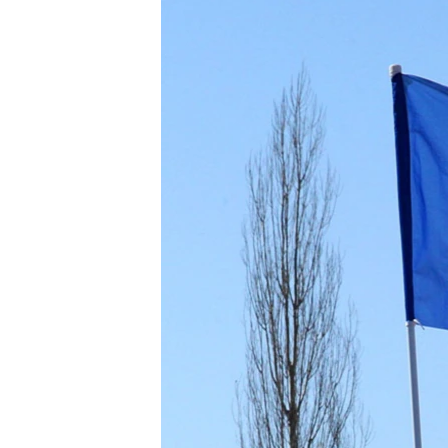
ЭЖЕ-СИҢДИЛЕР
АЗАТТЫК+
ЫҢГАЙСЫЗ СУРООЛОР