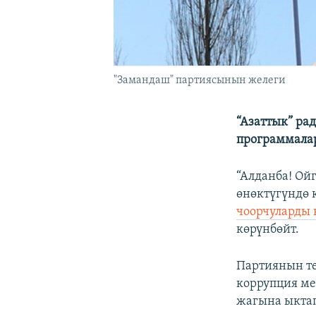
"Замандаш" партиясынын желеги
“Азаттык” ра
программала
“Алданба! Ойг
өнөктүгүндө
чоорчуларды
көрүнбөйт.
Партиянын т
коррупция ме
жагына ыктап