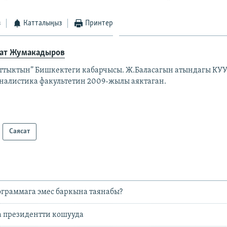
з
Катталыңыз
Принтер
ат Жумакадыров
аттыктын” Бишкектеги кабарчысы. Ж.Баласагын атындагы КУ
налистика факультетин 2009-жылы аяктаган.
Саясат
ограммага эмес баркына таянабы?
 президентти кошууда