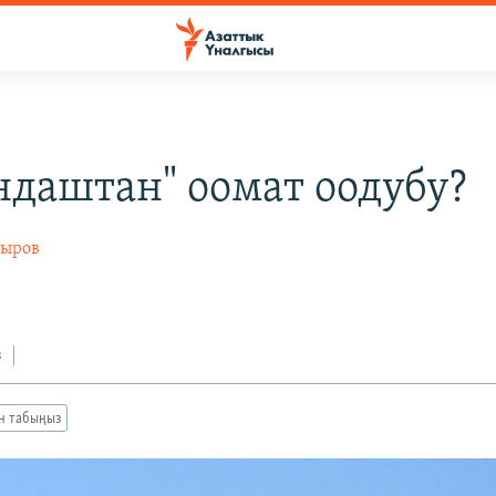
ндаштан" оомат оодубу?
дыров
з
ан табыңыз