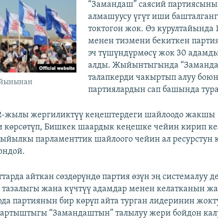
​“Замандаш” саясий партиясын
алмашуусу үгүт иши башталган
токтогон жок. Өз курултайында 
менен тизмени бекиткен партия,
эч түшүндүрмөсү жок 30 адамд
алды. Жыйынтыгында “Заманда
талапкерди чакыртып алуу бою
ыйынынан
партиялардын сап башында тура
2-жылы жергиликтүү кеңештердеги шайлоодо жакшы
 көрсөтүп, Бишкек шаардык кеңешке чейин кирип ке
ыйылкы парламенттик шайлоого чейин ал ресурстун 
ондой.
тарда айткан сөздөрүндө партия өзүн эң системалуу де
 тазалыгы жана күчтүү адамдар менен келатканын ж
рда партиянын бир көрүп айта турган лидеринин жокту
артыштыгы “Замандаштын” талылуу жери бойдон кал