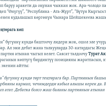
п баруу аракети да оңунан чыккан жок. Ара-чолодо п
еп “Өнүгүү”, “Республика - Ата-Журт”, “Бүтүн Кыргызс
менен кудалашып көргөнүн Чынара Шейшекеева жашы
еңтөрага көп
” бүгүнкү күндө баштоочу лидери жок, ошол эле учур
бар. Ал эми дебат жана талкууларда 30-катардагы Же
партия атынан чыгып келет. Саясат талдоочу
Турат А
раганын көптүгү бирдиктүү позицияны жаратпасын, к
экенин айтты:
а" бүгүнкү күндө төрт теңтөрага бар. Партиянын башы
арбияны кармап, чечимдерди кабыл алышы керек да. 
уп атат. Дебатка болсо жаш баланы партиянын атынан