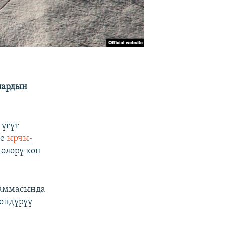
лардын
 үгүт
де
ырчы-
өлөрү көп
раммасында
өндүрүү