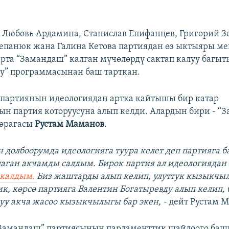
Любовь Ардамина, Станислав Епифанцев, Григорий Зо
епанюк жана Галина Кетова партиядан өз ыктыяры м
рта “Замандаш” калган мүчөлөрдү сактап калуу багыт
у” программасынан баш тарткан.
 партиянын идеологиядан артка кайтышы бир катар
ын партия которуусуна алып келди. Алардын бири - 
өрагасы
Рустам Маманов
.
н долбоорумда идеологияга туура келет деп партияга б
аган акчамды салдым. Бирок партия ал идеологиядан 
 калдым.
Биз жаштарды алып келип, улуттук кызыкчы
ик, көрсө партияга Валентин Богатыревду алып келип,
уу акча жасоо кызыкчылыгы бар экен, -
дейт Рустам 
Замандаш” партиясынын парламенттик шайлоого баш