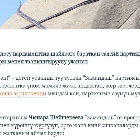
диосу парламенттик шайлоого бараткан саясий партия
ры менен тааныштырууну улантат.
он!” – деген ураанды туу туткан “Замандаш” партиясы
 каражатка үнөм мамиле жасагандыктан, жер-жерлер
 кошо ээрчиткенди
мындай кой, партиянын өзүнүн мүч
еңтөрагасы
Чынара Шейшекеева
“Замандаш” өз прог
нен күрөштү жүргүзүп, орто жана кичи ишканаларды 
 жатканын айтып берди: