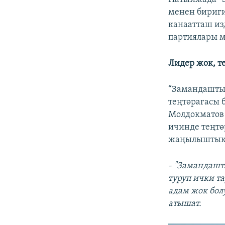
менен бириги
канаатташ изд
партиялары 
Лидер жок, т
“Замандаштын
теңтөрагасы 
Молдокматов 
ичинде теңтө
жаңылыштык 
- "Замандашт
туруп ички т
адам жок бол
атышат.