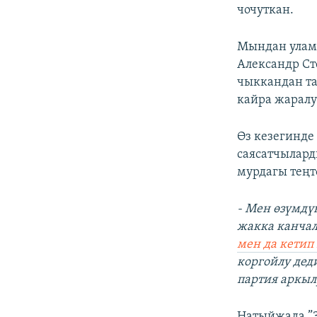
чочуткан.
Мындан улам 
Александр Ст
чыккандан та
кайра жаралу
Өз кезегинде
саясатчылард
мурдагы теңт
- Мен өзүмдү
жакка канчал
мен да кетип
коргойлу дед
партия аркыл
Натыйжада ”