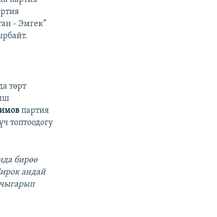
артия
тан - Эмгек”
рбайт.
да төрт
ңиш
кимов
партия
үч топтоодогу
нда бирөө
Бирок андай
 чыгарып