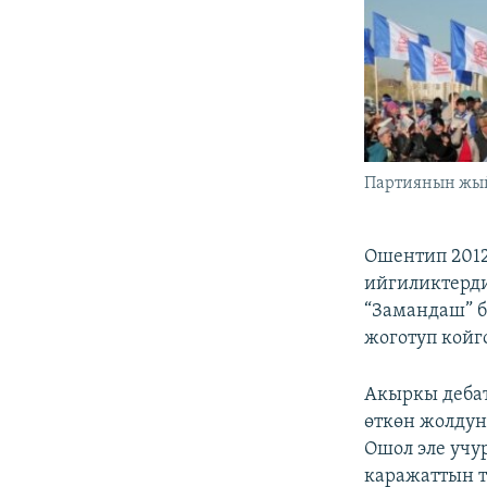
Партиянын ж
Ошентип 201
ийгиликтерди
“Замандаш” б
жоготуп койг
Акыркы дебат
өткөн жолдун
Ошол эле учу
каражаттын т