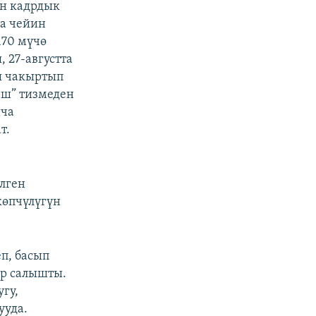
ын кадрдык
га чейин
170 мүчө
 27-августта
ы чакыртып
ш” тизмеден
нча
т.
лген
көпчүлүгүн
п, басып
ар салышты.
гу,
ууда.