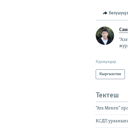
Бөлүшүңү
Сам
“Аз
жур
Куржундар
Кыргызстан
Тектеш
“Ата Мекен” пр
КСДП ураанына