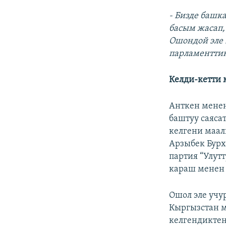
- Бизде башк
басым жасап,
Ошондой эле 
парламентти
Келди-кетти 
Анткен менен
баштуу саяса
келгени маал
Арзыбек Бурх
партия “Улут
караш менен 
Ошол эле учу
Кыргызстан м
келгендиктен