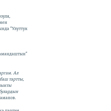
зуля,
енен
ында “Улуттук
“Замандаштын”
аргам. Ал
баш тартты,
лыкты
 булардын
Маманов.
ка партия