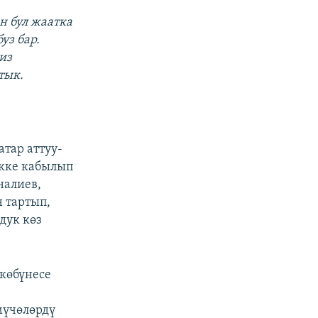
н бул жаатка
уз бар.
из
тык.
тар аттуу-
икке кабылып
налиев,
 тартып,
дук көз
 көбүнесе
мүчөлөрдү