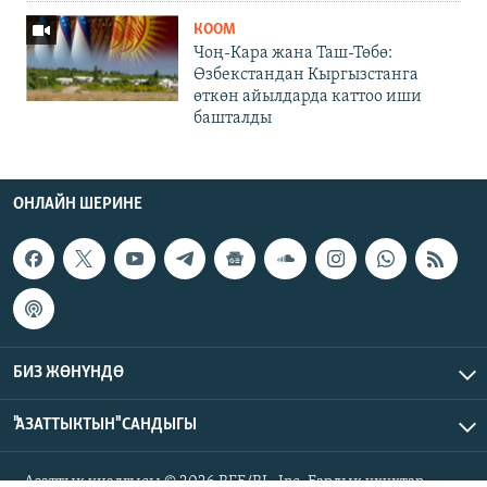
КООМ
Чоң-Кара жана Таш-Төбө:
Өзбекстандан Кыргызстанга
өткөн айылдарда каттоо иши
башталды
ОНЛАЙН ШЕРИНЕ
БИЗ ЖӨНҮНДӨ
"АЗАТТЫКТЫН" САНДЫГЫ
Азаттык үналгысы © 2026 RFE/RL, Inc. Бардык укуктар