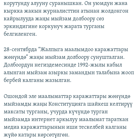
корутунду алууну суранышкан. Он уюмдун жана
кыркка жакын журналисттин атынан жолдонгон
кайрылууда жаңы мыйзам долбоору сөз
эркиндигине коркунуч жарата турганы
белгиленген.
28-сентябрда “Жалпыга маалымдоо каражаттары
жөнүндө” жаңы мыйзам долбоору сунушталган.
Долбоордун негиздемесинде 1992-жылы кабыл
алынган мыйзам азыркы замандын талабына жооп
бербей калганы жазылган.
Ошондой эле маалыматтар каражаттары жөнүндө
мыйзамды жаңы Конституцияга шайкеш келтирүү
максаты турганы, учурда күчүндө турган
мыйзамда интернет аркылуу маалымат тараткан
медиа каражаттарынын иши тескелбей калганы
жүйө катары көрсөтүлгөн.