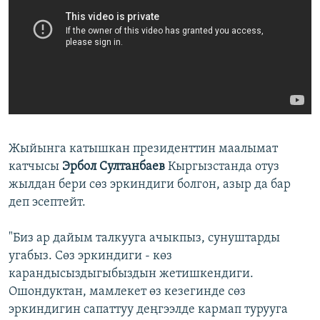
Жыйынга катышкан президенттин маалымат
катчысы
Эрбол Султанбаев
Кыргызстанда отуз
жылдан бери сөз эркиндиги болгон, азыр да бар
деп эсептейт.
"Биз ар дайым талкууга ачыкпыз, сунуштарды
угабыз. Сөз эркиндиги - көз
карандысыздыгыбыздын жетишкендиги.
Ошондуктан, мамлекет өз кезегинде сөз
эркиндигин сапаттуу деңгээлде кармап турууга