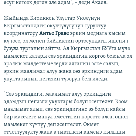
өсүп кетсек деген эле адам", - деди Акаев.
Жыйында Бириккен Улуттар Уюмунун
Кыргызстандагы өкүлчүлүгүнүн туруктуу
координатору
Антье Граве
эркин медиага кысым
күчөсө, эл менен бийликтин ортосундагы ишенич
бузула турганын айтты. Ал Кыргызстан БУУга мүчө
мамлекет катары сөз эркиндигин коргоо боюнча эл
аралык милдеттемелерди алганын эске салып,
эркин маалымат алуу жана сөз эркиндиги адам
укуктарынын негизин түзөрүн белгиледи.
"Сөз эркиндиги, маалымат алуу эркиндиги
адамдын негизги укуктары болуп эсептелет. Коом
маалымат алып, сөз эркиндигине ээ болуп кайсы
бир маселеге макул эместигин көрсөтө алса, ошол
мамлекет күчтүү деп эсептелет. Өкмөт
отчеттуулукту жана ачыктыкты камсыз кылышы