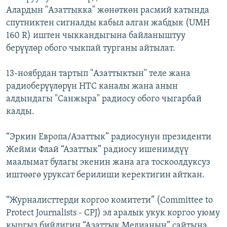
Алардын "Азаттыкка" жөнөткөн расмий катында
спутниктен сигналды кабыл алган жабдык (UMH
160 R) иштен чыккандыгына байланыштуу
берүүлөр обого чыкпай турганы айтылат.
13-ноябрдан тартып "Азаттыктын" теле жана
радиоберүүлөрүн НТС каналы жана анын
алдындагы "Санжыра" радиосу обого чыгарбай
калды.
“Эркин Европа/Азаттык” радиосунун президенти
Жейми Флай “Азаттык” радиосу ишенимдүү
маалымат булагы экенин жана ага тоскоолдуксуз
иштөөгө уруксат берилиши керектигин айткан.
“Журналисттерди коргоо комитети” (Committee to
Protect Journalists - CPJ) эл аралык укук коргоо уюму
кыргыз бийлигин “Азаттык Медианын” сайтына