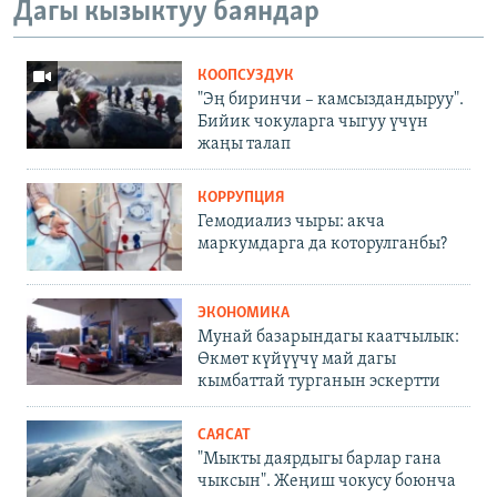
Дагы кызыктуу баяндар
КООПСУЗДУК
"Эң биринчи – камсыздандыруу".
Бийик чокуларга чыгуу үчүн
жаңы талап
КОРРУПЦИЯ
Гемодиализ чыры: акча
маркумдарга да которулганбы?
ЭКОНОМИКА
Мунай базарындагы каатчылык:
Өкмөт күйүүчү май дагы
кымбаттай турганын эскертти
САЯСАТ
"Мыкты даярдыгы барлар гана
чыксын". Жеңиш чокусу боюнча