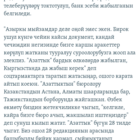
телеберүүлөрү токтотулуп, банк эсеби жабылганын
белгиледи.
"Азыркы мыйзамдар деле оңой эмес экен. Бирок
ушул күнгө чейин кайсы документ, кандай
чечимдин негизинде бизге каршы аракеттер
көрүлүп жатканы тууралуу суроолорубузга жооп ала
элекпиз. "Азаттык" бардык өлкөлөрдө жабылган,
Кыргызстанда да жабыш керек" деп
соцтармактарга таратып жатасыңар, ошого карата
айтып коеюн. "Азаттыктын" бюролору
Казакстандын Астана, Алматы шаарларында бар,
Тажикстандын борборунда жайгашкан. Өзбек
өкмөтү биздин жетекчиликке чыгып, "келгиле,
кайра бизге бюро ачып, жакшылап иштеңиздер"
деп сунуш кылып жатат. "Азаттык" бүгүн 28 тилде
чыгат. Биз ошол 28 редакциянын арасында
башыбызды бийик кармап, сыймыктанып