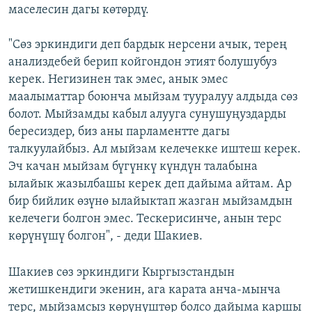
маселесин дагы көтөрдү.
"Сөз эркиндиги деп бардык нерсени ачык, терең
анализдебей берип койгондон этият болушубуз
керек. Негизинен так эмес, анык эмес
маалыматтар боюнча мыйзам тууралуу алдыда сөз
болот. Мыйзамды кабыл алууга сунушуңуздарды
бересиздер, биз аны парламентте дагы
талкуулайбыз. Ал мыйзам келечекке иштеш керек.
Эч качан мыйзам бүгүнкү күндүн талабына
ылайык жазылбашы керек деп дайыма айтам. Ар
бир бийлик өзүнө ылайыктап жазган мыйзамдын
келечеги болгон эмес. Тескерисинче, анын терс
көрүнүшү болгон", - деди Шакиев.
Шакиев сөз эркиндиги Кыргызстандын
жетишкендиги экенин, ага карата анча-мынча
терс, мыйзамсыз көрүнүштөр болсо дайыма каршы