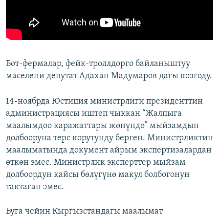
Бот-фермалар, фейк-троллдорго байланыштуу
маселени депутат Адахан Мадумаров дагы козгоду.
14-ноябрда Юстиция министрлиги президенттин
администрациясы иштеп чыккан “Жалпыга
маалымдоо каражаттары жөнүндө” мыйзамдын
долбооруна терс корутунду берген. Министрликтин
маалыматында документ айрым экспертизалардан
өткөн эмес. Министрлик эксперттер мыйзам
долбоордун кайсы бөлүгүнө макул болбогонун
тактаган эмес.
Буга чейин Кыргызстандагы маалымат