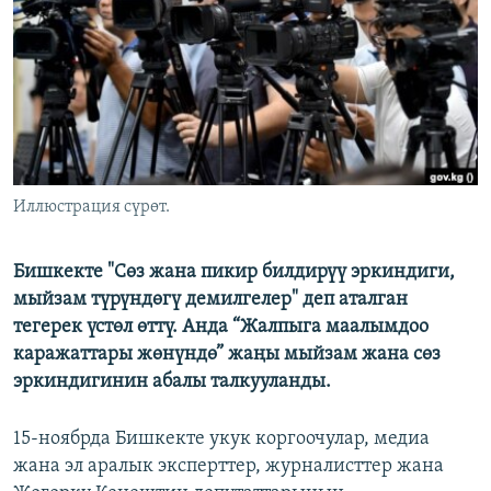
ОНЛАЙН ШЕРИНЕ
ЭЖЕ-СИҢДИЛЕР
АЗАТТЫК+
ЫҢГАЙСЫЗ СУРООЛОР
ЭЕ/АРнун бардык сайттары
Иллюстрация сүрөт.
Бишкекте "Сөз жана пикир билдирүү эркиндиги,
мыйзам түрүндөгү демилгелер" деп аталган
тегерек үстөл өттү. Анда “Жалпыга маалымдоо
каражаттары жөнүндө” жаңы мыйзам жана сөз
эркиндигинин абалы талкууланды.
15-ноябрда Бишкекте укук коргоочулар, медиа
жана эл аралык эксперттер, журналисттер жана