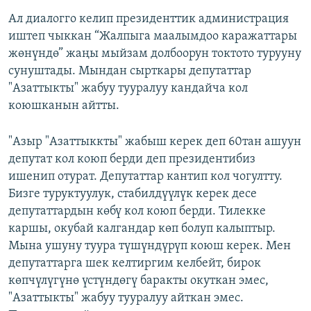
Ал диалогго келип президенттик администрация
иштеп чыккан “Жалпыга маалымдоо каражаттары
жөнүндө” жаңы мыйзам долбоорун токтото турууну
сунуштады. Мындан сырткары депутаттар
"Азаттыкты" жабуу тууралуу кандайча кол
коюшканын айтты.
"Азыр "Азаттыккты" жабыш керек деп 60тан ашуун
депутат кол коюп берди деп президентибиз
ишенип отурат. Депутаттар кантип кол чогултту.
Бизге туруктуулук, стабилдүүлүк керек десе
депутаттардын көбү кол коюп берди. Тилекке
каршы, окубай калгандар көп болуп калыптыр.
Мына ушуну туура түшүндүрүп коюш керек. Мен
депутаттарга шек келтиргим келбейт, бирок
көпчүлүгүнө үстүндөгү баракты окуткан эмес,
"Азаттыкты" жабуу тууралуу айткан эмес.