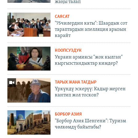
жаңы талап
САЯСАТ
"75чилердин каты": Шаардык сот
тараптардын апелляция арызын
карайт
КООПСУЗДУК
Украин армиясы "жок кылган"
кыргызстандыктар кимдер?
ТАРЫХ ЖАНА ТАГДЫР
Үркүндү эскерүү: Кадыр мерген
кантип жол тоскон?
БОРБОР АЗИЯ
"Борбор Азия Шенгени": Туризм
чөлкөмдү байытабы?