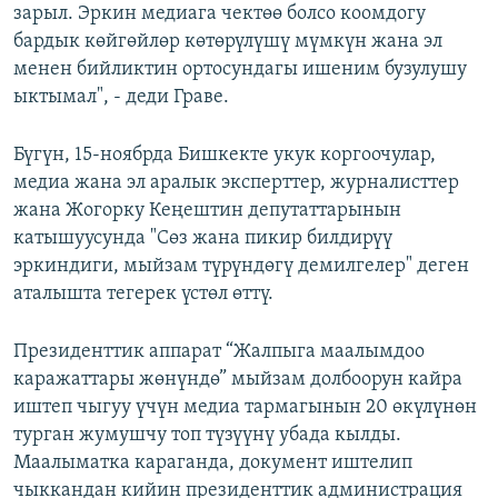
зарыл. Эркин медиага чектөө болсо коомдогу
бардык көйгөйлөр көтөрүлүшү мүмкүн жана эл
менен бийликтин ортосундагы ишеним бузулушу
ыктымал", - деди Граве.
Бүгүн, 15-ноябрда Бишкекте укук коргоочулар,
медиа жана эл аралык эксперттер, журналисттер
жана Жогорку Кеңештин депутаттарынын
катышуусунда "Сөз жана пикир билдирүү
эркиндиги, мыйзам түрүндөгү демилгелер" деген
аталышта тегерек үстөл өттү.
Президенттик аппарат “Жалпыга маалымдоо
каражаттары жөнүндө” мыйзам долбоорун кайра
иштеп чыгуу үчүн медиа тармагынын 20 өкүлүнөн
турган жумушчу топ түзүүнү убада кылды.
Маалыматка караганда, документ иштелип
чыккандан кийин президенттик администрация