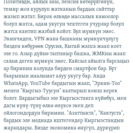
Позитивди, айлык акы, пенсия көтөрүлгөнүн,
темир жол курулуп жатканын бардык сайттар
жазып жатат. Бирок өлкөдө массалык камоолор
болуп жатса, адам укугун чектеген учурлар болуп
жатса кантип жазбай койот. Бул мүмкүн эмес.
Экинчиден, VPN жана башканы мүмкүнчүлүгү
бизден көбүрөөк Орусия, Кытай жапса жаап коет
эле го. Азыр дүйнө таптакыр башка, ЖМКны жаап
салам деген мүмкүн эмес. Кайсыл айылга барсаңыз
ар биринин колунда бирден смартфон бар. Бүт
баарынын маалымат алуу укугу бар. Анда
WhatsАpp, YouTube бардыгын жаап, "Эркин-Тоо"
менен "Кыргыз-Туусун" калтырып коюш керек
болот. Бардыгыбыз эле Кыргызстанга күйөбүз, мен
дагы күнү-түнү өлкө өнүксө экен деп
ойлогондордун биримин. "Азаттыкта", "Кактуста",
бардык эле медиада иштегендер Кыргызстандын
жарандары. Бизде экономика өнүгүп, дүркүрөп