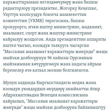
каражаттарынын негиздөөчүлөрү жана башкы
редакторлору президентке, Жогорку Кеңешке,
Улуттук коопсуздук боюнча мамлекеттик
комитеттин (УКМК) төрагасына, башкы
прокурорго, ички иштер министрине, маданият,
маалымат, спорт жана жаштар министрине
кайрылуу жолдогон. Анда президенттин аппараты
иштеп чыгып, коомдук талкууга чыгарган
“Массалык маалымат каражаттары жөнүндө” жаңы
мыйзам долбоорунун 96 пайызы Орусиянын
мыйзамынан көчүрүлгөнүн жана андагы айрым
беренелер өтө катаал экенин белгиленген.
Мунун алдында Кыргызстандагы медиа жана
коомдук уюмдардын өкүлдөрү акыйкатчы Атыр
Абдрахматовадан Венеция комиссиясына
кайрылып, "Массалык маалымат каражаттары
жөнүндө" жаңы мыйзам долбооруна байланыштуу