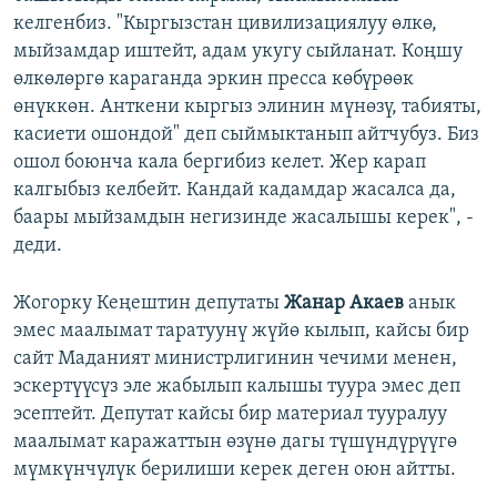
келгенбиз. "Кыргызстан цивилизациялуу өлкө,
мыйзамдар иштейт, адам укугу сыйланат. Коңшу
өлкөлөргө караганда эркин пресса көбүрөөк
өнүккөн. Анткени кыргыз элинин мүнөзү, табияты,
касиети ошондой" деп сыймыктанып айтчубуз. Биз
ошол боюнча кала бергибиз келет. Жер карап
калгыбыз келбейт. Кандай кадамдар жасалса да,
баары мыйзамдын негизинде жасалышы керек", -
деди.
Жогорку Кеңештин депутаты
Жанар Акаев
анык
эмес маалымат таратуунү жүйө кылып, кайсы бир
сайт Маданият министрлигинин чечими менен,
эскертүүсүз эле жабылып калышы туура эмес деп
эсептейт. Депутат кайсы бир материал тууралуу
маалымат каражаттын өзүнө дагы түшүндүрүүгө
мүмкүнчүлүк берилиши керек деген оюн айтты.