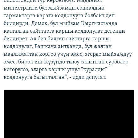
билбегендей түр көрсөтөбүз. Маданият
министрлиги бул мыйзамды социалдык
тармактарга карата колдонууга болбойт деп
билдирди. Демек, бул мыйзам Кыргызстанда
катталган сайттарга каршы колдонулат дегенди
билдирет. Ал биз билген сайттарга каршы
колдонулат. Башкача айтканда, бул жалган
маалыматтан коргоо үчүн эмес, эгерде мыйзамдуу
эмес, бирок иш жүзүндө тыюу салынган суроолор
көтөрүлсө, аларга каршы ушул “куралды”
колдонууга багытталган”, - деди депутат.