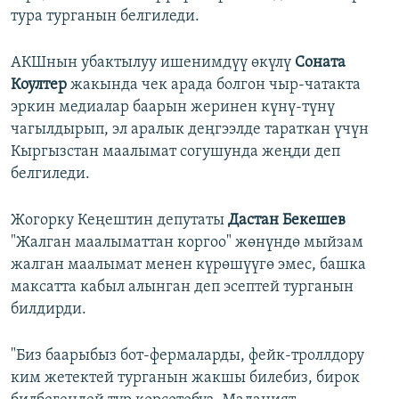
тура турганын белгиледи.
АКШнын убактылуу ишенимдүү өкүлү
Соната
Коултер
жакында чек арада болгон чыр-чатакта
эркин медиалар баарын жеринен күнү-түнү
чагылдырып, эл аралык деңгээлде тараткан үчүн
Кыргызстан маалымат согушунда жеңди деп
белгиледи.
Жогорку Кеңештин депутаты
Дастан Бекешев
"Жалган маалыматтан коргоо" жөнүндө мыйзам
жалган маалымат менен күрөшүүгө эмес, башка
максатта кабыл алынган деп эсептей турганын
билдирди.
"Биз баарыбыз бот-фермаларды, фейк-троллдору
ким жетектей турганын жакшы билебиз, бирок