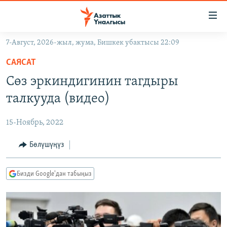
Линктер
Мазмунга
өтүңүз
7-Август, 2026-жыл, жума, Бишкек убактысы 22:09
Навигацияга
ЖАҢЫЛЫКТАР
өтүңүз
САЯСАТ
КЫРГЫЗСТАН
Издөөгө
Сөз эркиндигинин тагдыры
салыңыз
ДҮЙНӨ
КЫРГЫЗСТАН
талкууда (видео)
УКРАИНА
САЯСАТ
ДҮЙНӨ
15-Ноябрь, 2022
АТАЙЫН ИЛИКТӨӨ
ЭКОНОМИКА
БОРБОР АЗИЯ
ТВ ПРОГРАММАЛАР
Бөлүшүңүз
МАДАНИЯТ
ПОДКАСТ
БҮГҮН АЗАТТЫКТА
Бизди Google'дан табыңыз
ӨЗГӨЧӨ ПИКИР
ЭКСПЕРТТЕР ТАЛДАЙТ
БИЗ ЖАНА ДҮЙНӨ
Русский
ДАНИСТЕ