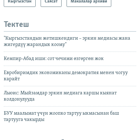
Кыргызстан
Саясат
Макалалар архиви
Тектеш
"Кыргызстандын жетишкендиги – эркин медиасы жана
жигердүү жарандык коому"
Кемпир-Абад иши: сот чечими өзгөргөн жок
Евробиримдик экономиканы демократия менен чогуу
карайт
Льюис: Мыйзамдар эркин медиага каршы кыянат
колдонулууда
БУУ маалымат үчүн жоопко тартуу ыкмасынан баш
тартууга чакырды