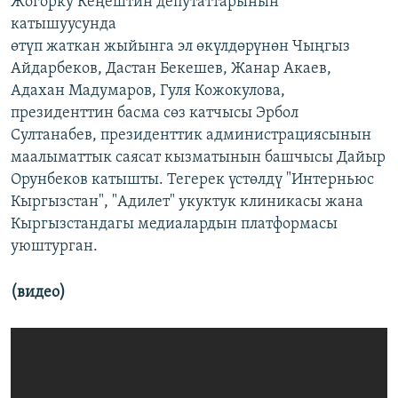
Жогорку Кеңештин депутаттарынын
катышуусунда
өтүп жаткан жыйынга эл өкүлдөрүнөн Чыңгыз
Айдарбеков, Дастан Бекешев, Жанар Акаев,
Адахан Мадумаров, Гуля Кожокулова,
президенттин басма сөз катчысы Эрбол
Султанабев, президенттик администрациясынын
маалыматтык саясат кызматынын башчысы Дайыр
Орунбеков катышты. Тегерек үстөлдү "Интерньюс
Кыргызстан", "Адилет" укуктук клиникасы жана
Кыргызстандагы медиалардын платформасы
уюштурган.
(видео)