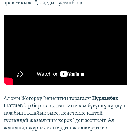
аракет кылат", - деди Султанбаев.
Ал эми Жогорку Кеңештин төрагасы
Нурланбек
Шакиев
"ар бир жазылган мыйзам бүгүнкү күндүн
талабына ылайык эмес, келечекке иштей
тургандай жазылышы керек" деп эсептейт. Ал
жыйында журналисттердин жоопкерчилик