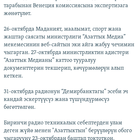
тарабынан Венеция комиссиясына экспертизага
жөнөтүлөт.
26-октябрда Маданият, маалымат, спорт жана
жаштар саясаты министрлиги “Азаттык Медиа”
мекемесинин веб-сайтын эки айга жабуу чечимин
чыгарган. 27-октябрда министрликтин адистери
“Азаттык Медианы” каттоо тууралуу
документтерин текшерип, көчүрмөлөрүн алып
кеткен.
31-октябрда радионун “Демирбанктагы” эсеби эч
кандай эскертүүсүз жана түшүндүрмөсүз
бөгөттөлгөн.
Биринчи радио техникалык себептерден улам
деген жүйө менен "Азаттыктын" берүүлөрүн обого
чыгарууну 23-октябрдан баштап токтоткон.