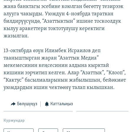
жана банктагы эсебине коюлган бөгөттү тезирээк
алууга чакырды. Уюмдун 4-ноябрда тараткан
билдирүүсүндө, “Азаттыктын” ишине тоскоолдук
кылуу аракеттери токтотулушу керектиги
жазылган.
13-октябрда өзүн Илимбек Исраилов деп
тааныштырган жаран “Азаттык Медиа”
мекемесинин кеңсесинин алдына кырктай
кишини ээрчитип келген. Алар “Азаттык”, “Клооп”,
“Кактус” басылмаларынын жабылышын, бейөкмөт
уюмдардын ишин чектөөнү талап кылышкан.
Бөлүшүңүз
Катталыңыз
Куржундар