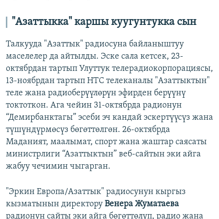
"Азаттыкка" каршы куугунтукка сын
Талкууда "Азаттык" радиосуна байланыштуу
маселелер да айтылды. Эске сала кетсек, 23-
октябрдан тартып Улуттук телерадиокорпорациясы,
13-ноябрдан тартып НТС телеканалы "Азаттыктын"
теле жана радиоберүүлөрүн эфирден берүүнү
токтоткон. Ага чейин 31-октябрда радионун
“Демирбанктагы” эсеби эч кандай эскертүүсүз жана
түшүндүрмөсүз бөгөттөлгөн. 26-октябрда
Маданият, маалымат, спорт жана жаштар саясаты
министрлиги “Азаттыктын” веб-сайтын эки айга
жабуу чечимин чыгарган.
"Эркин Европа/Азаттык" радиосунун кыргыз
кызматынын директору
Венера Жуматаева
радионун сайты эки айга бөгөттөлүп, радио жана