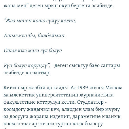
жана мен” деген ырын окуп бергени эсибизде.
“Жаз менен кошо сүйүү келип,
Ашыкмынбы, билбеймин.
Ошол кыз мага гүл болуп
Күн болуп көрүндү”, -
деген сыяктуу баёо саптары
эсибизде калыптыр.
Кийин ыр жазбай да калды. Ал 1989-жылы Москва
мамлекеттик университетинин журналистика
факультетине которулуп кетти. Студенттер -
коомдогу жаңычыл күч, алардын улам бир мууну
өз дооруна жараша изденип, дараметине ылайык
коомго таасир эте ала турган калк болоору