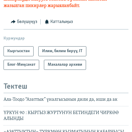
жазылган пикирлер жарыяланбайт.
Бөлүшүңүз
Катталыңыз
Куржундар
Кыргызстан
Илим, билим берүү, IT
Блог-Миңсанат
Макалалар архиви
Тектеш
Ала-Тоодо “Азаттык” үналгысынын дили да, иши да ак
ҮРКҮН 90 : КЫРГЫЗ ЖУРТУНУН БЕТИНДЕГИ ЧИРКӨӨ
АЛЫНДЫ