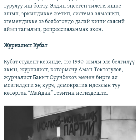
турулуу иш болчу. Элдин эңсеген тилеги ишке
ашып, эркиндикке жетип, система алмашып,
эгемендикке ээ болбогондо далай киши саясий
айып тагылып, репрессияланмак экен.
Журналист Кубат
Кубат студент кезинде, тээ 1990-жылы эле белгилүү
акын, журналист, котормочу Аман Токтогулов,
журналист Бакыт Орунбеков менен бирге ал
мезгилдеги эң курч, демократия идеясын туу
көтөргөн “Майдан” гезитин негиздешти.