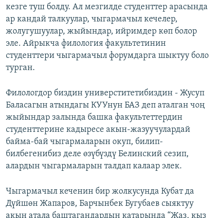
кезге туш болду. Ал мезгилде студенттер арасында
ар кандай талкуулар, чыгармачыл кечелер,
жолугушуулар, жыйындар, ийримдер көп болор
эле. Айрыкча филология факультетинин
студенттери чыгармачыл форумдарга шыктуу боло
турган.
Филологдор биздин универститетибиздин - Жусуп
Баласагын атындагы КУУнун БАЗ деп аталган чоң
жыйындар залында башка факультеттердин
студенттерине кадыресе акын-жазуучулардай
байма-бай чыгармаларын окуп, билип-
билбегенибиз деле өзүбүздү Белинский сезип,
алардын чыгармаларын талдап калаар элек.
Чыгармачыл кеченин бир жолкусунда Кубат да
Дүйшөн Жапаров, Барчынбек Бугубаев сыяктуу
акын атала баштагандардын катарында “Жаз, кыз