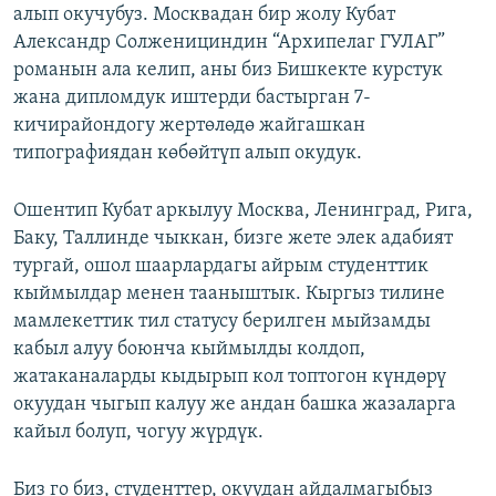
алып окучубуз. Москвадан бир жолу Кубат
Александр Солженициндин “Архипелаг ГУЛАГ”
романын ала келип, аны биз Бишкекте курстук
жана дипломдук иштерди бастырган 7-
кичирайондогу жертөлөдө жайгашкан
типографиядан көбөйтүп алып окудук.
Ошентип Кубат аркылуу Москва, Ленинград, Рига,
Баку, Таллинде чыккан, бизге жете элек адабият
тургай, ошол шаарлардагы айрым студенттик
кыймылдар менен тааныштык. Кыргыз тилине
мамлекеттик тил статусу берилген мыйзамды
кабыл алуу боюнча кыймылды колдоп,
жатаканaларды кыдырып кол топтогон күндөрү
окуудан чыгып калуу же андан башка жазаларга
кайыл болуп, чогуу жүрдүк.
Биз го биз, студенттер, окуудан айдалмагыбыз