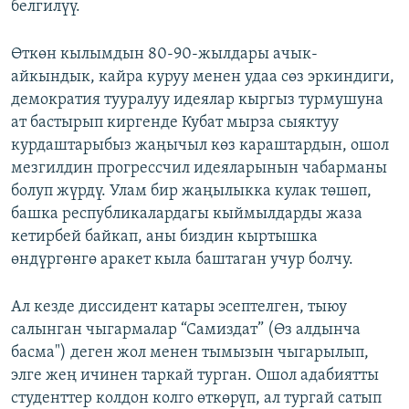
белгилүү.
Өткөн кылымдын 80-90-жылдары ачык-
айкындык, кайра куруу менен удаа сөз эркиндиги,
демократия тууралуу идеялар кыргыз турмушуна
ат бастырып киргенде Кубат мырза сыяктуу
курдаштарыбыз жаңычыл көз караштардын, ошол
мезгилдин прогрессчил идеяларынын чабарманы
болуп жүрдү. Улам бир жаңылыкка кулак төшөп,
башка республикалардагы кыймылдарды жаза
кетирбей байкап, аны биздин кыртышка
өндүргөнгө аракет кыла баштаган учур болчу.
Ал кезде диссидент катары эсептелген, тыюу
салынган чыгармалар “Самиздат” (Өз алдынча
басма") деген жол менен тымызын чыгарылып,
элге жең ичинен таркай турган. Ошол адабиятты
студенттер колдон колго өткөрүп, ал тургай сатып