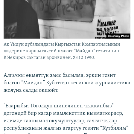
Ак Үйдүн дубалындагы Кыргызстан Компартиясынын
лидерине каршы саясий плакат. "Майдан" гезитинин
К.Чекиров сактаган архивинен. 23.10.1990.
Алгачкы өкмөттүк эмес басылма, эркин гезит
болгон “Майдан” Кубаттын кесипкөй журналистика
жолуна салды окшойт.
"Баарыбыз Гоголдун шинелинен чыкканбыз"
дегендей бир катар мамлекеттик кызматкерлер,
илимде таанымал окумуштуулар, саясатчылар
республиканын жалгыз агартуу гезити “Кутбилим”