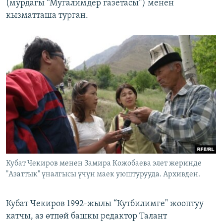
(мурдагы “Мугалимдер газетасы”) менен
кызматташа турган.
Кубат Чекиров менен Замира Кожобаева элет жеринде
"Азаттык" үналгысы үчүн маек уюштурууда. Архивден.
Кубат Чекиров 1992-жылы “Кутбилимге" жооптуу
катчы, аз өтпөй башкы редактор Талант