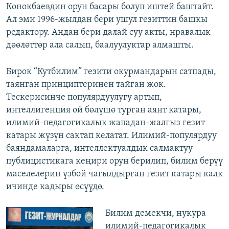
Конокбаевдин орун басары болуп иштей баштайт.
Ал эми 1996-жылдан бери ушул гезиттин башкы
редактору. Андан бери далай суу акты, нравалык
дөөлөттөр ала салып, баалуулуктар алмашты.
Бирок “Кутбилим” гезити окурмандарын сатпады,
таянган принциптеринен тайган жок.
Тескерисинче популярдуулугу артып,
интеллигенция ой бөлүшө турган аянт катары,
илимий-педагогикалык жападан-жалгыз гезит
катары жүзүн сактап келатат. Илимий-популярдуу
баяндамаларга, интеллектуалдык салмактуу
публицистикага кеңири орун берилип, билим берүү
маселелерин үзбөй чагылдырган гезит катары калк
ичинде кадыры өсүүдө.
Билим демекчи, нукура
илимий-педагогикалык