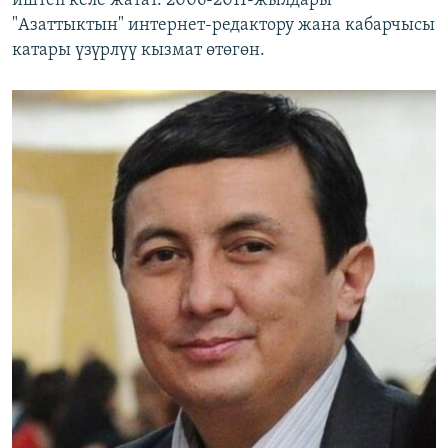
иштеп келе жатат. 2006-2011-жылдары
"Азаттыктын" интернет-редактору жана кабарчысы
катары үзүрлүү кызмат өтөгөн.