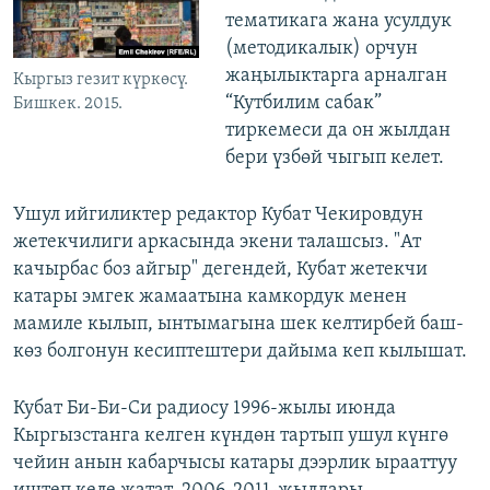
тематикага жана усулдук
(методикалык) орчун
жаңылыктарга арналган
Кыргыз гезит күркөсү.
“Кутбилим сабак”
Бишкек. 2015.
тиркемеси да он жылдан
бери үзбөй чыгып келет.
Ушул ийгиликтер редактор Кубат Чекировдун
жетекчилиги аркасында экени талашсыз. "Ат
качырбас боз айгыр" дегендей, Кубат жетекчи
катары эмгек жамаатына камкордук менен
мамиле кылып, ынтымагына шек келтирбей баш-
көз болгонун кесиптештери дайыма кеп кылышат.
Кубат Би-Би-Си радиосу 1996-жылы июнда
Кыргызстанга келген күндөн тартып ушул күнгө
чейин анын кабарчысы катары дээрлик ырааттуу