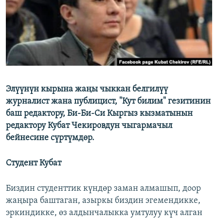
ОНЛАЙН ШЕРИНЕ
ЭЖЕ-СИҢДИЛЕР
АЗАТТЫК+
ЫҢГАЙСЫЗ СУРООЛОР
ЭЕ/АРнун бардык сайттары
Элүүнүн кырына жаңы чыккан белгилүү
журналист жана публицист, "Кут билим" гезитинин
баш редактору, Би-Би-Си Кыргыз кызматынын
редактору Кубат Чекировдун чыгармачыл
бейнесине сүртүмдөр.
Студент Кубат
Биздин студенттик күндөр заман алмашып, доор
жаңыра баштаган, азыркы биздин эгемендикке,
эркиндикке, өз алдынчалыкка умтулуу күч алган