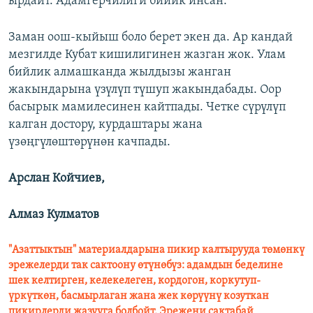
ырдайт. Адамгерчилиги бийик инсан.
Заман оош-кыйыш боло берет экен да. Ар кандай
мезгилде Кубат кишилигинен жазган жок. Улам
бийлик алмашканда жылдызы жанган
жакындарына үзүлүп түшуп жакындабады. Оор
басырык мамилесинен кайтпады. Четке сүрүлүп
калган достору, курдаштары жана
үзөңгүлөштөрүнөн качпады.
Арслан Койчиев,
Алмаз Кулматов
"Азаттыктын" материалдарына пикир калтырууда төмөнкү
эрежелерди так сактоону өтүнөбүз: адамдын беделине
шек келтирген, келекелеген, кордогон, коркутуп-
үркүткөн, басмырлаган жана жек көрүүнү козуткан
пикирлерди жазууга болбойт. Эрежени сактабай