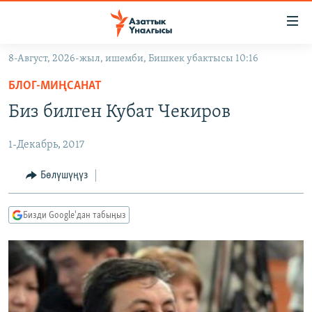
Линктер
Мазмунга
өтүңүз
8-Август, 2026-жыл, ишемби, Бишкек убактысы 10:16
Навигацияга
ЖАҢЫЛЫКТАР
өтүңүз
БЛОГ-МИҢСАНАТ
КЫРГЫЗСТАН
Издөөгө
Биз билген Кубат Чекиров
салыңыз
ДҮЙНӨ
КЫРГЫЗСТАН
1-Декабрь, 2017
УКРАИНА
САЯСАТ
ДҮЙНӨ
АТАЙЫН ИЛИКТӨӨ
ЭКОНОМИКА
БОРБОР АЗИЯ
Бөлүшүңүз
ТВ ПРОГРАММАЛАР
МАДАНИЯТ
Бизди Google'дан табыңыз
ПОДКАСТ
БҮГҮН АЗАТТЫКТА
ӨЗГӨЧӨ ПИКИР
ЭКСПЕРТТЕР ТАЛДАЙТ
БИЗ ЖАНА ДҮЙНӨ
Русский
ДАНИСТЕ