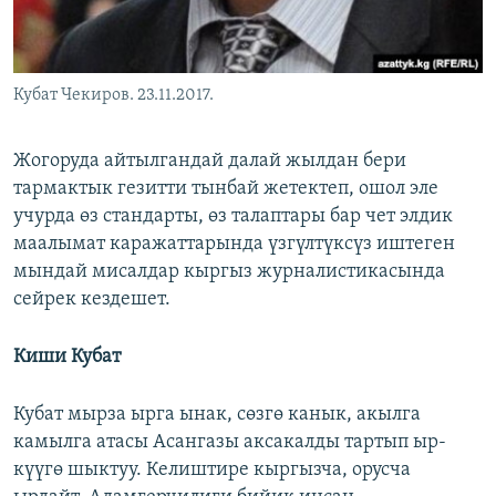
Кубат Чекиров. 23.11.2017.
Жогоруда айтылгандай далай жылдан бери
тармактык гезитти тынбай жетектеп, ошол эле
учурда өз стандарты, өз талаптары бар чет элдик
маалымат каражаттарында үзгүлтүксүз иштеген
мындай мисалдар кыргыз журналистикасында
сейрек кездешет.
Киши Кубат
Кубат мырза ырга ынак, сөзгө канык, акылга
камылга атасы Асангазы аксакалды тартып ыр-
күүгө шыктуу. Келиштире кыргызча, орусча