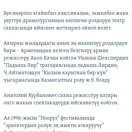
Бул өнөрпоз агайыбыз классикалык, заманбап жана
улуттук драматургиянын көптөгөн ролдорун театр
сахнасында ийисине жеткирип ойноп келет.
Акыркы жылдардагы анын эң маанилүү ролдордун
бири – Армениядан келген белгилүү армян
режиссеру Акоп Качан койгон Уильям Шекспирдин
“Падыша Лир” трагедиясында падыша Лирдин,
Ч.Айтматовдун “Кылым карыткан бир күн”
чыгармасында Казангаптын ролу ж.б. болду.
Анатолий Курбанович сахна режиссёру катары
онго жакын спектаклдерди ийгиликтүү койгон.
Ал 1996-жылы “Нооруз” фестивалында
“эркектердин ролун эң мыкты аткаруучу”