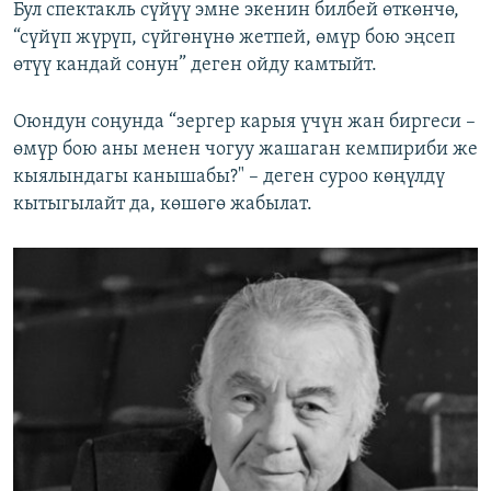
Бул спектакль сүйүү эмне экенин билбей өткөнчө,
“сүйүп жүрүп, сүйгөнүнө жетпей, өмүр бою эңсеп
өтүү кандай сонун” деген ойду камтыйт.
Оюндун соңунда “зергер карыя үчүн жан биргеси –
өмүр бою аны менен чогуу жашаган кемпириби же
кыялындагы канышабы?" – деген суроо көңүлдү
кытыгылайт да, көшөгө жабылат.