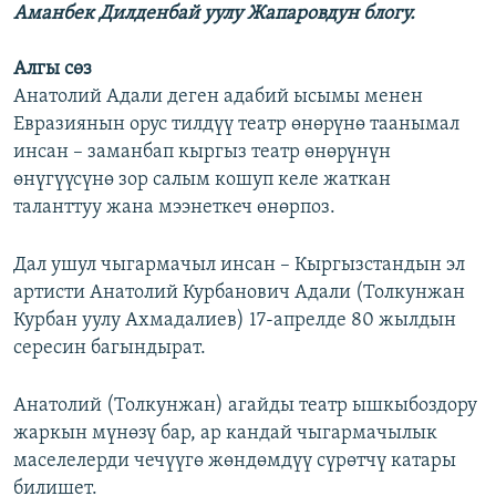
Аманбек Дилденбай уулу Жапаровдун блогу.
Алгы сөз
Анатолий Адали деген адабий ысымы менен
Евразиянын орус тилдүү театр өнөрүнө таанымал
инсан – заманбап кыргыз театр өнөрүнүн
өнүгүүсүнө зор салым кошуп келе жаткан
таланттуу жана мээнеткеч өнөрпоз.
Дал ушул чыгармачыл инсан – Кыргызстандын эл
артисти Анатолий Курбанович Адали (Толкунжан
Курбан уулу Ахмадалиев) 17-апрелде 80 жылдын
сересин багындырат.
Анатолий (Толкунжан) агайды театр ышкыбоздору
жаркын мүнөзү бар, ар кандай чыгармачылык
маселелерди чечүүгө жөндөмдүү сүрөтчү катары
билишет.