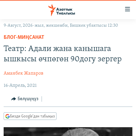
Линктер
Мазмунга
өтүңүз
9-Август, 2026-жыл, жекшемби, Бишкек убактысы 12:30
Навигацияга
ЖАҢЫЛЫКТАР
өтүңүз
БЛОГ-МИҢСАНАТ
КЫРГЫЗСТАН
Издөөгө
Театр: Адали жана канышага
салыңыз
ДҮЙНӨ
КЫРГЫЗСТАН
ышкысы өчпөгөн 90догу зергер
УКРАИНА
САЯСАТ
ДҮЙНӨ
Аманбек Жапаров
АТАЙЫН ИЛИКТӨӨ
ЭКОНОМИКА
БОРБОР АЗИЯ
16-Апрель, 2021
ТВ ПРОГРАММАЛАР
МАДАНИЯТ
ПОДКАСТ
БҮГҮН АЗАТТЫКТА
Бөлүшүңүз
ӨЗГӨЧӨ ПИКИР
ЭКСПЕРТТЕР ТАЛДАЙТ
Бизди Google'дан табыңыз
БИЗ ЖАНА ДҮЙНӨ
Русский
ДАНИСТЕ