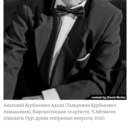
Анатолий Курбанович Адали (Толкунжан Курбанович
Ахмадалиев), Кыргызстандын эл артисти, Ч.Айтматов
атындагы Орус драма театрынын өнөрпозу. 2020.