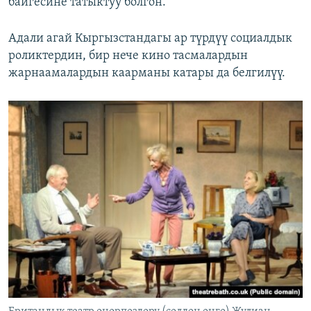
байгесине татыктуу болгон.
Адали агай Кыргызстандагы ар түрдүү социалдык
роликтердин, бир нече кино тасмалардын
жарнаамалардын каарманы катары да белгилүү.