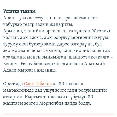
Устатка таазим
Анан... узакка созулган шатыра-шатман кол
чабуулар театр залын жаңыртты.
Арыктап, эки ийни оркоюп чыга түшкөн 90го таяп
калган, ары алсыз, ары оорулуу зергердин жүрүм-
туруму оюн бүтөөр замат дароо өзгөрдү да, бул
зергер авансценага чыгып, каш-кирпик чачын ак
аралаганы менен зыңкыйган, шайдоот аксакалга –
Кыргыз Республикасынын эл артисти Анатолий
Адали мырзага айланды.
Орусияда
Олег Табаков
да 80 жылдык
мааракесинде дал ушул зергердин ролун мыкты
аткарган. Кыргызстанда эми өзүбүздүн 80
жаштагы зергер Морисибиз пайда болду.