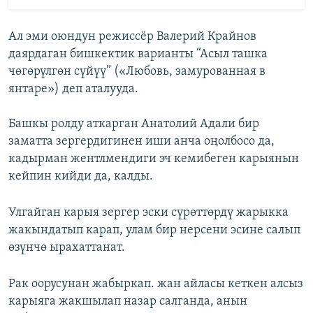
Ал эми оюндун режиссёр Валерий Крайнов
даярдаган бишкектик варианты “Асыл ташка
чөгөрүлгөн сүйүү” («Любовь, замурованная в
янтаре») деп аталууда.
Башкы ролду аткарган Анатолий Адали бир
заматта зергердигинен иши анча оңолбосо да,
кадырман жентлмендиги эч кемибеген карыянын
кейпин кийди да, калды.
Улгайган карыя зергер эски сүрөттөрдү жарыкка
жакындатып карап, улам бир нерсени эсине салып
өзүнчө ырахаттанат.
Рак оорусунан жабыркап. жан айласы кеткен алсыз
карыяга жакшылап назар салганда, анын