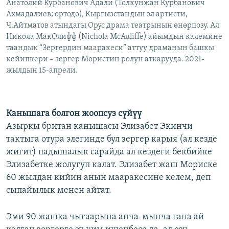
Анатолий Курбанович Адали (Толкунжан Курбанович
Ахмадалиев; ортодо), Кыргызстандын эл артисти,
Ч.Айтматов атындагы Орус драма театрынын өнөрпозу. Ал
Никола МакОлифф (Nichola McAuliffe) айымдын калемине
таандык “Зергердин мааракеси” аттуу драманын башкы
кейипкери – зергер Мористин ролун аткарууда. 2021-
жылдын 15-апрели.
Канышага болгон жоопсуз сүйүү
Азыркы британ канышасы Элизабет Экинчи
тактыга отура элегинде бул зергер карыя (ал кезде
жигит) падышалык сарайда ал кездеги бекбийке
Элизабетке жолугуп калат. Элизабет жаш Мориске
60 жылдан кийин анын мааракесине келем, деп
сыпайылык менен айтат.
Эми 90 жашка чыгаарына анча-мынча гана ай