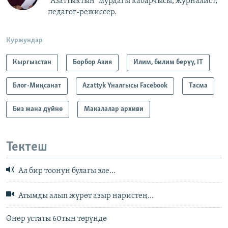
"Азаттыктын" мурдагы кабарчысы, журналист,
педагог-режиссер.
Куржундар
Кыргызстан
Борбор Азия
Илим, билим берүү, IT
Блог-Миңсанат
Azattyk Үналгысы Facebook
Тасма
Биз жана дүйнө
Макалалар архиви
Тектеш
Ал бир тоонун булагы эле...
Атымды алып жүрөт азыр наристең...
Өнөр устаты 60тын төрүндө