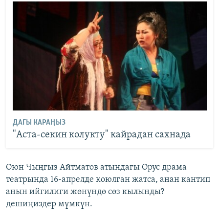
ДАГЫ КАРАҢЫЗ
"Аста-секин колукту" кайрадан сахнада
Оюн Чыңгыз Айтматов атындагы Орус драма
театрында 16-апрелде коюлган жатса, анан кантип
анын ийгилиги жөнүндө сөз кылынды?
дешиңиздер мүмкүн.