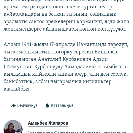
драма театрындагы оюнга келе турган театр
күйөрмандары да беткап тагынып, социалдык
аралыкты сактоо эрежелерин карманып, лэди жана
жентлмендерге айланышаары көптөн көп күтүлөт.
Ал эми 1941-жылы 17-апрелде Наманганда төрөлүп,
чыгармачылыктын жогорку сересин Бишкекте
багындырган Анатолий Курбанович Адали
(Толкунжан Курбан уулу Ахмадалиев) агайыбызга
кылымдын кыйырын ашкан өмүр, чың ден соолук,
бакыбаттык, албан чыгармачыл ийгиликтер
каалайбыз.
Бөлүшүңүз
Катталыңыз
Аманбек Жапаров