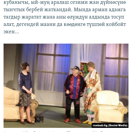
кубанычы, ый-муң аралаш сезими жан дүйнөсүнө
тынчтык бербей жаткандай. Мында арман адамга
тагдыр жаратат жана аны өлүмдүн алдында тосуп
алат, дегендей маани да көөдөнгө түшпөй койбойт
экен...