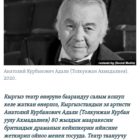
ОНЛАЙН ШЕРИНЕ
ЭЖЕ-СИҢДИЛЕР
АЗАТТЫК+
ЫҢГАЙСЫЗ СУРООЛОР
ЭЕ/АРнун бардык сайттары
Анатолий Курбанович Адали (Толкунжан Ахмадалиев).
2020.
Кыргыз театр өнөрүнө баарандуу салым кошуп
келе жаткан өнөрпоз, Кыргызстандын эл артисти
Анатолий Курбанович Адали (Толкунжан Курбан
уулу Ахмадалиев) 80 жылдык мааракесин
британдык драманын кейипкерин ийисине
жеткирип ойноо менен тосууда. Театр таануучу