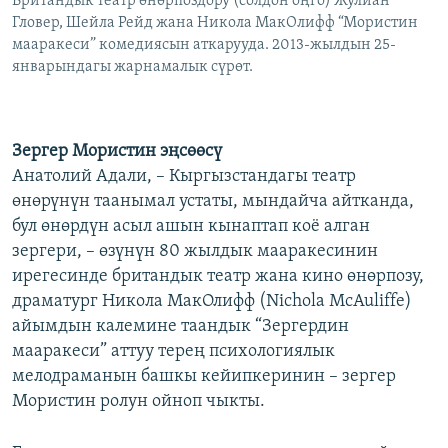
Британдык театр өнөрпоздору (солдон оңго) Жулиан
Гловер, Шейла Рейд жана Никола МакОлифф “Мористин
мааракеси” комедиясын аткарууда. 2013-жылдын 25-
январындагы жарнамалык сүрөт.
Зергер Мористин эңсөөсү
Анатолий Адали, – Кыргызстандагы театр
өнөрүнүн таанымал устаты, мындайча айтканда,
бул өнөрдүн асыл ашын кынаптап коё алган
зергери, – өзүнүн 80 жылдык мааракесинин
ирегесинде британдык театр жана кино өнөрпозу,
драматург Никола МакОлифф (Nichola McAuliffe)
айымдын калемине таандык “Зергердин
мааракеси” аттуу терең психологиялык
мелодраманын башкы кейипкеринин – зергер
Мористин ролун ойноп чыкты.