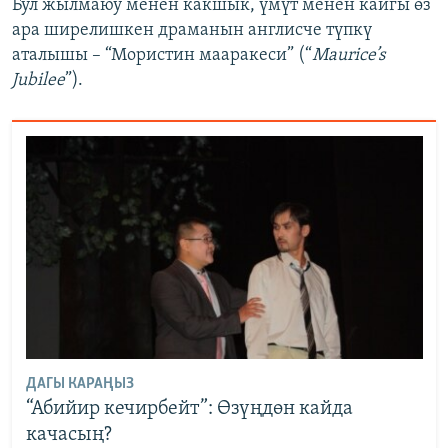
Бул жылмаюу менен какшык, үмүт менен кайгы өз
ара ширелишкен драманын англисче түпкү
аталышы – “Мористин мааракеси” (“
Maurice’s
Jubilee
”).
ДАГЫ КАРАҢЫЗ
“Абийир кечирбейт”: Өзүңдөн кайда
качасың?