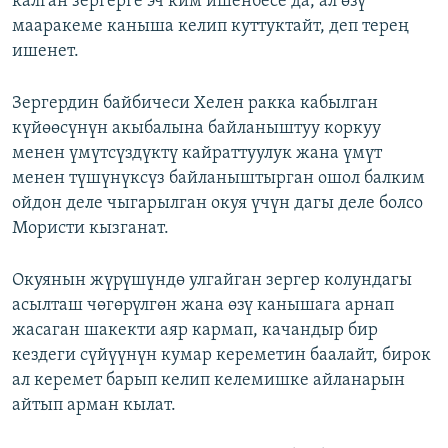
калган зергерге эч ким ишенбесе да, ал өзү
мааракеме каныша келип куттуктайт, деп терең
ишенет.
Зергердин байбичеси Хелен ракка кабылган
күйөөсүнүн акыбалына байланыштуу коркуу
менен үмүтсүздүктү кайраттуулук жана үмүт
менен түшүнүксүз байланыштырган ошол балким
ойдон деле чыгарылган окуя үчүн дагы деле болсо
Мористи кызганат.
Окуянын жүрүшүндө улгайган зергер колундагы
асылташ чөгөрүлгөн жана өзү канышага арнап
жасаган шакекти аяр кармап, качандыр бир
кездеги сүйүүнүн кумар кереметин баалайт, бирок
ал керемет барып келип келемишке айланарын
айтып арман кылат.