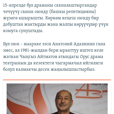
15-апрелде бул драманы сахналаштыргандар
чечүүчү сынак оюнду (башкы репетицияны)
жүзөгө ашырышты. Көркөм кеңеш оюнду бир
добуштан жактырды жана жалпы көрүүчүлөр үчүн
коюуга сунуштады.
Бул оюн – маараке ээси Анатолий Адалинин гана
эмес, ал 1981-жылдан бери ырааттуу иштеп келе
жаткан Чыңгыз Айтматов атындагы Орус драма
театрынын да кезектеги чыгармачыл ийгилиги
болуп калмакчы десек жаңылышпастырбыз.