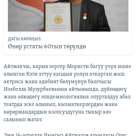
ДАГЫ КАРАҢЫЗ
Өнөр устаты 60тын төрүндө
Айтмакчы, карыя зергер Мористи багуу үчүн ишке
алынган Кэти аттуу кыздын ролун аткарган жаш
актриса жана адабият бөлүмүнүн башчысы
Изабелла Музурбаеванын айтымында, дүйнөдөгү
жана өлкөдөгү эпидемиологиялык опурталдуу абал
театрда эске алынып, кызматкерлердин жана
көрөрмандардын коопсуздугуна тыкыр көз
салынып жатат.
Эми 16-апрелде Чыңгыз Айтматов атындагы Орус