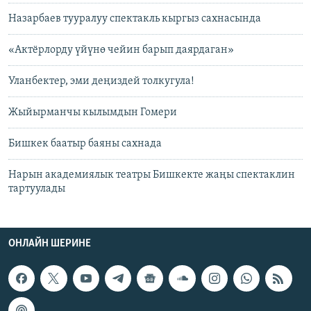
Назарбаев тууралуу спектакль кыргыз сахнасында
«Актёрлорду үйүнө чейин барып даярдаган»
Уланбектер, эми деңиздей толкугула!
Жыйырманчы кылымдын Гомери
Бишкек баатыр баяны сахнада
Нарын академиялык театры Бишкекте жаңы спектаклин
тартуулады
ОНЛАЙН ШЕРИНЕ