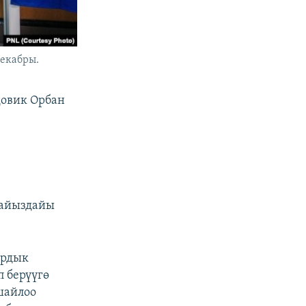
екабры.
довик Орбан
пайыздайы
ардык
 берүүгө
шайлоо