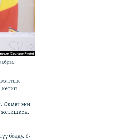
кабры.
аматтык
 кетип
. Өкмөт эки
о жетишкен.
үү болду. 6-