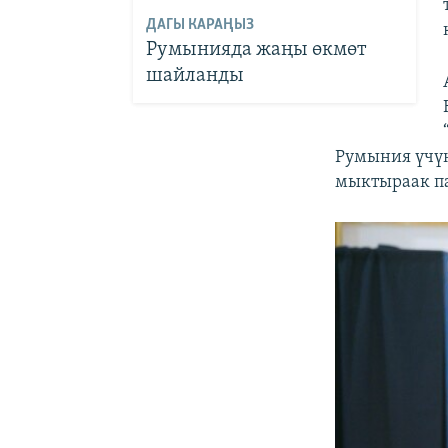
ДАГЫ КАРАҢЫЗ
Румынияда жаңы өкмөт
шайланды
Румыния үчүн
мыктыраак па