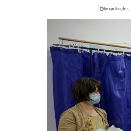
ЭЖЕ-СИҢДИЛЕР
Бизди Google'д
АЗАТТЫК+
ЫҢГАЙСЫЗ СУРООЛОР