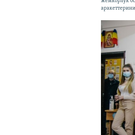
жемкорлук б
аракеттерини