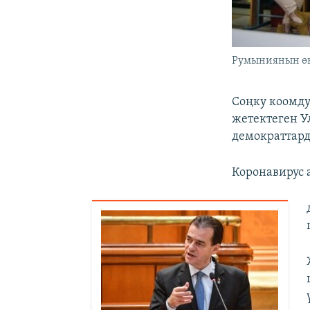
Румыниянын өк
Соңку коомду
жетектеген У
демократтарда
Коронавирус