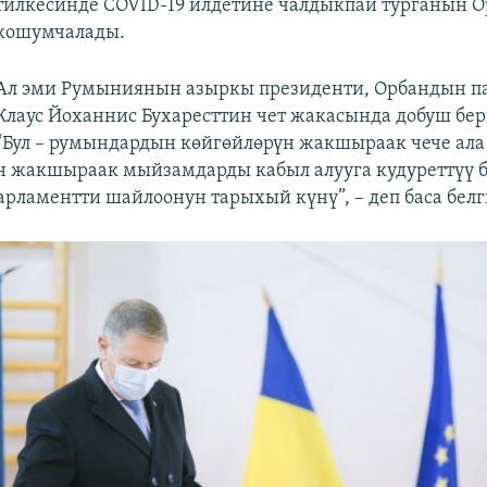
тилкесинде COVID-19 илдетине чалдыкпай турганын О
кошумчалады.
Ал эми Румыниянын азыркы президенти, Орбандын 
Клаус Йоханнис Бухаресттин чет жакасында добуш бе
“Бул – румындардын көйгөйлөрүн жакшыраак чече ала
 жакшыраак мыйзамдарды кабыл алууга кудуреттүү 
рламентти шайлоонун тарыхый күнү”, – деп баса белг