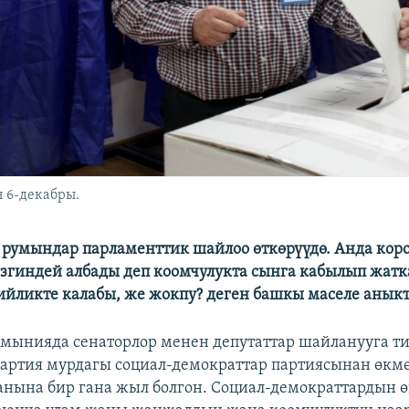
 6-декабры.
умындар парламенттик шайлоо өткөрүүдө. Анда кор
згиндей албады деп коомчулукта сынга кабылып жатк
ийликте калабы, же жокпу? деген башкы маселе анык
умынияда сенаторлор менен депутаттар шайланууга т
артия мурдагы социал-демократтар партиясынан өкм
анына бир гана жыл болгон. Социал-демократтардын 