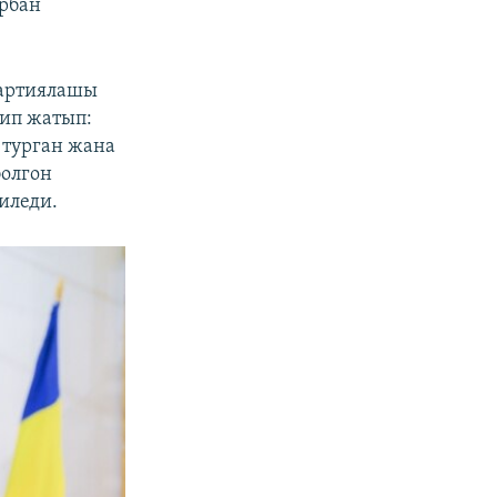
рбан
партиялашы
рип жатып:
 турган жана
болгон
иледи.