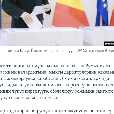
езиденти Клаус Йоханнис добуш берүүдө. 2020-жылдын 6-де
теги эң жакын мүчө өлкөлөрдөн болгон Румыния сал
масынын начардыгына, мыкты дарыгерлердин өлкөдөн
на жемкорлукка карабастан, быйыл жаз айларында
ун алдын алуу жагынан мыкты көрсөткүчкө жетишкен
инди чукул киргизүүгө, обочолонуу режимин сактоог
 үчүн өкмөт алкоого татыган.
ларында коронавирустун жаңы толкунунун эпкини күчт