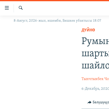
Линктер
Мазмунга
өтүңүз
Издөө
8-Август, 2026-жыл, ишемби, Бишкек убактысы 18:07
ЖАҢЫЛЫКТАР
Навигацияга
өтүңүз
ДҮЙНӨ
КЫРГЫЗСТАН
Издөөгө
Румын
ДҮЙНӨ
КЫРГЫЗСТАН
салыңыз
УКРАИНА
САЯСАТ
ДҮЙНӨ
шарты
АТАЙЫН ИЛИКТӨӨ
ЭКОНОМИКА
БОРБОР АЗИЯ
шайло
ТВ ПРОГРАММАЛАР
МАДАНИЯТ
ПОДКАСТ
БҮГҮН АЗАТТЫКТА
Тынчтыкбек Чо
ӨЗГӨЧӨ ПИКИР
ЭКСПЕРТТЕР ТАЛДАЙТ
6-Декабрь, 202
БИЗ ЖАНА ДҮЙНӨ
ДАНИСТЕ
Бөлүшүңү