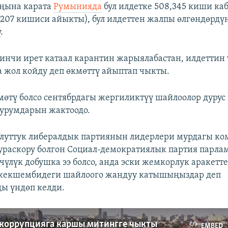
аңына карата
Румынияда
бул илдетке 508,345 киши к
,207 кишиси айыкты), бул илдеттен жалпы өлгөндөрдүн
.
инчи ирет катаал карантин жарыялабастан, илдеттин 
жол койду деп өкмөттү айыптап чыкты.
өтү болсо сентябрдагы жергиликтүү шайлоолор дурус 
 турумдарын жактоодо.
луттук либералдык партиянын лидерлери мурдагы к
раскору болгон Социал-демократиялык партия парла
чүлүк добушка ээ болсо, анда эски жемкорлук аракетте
жекшембидеги шайлоого жандуу катышыңыздар деп
ы үндөп келди.
коррупцияга каршы митингге чыкты
EMBED