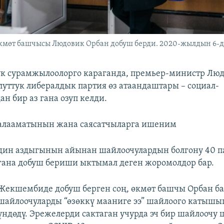
мөт башчысы Людовик Орбан добуш берди. 2020-жылдын 6-д
к сурамжылоолорго караганда, премьер-министр Лю
луттук либералдык партия өз атаандаштары – социал-
н бир аз гана озуп келди.
 алааматынын жана саясатчыларга ишеним
дин аздыгынын айынан шайлоочулардын болгону 40 
гана добуш бериши ыктымал деген жоромолдор бар.
Жекшембиде добуш берген соң, өкмөт башчы Орбан б
шайлоочуларды “өзөккү мааниге ээ” шайлоого катышып
үндөдү. Эрежелерди сактаган учурда эч бир шайлоочу 