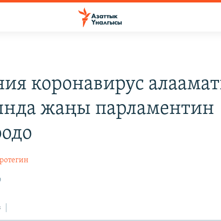
ия коронавирус алаама
нда жаңы парламентин
одо
ротегин
0
з