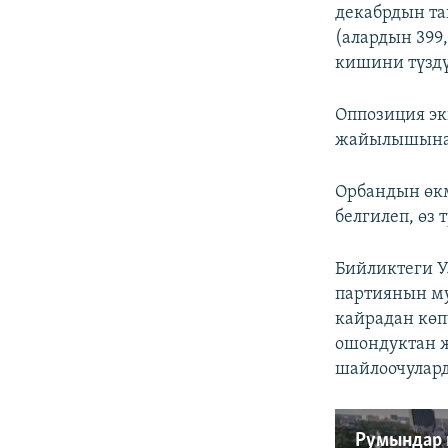
декабрдын т
(алардын 399
кишини түздү
Оппозиция эк
жайылышына 
Орбандын өкм
белгилеп, өз
Бийликтеги У
партиянын му
кайрадан көп
ошондуктан 
шайлоочулард
Румындар 