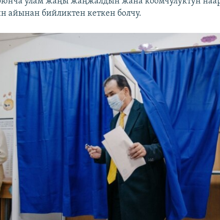
оюнча улам жаңы жаңжалдын жана коомчулуктун наа
н айынан бийликтен кеткен болчу.