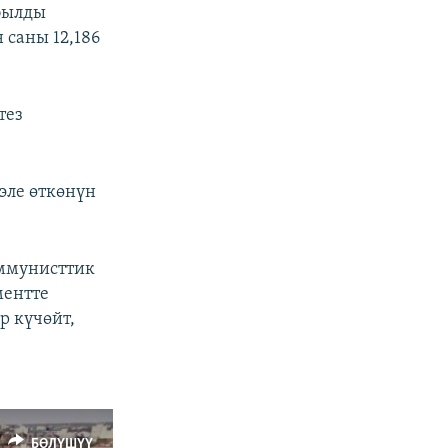
абылды
 саны 12,186
тез
эле өткөнүн
оммунисттик
ментте
р күчөйт,
БӨЛҮШҮҮ