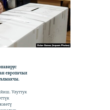
онавирус
ан европачыл
талмакчы.
ийиш. Улуттук
өттүк
өкмөтү