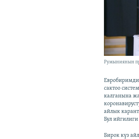
Румыниянын пр
Евробиримдик
сактоо систе
калганына жа
коронавируст
айлык карант
Бул ийгилиги
Бирок күз ай