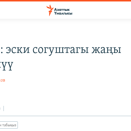
: эски согуштагы жаңы
шүү
ков
з
ан табыңыз