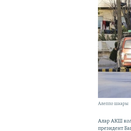
Алеппо шаары
Алар АКШ кол
президент Ба