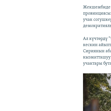
Жекшембиде 
провинциясы
учак согушке
демократиялы
Ал күчтөрдү 
кескин айыпт
Сириянын аб
кызматташуун
учактары бут