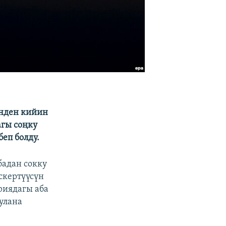
енден кийин
агы соңку
еп болду.
бадан сокку
скертүүсүн
риядагы аба
улана