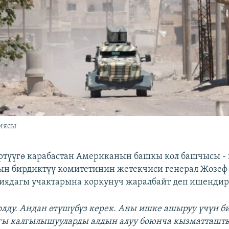
иясы
түүгө карабастан Американын башкы кол башчысы -
н бирдиктүү комитетинин жетекчиси генерал Жозеф
ядагы учактарына коркунуч жаралбайт деп ишендир
олду. Андан өтүшүбүз керек. Аны ишке ашыруу үчүн б
агы калгылышууларды алдын алуу боюнча кызматташт