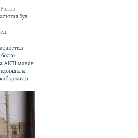
 Ракка
оалиция бул
ен.
 аракетин
 болсо
ча АКШ менен
Сириядагы
кабарлаган.