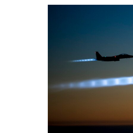
ЭЖЕ-СИҢДИЛЕР
АЗАТТЫК+
ЫҢГАЙСЫЗ СУРООЛОР