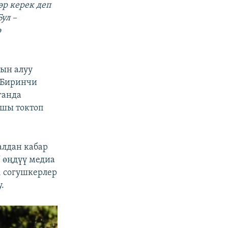
р керек деп
ул –
ө
ын алуу
 Биринчи
ганда
ышы токтоп
алдан кабар
” өңдүү медиа
, согушкерлер
.