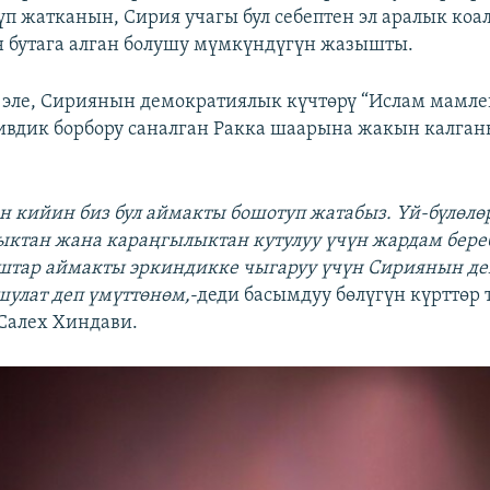
үп жатканын, Сирия учагы бул себептен эл аралык ко
 бутага алган болушу мүмкүндүгүн жазышты.
эле, Сириянын демократиялык күчтөрү “Ислам мамле
вдик борбору саналган Ракка шаарына жакын калган
н кийин биз бул аймакты бошотуп жатабыз. Үй-бүлөлө
ктан жана караңгылыктан кутулуу үчүн жардам бере
штар аймакты эркиндикке чыгаруу үчүн Сириянын д
шулат деп үмүттөнөм,
-деди басымдуу бөлүгүн күрттөр 
Салех Хиндави.