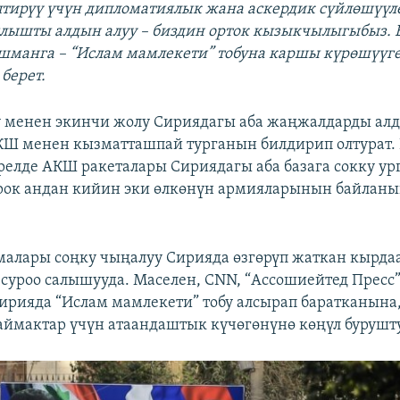
тирүү үчүн дипломатиялык жана аскердик сүйлөшүүлө
лышты алдын алуу – биздин орток кызыкчылыгыбыз. Б
шманга – “Ислам мамлекети” тобуна каршы күрөшүүг
берет.
 менен экинчи жолу Сириядагы аба жаңжалдарды алд
КШ менен кызматташпай турганын билдирип олтурат.
прелде АКШ ракеталары Сириядагы аба базага сокку ур
рок андан кийин эки өлкөнүн армияларынын байлан
алары соңку чыңалуу Сирияда өзгөрүп жаткан кырда
 суроо салышууда. Маселен, CNN, “Ассошиейтед Пресс
ирияда “Ислам мамлекети” тобу алсырап баратканына
 аймактар үчүн атаандаштык күчөгөнүнө көңүл бурушту