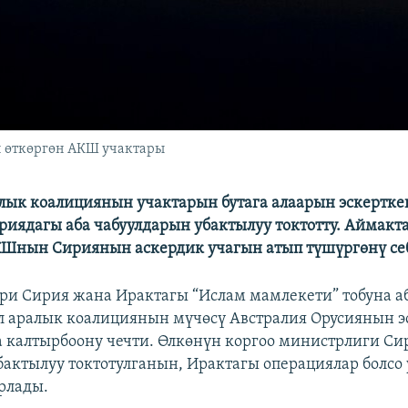
н өткөргөн АКШ учактары
алык коалициянын учактарын бутага алаарын эскертк
риядагы аба чабуулдарын убактылуу токтотту. Аймакт
Шнын Сириянын аскердик учагын атып түшүргөнү себ
ри Сирия жана Ирактагы “Ислам мамлекети” тобуна а
эл аралык коалициянын мүчөсү Австралия Орусиянын э
 калтырбоону чечти. Өлкөнүн коргоо министрлиги Си
бактылуу токтотулганын, Ирактагы операциялар болсо 
рлады.