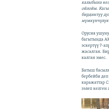
калыбына кел
ойлойм. Кагы
бирдиктүү ду
мүмкүнчүлүк 
Орусия ушуну
багытында А
эскертүү 7-а
жасалган. Би
калган эмес.
Батыш басылм
бербейби деп
каражаттар С
ээлеп келген