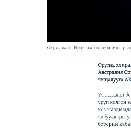
Сирия жана Иракта аба операциялары
Орусия эл ар
Австралия Си
чыңалууга АК
Үч жылдан бе
уруп келген 
көз жаздымда
чабуулдары у
берерин каба