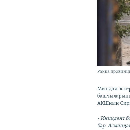
Ракка провинц
Мындай эскер
башчыларыны
АКШнын Сири
- Инцидент б
бар. Асманд