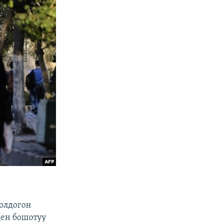
олдогон
ен бошотуу