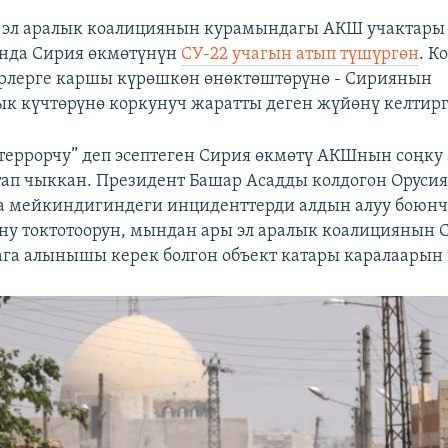
эл аралык коалициянын курамындагы АКШ учактары
нда Сирия өкмөтүнүн
СУ-22 учагын атып түшүргөн
. К
рлерге каршы күрөшкөн өнөктөштөрүнө - Сириянын
к күчтөрүнө коркунуч жаратты деген жүйөнү келтирг
“террорчу” деп эсептеген Сирия өкмөтү АКШнын соңку
ап чыккан. Президент Башар Асадды колдогон Орусия
а мейкиндигиндеги инциденттерди алдын алуу боюн
у токтотоорун, мындан ары эл аралык коалициянын 
ага алынышы керек болгон объект катары каралаарын 