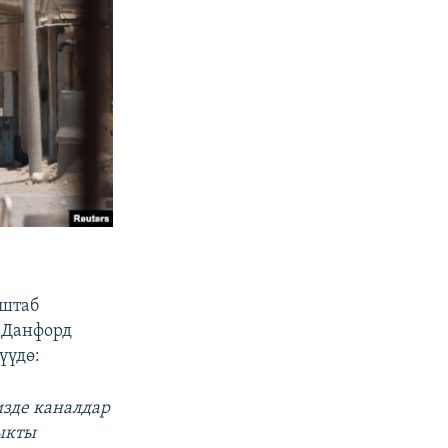
 штаб
 Данфорд
үүдө:
изде каналдар
ыкты