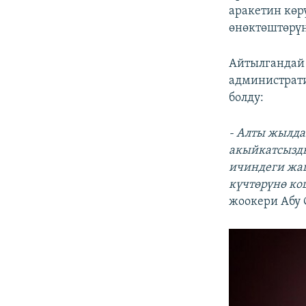
аракетин көр
өнөктөштөрүн
Айтылгандай 
администрати
болду:
- Алты жылда
акыйкатсызды
ичиндеги жа
күчтөрүнө ко
жоокери Абу 