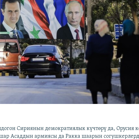
догон Сириянын демократиялык күчтөрү да, Орусия к
шар Асаддын армиясы да Ракка шаарын согушкерлерд