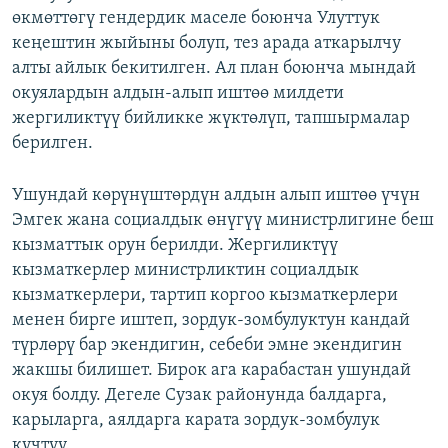
өкмөттөгү гендердик маселе боюнча Улуттук
кеңештин жыйыны болуп, тез арада аткарылчу
алты айлык бекитилген. Ал план боюнча мындай
окуялардын алдын-алып иштөө милдети
жергиликтүү бийликке жүктөлүп, тапшырмалар
берилген.
Ушундай көрүнүштөрдүн алдын алып иштөө үчүн
Эмгек жана социалдык өнүгүү министрлигине беш
кызматтык орун берилди. Жергиликтүү
кызматкерлер министрликтин социалдык
кызматкерлери, тартип коргоо кызматкерлери
менен бирге иштеп, зордук-зомбулуктун кандай
түрлөрү бар экендигин, себеби эмне экендигин
жакшы билишет. Бирок ага карабастан ушундай
окуя болду. Дегеле Сузак районунда балдарга,
карыларга, аялдарга карата зордук-зомбулук
күчтүү.