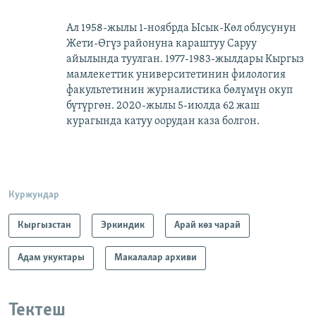
Ал 1958-жылы 1-ноябрда Ысык-Көл облусунун
Жети-Өгүз районуна караштуу Саруу
айылында туулган. 1977-1983-жылдары Кыргыз
мамлекеттик университетинин филология
факультетинин журналистика бөлүмүн окуп
бүтүргөн. 2020-жылы 5-июлда 62 жаш
курагында катуу оорудан каза болгон.
Куржундар
Кыргызстан
Эркиндик
Арай көз чарай
Адам укуктары
Макалалар архиви
Тектеш