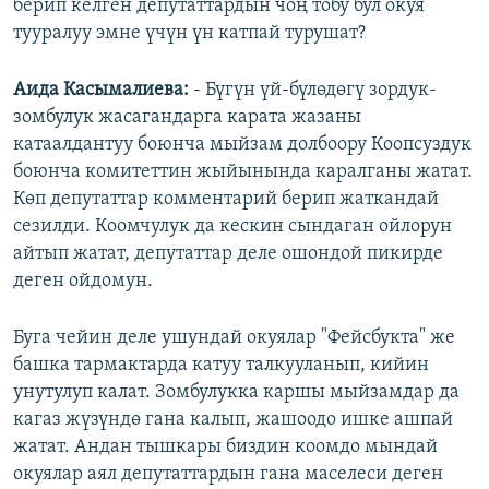
берип келген депутаттардын чоң тобу бул окуя
тууралуу эмне үчүн үн катпай турушат?
Аида Касымалиева:
- Бүгүн үй-бүлөдөгү зордук-
зомбулук жасагандарга карата жазаны
катаалдантуу боюнча мыйзам долбоору Коопсуздук
боюнча комитеттин жыйынында каралганы жатат.
Көп депутаттар комментарий берип жаткандай
сезилди. Коомчулук да кескин сындаган ойлорун
айтып жатат, депутаттар деле ошондой пикирде
деген ойдомун.
Буга чейин деле ушундай окуялар "Фейсбукта" же
башка тармактарда катуу талкууланып, кийин
унутулуп калат. Зомбулукка каршы мыйзамдар да
кагаз жүзүндө гана калып, жашоодо ишке ашпай
жатат. Андан тышкары биздин коомдо мындай
окуялар аял депутаттардын гана маселеси деген