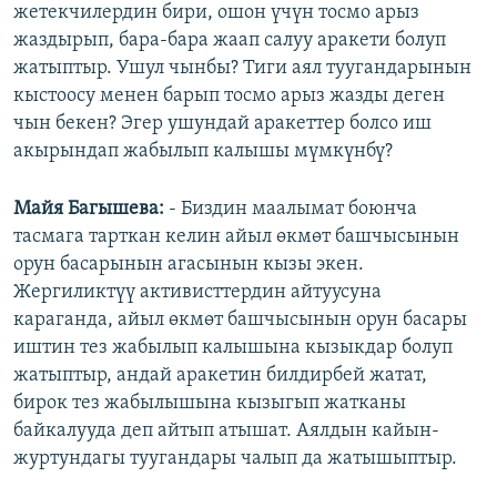
жетекчилердин бири, ошон үчүн тосмо арыз
жаздырып, бара-бара жаап салуу аракети болуп
жатыптыр. Ушул чынбы? Тиги аял туугандарынын
кыстоосу менен барып тосмо арыз жазды деген
чын бекен? Эгер ушундай аракеттер болсо иш
акырындап жабылып калышы мүмкүнбү?
Майя Багышева:
- Биздин маалымат боюнча
тасмага тарткан келин айыл өкмөт башчысынын
орун басарынын агасынын кызы экен.
Жергиликтүү активисттердин айтуусуна
караганда, айыл өкмөт башчысынын орун басары
иштин тез жабылып калышына кызыкдар болуп
жатыптыр, андай аракетин билдирбей жатат,
бирок тез жабылышына кызыгып жатканы
байкалууда деп айтып атышат. Аялдын кайын-
журтундагы туугандары чалып да жатышыптыр.