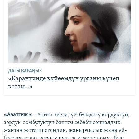
ДАГЫ КАРАҢЫЗ
«Карантинде күйөөмдүн урганы күчөп
кетти...»
«Азаттык»:
- Ализа айым, үй-бүлөдөгү кордуктун,
зордук-зомбулуктун башкы себеби социалдык
жактан жетишпегендик, жакырчылык жана үй-
бүлө куруудан муун ушул адам менен өмүр бою