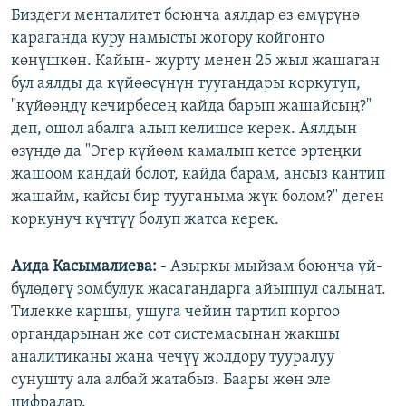
Биздеги менталитет боюнча аялдар өз өмүрүнө
караганда куру намысты жогору койгонго
көнүшкөн. Кайын- журту менен 25 жыл жашаган
бул аялды да күйөөсүнүн туугандары коркутуп,
"күйөөңдү кечирбесең кайда барып жашайсың?"
деп, ошол абалга алып келишсе керек. Аялдын
өзүндө да "Эгер күйөөм камалып кетсе эртеңки
жашоом кандай болот, кайда барам, ансыз кантип
жашайм, кайсы бир тууганыма жүк болом?" деген
коркунуч күчтүү болуп жатса керек.
Аида Касымалиева:
- Азыркы мыйзам боюнча үй-
бүлөдөгү зомбулук жасагандарга айыппул салынат.
Тилекке каршы, ушуга чейин тартип коргоо
органдарынан же сот системасынан жакшы
аналитиканы жана чечүү жолдору тууралуу
сунушту ала албай жатабыз. Баары жөн эле
цифралар.