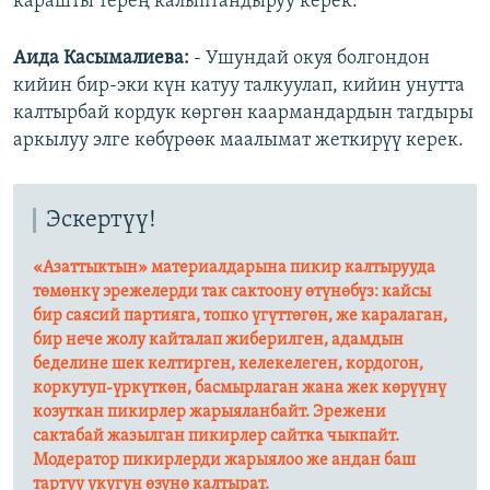
карашты терең калыптандыруу керек.
Аида Касымалиева:
- Ушундай окуя болгондон
кийин бир-эки күн катуу талкуулап, кийин унутта
калтырбай кордук көргөн каармандардын тагдыры
аркылуу элге көбүрөөк маалымат жеткирүү керек.
Эскертүү!
«Азаттыктын» материалдарына пикир калтырууда
төмөнкү эрежелерди так сактоону өтүнөбүз: кайсы
бир саясий партияга, топко үгүттөгөн, же каралаган,
бир нече жолу кайталап жиберилген, адамдын
беделине шек келтирген, келекелеген, кордогон,
коркутуп-үркүткөн, басмырлаган жана жек көрүүнү
козуткан пикирлер жарыяланбайт. Эрежени
сактабай жазылган пикирлер сайтка чыкпайт.
Модератор пикирлерди жарыялоо же андан баш
тартуу укугун өзүнө калтырат.​