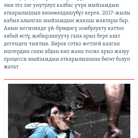
эми тез эле унутулуп калбас үчүн мыйзамдын
аткарылышын көзөмөлдөшүбүз керек. 2017-жылы
кабыл алынган мыйзамдын жакшы жактары бар.
Анын негизинде үй-бүлөдөгү зомбулукту каттоо
аябай өстү, жабырлануучу гана арыз бере алат
дегенден чыктык. Бирок сотко жетпей калган
иштердин саны абдан көп жана тосмо арыз жазуу
процесси мыйзамдын аткарылышына бөгөт болуп
жатат