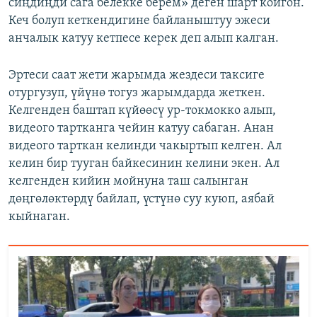
сиңдиңди сага белекке берем» деген шарт койгон.
Кеч болуп кеткендигине байланыштуу эжеси
анчалык катуу кетпесе керек деп алып калган.
Эртеси саат жети жарымда жездеси таксиге
отургузуп, үйүнө тогуз жарымдарда жеткен.
Келгенден баштап күйөөсү ур-токмокко алып,
видеого тартканга чейин катуу сабаган. Анан
видеого тарткан келинди чакыртып келген. Ал
келин бир тууган байкесинин келини экен. Ал
келгенден кийин мойнуна таш салынган
дөңгөлөктөрдү байлап, үстүнө суу куюп, аябай
кыйнаган.