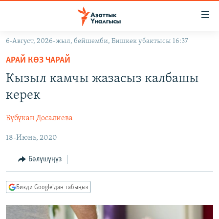
Линктер
Мазмунга
өтүңүз
6-Август, 2026-жыл, бейшемби, Бишкек убактысы 16:37
Навигацияга
ЖАҢЫЛЫКТАР
өтүңүз
АРАЙ КӨЗ ЧАРАЙ
КЫРГЫЗСТАН
Издөөгө
Кызыл камчы жазасыз калбашы
салыңыз
ДҮЙНӨ
КЫРГЫЗСТАН
керек
УКРАИНА
САЯСАТ
ДҮЙНӨ
Бүбүкан Досалиева
АТАЙЫН ИЛИКТӨӨ
ЭКОНОМИКА
БОРБОР АЗИЯ
18-Июнь, 2020
ТВ ПРОГРАММАЛАР
МАДАНИЯТ
ПОДКАСТ
БҮГҮН АЗАТТЫКТА
Бөлүшүңүз
ӨЗГӨЧӨ ПИКИР
ЭКСПЕРТТЕР ТАЛДАЙТ
Бизди Google'дан табыңыз
БИЗ ЖАНА ДҮЙНӨ
Русский
ДАНИСТЕ