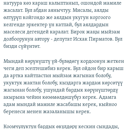
натуура көз караш калыптанып, ошондой мамиле
жасалат. Бул абдан аянычтуу. Мисалы, аялды
өлтүрүп койгондо же аялдын укугун коргоого
келгенде эркектер үн катпай, бул аялдардын
маселеси дегендей каралат. Бирок жаңы мыйзам
долбоорунун автору - депутат Исхак Пирматов. Бул
бизди сүйүнтөт.
Мындай көрүнүштү үй-бүлөдөгү кордоонун жеткен
чеги деп эсептешибиз керек. Бул ойдон бир карыш
да артка кайтпастан мыйзам жагынан болобу,
укуктук жактан болобу, кыздарга жардам көрсөтүү
жагынан болобу, ушундай бардык көрүнүштөрдү
акырына чейин көзөмөлдөшүбүз керек. Адамга
адам мындай мамиле жасабашы керек, кыйноо
беренеси менен жазаланышы керек.
Коомчулуктун бардык өкүлдөрү кескин сындады,