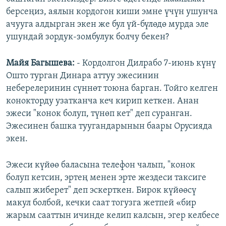
берсеңиз, аялын кордогон киши эмне үчүн ушунча
ачууга алдырган экен же бул үй-бүлөдө мурда эле
ушундай зордук-зомбулук болчу бекен?
Майя Багышева:
- Кордолгон Дилрабо 7-июнь күнү
Ошто турган Динара аттуу эжесинин
неберелеринин сүннөт тоюна барган. Тойго келген
конокторду узатканча кеч кирип кеткен. Анан
эжеси "конок болуп, түнөп кет" деп суранган.
Эжесинен башка туугандарынын баары Орусияда
экен.
Эжеси күйөө баласына телефон чалып, "конок
болуп кетсин, эртең менен эрте жездеси таксиге
салып жиберет" деп эскерткен. Бирок күйөөсү
макул болбой, кечки саат тогузга жетпей «бир
жарым сааттын ичинде келип калсын, эгер келбесе