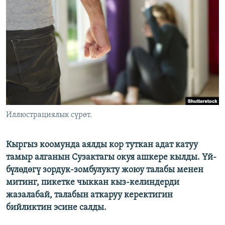
ОНЛАЙН ШЕРИНЕ
ЭЖЕ-СИҢДИЛЕР
АЗАТТЫК+
ЫҢГАЙСЫЗ СУРООЛОР
ЭЕ/АРнун бардык сайттары
Иллюстрациялык сүрөт.
Кыргыз коомунда аялды кор туткан адат катуу
тамыр алганын Сузактагы окуя ашкере кылды. Үй-
бүлөдөгү зордук-зомбулукту жоюу талабы менен
митинг, пикетке чыккан кыз-келиндерди
жазалабай, талабын аткаруу керектигин
бийликтин эсине салды.