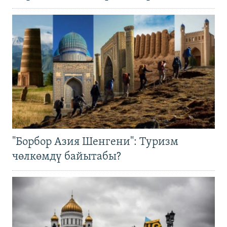
"Борбор Азия Шенгени": Туризм
чөлкөмдү байытабы?