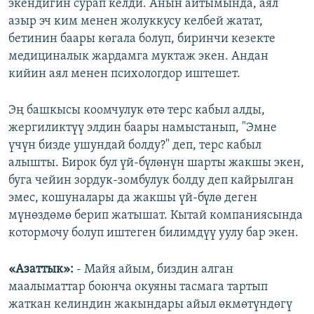
экендигин сурап келди. Анын айтымында, аял
азыр эч ким менен жолуккусу келбей жатат,
бетинин баары көгала болуп, биринчи кезекте
медициналык жардамга муктаж экен. Андан
кийин аял менен психологдор иштешет.
Эң башкысы коомчулук өтө терс кабыл алды,
жергиликтүү элдин баары намыстанып, "Эмне
үчүн бизде ушундай болду?" деп, терс кабыл
алышты. Бирок бул үй-бүлөнүн шарты жакшы экен,
буга чейин зордук-зомбулук болду деп кайрылган
эмес, кошуналары да жакшы үй-бүлө деген
мүнөздөмө берип жатышат. Кытай компаниясында
котормочу болуп иштеген билимдүү уулу бар экен.
«Азаттык»:
- Майя айым, биздин алган
маалыматтар боюнча окуяны тасмага тартып
жаткан келиндин жакындары айыл өкмөтүндөгү