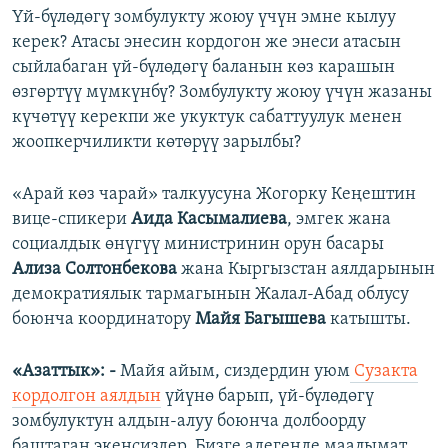
Үй-бүлөдөгү зомбулукту жоюу үчүн эмне кылуу
керек? Атасы энесин кордогон же энеси атасын
сыйлабаган үй-бүлөдөгү баланын көз карашын
өзгөртүү мүмкүнбү? Зомбулукту жоюу үчүн жазаны
күчөтүү керекпи же укуктук сабаттуулук менен
жоопкерчиликти көтөрүү зарылбы?
«Арай көз чарай» талкуусуна Жогорку Кеңештин
вице-спикери
Аида Касымалиева
, эмгек жана
социалдык өнүгүү министринин орун басары
Ализа Солтонбекова
жана Кыргызстан аялдарынын
демократиялык тармагынын Жалал-Абад облусу
боюнча координатору
Майя Багышева
катышты.
«Азаттык»: -
Майя айым, сиздердин уюм
Сузакта
кордолгон аялдын
үйүнө барып, үй-бүлөдөгү
зомбулуктун алдын-алуу боюнча долбоорду
баштаган экенсиздер. Бизге адегенде маалымат