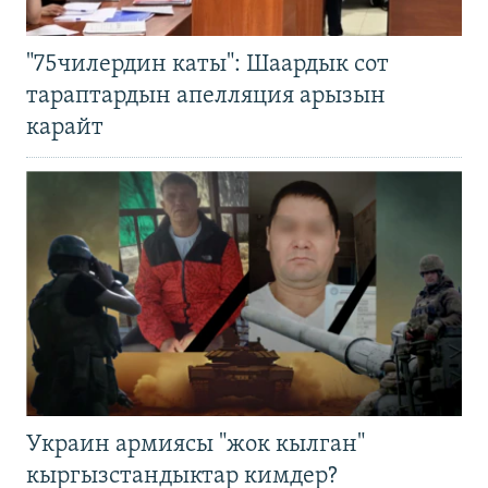
"75чилердин каты": Шаардык сот
тараптардын апелляция арызын
карайт
Украин армиясы "жок кылган"
кыргызстандыктар кимдер?