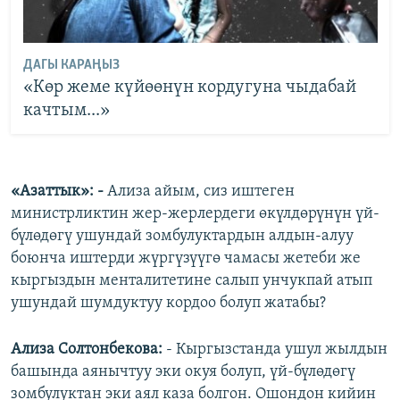
ДАГЫ КАРАҢЫЗ
«Көр жеме күйөөнүн кордугуна чыдабай
качтым...»
«Азаттык»: -
Ализа айым, сиз иштеген
министрликтин жер-жерлердеги өкүлдөрүнүн үй-
бүлөдөгү ушундай зомбулуктардын алдын-алуу
боюнча иштерди жүргүзүүгө чамасы жетеби же
кыргыздын менталитетине салып унчукпай атып
ушундай шумдуктуу кордоо болуп жатабы?
Ализа Солтонбекова:
- Кыргызстанда ушул жылдын
башында аянычтуу эки окуя болуп, үй-бүлөдөгү
зомбулуктан эки аял каза болгон. Ошондон кийин