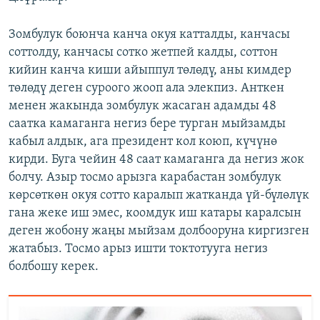
Зомбулук боюнча канча окуя катталды, канчасы
соттолду, канчасы сотко жетпей калды, соттон
кийин канча киши айыппул төлөдү, аны кимдер
төлөдү деген суроого жооп ала элекпиз. Анткен
менен жакында зомбулук жасаган адамды 48
саатка камаганга негиз бере турган мыйзамды
кабыл алдык, ага президент кол коюп, күчүнө
кирди. Буга чейин 48 саат камаганга да негиз жок
болчу. Азыр тосмо арызга карабастан зомбулук
көрсөткөн окуя сотто каралып жатканда үй-бүлөлүк
гана жеке иш эмес, коомдук иш катары каралсын
деген жобону жаңы мыйзам долбооруна киргизген
жатабыз. Тосмо арыз ишти токтотууга негиз
болбошу керек.