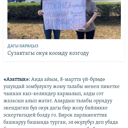
ДАГЫ КАРАҢЫЗ
Сузактагы окуя коомду козгоду
«Азаттык»:
Аида айым, 8-мартта үй-бүлөдө
ушундай зомбулукту жоюу талабы менен пикетке
чыккан кыз-келиндер кармалып, алды сот
жазасын алып жатат. Алардын талабы орундуу
экендигин бул окуя дагы бир жолу бийликке
эскерткендей болду го. Бирок парламенттик
башкаруу башында турган, эл өкүлүбүз деп убада