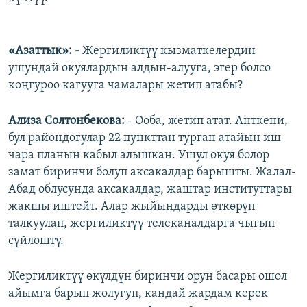
«Азаттык»: -
Жергиликтүү кызматкелердин
ушундай окуялардын алдын-алууга, эгер болсо
коңгуроо кагууга чамалары жетип атабы?
Ализа Солтонбекова:
- Ооба, жетип атат. Анткени,
бул райондогулар 22 пункттан турган атайын иш-
чара планын кабыл алышкан. Ушул окуя болор
замат биринчи болуп аксакалдар барышты. Жалал-
Абад облусунда аксакалдар, жаштар институттары
жакшы иштейт. Алар жыйындарды өткөрүп
талкуулап, жергиликтүү телеканалдарга чыгып
сүйлөштү.
Жергиликтүү өкүлдүн биринчи орун басары ошол
айымга барып жолугуп, кандай жардам керек