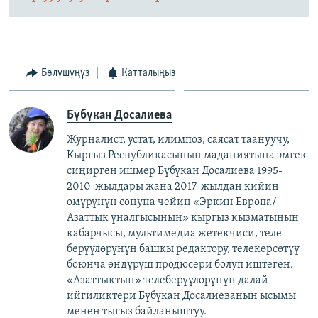
Бөлүшүңүз
Катталыңыз
Бүбүкан Досалиева
Журналист, устат, илимпоз, саясат таануучу,
Кыргыз Республикасынын маданиятына эмгек
сиңирген ишмер Бүбүкан Досалиева 1995-
2010-жылдары жана 2017-жылдан кийин
өмүрүнүн соңуна чейин «Эркин Европа/
Азаттык үналгысынын» кыргыз кызматынын
кабарчысы, мультимедиа жетекчиси, теле
берүүлөрүнүн башкы редактору, телекөрсөтүү
боюнча өндүрүш продюсери болуп иштеген.
«Азаттыктын» телеберүүлөрүнүн далай
ийгиликтери Бүбүкан Досалиеванын ысымы
менен тыгыз байланыштуу.