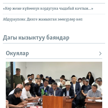
«Көр жеме күйөөнүн кордугуна чыдабай качтым...»
Абдураупова: Динге жамынган зөөкүрлөр көп
Дагы кызыктуу баяндар
Окуялар