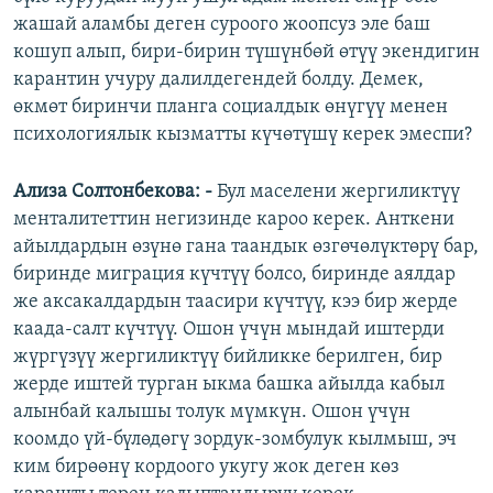
жашай аламбы деген суроого жоопсуз эле баш
кошуп алып, бири-бирин түшүнбөй өтүү экендигин
карантин учуру далилдегендей болду. Демек,
өкмөт биринчи планга социалдык өнүгүү менен
психологиялык кызматты күчөтүшү керек эмеспи?
Ализа Солтонбекова: -
Бул маселени жергиликтүү
менталитеттин негизинде кароо керек. Анткени
айылдардын өзүнө гана таандык өзгөчөлүктөрү бар,
биринде миграция күчтүү болсо, биринде аялдар
же аксакалдардын таасири күчтүү, кээ бир жерде
каада-салт күчтүү. Ошон үчүн мындай иштерди
жүргүзүү жергиликтүү бийликке берилген, бир
жерде иштей турган ыкма башка айылда кабыл
алынбай калышы толук мүмкүн. Ошон үчүн
коомдо үй-бүлөдөгү зордук-зомбулук кылмыш, эч
ким бирөөнү кордоого укугу жок деген көз