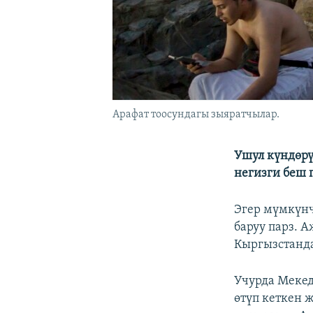
Арафат тоосундагы зыяратчылар.
Ушул күндөрү
негизги беш 
Эгер мүмкүнч
баруу парз. А
Кыргызстанда
Учурда Меке
өтүп кеткен 