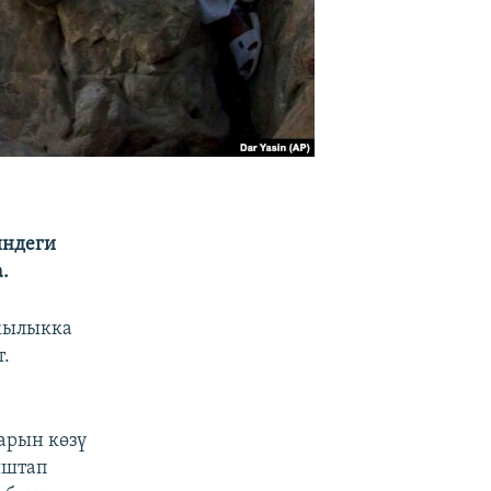
индеги
.
ажылыкка
т.
арын көзү
ыштап