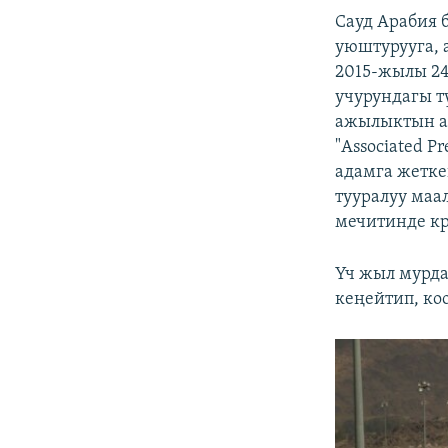
Сауд Арабия 
уюштурууга, 
2015-жылы 24
учурундагы т
ажылыктын ак
"Associated P
адамга жетке
тууралуу маа
мечитинде кр
Үч жыл мурд
кеңейтип, ко