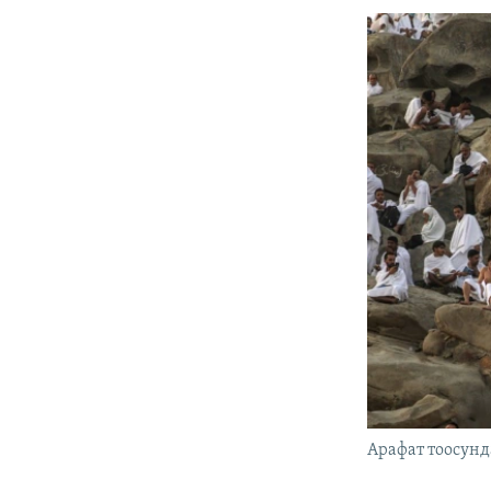
Арафат тоосунд