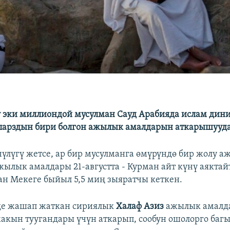
 эки миллиондой мусулман Сауд Арабияда ислам дин
парздын бири болгон ажылык амалдарын аткарышууда
үлүгү жетсе, ар бир мусулманга өмүрүндө бир жолу 
жылык амалдары 21-августта - Курман айт күнү аяктай
н Мекеге быйыл 5,5 миң зыяратчы кеткен.
де жашап жаткан сириялык
Халаф Азиз
ажылык амалд
жакын туугандары үчүн аткарып, сообун ошолорго баг