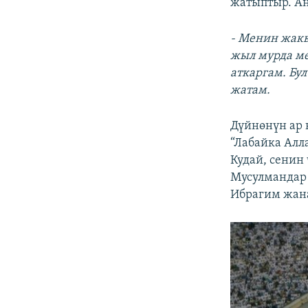
жатыптыр. Ан
- Менин жакы
жыл мурда ме
аткаргам. Бу
жатам.
Дүйнөнүн ар 
“Лабайка Алл
Кудай, сенин
Мусулмандар
Ибрагим жана