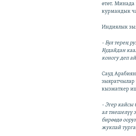
өтөт. Минада
курмандык ч
Индиялык зы
- Бул терең 
Кудайдан каа
коногу деп ай
Сауд Арабиян
зыяратчылар 
кызматкер иш
- Эгер кайсы
ал тиешелүү 
бирөөдө оору
жукпай турга