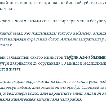
 шайтанга таш ыргытып, андан кийин кой, уй, төө сыя
алышат.
яратчы
Аслам
ажылыктагы таасирлери менен бөлүштү
руханий амал, көз жашыңызды токтото албайсыз. Ажыл
лаганыңызды сурасаңыз болот. Анткени зыяратчылар
тылат.
ын саламаттык сактоо министри
Тауфик Ал-Рабиянын
үчүн даярдалган 25 ооруканада 30 миңдей медицина
теп жатат:
 бир адамдын ооруп жатканы боюнча аз гана күмөн пай
эмдөөсүн албаса, аны эмдөөдөн өткөрөбүз. Ошондой эл
нун белгилери болсо, аны карантинге алып, андан эч к
нына ишенгенден кийин гана чыгарабыз.