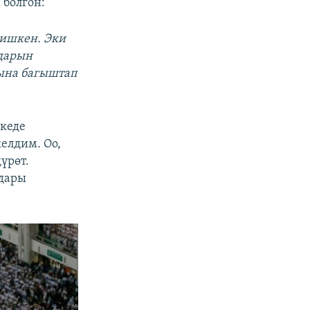
 болгон:
тишкен. Эки
лдарын
ына багыштап
екеде
елдим. Оо,
үрөт.
дары