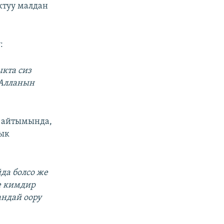
ктуу малдан
:
ыкта сиз
 Алланын
айтымында,
лык
да болсо же
е кимдир
андай оору