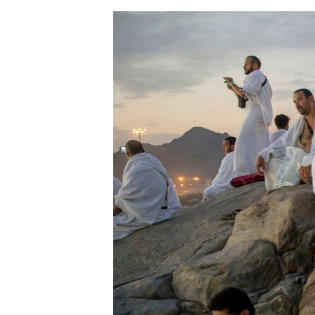
ЭЖЕ-СИҢДИЛЕР
АЗАТТЫК+
ЫҢГАЙСЫЗ СУРООЛОР