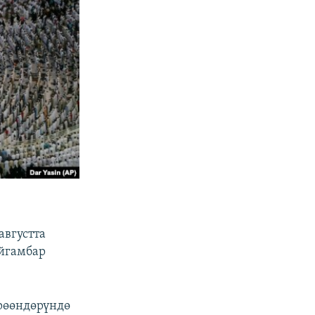
августта
айгамбар
рөөндөрүндө