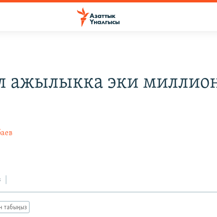
 ажылыкка эки миллион
баев
з
ан табыңыз