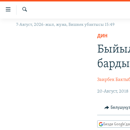
Линктер
Мазмунга
өтүңүз
Издөө
7-Август, 2026-жыл, жума, Бишкек убактысы 15:49
ЖАҢЫЛЫКТАР
Навигацияга
өтүңүз
ДИН
КЫРГЫЗСТАН
Издөөгө
Быйыл
ДҮЙНӨ
КЫРГЫЗСТАН
салыңыз
УКРАИНА
САЯСАТ
ДҮЙНӨ
барды
АТАЙЫН ИЛИКТӨӨ
ЭКОНОМИКА
БОРБОР АЗИЯ
ТВ ПРОГРАММАЛАР
МАДАНИЯТ
Заирбек Бакты
ПОДКАСТ
БҮГҮН АЗАТТЫКТА
20-Август, 2018
ӨЗГӨЧӨ ПИКИР
ЭКСПЕРТТЕР ТАЛДАЙТ
Бөлүшүңү
БИЗ ЖАНА ДҮЙНӨ
ДАНИСТЕ
Бизди Google'д