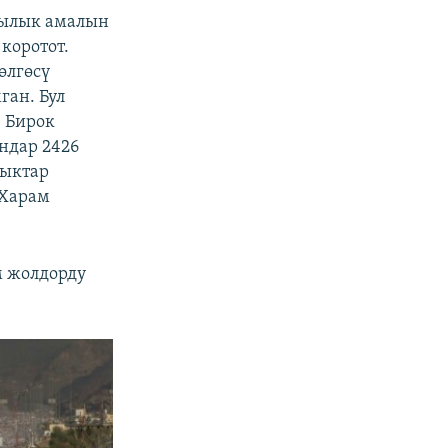
жылык амалын
коротот.
өлгөсү
ган. Бул
 Бирок
андар 2426
лыктар
 Харам
м жолдорду