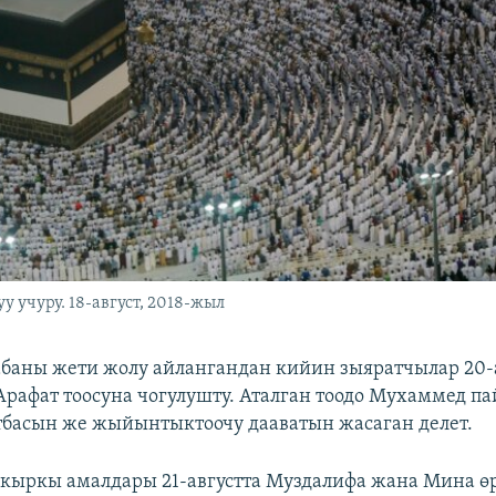
 учуру. 18-август, 2018-жыл
баны жети жолу айлангандан кийин зыяратчылар 20-
Арафат тоосуна чогулушту. Аталган тоодо Мухаммед п
басын же жыйынтыктоочу дааватын жасаган делет.
кыркы амалдары 21-августта Муздалифа жана Мина ө