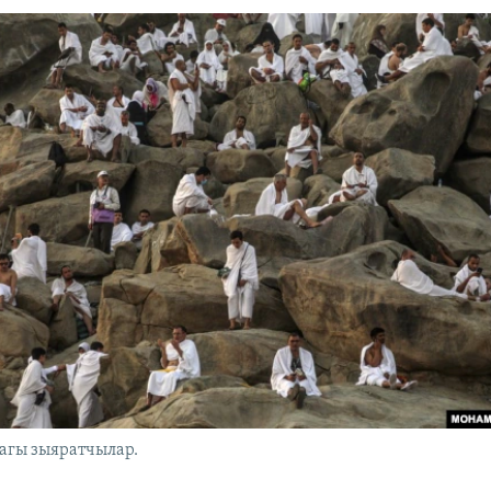
агы зыяратчылар.