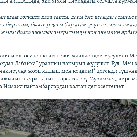
ын айтымында, эки агасы Сириядагы согушта курман
н агам согушта каза тапты, дагы бир агамды атып ке
н бир агам, былтыр дагы бир агам үчүн ажылык ама
л жылы болсо ажылык зыяратымды чоң энемдин арбаг
кайсы өлкөсүнөн келген эки миллиондой мусулман М
ахума Лабайка” ураанын чакырып жүрүшөт. Бул “Мен к
 чакырууңа жооп кылып, мен келдим!” дегенди түшүнд
 ажылык зыяратынын жөрөлгөлөрү Мухаммед, айрым
 Исмаил пайгамбарлардан калган деп эсептешет.