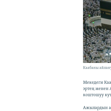
Каабаны айлануу
Мекедеги Каа
эртең менен 
коштошуу кут
Ажылардын а