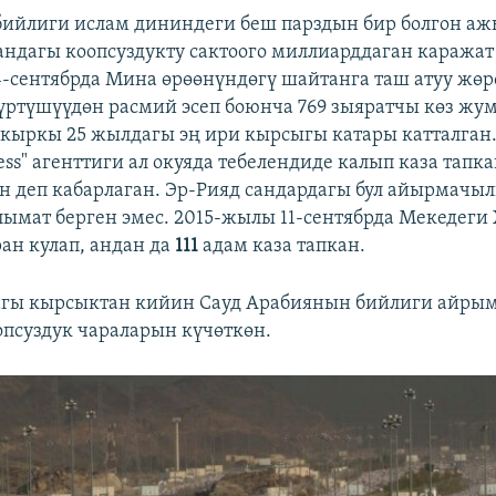
бийлиги ислам дининдеги беш парздын бир болгон а
андагы коопсуздукту сактоого миллиарддаган каражат 
-сентябрда Мина өрөөнүндөгү шайтанга таш атуу жөр
үртүшүүдөн расмий эсеп боюнча 769 зыяратчы көз жум
ыркы 25 жылдагы эң ири кырсыгы катары катталган.
ress" агенттиги ал окуяда тебелендиде калып каза тапк
н деп кабарлаган. Эр-Рияд сандардагы бул айырмачы
лымат берген эмес. 2015-жылы 11-сентябрда Мекедеги
ан кулап, андан да
111
адам каза тапкан.
агы кырсыктан кийин Сауд Арабиянын бийлиги айры
опсуздук чараларын күчөткөн.