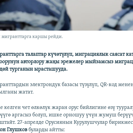
 мигранттарга каршы рейди.
ранттарга талаптар күчөтүлүп, миграциялык саясат ка
оорунун авторлору жаңы эрежелер мыйзамсыз мигра
дөй турганын ырасташууда.
ранттардын электрондук базасы түзүлүп, QR-код мене
ылганы жатат.
е келген чет өлкөлүк жаран орус бийлигине өзү туурал
үүгө аргасыз болуп, ишке орношуу үчүн жумуш берүү
аштайт. 27-апрелде Орусиянын Курулушчулар бирикме
он Глушков
буларды айтты: