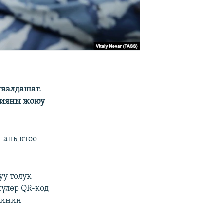
таалдашат.
цияны жоюу
н аныктоо
уу толук
чүлөр QR-код
синин