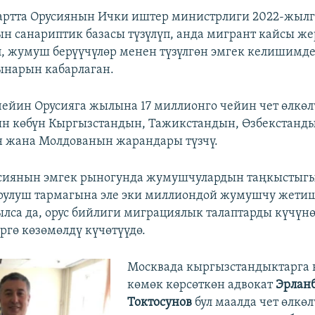
артта Орусиянын Ички иштер министрлиги 2022-жылг
н санариптик базасы түзүлүп, анда мигрант кайсы же
, жумуш берүүчүлөр менен түзүлгөн эмгек келишимд
ынарын кабарлаган.
ейин Орусияга жылына 17 миллионго чейин чет өлкө
ын көбүн Кыргызстандын, Тажикстандын, Өзбекстанд
 жана Молдованын жарандары түзчү.
усиянын эмгек рыногунда жумушчулардын таңкыстыг
урулуш тармагына эле эки миллиондой жумушчу жети
лса да, орус бийлиги миграциялык талаптарды күчүнө
ргө көзөмөлдү күчөтүүдө.
Москвада кыргызстандыктарга
көмөк көрсөткөн адвокат
Эрлан
Токтосунов
бул маалда чет өлкөл