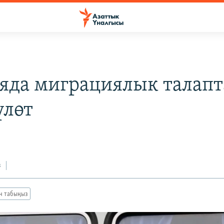
яда миграциялык талапт
үлөт
з
ан табыңыз