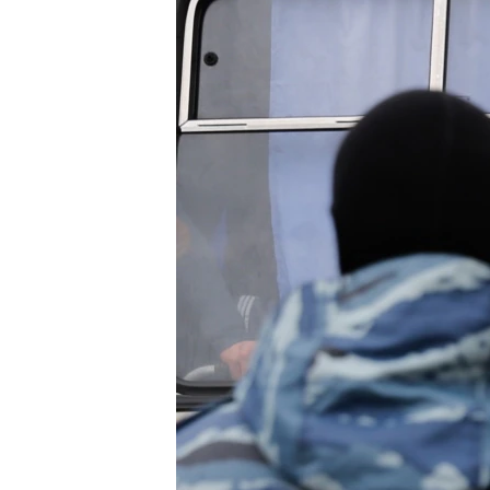
ЭЖЕ-СИҢДИЛЕР
АЗАТТЫК+
ЫҢГАЙСЫЗ СУРООЛОР