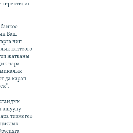
у керектигин
 байкоо
нын Баш
арга чип
лык каттоого
теп жатканы
дик чара
номикалык
т да карап
ек".
зстандык
н ашууну
ара тизмеге»
ациялык
Орусияга