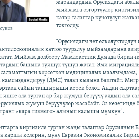
жарандардын Орусиядагы абал
мыйзамга өзгөртүүлөр киргизил
катар талаптар күчөтүлүп жатк
токтолду.
осунов
"Орусиядагы чет өлкөлүктөрдүн
актилоскопиялык каттоо тууралуу мыйзамдарына азыр
атат. Мыйзам долбоору Мамлекеттик Думада биринчи
ттардын башына түйшүк түшүп жатат. Эми миграциялы
н саламаттыгын көрсөткөн медициналык маалымдама,
 камсыздандыруу (ДМС) талап кылына баштайт. Миг
гөрткөн сайын тапшырышы керек болот. Андан сыртка
 ишке ала турган ар бир жумуш берүүчү алдын ала са
орусиялык жумуш берүүчүлөр жасабайт. Өз кезегинде б
игрант «кара тизмеге» алынып калышы мүмкүн".
ттарга киргизиле турган жаңы талаптар Орусиянын 
а каршы келерин, муну Евразия Экономикалык Бир