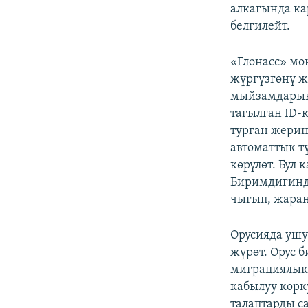
алкагында ка
белгилейт.
«Глонасс» мо
жүргүзгөнү ж
мыйзамдарына
тагылган ID-
турган жери
автоматтык т
көрүлөт. Бул
Биримдигинде
чыгып, жара
Орусияда ушу
жүрөт. Орус 
миграциялык 
кабылуу корк
талаптарды с