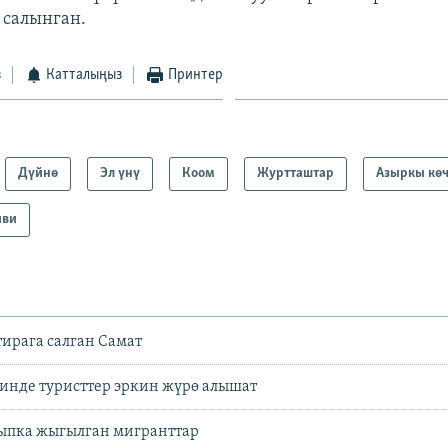
 салынган.
з
Катталыңыз
Принтер
Дүйнө
Эл үнү
Коом
Журтташтар
Азыркы кө
иви
тирага салган Самат
инде туристтер эркин жүрө алышат
йыпка жыгылган мигранттар