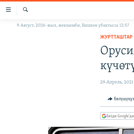
Линктер
Мазмунга
өтүңүз
Издөө
9-Август, 2026-жыл, жекшемби, Бишкек убактысы 12:57
ЖАҢЫЛЫКТАР
Навигацияга
өтүңүз
ЖУРТТАШТАР
КЫРГЫЗСТАН
Издөөгө
Оруси
ДҮЙНӨ
КЫРГЫЗСТАН
салыңыз
УКРАИНА
САЯСАТ
ДҮЙНӨ
күчөт
АТАЙЫН ИЛИКТӨӨ
ЭКОНОМИКА
БОРБОР АЗИЯ
ТВ ПРОГРАММАЛАР
МАДАНИЯТ
29-Апрель, 2021
ПОДКАСТ
БҮГҮН АЗАТТЫКТА
Бөлүшүңү
ӨЗГӨЧӨ ПИКИР
ЭКСПЕРТТЕР ТАЛДАЙТ
БИЗ ЖАНА ДҮЙНӨ
Бизди Google'д
ДАНИСТЕ