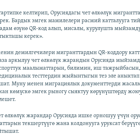
тартипке келтирип, Орусиядагы чет өлкөлүк мигрантт
ек. Бардык эмгек мамилелери расмий катталууга тий
адам өзүнө QR-код алып, мисалы, курулушта мыйзамд
тыкташы керек».
енин демилгечилери мигранттардын QR-коддору катт
аза аркылуу чет өлкөлүк жарандын Орусияда мыйзам
спорттук маалыматтарын, билимин, иш тажрыйбасын,
едициналык тесттердин жыйынтыгын тез эле аныктап
шат. Муну менен миграциялык документтерди жасалм
кан көмүскө эмгек рыногу сыяктуу көрүнүштөрдү жо
лешет.
ет өлкөлүк жарандар Орусияда ишке орношуу үчүн ору
ттарын текшертүүгө жана колдонууга уруксат берүүг
йтышат.