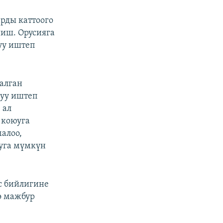
арды каттоого
иш. Орусияга
уу иштеп
алган
дуу иштеп
 ал
 коюуга
алоо,
юуга мүмкүн
с бийлигине
ө мажбур