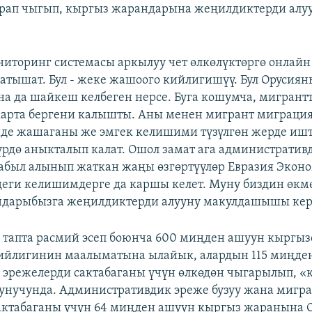
рап чыгып, кыргыз жарандарына жеңилдиктерди алу
ниторинг системасы аркылуу чет өлкөлүктөргө онлайн
атышат. Бул - жеке жашоого кийлигишүү. Бул Орусия
 да шайкеш келбеген нерсе. Буга кошумча, мигрантт
карта бергени калышты. Аны менен мигрант миграция
нде жашаганы же эмгек келишими түзүлгөн жерде иш
үрдө аныкталып калат. Ошол замат ага административ
 кабыл алынып жаткан жаңы өзгөртүүлөр Евразия Эко
ги келишимдерге да каршы келет. Муну биздин өкмө
ндарыбызга жеңилдиктерди алууну макулдашышы кер
 тапта расмий эсеп боюнча 600 миңден ашуун кыргы
бийлигинин маалыматына ылайык, алардын 115 миңде
эрежелерди сактабаганы үчүн өлкөдөн чыгарылып, «к
унучунда. Административдик эреже бузуу жана мигр
актабаганы үчүн 64 миңден ашуун кыргыз жаранына 