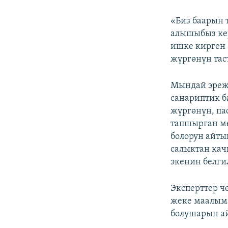
«Биз баарын 
алышыбыз кер
ишке кирген 
жүргөнүн тас
Мындай эреж
санариптик б
жүргөнүн, па
тапшырган м
болорун айты
салыктан кач
экенин белги
Эксперттер ч
жеке маалыма
болушарын а