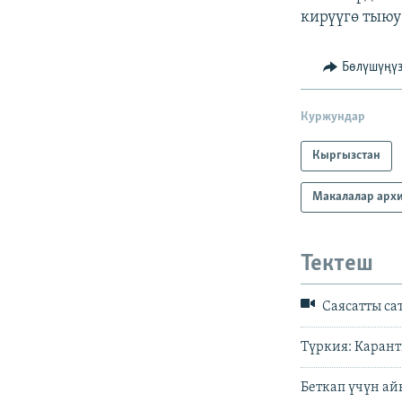
кирүүгө тыюу
Бөлүшүңү
Куржундар
Кыргызстан
Макалалар арх
Тектеш
Саясатты са
Түркия: Карант
Беткап үчүн а