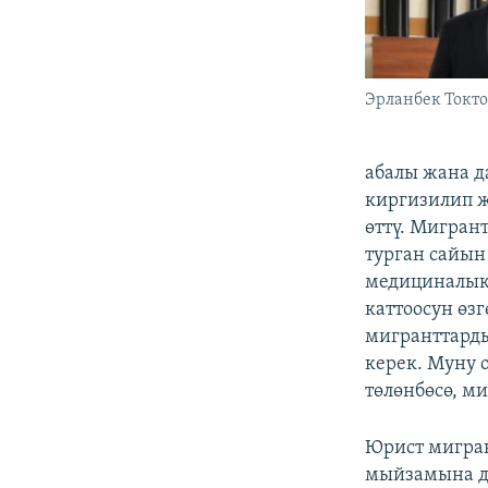
Эрланбек Токт
абалы жана д
киргизилип ж
өттү. Мигран
турган сайы
медициналык
каттоосун өз
мигранттарды
керек. Муну 
төлөнбөсө, м
Юрист мигран
мыйзамына д