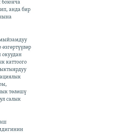
ы боюнча
ип, анда бир
анына
 мыйзамдуу
 өзгөртүүлөр
 окуудан
к каттоого
 ыктыярдуу
рациялык
ры,
лык төлөшү
ул салык
Баш
имдигинин