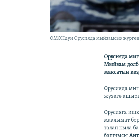
ОМОНдун Орусияда мыйзамсыз жүргөн
Орусияда миг
Мыйзам долб
максатын көз
Орусияда миг
жүзөгө ашыр
Орусияга ишк
маалымат бер
талап кыла б
башчысы
Ант