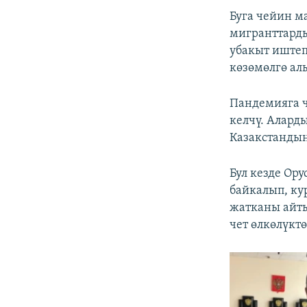
Буга чейин м
мигранттарды
убакыт иштеп
көзөмөлгө ал
Пандемияга ч
келчү. Алард
Казакстандын
Бул кезде Ор
байкалып, к
жатканы айты
чет өлкөлүктө