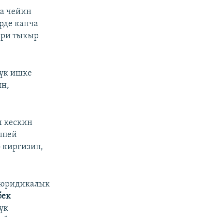
а чейин
рде канча
ери тыкыр
лүк ишке
ын,
ы кескин
шпей
 киргизип,
 юридикалык
бек
үк