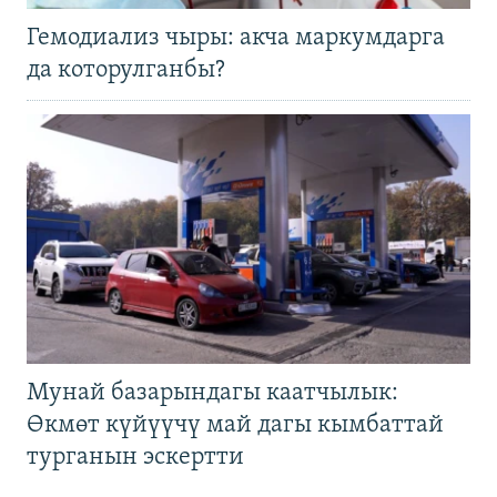
Гемодиализ чыры: акча маркумдарга
да которулганбы?
Мунай базарындагы каатчылык:
Өкмөт күйүүчү май дагы кымбаттай
турганын эскертти