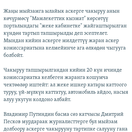
Жаңы мыйзамга ылайык аскерге чакыруу анын
көчүрмөсү "Мамлекеттик кызмат" көрсөтүү
порталындагы "жеке кабинетке" жайгаштырылган
күндөн тартып тапшырылды деп эсептелет.
Мындан кийин аскерге милдеттүү жаран аскер
комиссариатына келмейинче ага өлкөдөн чыгууга
болбойт.
Чакыруу тапшырылгандан кийин 20 күн ичинде
комиссариатка келбеген жаранга кошумча
чектөөлөр иштейт: ал жеке ишкер катары каттоого
туруу, үй-мүлкүн каттатуу, автомобиль айдоо, насыя
алуу укугун колдоно албайт.
Владимир Путиндин басма сөз катчысы Дмитрий
Песков мурдараак журналисттерге бул мыйзам
долбоору аскерге чакырууну тартипке салууну гана