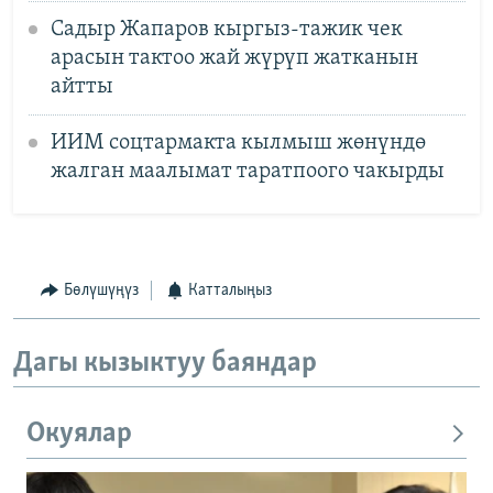
Садыр Жапаров кыргыз-тажик чек
арасын тактоо жай жүрүп жатканын
айтты
ИИМ соцтармакта кылмыш жөнүндө
жалган маалымат таратпоого чакырды
Бөлүшүңүз
Катталыңыз
Дагы кызыктуу баяндар
Окуялар