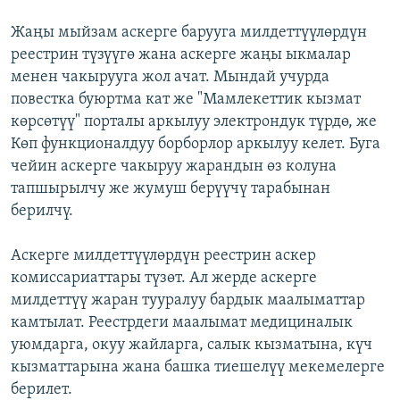
Жаңы мыйзам аскерге барууга милдеттүүлөрдүн
реестрин түзүүгө жана аскерге жаңы ыкмалар
менен чакырууга жол ачат. Мындай учурда
повестка буюртма кат же "Мамлекеттик кызмат
көрсөтүү" порталы аркылуу электрондук түрдө, же
Көп функционалдуу борборлор аркылуу келет. Буга
чейин аскерге чакыруу жарандын өз колуна
тапшырылчу же жумуш берүүчү тарабынан
берилчү.
Аскерге милдеттүүлөрдүн реестрин аскер
комиссариаттары түзөт. Ал жерде аскерге
милдеттүү жаран тууралуу бардык маалыматтар
камтылат. Реестрдеги маалымат медициналык
уюмдарга, окуу жайларга, салык кызматына, күч
кызматтарына жана башка тиешелүү мекемелерге
берилет.