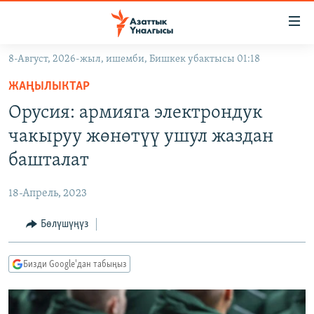
Линктер
Мазмунга
өтүңүз
8-Август, 2026-жыл, ишемби, Бишкек убактысы 01:18
Навигацияга
ЖАҢЫЛЫКТАР
өтүңүз
ЖАҢЫЛЫКТАР
КЫРГЫЗСТАН
Издөөгө
Орусия: армияга электрондук
салыңыз
ДҮЙНӨ
КЫРГЫЗСТАН
чакыруу жөнөтүү ушул жаздан
УКРАИНА
САЯСАТ
ДҮЙНӨ
башталат
АТАЙЫН ИЛИКТӨӨ
ЭКОНОМИКА
БОРБОР АЗИЯ
18-Апрель, 2023
ТВ ПРОГРАММАЛАР
МАДАНИЯТ
Бөлүшүңүз
ПОДКАСТ
БҮГҮН АЗАТТЫКТА
ӨЗГӨЧӨ ПИКИР
ЭКСПЕРТТЕР ТАЛДАЙТ
Бизди Google'дан табыңыз
БИЗ ЖАНА ДҮЙНӨ
Русский
ДАНИСТЕ