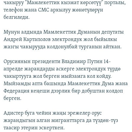
чакыруу "Мамлекеттик кызмат көрсөтүү" порталы,
телефон жана СМС аркылуу жөнөтүлөрүн
белгиледи.
Мунун алдында Мамлекеттик Думанын депутаты
Андрей Картаполов электрондук жол быйылкы
жазгы чакырууда колдонулбай турганын айткан.
Орусиянын президенти Владимир Путин 14-
апрелде жарандарды аскерге электрондук түрдө
чакыртууга жол берген мыйзамга кол койду.
Мыйзамды апта башында Мамлекеттик Дума жана
Федерация кеңеши дээрлик бир добуштан колдоп
берген.
Адистер буга чейин жаңы эрежелер орус
жарандыгын алган мигранттарга да түздөн-түз
таасир этерин эскерткен.