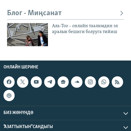
Блог - Миңсанат
Ала-Тоо – онлайн таалимдин эл
аралык бешиги болууга тийиш
ОНЛАЙН ШЕРИНЕ
БИЗ ЖӨНҮНДӨ
"АЗАТТЫКТЫН" САНДЫГЫ