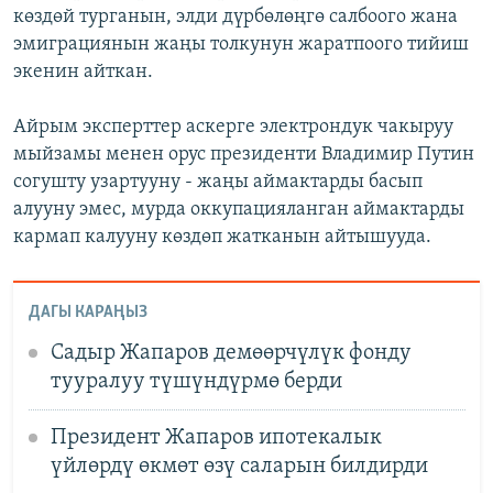
көздөй турганын, элди дүрбөлөңгө салбоого жана
эмиграциянын жаңы толкунун жаратпоого тийиш
экенин айткан.
Айрым эксперттер аскерге электрондук чакыруу
мыйзамы менен орус президенти Владимир Путин
согушту узартууну - жаңы аймактарды басып
алууну эмес, мурда оккупацияланган аймактарды
кармап калууну көздөп жатканын айтышууда.
ДАГЫ КАРАҢЫЗ
Садыр Жапаров демөөрчүлүк фонду
тууралуу түшүндүрмө берди
Президент Жапаров ипотекалык
үйлөрдү өкмөт өзү саларын билдирди