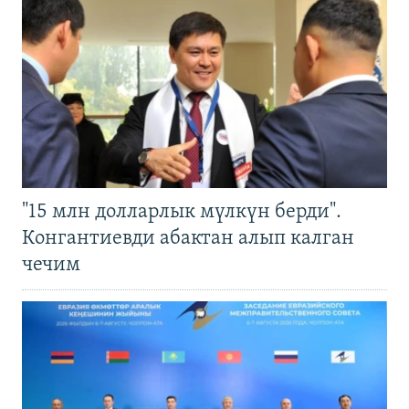
"15 млн долларлык мүлкүн берди".
Конгантиевди абактан алып калган
чечим