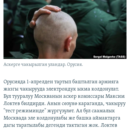
ОНЛАЙН ШЕРИНЕ
ЭЖЕ-СИҢДИЛЕР
АЗАТТЫК+
ЫҢГАЙСЫЗ СУРООЛОР
ЭЕ/АРнун бардык сайттары
Аскерге чакырылган уландар. Орусия.
Орусияда 1-апрелден тартып башталган армияга
жазгы чакырууда электрондук ыкма колдонулат.
Бул тууралуу Москванын аскер комиссары Максим
Локтев билдирди. Анын сөзүнө караганда, чакыруу
"тест режиминде" жүргүзүлөт. Ал бул саамалык
Москвада эле колдонулабы же башка аймактарга
дагы таратылабы дегенди тактаган жок. Локтев