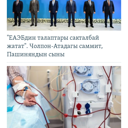
"ЕАЭБдин талаптары сакталбай
жатат". Чолпон-Атадагы саммит,
Пашиняндын сыны