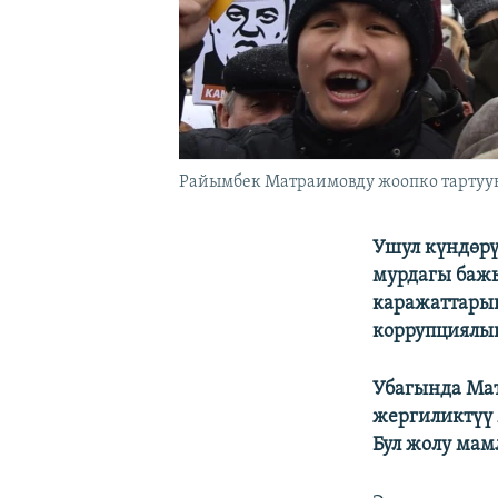
Райымбек Матраимовду жоопко тартууну
Ушул күндөр
мурдагы баж
каражаттары
коррупциялы
Убагында Ма
жергиликтүү 
Бул жолу мам