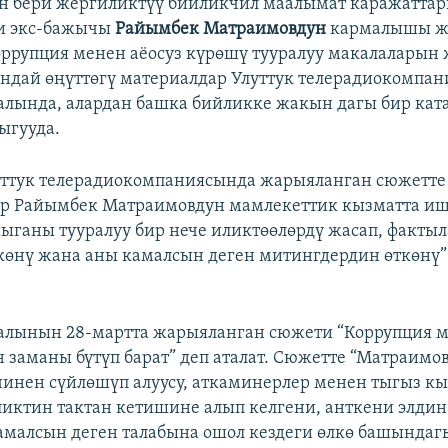
н бери жергиликтүү бийликчил маалымат каражатта
си экс-бажычы
Райымбек Матраимовдун
кармалышы ж
ррупция менен аёосуз күрөшү тууралуу макалаларын
дай өңүттөгү материалдар Улуттук телерадиокомпан
алында, алардан башка бийликке жакын дагы бир кат
ыгууда.
уттук телерадиокомпаниясында жарыяланган сюжетте
р Райымбек Матраимовдун мамлекеттик кызматта иш
йыганы тууралуу бир нече иликтөөлөрдү жасап, фактыл
көнү жана аны камалсын деген митингдердин өткөнү”
алынын 28-мартта жарыяланган сюжети “Коррупция 
заманы бүтүп барат” деп аталат. Сюжетте “Матраимо
инен сүйлөшүп алуусу, аткаминерлер менен тыгыз к
иктин тактан кетишине алып келгени, анткени элди
малсын деген талабына ошол кездеги өлкө башындаг