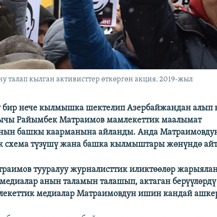
 талап кылган активисттер өткөргөн акция. 2019-жыл
ү бир нече кылмышка шектелип Азербайжандан алып 
ычы Райымбек Матраимов мамлекеттик маалымат
нын башкы каарманына айланды. Анда Матраимовду
к схема түзүшү жана башка кылмыштары жөнүндө айт
траимов тууралуу журналисттик иликтөөлөр жарыяла
медиалар анын таламын талашып, актаган берүүлөрдү
лекеттик медиалар Матраимовдун ишин кандай ашкер