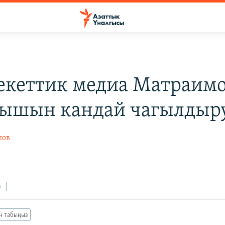
кеттик медиа Матраим
ышын кандай чагылдыр
шов
з
ан табыңыз