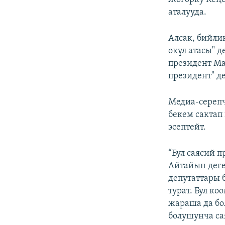
аталууда.
Алсак, бийли
өкүл атасы" 
президент Ма
президент" д
Медиа-сереп
бекем сактап
эсептейт.
“Бул саясий п
Айтайын деге
депутаттары 
турат. Бул к
жараша да бо
болушунча са