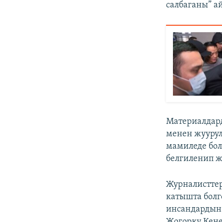
салбаганы” а
Материалдар
менен жуурул
мамиледе бол
белгиленип ж
Журналистте
катышта болг
инсандардын
Жогорку Кең