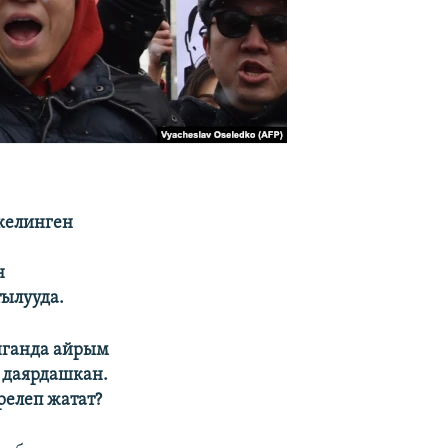
келинген
н
ылууда.
нганда айрым
 даярдашкан.
елеп жатат?