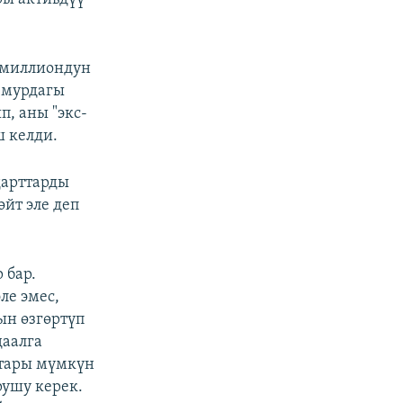
-миллиондун
 мурдагы
, аны "экс-
ш келди.
дарттарды
йт эле деп
 бар.
ле эмес,
ын өзгөртүп
даалга
ттары мүмкүн
рушу керек.