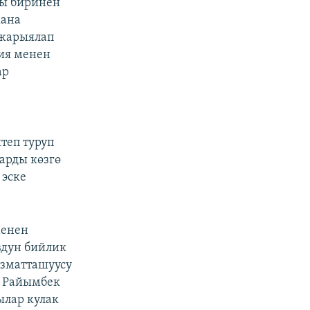
ры биринен
ана
 жарыялап
ия менен
ар
теп туруп
арды көзгө
 эске
менен
вдун бийлик
ызматташуусу
н Райымбек
ылар кулак