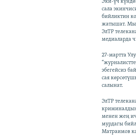
Эки-үч күндө
сала экинчи
бийликтин ко
жатышат. Мын
ЭлТР телекан
медиаларда ч
27-мартта Ул
“журналистте
эбегейсиз ба
сая көрсөтүш
салынат.
ЭлТР телекан
криминалдын 
менен жең ич
мурдагы бийл
Матраимов ка