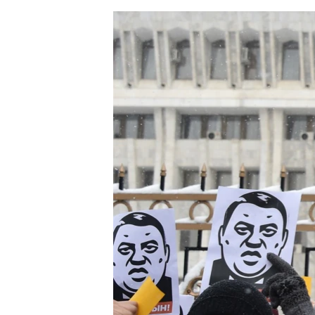
ЭЖЕ-СИҢДИЛЕР
АЗАТТЫК+
ЫҢГАЙСЫЗ СУРООЛОР