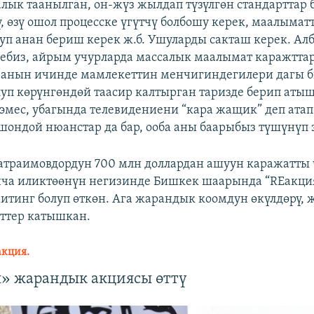
алык таанылган, он-жүз жылдап түзүлгөн стандарттар 
, өзү ошол процесске үгүтчү болбошу керек, маалымат
уп анан бериш керек ж.б. Ушуларды сакташ керек. Алб
ебиз, айрым учурларда массалык маалымат каражтта
, анын ичинде мамлекеттин менчигиндегилери дагы би
уп көрүнгөндөй таасир калтырган таризде берип атыш
 эмес, убагында телевидениени “кара жащик” деп ат
Ошондой нюанстар да бар, ооба аны баарыбыз түшүнүп э
атраимовдордун 700 млн доллардан ашуун каражатты
ча иликтөөнүн негизинде Бишкек шаарында “REакци
митинг болуп өткөн. Ага жарандык коомдун өкүлдөрү, 
ттер катышкан.
акция.
» жарандык акциясы өттү