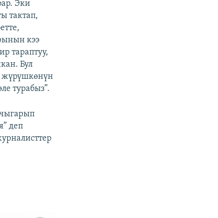
бар. Эки
ты тактап,
етте,
рынын кээ
р тараптуу,
кан. Бул
ап жүрүшкөнүн
ле турабыз”.
 чыгарып
я” деп
журналисттер