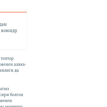
дан
п коюлду
топтор
 менен алака-
чилиги да
ыгыз
сири болгон
менен
ы активдүү