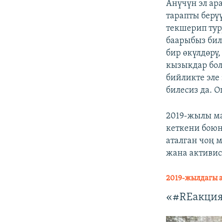
Анүчүн эл ар
тарапты берүү
текшерип тур
баарыбыз бил
бир өкүлдөрү
кызыкдар бол
бийликте эле
билесиз да. 
2019-жылы м
кеткени боюн
аталган чоң 
жана активис
2019-жылдагы 
«#REакция