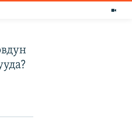
овдун
ууда?