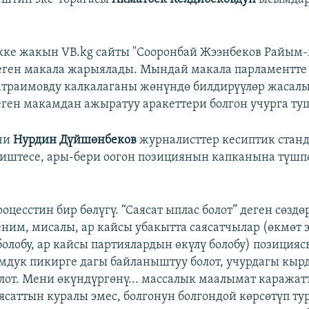
кке жакын VB.kg сайты "Сооронбай Жээнбеков Райым
деген макала жарыялады. Мындай макала парламентте
траимовду калкалаганы жөнүндө билдирүүлөр жасалып
еген макамдан ажыратуу аракеттери болгон учурга ту
чи
Нурдин Дүйшөнбеков
журналисттер кесиптик стан
 иштесе, ары-бери оогон позициянын капканына түшпө
роцесстин бир бөлүгү. “Саясат ыплас болот” деген сөздөр
ним, мисалы, ар кайсы убакытта саясатчылар (өкмөт э
болобу, ар кайсы партиялардын өкүлү болобу) позицияс
оомдук пикирге дагы байланыштуу болот, учурдагы кыр
лот. Мени өкүндүргөнү... массалык маалымат каража
ясаттын куралы эмес, болгонун болгондой көрсөтүп ту