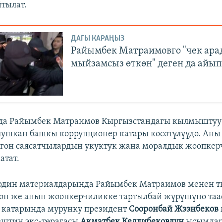
йтылат.
ДАГЫ КАРАҢЫЗ
Райымбек Матраимовго "чек ара
мыйзамсыз өткөн" деген да айы
да Райымбек Матраимов Кыргызстандагы кылмыштуу 
ушкан башкы коррупционер катары көсөтүлүүдө. Аны
гон саясатчылардын укуктук жана моралдык жоопкер
атат.
рдин материалдарында Райымбек Матраимов менен т
он же анын жоопкерчиликке тартылбай жүрүшүнө таа
 катарында мурунку президент
Сооронбай Жээнбеков
ештин экс-төрагасы
Акматбек Келдибековдун
ысымдар