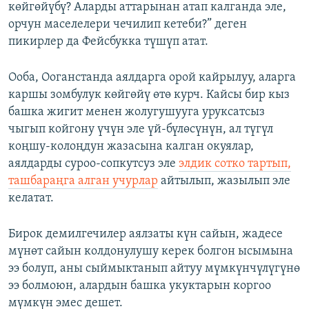
көйгөйүбү? Аларды аттарынан атап калганда эле,
орчун маселелери чечилип кетеби?” деген
пикирлер да Фейсбукка түшүп атат.
Ооба, Ооганстанда аялдарга орой кайрылуу, аларга
каршы зомбулук көйгөйү өтө курч. Кайсы бир кыз
башка жигит менен жолугушууга уруксатсыз
чыгып койгону үчүн эле үй-бүлөсүнүн, ал түгүл
коңшу-колоңдун жазасына калган окуялар,
аялдарды суроо-сопкутсуз эле
элдик сотко тартып,
ташбараңга алган учурлар
айтылып, жазылып эле
келатат.
Бирок демилгечилер аялзаты күн сайын, жадесе
мүнөт сайын колдонулушу керек болгон ысымына
ээ болуп, аны сыймыктанып айтуу мүмкүнчүлүгүнө
ээ болмоюн, алардын башка укуктарын коргоо
мүмкүн эмес дешет.