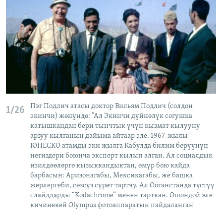
Пэг Подлич атасы доктор Вильям Подлич (солдон
1/26
экинчи) жөнүндө: ”Ал Экинчи дүйнөлүк согушка
катышкандан бери тынчтык үчүн кызмат кылууну
арзуу кылганын дайыма айтаар эле. 1967-жылы
ЮНЕСКО атамды эки жылга Кабулда билим берүүнүн
негиздери боюнча эксперт кылып алган. Ал социалдык
изилдөөлөргө кызыккандыктан, өмүр бою кайда
барбасын: Аризонагабы, Мексикагабы, же башка
жерлергеби, сөзсүз сүрөт тартчу. Ал Ооганстанда түстүү
слайддарды “Kodachrome” менен тарткан. Ошондой эле
кичинекей Olympus фотоаппаратын пайдаланган"