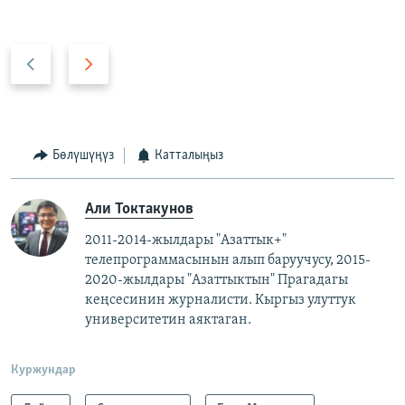
А
А
р
л
т
д
к
ы
а
г
Бөлүшүңүз
Катталыңыз
а
Али Токтакунов
2011-2014-жылдары "Азаттык+"
телепрограммасынын алып баруучусу, 2015-
2020-жылдары "Азаттыктын" Прагадагы
кеңсесинин журналисти. ​
Кыргыз улуттук
университетин аяктаган.
Куржундар