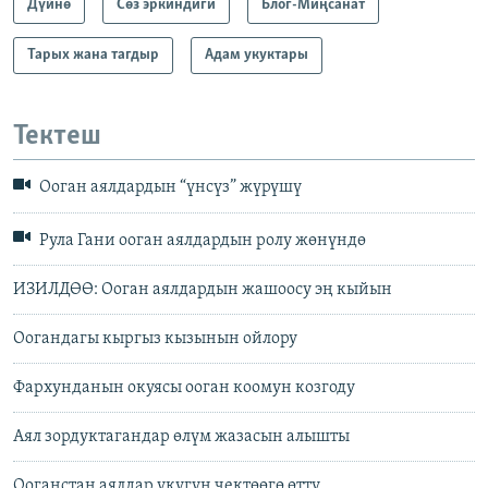
Дүйнө
Сөз эркиндиги
Блог-Миңсанат
Тарых жана тагдыр
Адам укуктары
Тектеш
Ооган аялдардын “үнсүз” жүрүшү
Рула Гани ооган аялдардын ролу жөнүндө
ИЗИЛДӨӨ: Ооган аялдардын жашоосу эң кыйын
Оогандагы кыргыз кызынын ойлору
Фархунданын окуясы ооган коомун козгоду
Аял зордуктагандар өлүм жазасын алышты
Ооганстан аялдар укугун чектөөгө өттү