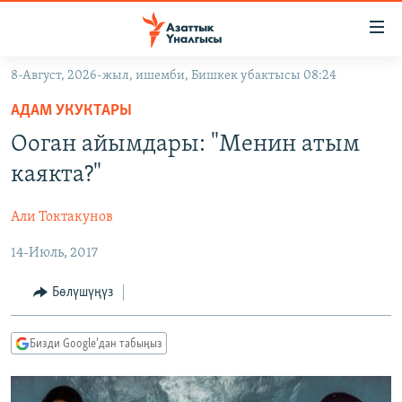
Линктер
Мазмунга
өтүңүз
8-Август, 2026-жыл, ишемби, Бишкек убактысы 08:24
Навигацияга
ЖАҢЫЛЫКТАР
өтүңүз
АДАМ УКУКТАРЫ
КЫРГЫЗСТАН
Издөөгө
Ооган айымдары: "Менин атым
салыңыз
ДҮЙНӨ
КЫРГЫЗСТАН
каякта?"
УКРАИНА
САЯСАТ
ДҮЙНӨ
Али Токтакунов
АТАЙЫН ИЛИКТӨӨ
ЭКОНОМИКА
БОРБОР АЗИЯ
14-Июль, 2017
ТВ ПРОГРАММАЛАР
МАДАНИЯТ
ПОДКАСТ
БҮГҮН АЗАТТЫКТА
Бөлүшүңүз
ӨЗГӨЧӨ ПИКИР
ЭКСПЕРТТЕР ТАЛДАЙТ
Бизди Google'дан табыңыз
БИЗ ЖАНА ДҮЙНӨ
Русский
ДАНИСТЕ