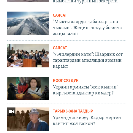
кымбаттай турганын эскертти
САЯСАТ
"Мыкты даярдыгы барлар гана
чыксын". Жеңиш чокусу боюнча
жаңы талап
САЯСАТ
"75чилердин каты": Шаардык сот
тараптардын апелляция арызын
карайт
КООПСУЗДУК
Украин армиясы "жок кылган"
кыргызстандыктар кимдер?
ТАРЫХ ЖАНА ТАГДЫР
Үркүндү эскерүү: Кадыр мерген
кантип жол тоскон?