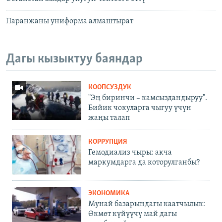
Паранжаны униформа алмаштырат
Дагы кызыктуу баяндар
КООПСУЗДУК
"Эң биринчи – камсыздандыруу".
Бийик чокуларга чыгуу үчүн
жаңы талап
КОРРУПЦИЯ
Гемодиализ чыры: акча
маркумдарга да которулганбы?
ЭКОНОМИКА
Мунай базарындагы каатчылык:
Өкмөт күйүүчү май дагы