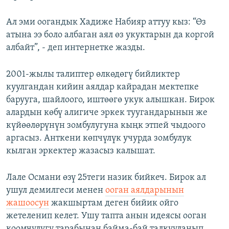
Ал эми оогандык Хадиже Набияр аттуу кыз: “Өз
атына ээ боло албаган аял өз укуктарын да коргой
албайт”, - деп интернетке жазды.
2001-жылы талиптер өлкөдөгү бийликтер
куулгандан кийин аялдар кайрадан мектепке
барууга, шайлоого, иштөөгө укук алышкан. Бирок
алардын көбү алигиче эркек туугандарынын же
күйөөлөрүнүн зомбулугуна кыңк этпей чыдоого
аргасыз. Анткени көпчүлүк учурда зомбулук
кылган эркектер жазасыз калышат.
Лале Османи өзү 25теги назик бийкеч. Бирок ал
ушул демилгеси менен
ооган аялдарынын
жашоосун
жакшыртам деген бийик ойго
жетеленип келет. Ушу тапта анын идеясы ооган
коомчулугу тарабынан байма-бай талкууланып,