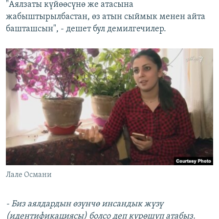
"Аялзаты күйөөсүнө же атасына
жабыштырылбастан, өз атын сыймык менен айта
башташсын", - дешет бул демилгечилер.
Лале Османи
- Биз аялдардын өзүнчө инсандык жүзү
(идентификациясы) болсо деп күрөшүп атабыз.