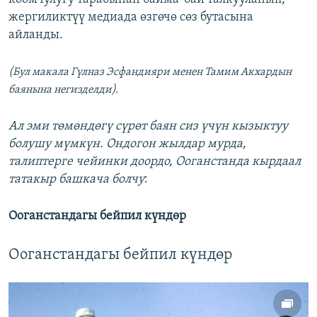
жергиликтүү медиада өзгөчө сөз бутасына
айланды.
(Бул макала Гүлназ Эсфандияри менен Тамим Акхардын
баянына негизделди).
Ал эми төмөндөгү сүрөт баян сиз үчүн кызыктуу
болушу мүмкүн. Ондогон жылдар мурда,
талиптерге чейинки доордо, Ооганстанда кырдаал
татакыр башкача болчу
:
Ооганстандагы бейпил күндөр
Ооганстандагы бейпил күндөр