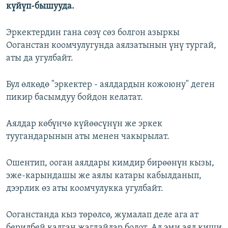
күйүп-бышууда.
Эркектердин гана сөзү сөз болгон азыркы
Ооганстан коомчулугунда аялзатынын үнү тургай,
аты да угулбайт.
Бул өлкөдө "эркектер - аялдардын кожоюну" деген
пикир басымдуу бойдон келатат.
Аялдар көбүнчө күйөөсүнүн же эркек
туугандарынын аты менен чакырылат.
Ошентип, ооган аялдары кимдир бирөөнүн кызы,
эже-карындашы же аялы катары кабылданып,
дээрлик өз аты коомчулукка угулбайт.
Ооганстанда кыз төрөлсө, жумалап деле ага ат
берилбей калган жагдайлар болот. Ал эми аял киши