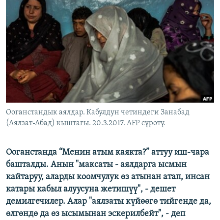
ОНЛАЙН ШЕРИНЕ
ЭЖЕ-СИҢДИЛЕР
АЗАТТЫК+
ЫҢГАЙСЫЗ СУРООЛОР
ЭЕ/АРнун бардык сайттары
Ооганстандык аялдар. Кабулдун четиндеги Занабад
(Аялзат-Абад) кыштагы. 20.3.2017. AFP сүрөтү.
Ооганстанда “Менин атым каякта?” аттуу иш-чара
башталды. Анын "максаты - аялдарга ысмын
кайтаруу, аларды коомчулук өз атынан атап, инсан
катары кабыл алуусуна жетишүү", - дешет
демилгечилер. Алар "аялзаты күйөөгө тийгенде да,
өлгөндө да өз ысымынан эскерилбейт", - деп