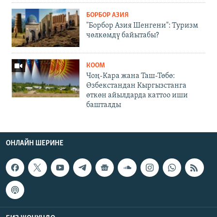
БОРБОР АЗИЯ
"Борбор Азия Шенгени": Туризм
чөлкөмдү байытабы?
КООМ
Чоң-Кара жана Таш-Төбө:
Өзбекстандан Кыргызстанга
өткөн айылдарда каттоо иши
башталды
ОНЛАЙН ШЕРИНЕ