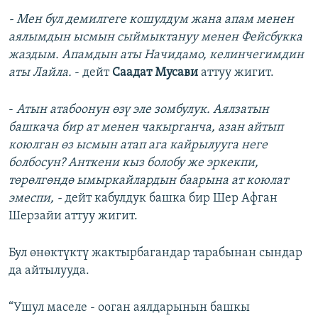
- Мен бул демилгеге кошулдум жана апам менен
аялымдын ысмын сыймыктануу менен Фейсбукка
жаздым. Апамдын аты Начидамо, келинчегимдин
аты Лайла.
- дейт
Саадат Мусави
аттуу жигит.
-
Атын атабоонун өзү эле зомбулук. Аялзатын
башкача бир ат менен чакырганча, азан айтып
коюлган өз ысмын атап ага кайрылууга неге
болбосун? Анткени кыз болобу же эркекпи,
төрөлгөндө ымыркайлардын баарына ат коюлат
эмеспи, -
дейт кабулдук башка бир Шер Афган
Шерзайи аттуу жигит.
Бул өнөктүктү жактырбагандар тарабынан сындар
да айтылууда.
“Ушул маселе - ооган аялдарынын башкы