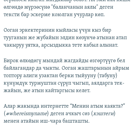
өлгөндө мүрзөсүнө "баланчанын аялы" деген
тексти бар эскерме коюлган учурлар көп.
Ооган эркектеринин кыйласы үчүн кыз бир
тууганын же жубайын элдин көзүнчө атынан атап
чакыруу уятка, арсыздыкка тете кабыл алынат.
Бирок өлкөдөгү мындай жагдайды өзгөртүүгө бел
байлагандар да чыкты. Ооган жаштарынын айрым
топтору алиги узактан берки тыйууну (табуну)
күнүмдүк турмуштан сүрүп чыгып, аялдарга тек-
жайын, же атын кайтаргысы келет.
Алар жакында интернетте “Менин атым каякта?”
(
#whereismyname
) деген ачкыч сөз (
хэштеги
)
менен атайын иш-чара башташты.