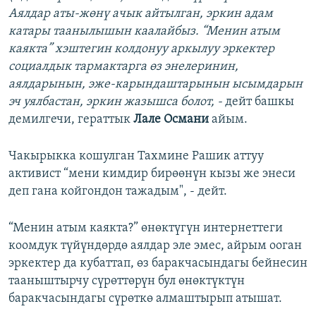
Аялдар аты-жөнү ачык айтылган, эркин адам
катары таанылышын каалайбыз. “Менин атым
каякта” хэштегин колдонуу аркылуу эркектер
социалдык тармактарга өз энелеринин,
аялдарынын, эже-карындаштарынын ысымдарын
эч уялбастан, эркин жазышса болот, -
дейт башкы
демилгечи, гераттык
Лале Османи
айым.
Чакырыкка кошулган Тахмине Рашик аттуу
активист “мени кимдир бирөөнүн кызы же энеси
деп гана койгондон тажадым", - дейт.
“Менин атым каякта?” өнөктүгүн интернеттеги
коомдук түйүндөрдө аялдар эле эмес, айрым ооган
эркектер да кубаттап, өз баракчасындагы бейнесин
тааныштырчу сүрөттөрүн бул өнөктүктүн
баракчасындагы сүрөткө алмаштырып атышат.