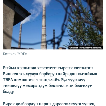
ОНЛАЙН ШЕРИНЕ
ЭЖЕ-СИҢДИЛЕР
АЗАТТЫК+
ЫҢГАЙСЫЗ СУРООЛОР
ЭЕ/АРнун бардык сайттары
Бишкек ЖЭБи.
Быйыл кышында кезектеги кырсык катталган
Бишкек жылуулук борборун кайрадан кытайлык
ТВЕА компаниясы жаңылайт. Бул тууралуу
тиешелүү меморандум бекитилгени белгилүү
болду.
Бирок долбоордун наркы дароо талкууга түшүп,