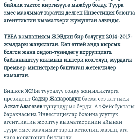
бийлик тактоо киргизүүгө мажбур болду. Туура
эмес маалымат таратты делген Инвестиция боюнча
агенттиктин кызматкери жумуштан алынды.
TBEA компаниясы ЖЭБдин бир бөлүгүн 2014-2017-
жылдары жаңылаган. Көп өтпөй анда кырсык
болгон жана оңдоп-түзөөдөгү коррупцияга
байланыштуу кылмыш иштери козголуп, мурдагы
премьер-министрлер баштаган жетекчилер
камалган.
Бишкек ЖЭБи тууралуу соңку жаңылыктарга
президент
Садыр Жапаровдун
басма сөз катчысы
Аскат Алагөзөв
түшүндүрмө берди. Ал Фейсбуктагы
баракчасына Инвестициялар боюнча улуттук
агенттиктин жооптуу кызматкеринин айынан
туура эмес маалымат тарап кеткенин жазып, ага
чара көрүлгөнүн билдирди.