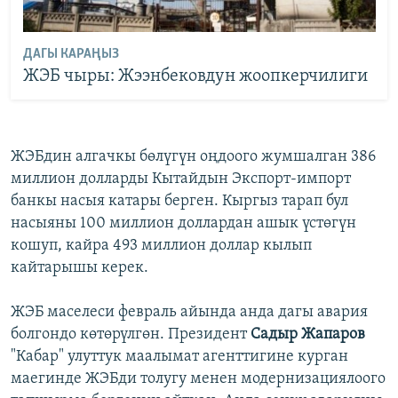
ДАГЫ КАРАҢЫЗ
ЖЭБ чыры: Жээнбековдун жоопкерчилиги
ЖЭБдин алгачкы бөлүгүн оңдоого жумшалган 386
миллион долларды Кытайдын Экспорт-импорт
банкы насыя катары берген. Кыргыз тарап бул
насыяны 100 миллион доллардан ашык үстөгүн
кошуп, кайра 493 миллион доллар кылып
кайтарышы керек.
ЖЭБ маселеси февраль айында анда дагы авария
болгондо көтөрүлгөн. Президент
Садыр Жапаров
"Кабар" улуттук маалымат агенттигине курган
маегинде ЖЭБди толугу менен модернизациялоого