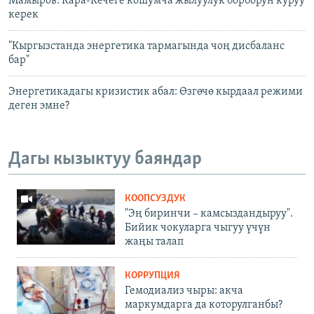
Мамыров: Кара-Кечеге кошумча жылуулук борборун куруу
керек
"Кыргызстанда энергетика тармагында чоң дисбаланс
бар"
Энергетикадагы кризистик абал: Өзгөчө кырдаал режими
деген эмне?
Дагы кызыктуу баяндар
КООПСУЗДУК
"Эң биринчи – камсыздандыруу".
Бийик чокуларга чыгуу үчүн
жаңы талап
КОРРУПЦИЯ
Гемодиализ чыры: акча
маркумдарга да которулганбы?