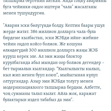
тапшырма бергенин айткан. Анда соңку аварияны
буга чейинки оңдоо иштери "чала" жасалганы
менен түшүндүргөн.
"Авария эски бөлүгүндө болду. Кептин баары ушул
жерде жатат. 386 миллион долларга чала-була
бирдеме кылбастан, эски ЖЭБди ийне-жибине
чейин оңдоп койсо болмок. Же кошуна
өлкөдөгүдөй 300 миллион долларга жаңы ЖЭБ
куруш керек эле. Ал эми жаңы блоктор
курулбаганда абал мындан оор болмок дегендер –
бет тырмалык кылгандар. “Кылгылыкты кылып,
кыл жип менен бууп коюп”, мыйыгынан күлүп
олтургандар. Азыр эми ЖЭБди толугу менен
модернизациялоого тапшырма бердим. Албетте,
чоң сумманы талап кылат. Айла жок, каражат
булактарын издеп табабыз да эми".