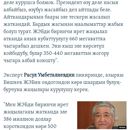
деле курушса болмок. Президент өзү деле насыя
албайбыз, өзүбүз жасайбыз деп айтпады беле.
Айткандарынын баары эле тескери жасалып
жаткандай. Бардык жагынан маалыматтар жабык
болуп турат. ЖЭБди биринчи ирет жаңылап
атканда анын кубаттуулугу 660 мегаваттка
чыгарабыз дешкен. Эки кыш эле көрсөтүп
койбодубу, булар 350-440 мегаваттан жогору
чыгара албай коюшту".
Эксперт
Расул Умбеталиевдин
пикиринде, азыркы
Бишкек ЖЭБин оңдогондон көрө шаардын булуң-
бурчуна жаңылары курулушу керек.
"Мен ЖЭБди биринчи ирет
жаңылаганы жатканда эле
386 миллион доллар
короткондон көрө 500