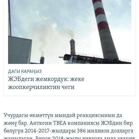
ДАГЫ КАРАҢЫЗ
ЖЭБдеги жемкордук: жеке
жоопкерчиликтин чеги
Учурдагы өкмөттүн мындай реакциясынын да
жөнү бар. Анткени ТВЕА компаниясы ЖЭБдин бир
бөлүгүн 2014-2017-жылдары 386 миллион долларга
жаңылаган. Бирок 2018-жылы январда анда авария