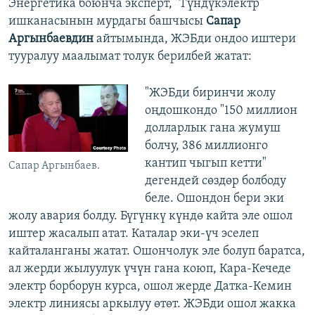
Энергетика боюнча эксперт, "Түндүкэлектр"
ишканасынын мурдагы башчысы
Сапар
Аргынбаевдин
айтымында, ЖЭБди ондоо иштери
тууралуу маалымат толук берилбей жатат:
"ЖЭБди биринчи жолу
оңдошкондо "150 миллион
долларлык гана жумуш
болчу, 386 миллионго
кантип чыгып кетти"
Сапар Аргынбаев.
дегендей сөздөр болбоду
беле. Ошондон бери эки
жолу авария болду. Бүгүнкү күндө кайта эле ошол
иштер жасалып атат. Каталар эки-үч эселеп
кайталанганы жатат. Ошончолук эле болуп баратса,
ал жерди жылуулук үчүн гана коюп, Кара-Кечеде
электр борборун курса, ошол жерде Датка-Кемин
электр линиясы аркылуу өтөт. ЖЭБди ошол жакка