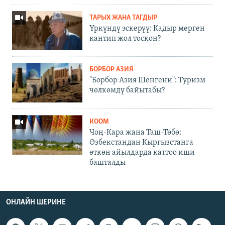
ТАРЫХ ЖАНА ТАГДЫР
Үркүндү эскерүү: Кадыр мерген
кантип жол тоскон?
БОРБОР АЗИЯ
"Борбор Азия Шенгени": Туризм
чөлкөмдү байытабы?
КООМ
Чоң-Кара жана Таш-Төбө:
Өзбекстандан Кыргызстанга
өткөн айылдарда каттоо иши
башталды
ОНЛАЙН ШЕРИНЕ