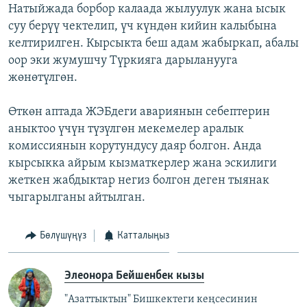
Натыйжада борбор калаада жылуулук жана ысык
суу берүү чектелип, үч күндөн кийин калыбына
келтирилген. Кырсыкта беш адам жабыркап, абалы
оор эки жумушчу Түркияга дарыланууга
жөнөтүлгөн.
Өткөн аптада ЖЭБдеги авариянын себептерин
аныктоо үчүн түзүлгөн мекемелер аралык
комиссиянын корутундусу даяр болгон. Анда
кырсыкка айрым кызматкерлер жана эскилиги
жеткен жабдыктар негиз болгон деген тыянак
чыгарылганы айтылган.
Бөлүшүңүз
Катталыңыз
Элеонора Бейшенбек кызы
"Азаттыктын" Бишкектеги кеңсесинин