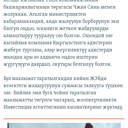
ЖЭБде кытайлык ТВЕА компаниясынын
башкармалыгынын төрагасы Чжан Синь менен
жолуккан. Аталган министрликтен
кабарлашкандай, анда жылуулук борборунун эки
блогун оңдоо, эскилиги жеткен жабдууларды
алмаштыруу тууралуу сөз болгон. Ошондой эле
кытайлык компания Кыргызстанга адистерин
жибере турганы, алар жергиликтүү адистерди
мындан ары өз алдынча оңдоо иштерин
жүргүзүүгө даярдап, окутары белгилүү болгон.
Бул маалымат таратылгандан кийин ЖЭБди
кезектеги жаңыртуунун суммасы талкууга түшкөн
эле. Бийлик эми буга чейин таратылган
маалыматты төгүнгө чыгарып, жоопкерчиликти
Инвестиция агенттигинин кызматкерине жүктөдү.