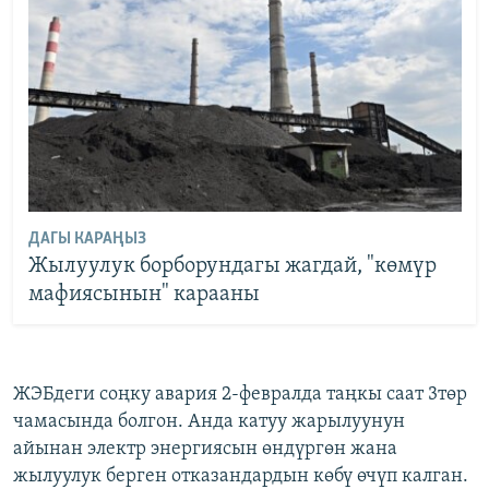
ДАГЫ КАРАҢЫЗ
Жылуулук борборундагы жагдай, "көмүр
мафиясынын" карааны
ЖЭБдеги соңку авария 2-февралда таңкы саат 3төр
чамасында болгон. Анда катуу жарылуунун
айынан электр энергиясын өндүргөн жана
жылуулук берген отказандардын көбү өчүп калган.