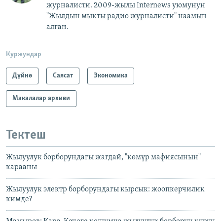
журналисти. 2009-жылы Internews уюмунун
"Жылдын мыкты радио журналисти" наамын
алган.
Куржундар
Дүйнө
Саясат
Экономика
Макалалар архиви
Тектеш
Жылуулук борборундагы жагдай, "көмүр мафиясынын"
карааны
Жылуулук электр борборундагы кырсык: жоопкерчилик
кимде?