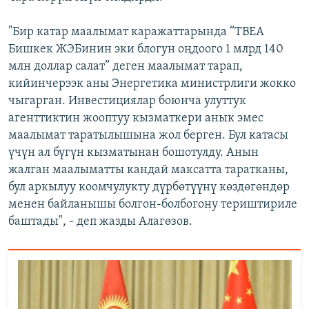
"Бир катар маалымат каражаттарында “ТВЕА
Бишкек ЖЭБинин эки блогун оңдоого 1 млрд 140
млн доллар салат” деген маалымат тарап,
кийинчерээк аны Энергетика министрлиги жокко
чыгарган. Инвестициялар боюнча улуттук
агенттиктин жооптуу кызматкери анык эмес
маалымат таратылышына жол берген. Бул катасы
үчүн ал бүгүн кызматынан бошотулду. Анын
жалган маалыматты кандай максатта таратканы,
бул аркылуу коомчулукту дүрбөтүүнү көздөгөндөр
менен байланышы болгон-болбогону териштириле
баштады", - деп жазды Алагөзов.