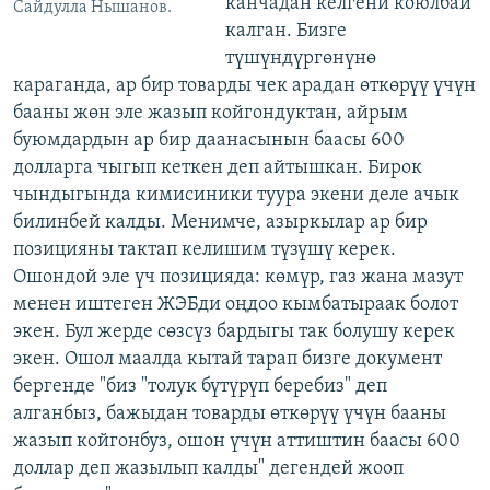
канчадан келгени коюлбай
Сайдулла Нышанов.
калган. Бизге
түшүндүргөнүнө
караганда, ар бир товарды чек арадан өткөрүү үчүн
бааны жөн эле жазып койгондуктан, айрым
буюмдардын ар бир даанасынын баасы 600
долларга чыгып кеткен деп айтышкан. Бирок
чындыгында кимисиники туура экени деле ачык
билинбей калды. Менимче, азыркылар ар бир
позицияны тактап келишим түзүшү керек.
Ошондой эле үч позицияда: көмүр, газ жана мазут
менен иштеген ЖЭБди оңдоо кымбатыраак болот
экен. Бул жерде сөзсүз бардыгы так болушу керек
экен. Ошол маалда кытай тарап бизге документ
бергенде "биз "толук бүтүрүп беребиз" деп
алганбыз, бажыдан товарды өткөрүү үчүн бааны
жазып койгонбуз, ошон үчүн аттиштин баасы 600
доллар деп жазылып калды" дегендей жооп