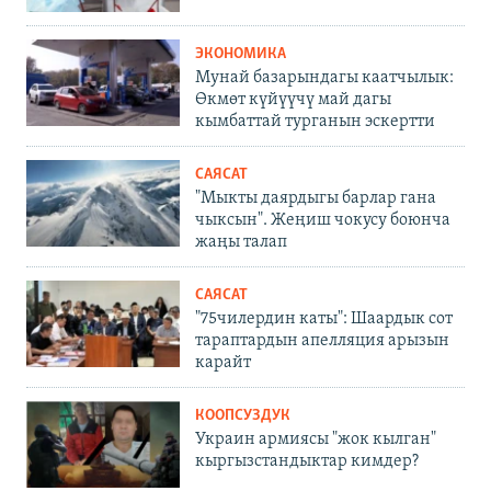
ЭКОНОМИКА
Мунай базарындагы каатчылык:
Өкмөт күйүүчү май дагы
кымбаттай турганын эскертти
САЯСАТ
"Мыкты даярдыгы барлар гана
чыксын". Жеңиш чокусу боюнча
жаңы талап
САЯСАТ
"75чилердин каты": Шаардык сот
тараптардын апелляция арызын
карайт
КООПСУЗДУК
Украин армиясы "жок кылган"
кыргызстандыктар кимдер?