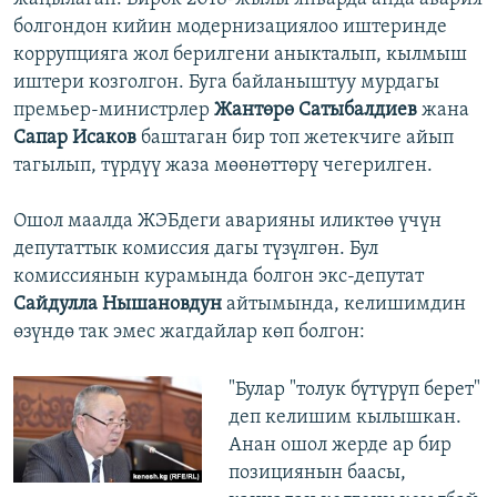
болгондон кийин модернизациялоо иштеринде
коррупцияга жол берилгени аныкталып, кылмыш
иштери козголгон. Буга байланыштуу мурдагы
премьер-министрлер
Жантөрө Сатыбалдиев
жана
Сапар Исаков
баштаган бир топ жетекчиге айып
тагылып, түрдүү жаза мөөнөттөрү чегерилген.
Ошол маалда ЖЭБдеги аварияны иликтөө үчүн
депутаттык комиссия дагы түзүлгөн. Бул
комиссиянын курамында болгон экс-депутат
Сайдулла Нышановдун
айтымында, келишимдин
өзүндө так эмес жагдайлар көп болгон:
"Булар "толук бүтүрүп берет"
деп келишим кылышкан.
Анан ошол жерде ар бир
позициянын баасы,