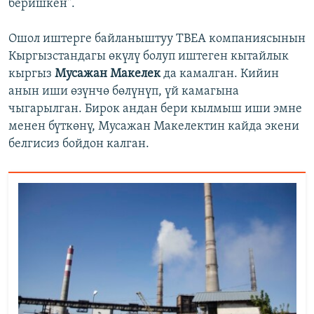
беришкен".
Ошол иштерге байланыштуу TBEA компаниясынын
Кыргызстандагы өкүлү болуп иштеген кытайлык
кыргыз
Мусажан Макелек
да камалган. Кийин
анын иши өзүнчө бөлүнүп, үй камагына
чыгарылган. Бирок андан бери кылмыш иши эмне
менен бүткөнү, Мусажан Макелектин кайда экени
белгисиз бойдон калган.