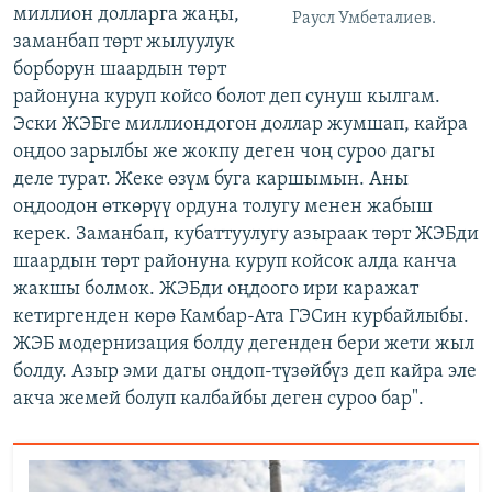
миллион долларга жаңы,
Раусл Умбеталиев.
заманбап төрт жылуулук
борборун шаардын төрт
районуна куруп койсо болот деп сунуш кылгам.
Эски ЖЭБге миллиондогон доллар жумшап, кайра
оңдоо зарылбы же жокпу деген чоң суроо дагы
деле турат. Жеке өзүм буга каршымын. Аны
оңдоодон өткөрүү ордуна толугу менен жабыш
керек. Заманбап, кубаттуулугу азыраак төрт ЖЭБди
шаардын төрт районуна куруп койсок алда канча
жакшы болмок. ЖЭБди оңдоого ири каражат
кетиргенден көрө Камбар-Ата ГЭСин курбайлыбы.
ЖЭБ модернизация болду дегенден бери жети жыл
болду. Азыр эми дагы оңдоп-түзөйбүз деп кайра эле
акча жемей болуп калбайбы деген суроо бар".