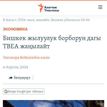
Линктер
Мазмунга
өтүңүз
8-Август, 2026-жыл, ишемби, Бишкек убактысы 00:44
Навигацияга
ЖАҢЫЛЫКТАР
өтүңүз
ЭКОНОМИКА
КЫРГЫЗСТАН
Издөөгө
Бишкек жылуулук борборун дагы
салыңыз
ДҮЙНӨ
КЫРГЫЗСТАН
ТВЕА жаңылайт
УКРАИНА
САЯСАТ
ДҮЙНӨ
Элеонора Бейшенбек кызы
АТАЙЫН ИЛИКТӨӨ
ЭКОНОМИКА
БОРБОР АЗИЯ
4-Апрель, 2024
ТВ ПРОГРАММАЛАР
МАДАНИЯТ
ПОДКАСТ
БҮГҮН АЗАТТЫКТА
Бөлүшүңүз
ӨЗГӨЧӨ ПИКИР
ЭКСПЕРТТЕР ТАЛДАЙТ
Бизди Google'дан табыңыз
БИЗ ЖАНА ДҮЙНӨ
Русский
ДАНИСТЕ