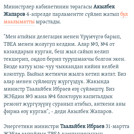
Министрлер кабинетинин төрагасы
Акылбек
Жапаров
4-апрелде парламентте сүйлөп жатып
бул
маалыматты
ырастады.
"Мен атайын делегация менен Үрүмчүгө барып,
ТВЕА менен жолугуп келдим. Алар №3, №4 от
казандарын курган, беш жыл сайын келип
текшерип, оңдоп берип турушмакчы болгон экен.
Бизде катуу ызы-чуу чыккандан кийин келбей
коюптур. Быйыл жетинчи жылга кетип жатат. Биз
алар менен сүйлөшүү жүргүздүк. Жакында
министр Таалайбек Ибраев өзү сүйлөштү. Биз
ЖЭБдин №3 жана №4 блокторун капиталдык
ремонт жүргүзүүнү суранып атабыз, анткени аны
фирма өзү курган", - деди Акылбек Жапаров.
Энергетики министри
Таалайбек Ибраев
31-мартта