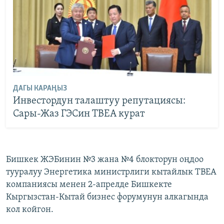
ДАГЫ КАРАҢЫЗ
Инвестордун талаштуу репутациясы:
Сары-Жаз ГЭСин TBEA курат
Бишкек ЖЭБинин №3 жана №4 блокторун оңдоо
тууралуу Энергетика министрлиги кытайлык ТВЕА
компаниясы менен 2-апрелде Бишкекте
Кыргызстан-Кытай бизнес форумунун алкагында
кол койгон.