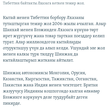
Тибеттин байтакты Лхазага кеткен темир жол.
Кытай менен Тибеттин борбору Лхазаны
туташтырган темир жол 2006-жылы ачылган. Азыр
Шанхай менен Бээжинден Лхазага күнүнө төрт
ирет жүргүнчү жана товар тарткан поезддер келип
турат. Алар миллиондогон кытайларды
отурукташуу үчүн да алып келди. Ушундай эле жол
менен калкы түрк тилдүү Шинжаң да
кытайлаштырып жатканы айтылат.
Шинжаң автономиясы Монголия, Орусия,
Казакстан, Кыргызстан, Тажикстан, Ооганстан,
Пакистан жана Индия менен чектешет. Британ
жазуучусу Индияны кошпогондо калган өлкөлөр
Бээжинге коркунуч деле туудурбайт деген
пикирде.