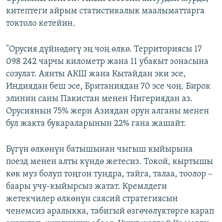
китептеги айрым статистикалык маалыматтарга
токтоло кетейин.
"Орусия дүйнөдөгү эң чоң өлкө. Территориясы 17
098 242 чарчы километр жана 11 убакыт зонасына
созулат. Аянты АКШ жана Кытайдан эки эсе,
Индиядан беш эсе, Британиядан 70 эсе чоң. Бирок
элинин саны Пакистан менен Нигериядан аз.
Орусиянын 75% жери Азиядан орун алганы менен
бул жакта букараларынын 22% гана жашайт.
Бүгүн өлкөнүн батышынан чыгыш кыйырына
поезд менен алты күндө жетесиз. Токой, кыртышы
көк муз болуп тоңгон тундра, тайга, талаа, тоолор –
баары учу-кыйырсыз жатат. Кремлдеги
жетекчилер өлкөнүн саясий стратегиясын
ченемсиз аралыкка, табигый өзгөчөлүктөргө карап