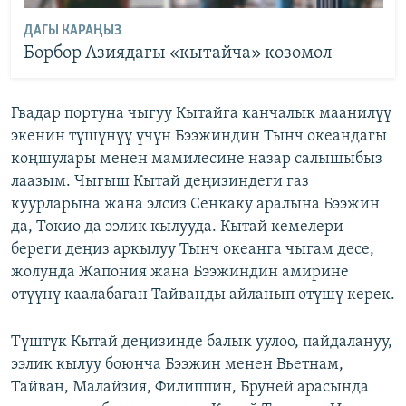
ДАГЫ КАРАҢЫЗ
Борбор Азиядагы «кытайча» көзөмөл
Гвадар портуна чыгуу Кытайга канчалык маанилүү
экенин түшүнүү үчүн Бээжиндин Тынч океандагы
коңшулары менен мамилесине назар салышыбыз
лаазым. Чыгыш Кытай деңизиндеги газ
куурларына жана элсиз Сенкаку аралына Бээжин
да, Токио да ээлик кылууда. Кытай кемелери
береги деңиз аркылуу Тынч океанга чыгам десе,
жолунда Жапония жана Бээжиндин амирине
өтүүнү каалабаган Тайванды айланып өтүшү керек.
Түштүк Кытай деңизинде балык уулоо, пайдалануу,
ээлик кылуу боюнча Бээжин менен Вьетнам,
Тайван, Малайзия, Филиппин, Бруней арасында