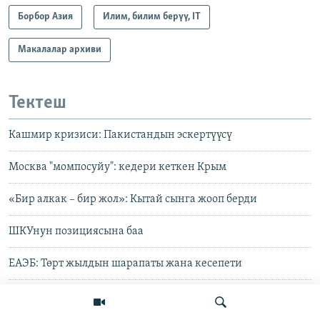
Борбор Азия
Илим, билим берүү, IT
Макалалар архиви
Тектеш
Кашмир кризиси: Пакистандын эскертүүсү
Москва "момпосуйу": кедери кеткен Крым
«Бир алкак – бир жол»: Кытай сынга жооп берди
ШКУнун позициясына баа
ЕАЭБ: Төрт жылдын шарапаты жана кесепети
Борбор Азиядагы «кытайча» көзөмөл