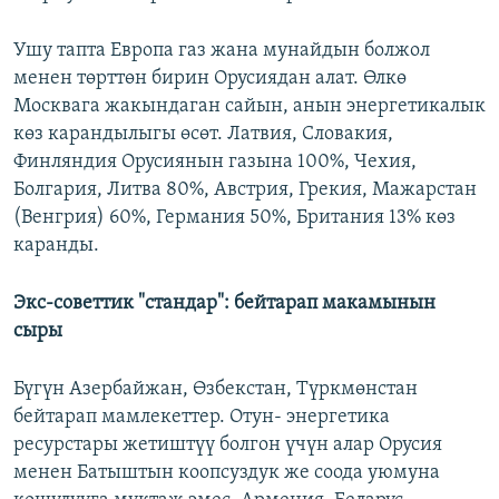
Ушу тапта Европа газ жана мунайдын болжол
менен төрттөн бирин Орусиядан алат. Өлкө
Москвага жакындаган сайын, анын энергетикалык
көз карандылыгы өсөт. Латвия, Словакия,
Финляндия Орусиянын газына 100%, Чехия,
Болгария, Литва 80%, Австрия, Грекия, Мажарстан
(Венгрия) 60%, Германия 50%, Британия 13% көз
каранды.
Экс-советтик "стандар": бейтарап макамынын
сыры
Бүгүн Азербайжан, Өзбекстан, Түркмөнстан
бейтарап мамлекеттер. Отун- энергетика
ресурстары жетиштүү болгон үчүн алар Орусия
менен Батыштын коопсуздук же соода уюмуна