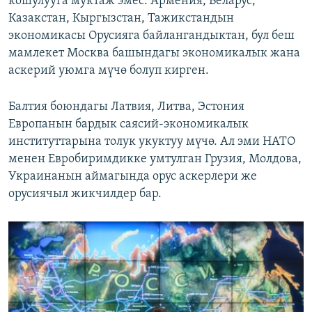
кошулууга муктаж эмес. Армения, Беларус,
Казакстан, Кыргызстан, Тажикстандын
экономикасы Орусияга байлангандыктан, бул беш
мамлекет Москва башындагы экономикалык жана
аскерий уюмга мүчө болуп кирген.
Балтия боюндагы Латвия, Литва, Эстония
Европанын бардык саясий-экономикалык
институттарына толук укуктуу мүчө. Ал эми НАТО
менен Евробиримдикке умтулган Грузия, Молдова,
Украинанын аймагында орус аскерлери же
орусиячыл жикчилдер бар.