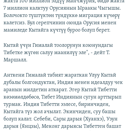
жакта 100 миллион элдүү Манчжурия, өйдө жакта
7 миллион калктуу Орусиянын Ыраакы Чыгышы.
Болочокто түштүктөн түндүккө миграция күчөрү
калетсиз. Бул серепчинин оюнда Орусия менен
мамиледе Кытайга күчтүү буроо болуп берет.
Кытай үчүн Гималай тоолорунун коюнундагы
Тибетке жүгөн салуу маанилүү эле", - дейт Т.
Маршалл.
Анткени Гималай табият жараткан Улуу Кытай
дубалы болгондуктан, Индия менен идеалдуу чек
аранын милдетин аткарат. Эгер Кытай Тибетти
көзөмөлдөбөсө, Тибет Индиянын сугун арттырып
турмак. Индия Тибетти ээлесе, биринчиден,
Кытайга түз жол ачылат. Экинчиден, суу башы
болуп калат. Себеби, Сары дарыя (Хуанхэ), Узун
дарыя (Янцзы), Меконг дарыясы Тибеттен башат