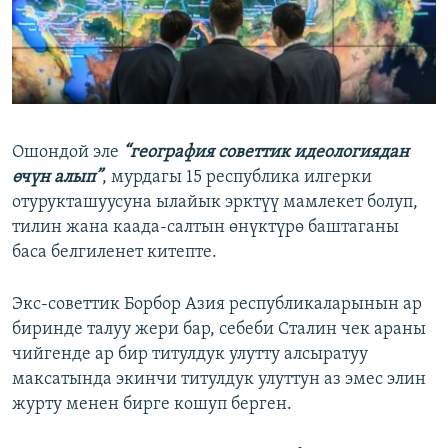
Ошондой эле
“география советтик идеологиядан
өчүн алып”
, мурдагы 15 республика илгерки
отурукташуусуна ылайык эрктүү мамлекет болуп,
тилин жана каада-салтын өнүктүрө баштаганы
баса белгиленет китепте.
Экс-советтик Борбор Азия республикаларынын ар
биринде талуу жери бар, себеби Сталин чек араны
чийгенде ар бир титулдук улутту алсыратуу
максатында экинчи титулдук улуттун аз эмес элин
журту менен бирге кошуп берген.