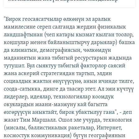
"Бирок геосаясатчылар өлкөнүн эл аралык
мамилесине сереп салганда жердин физикалык
ландшафтынан (чеп катары кызмат кылган тоолор,
коңшулар менен байланыштырчу дарыялар) башка
да климатын, демографиясын, чөлкөмдүн
маданиятын жана табигый ресурстарын жадында
тутушат. Бул сыяктуу табигый факторлор саясий
жана аскерий стратегиядан тартып, элдин
социалдык жактан өнүгүүсүнө, анын ичинде тилге,
соода-сатыкка, динге да таасир этет. Ал эми күчтүү
лидерлер, идеялар, технологиялар коомдук
окуялардын маани-мазмуну кай багытта
өзгөрүүсүн аныктайт, бирок убактылуу гана", - деп
жазат Тим Маршалл. Ошол эле учурда, технология
(мисалы, баллистикалык ракеталар, Интернет,
космостук коммуникация) бүгүн географиянын