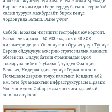
аныктап, жүргүзүшү абзел. Ушул жагдай Кремлди
бир нече кылымдан бери түрдүү багытка турнабай
салып турууга мажбурлайт, бирок көңүл
чордонунда Батыш. Эмне үчүн?
Себеби, Ыраакы Чыгышты география өзү коргойт.
Батыш чек арасы – 60 933 км., анын 38 808
километри деңиз. Ошондуктан Орусия үчүн Түндүк
Европа ойдуңунун аскерий-стратегиялык мааниси
эбегейсиз. Ойдуң батыш Франциядан Орол
тоолоруна чейин “чубалып”, түндүк Франция,
Бельгия, Нидерландия, түндүк Германия жана
Польшаны дээрлик толук камтыйт. Кеңдиги 482
км. тете бул аймактын инфраструктурасы Ыраакы
Чыгыш менен Сибирге салыштырганда аябай
жакшы өнүккөн.