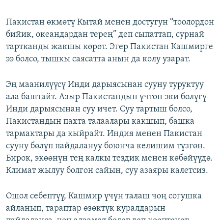
Пакистан өкмөтү Кытай менен достугун “тоолордон
бийик, океандардан терең” деп сыпаттап, сурнай
тартканды жакшы көрөт. Эгер Пакистан Кашмирге
ээ болсо, тышкы саясатта анын да колу узарат.
Эң маанилүүсү Инди дарыясынан сууну туруктуу
ала баштайт. Азыр Пакистандын үчтөн эки бөлүгү
Инди дарыясынан суу ичет. Суу тартыш болсо,
Пакистандын пахта талаалары какшып, башка
тармактары да кыйрайт. Индия менен Пакистан
сууну бөлүп пайдалануу боюнча келишим түзгөн.
Бирок, экөөнүн тең калкы тездик менен көбөйүүдө.
Климат жылуу болгон сайын, суу азаяры калетсиз.
Ошол себептүү, Кашмир үчүн талаш чоң согушка
айланып, тараптар өзөктүк куралдарын