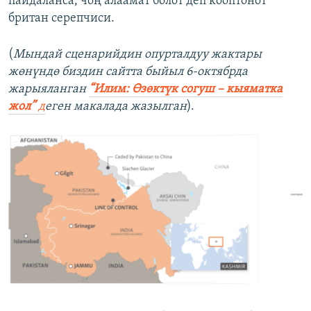
пайдаланса, чоң алаамат болот деп кооптонот
британ серепчиси.
(
Мындай сценарийдин опурталдуу жактары
жөнүндө биздин сайтта быйыл 6-октябрда
жарыяланган
“Илим: Өзөктүк согуш – кыяматка
жол”
д
еген макалада жазылган
).