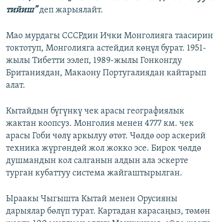
тийиш”
деп жарыялайт.
Мао мурдагы СССРдин Ички Монголияга таасирин
токтотуп, Монголияга астейдил көңүл бурат. 1951-
жылы Тибетти ээлеп, 1989-жылы Гонконгду
Британиядан, Макаону Португалиядан кайтарып
алат.
Кытайдын бүгүнкү чек арасы географиялык
жактан коопсуз. Монголия менен 4777 км. чек
арасы Гоби чөлү аркылуу өтөт. Чөлдө оор аскерий
техника жүргөндөй жол жокко эсе. Бирок чөлдө
душмандын кол салганын алдын ала эскерте
турган кубаттуу система жайгаштырылган.
Ыраакы Чыгышта Кытай менен Орусияны
дарыялар бөлүп турат. Картадан карасаңыз, төмөн