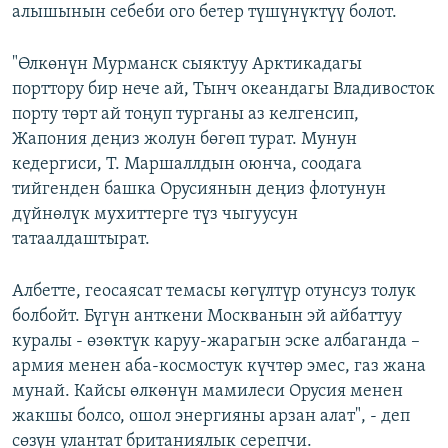
алышынын себеби ого бетер түшүнүктүү болот.
"Өлкөнүн Мурманск сыяктуу Арктикадагы
порттору бир нече ай, Тынч океандагы Владивосток
порту төрт ай тоңуп турганы аз келгенсип,
Жапония деңиз жолун бөгөп турат. Мунун
кедергиси, Т. Маршаллдын оюнча, соодага
тийгенден башка Орусиянын деңиз флотунун
дүйнөлүк мухиттерге түз чыгуусун
татаалдаштырат.
Албетте, геосаясат темасы көгүлтүр отунсуз толук
болбойт. Бүгүн анткени Москванын эй айбаттуу
куралы - өзөктүк каруу-жарагын эске албаганда –
армия менен аба-космостук күчтөр эмес, газ жана
мунай. Кайсы өлкөнүн мамилеси Орусия менен
жакшы болсо, ошол энергияны арзан алат", - деп
сөзүн улантат британиялык серепчи.