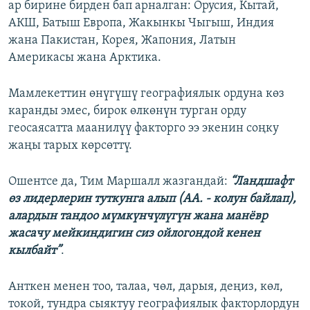
ар бирине бирден бап арналган: Орусия, Кытай,
АКШ, Батыш Европа, Жакынкы Чыгыш, Индия
жана Пакистан, Корея, Жапония, Латын
Америкасы жана Арктика.
Мамлекеттин өнүгүшү географиялык ордуна көз
каранды эмес, бирок өлкөнүн турган орду
геосаясатта маанилүү факторго ээ экенин соңку
жаңы тарых көрсөттү.
Ошентсе да, Тим Маршалл жазгандай:
“Ландшафт
өз лидерлерин туткунга алып (АА. - колун байлап),
алардын тандоо мүмкүнчүлүгүн жана манёвр
жасачу мейкиндигин сиз ойлогондой кенен
кылбайт”
.
Анткен менен тоо, талаа, чөл, дарыя, деңиз, көл,
токой, тундра сыяктуу географиялык факторлордун