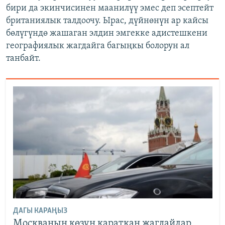
бири да экинчисинен маанилүү эмес деп эсептейт
британиялык талдоочу. Ырас, дүйнөнүн ар кайсы
бөлүгүндө жашаган элдин эмгекке адистешкени
географиялык жагдайга багыңкы болорун ал
танбайт.
ДАГЫ КАРАҢЫЗ
Москванын көзүн караткан жагдайлар