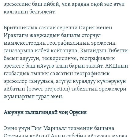
эрежесине баш ийбей, чек арадан оңой эле өтүп
калганын белгилейт.
Британиялык саясий серепчи Сирия менен
Ирактагы жаңжалдын башаты оторчул
мамлекеттердин географиясынын эрежесин
таназарына илбей койгонуна, Кытайдын Тибетти
басып алуусун, тескерисинче, географиялык
эрежеге баш ийүүгө алып барып такайт. АКШнын
глобалдык тышкы саясатын географиялык
эрежелер таңууласа, атүгүл куралдуу күчтөрүнүн
айбатын (power projection) табияттын эрежелери
жумшартып турат экен.
Аюунун талпагындай чоң Орусия
Эмне үчүн Тим Маршалл тизменин башына
Орусияны койгон? Анын себебин айтуудан мурда,