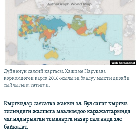
ОНЛАЙН ШЕРИНЕ
ЭЖЕ-СИҢДИЛЕР
АЗАТТЫК+
ЫҢГАЙСЫЗ СУРООЛОР
ЭЕ/АРнун бардык сайттары
Дүйнөнүн саясий картасы. Хажиме Нарукава
көркөмдөгөн карта 2016-жылы эң баалуу мыкты дизайн
сыйлыгына татыган.
Кыргыздар саясатка жакын эл. Бул сапат кыргыз
тилиндеги жалпыга маалымдоо каражаттарында
чагылдырылган темаларга назар салганда эле
байкалат.