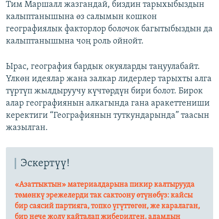
Тим Маршалл жазгандай, биздин тарыхыбыздын
калыптанышына өз салымын кошкон
географиялык факторлор болочок багытыбыздын да
калыптанышына чоң роль ойнойт.
Ырас, география бардык окуяларды таңуулабайт.
Үлкөн идеялар жана залкар лидерлер тарыхты алга
түртүп жылдыруучу күчтөрдүн бири болот. Бирок
алар географиянын алкагында гана аракеттениши
керектиги “Географиянын туткундарында” таасын
жазылган.
Эскертүү!
«Азаттыктын» материалдарына пикир калтырууда
төмөнкү эрежелерди так сактоону өтүнөбүз: кайсы
бир саясий партияга, топко үгүттөгөн, же каралаган,
бир нече жолу кайталап жиберилген, адамдын