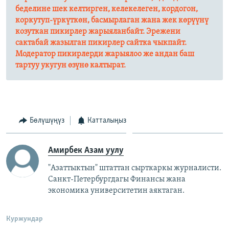
беделине шек келтирген, келекелеген, кордогон,
коркутуп-үркүткөн, басмырлаган жана жек көрүүнү
козуткан пикирлер жарыяланбайт. Эрежени
сактабай жазылган пикирлер сайтка чыкпайт.
Модератор пикирлерди жарыялоо же андан баш
тартуу укугун өзүнө калтырат.​
Бөлүшүңүз
Катталыңыз
Амирбек Азам уулу
"Азаттыктын" штаттан сырткаркы журналисти.
Санкт-Петербургдагы Финансы жана
экономика университетин аяктаган.
Куржундар