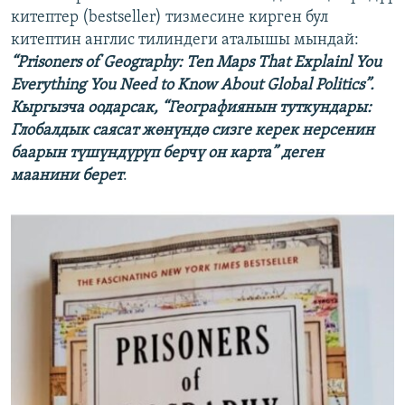
китептер (bestseller) тизмесине кирген бул
китептин англис тилиндеги аталышы мындай:
“Prisoners of Geography: Ten Maps That Explainl You
Everything You Need to Know About Global Politics”.
Кыргызча оодарсак, “Географиянын туткундары:
Глобалдык саясат жөнүндө сизге керек нерсенин
баарын түшүндүрүп берчү он карта” деген
маанини берет
.