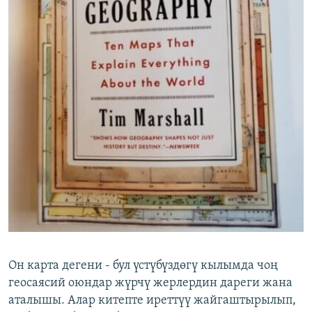
Он карта дегени - бул үстүбүздөгү кылымда чоң
геосаясий оюндар жүрчү жерлердин дареги жана
аталышы. Алар китепте иреттүү жайгаштырылып,