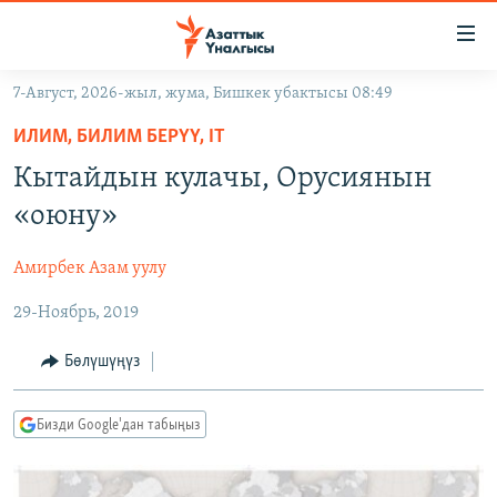
Линктер
Мазмунга
өтүңүз
7-Август, 2026-жыл, жума, Бишкек убактысы 08:49
Навигацияга
ЖАҢЫЛЫКТАР
өтүңүз
ИЛИМ, БИЛИМ БЕРҮҮ, IT
КЫРГЫЗСТАН
Издөөгө
Кытайдын кулачы, Орусиянын
салыңыз
ДҮЙНӨ
КЫРГЫЗСТАН
«оюну»
УКРАИНА
САЯСАТ
ДҮЙНӨ
Амирбек Азам уулу
АТАЙЫН ИЛИКТӨӨ
ЭКОНОМИКА
БОРБОР АЗИЯ
29-Ноябрь, 2019
ТВ ПРОГРАММАЛАР
МАДАНИЯТ
ПОДКАСТ
БҮГҮН АЗАТТЫКТА
Бөлүшүңүз
ӨЗГӨЧӨ ПИКИР
ЭКСПЕРТТЕР ТАЛДАЙТ
Бизди Google'дан табыңыз
БИЗ ЖАНА ДҮЙНӨ
Русский
ДАНИСТЕ