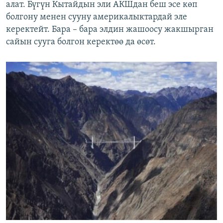
алат. Бүгүн Кытайдын эли АКШдан беш эсе көп
болгону менен сууну америкалыктардай эле
керектейт. Бара – бара элдин жашоосу жакшырган
сайын сууга болгон керектөө да өсөт.