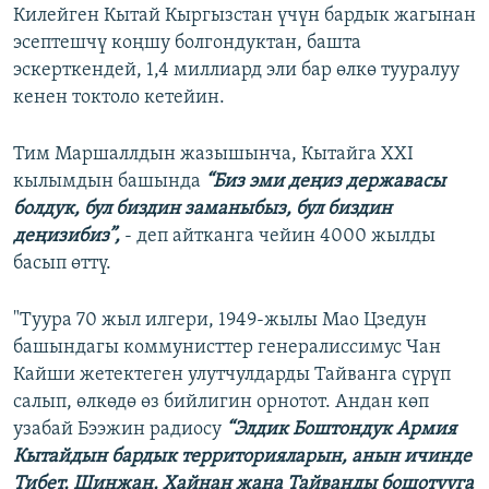
Килейген Кытай Кыргызстан үчүн бардык жагынан
эсептешчү коңшу болгондуктан, башта
эскерткендей, 1,4 миллиард эли бар өлкө тууралуу
кенен токтоло кетейин.
Тим Маршаллдын жазышынча, Кытайга XXI
кылымдын башында
“Биз эми деңиз державасы
болдук, бул биздин заманыбыз, бул биздин
деңизибиз”,
- деп айтканга чейин 4000 жылды
басып өттү.
"Туура 70 жыл илгери, 1949-жылы Мао Цзедун
башындагы коммунисттер генералиссимус Чан
Кайши жетектеген улутчулдарды Тайванга сүрүп
салып, өлкөдө өз бийлигин орнотот. Андан көп
узабай Бээжин радиосу
“Элдик Боштондук Армия
Кытайдын бардык территорияларын, анын ичинде
Тибет, Шинжаң, Хайнан жана Тайванды бошотууга