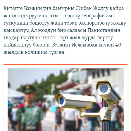
Китепте Бээжиндин байыркы Жибек Жолду кайра
жандандыруу максаты – өлкөнү географиялык
туткундан бошотуу жана товар экспорттоочу жолду
кыскартуу. Ал жолдун бир салаасы Пакистандын
Гвадар портуна чыгат. Төрт жыл мурда портту
пайдалануу боюнча Бээжин Исламабад менен 40
жылдык келишим түзгөн.