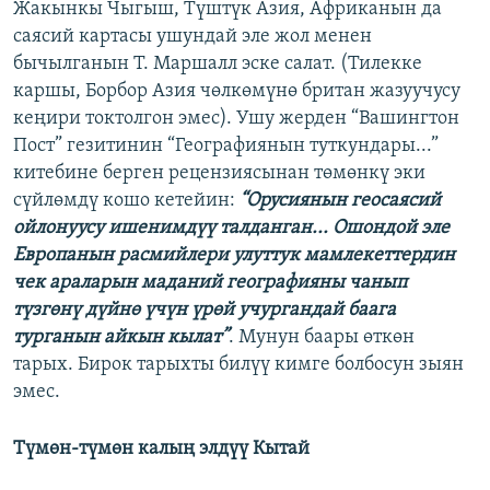
Жакынкы Чыгыш, Түштүк Азия, Африканын да
саясий картасы ушундай эле жол менен
бычылганын Т. Маршалл эске салат. (Тилекке
каршы, Борбор Азия чөлкөмүнө британ жазуучусу
кеңири токтолгон эмес). Ушу жерден “Вашингтон
Пост” гезитинин “Географиянын туткундары...”
китебине берген рецензиясынан төмөнкү эки
сүйлөмдү кошо кетейин:
“Орусиянын геосаясий
ойлонуусу ишенимдүү талданган... Ошондой эле
Европанын расмийлери улуттук мамлекеттердин
чек араларын маданий географияны чанып
түзгөнү дүйнө үчүн үрөй учургандай баага
турганын айкын кылат”
. Мунун баары өткөн
тарых. Бирок тарыхты билүү кимге болбосун зыян
эмес.
Түмөн-түмөн калың элдүү Кытай