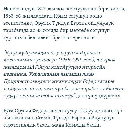
Наполеондун 1812-жылкы жортуулунан бери карай,
1853-56-жылдардагы Крым согушун кошо
эсептегенде, Орусия Түндүк Европа ойдуңунун
тарабында ар 33 жылда бир мертебе согушуп
турганын белгилейт британ серепчиси.
"Бүгүнкү Кремлдин өз учурунда Варшава
келишимин түптөөсүн (1955-1991-жж.), акыркы
жылдары НАТОнун кеңейүүсүнө итиркейи
келгенин, Украинанын чыгышы жана
Приднестровьедеги жикчилерди буфер катары
пайдаланганын, өлкөнүн батыш тарабы жайкалган
түздүк экенине байланыштуу"
деп түшүндүрөт ал.
Буга Орусия Федерациясы суусу жылуу деңизге түз
чыкпаганын айтсак, Түндүк Европа ойдуңунун
стратегиялык баасы жана Крымды басып