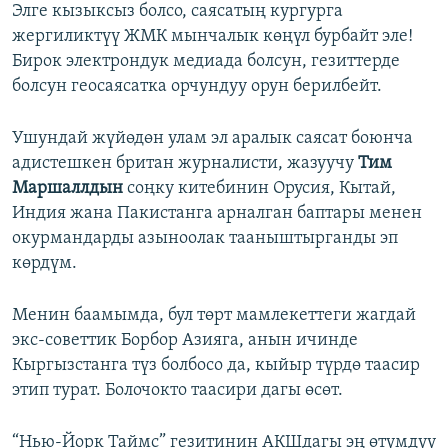
Элге кызыксыз болсо, саясатың кургурга
жергиликтүү ЖМК мынчалык көңүл бурбайт эле!
Бирок электрондук медиада болсун, гезиттерде
болсун геосаясатка орчундуу орун берилбейт.
Ушундай жүйөдөн улам эл аралык саясат боюнча
адистешкен британ журналисти, жазуучу
Тим
Маршаллдын
соңку китебинин Орусия, Кытай,
Индия жана Пакистанга арналган баптары менен
окурмандарды азыноолак тааныштырганды эп
көрдүм.
Менин баамымда, бул төрт мамлекеттеги жагдай
экс-советтик Борбор Азияга, анын ичинде
Кыргызстанга түз болбосо да, кыйыр түрдө таасир
этип турат. Болочокто таасири дагы өсөт.
“Нью-Йорк Таймс” гезитинин АКШдагы эң өтүмдүү