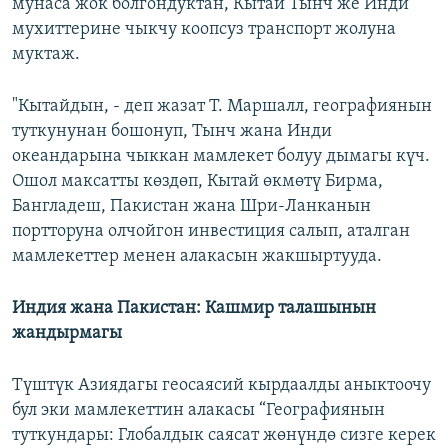
мунаса жок болгондуктан, Кытай Тынч же Инди
мухиттерине чыкчу коопсуз транспорт жолуна
муктаж.
"Кытайдын, - деп жазат Т. Маршалл, географиянын
туткунунан бошонуп, Тынч жана Инди
океандарына чыккан мамлекет болуу дымагы күч.
Ошол максатты көздөп, Кытай өкмөтү Бирма,
Бангладеш, Пакистан жана Шри-Ланканын
портторуна олчойгон инвестиция салып, аталган
мамлекеттер менен алакасын жакшыртууда.
Индия жана Пакистан: Кашмир талашынын
жандырмагы
Түштүк Азиядагы геосаясий кырдаалды аныктоочу
бул эки мамлекеттин алакасы “Географиянын
туткундары: Глобалдык саясат жөнүндө сизге керек