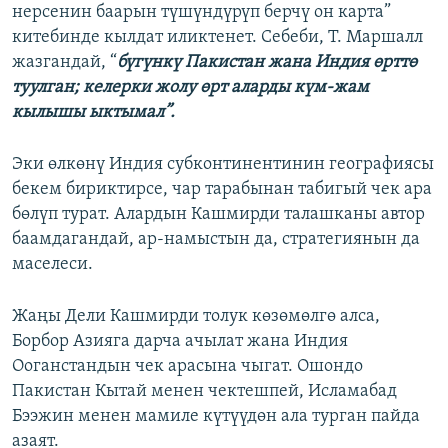
нерсенин баарын түшүндүрүп берчү он карта”
китебинде кылдат иликтенет. Себеби, Т. Маршалл
жазгандай, “
бүгүнкү Пакистан жана Индия өрттө
туулган; келерки жолу өрт аларды күм-жам
кылышы ыктымал”.
Эки өлкөнү Индия субконтинентинин географиясы
бекем бириктирсе, чар тарабынан табигый чек ара
бөлүп турат. Алардын Кашмирди талашканы автор
баамдагандай, ар-намыстын да, стратегиянын да
маселеси.
Жаңы Дели Кашмирди толук көзөмөлгө алса,
Борбор Азияга дарча ачылат жана Индия
Ооганстандын чек арасына чыгат. Ошондо
Пакистан Кытай менен чектешпей, Исламабад
Бээжин менен мамиле күтүүдөн ала турган пайда
азаят.