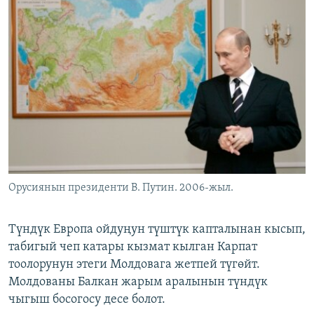
Орусиянын президенти В. Путин. 2006-жыл.
Түндүк Европа ойдуңун түштүк капталынан кысып,
табигый чеп катары кызмат кылган Карпат
тоолорунун этеги Молдовага жетпей түгөйт.
Молдованы Балкан жарым аралынын түндүк
чыгыш босогосу десе болот.