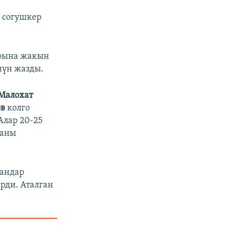
5 согушкер
арына жакын
нүн жазды.
Малохат
ов
колго
Алар 20-25
раны
гандар
рди. Аталган