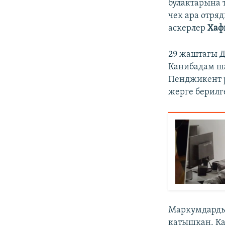
булактарына 
чек ара отр
аскерлер
Хаф
29 жаштагы Д
Канибадам ш
Пенджикент р
жерге берилг
Маркумдарды 
катышкан. К