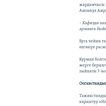
жардамчысы М
Амонкул Амро
-
Хафизди акы
армияга бый
Буга чейин т
өлгөнүн расм
Курман болг
жерге берилг
зыйнаты 7-но
Ооганстандын
Тажикстандын
караштуу «Иш