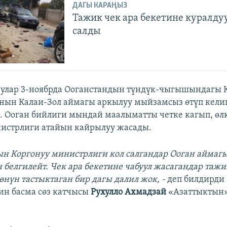
ДАГЫ КАРАҢЫЗ
Тажик чек ара бекетине куралдуу
салды
улар 3-ноябрда Ооганстандын түндүк-чыгышындагы 
нын Калаи-Зол аймагы аркылуу мыйзамсыз өтүп кел
 Ооган бийлиги мындай маалыматты четке кагып, өл
истрлиги атайын кайрылуу жасады.
ын Коргонуу министрлиги кол салгандар Ооган аймаг
белгилейт. Чек ара бекетине чабуул жасагандар тажи
өнүн тастыктаган бир дагы далил жок, -
деп билдирди
ин басма сөз катчысы
Рухулло Ахмадзай
«Азаттыктын»