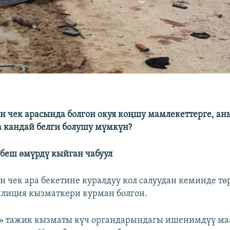
 чек арасында болгон окуя коңшу мамлекеттерге, а
 кандай белги болушу мүмкүн?
беш өмүрдү кыйган чабуул
 чек ара бекетине куралдуу кол салуудан кеминде тө
лиция кызматкери курман болгон.
» тажик кызматы күч органдарындагы ишенимдүү м