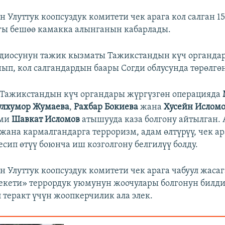
 Улуттук коопсуздук комитети чек арага кол салган 1
агы бешөө камакка алынганын кабарлады.
адиосунун тажик кызматы Тажикстандын күч органд
нып, кол салгандардын баары Согди облусунда төрөлгө
 Тажикстандын күч органдары жүргүзгөн операцияда
улхумор
Ж
умаева
,
Рахбар Бокиева
жана
Хусейн Ислом
эми
Шавкат Исломов
атышууда каза болгону айтылган. 
жана кармалгандарга терроризм, адам өлтүрүү, чек а
сип өтүү боюнча иш козголгону белгилүү болду.
 Улуттук коопсуздук комитети чек арага чабуул жаса
кети» террордук уюмунун жоочулары болгонун билди
п теракт үчүн жоопкерчилик ала элек.