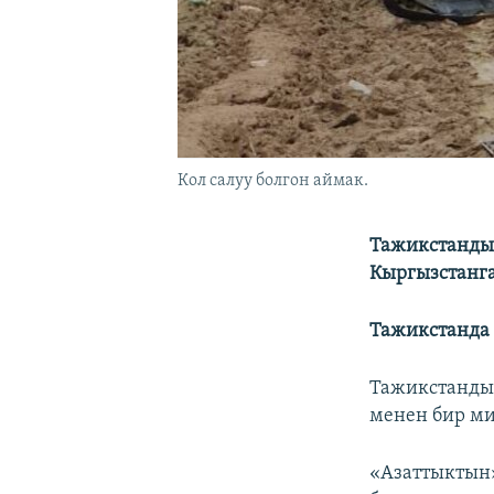
Кол салуу болгон аймак.
Тажикстандын
Кыргызстанга
Тажикстанда 
Тажикстандын
менен бир ми
«Азаттыктын