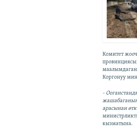
Комитет жооч
провинциясы
маалымдаган.
Коргонуу мин
- Ооганстанд
жашабаганын 
арасынан өтк
министрликт
кызматына.