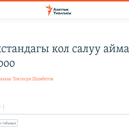
стандагы кол салуу айм
роо
 кызы
Токтосун Шамбетов
з
ан табыңыз