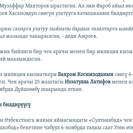
узаффар Махторов ырастаган. Ал эми Фароб айыл ө
ев Хасановдун сөөгүн узатууга катышканын билдирге
ркы сапарга узатуу зыйнаты бардык талаптарга ылайы
ыл жаз
ында
чакырылган
, -
деди Амроев.
ажик бийлиги бир чек арачы менен бир милиция кызм
ий маалымдаган.
он милиция кызматкери
Бахром Косимзоданын
сөөгү 6
ен. Чек арачы 25 жаштагы
Иззатулла Латифов
менен к
ябрда Дүйшөмбү шаарында өткөн.
 билдирүүсү
 Өзбекстанга жакын аймагындагы «Султанабад» чек 
кобод» бекетине чабуул 6-ноябрда таңкы саат 3төн өт