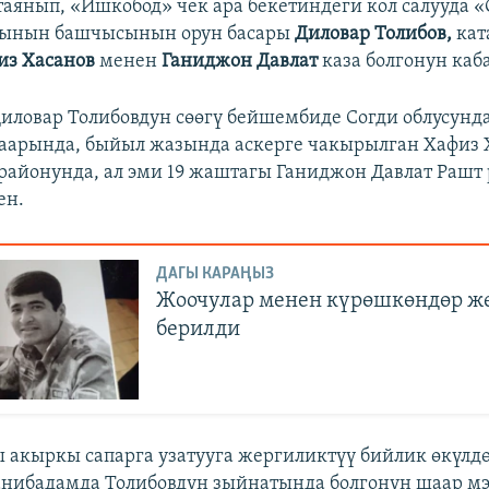
таянып, «Ишкобод» чек ара бекетиндеги кол салууда 
ядынын башчысынын орун басары
Диловар Толибов,
кат
из Хасанов
менен
Ганиджон Давлат
каза болгонун каб
иловар Толибовдун сөөгү бейшембиде Согди облусунд
аарында, быйыл жазында аскерге чакырылган Хафиз 
айонунда, ал эми 19 жаштагы Ганиджон Давлат Рашт
ен.
ДАГЫ КАРАҢЫЗ
Жоочулар менен күрөшкөндөр ж
берилди
акыркы сапарга узатууга жергиликтүү бийлик өкүлд
анибадамда Толибовдун зыйнатында болгонун шаар м