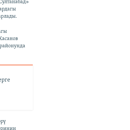
«Султанабад»
ардагы
арлады.
агы
Хасанов
 районунда
ерге
өрү
эринин