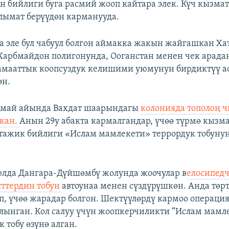
 бийлиги буга расмий жооп кайтара элек. Күч кызма
ымат берүүдөн карманууда.
да эле бул чабуул болгон аймакка жакын жайгашкан Ха
Харбмайдон полигонунда, Ооганстан менен чек арад
амааттык коопсуздук келишими уюмунун бирдиктүү а
өн.
 май айында Вахдат шаарындагы
колонияда тополоң ч
пкан.
Анын 29у абакта кармалгандар, үчөө түрмө кызм
 тажик бийлиги «Ислам мамлекети» террордук тобуну
лда Дангара-Дүйшөмбү жолунда жоочулар в
елосипедч
сттердин тобун
автоунаа менен сүздүрүшкөн. Анда төрт
ап, үчөө жарадар болгон. Шектүүлөрдү кармоо операц
ынган. Кол салуу үчүн жоопкерчиликти “Ислам мамл
 тобу өзүнө алган.