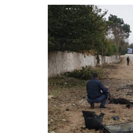
ЭЖЕ-СИҢДИЛЕР
АЗАТТЫК+
ЫҢГАЙСЫЗ СУРООЛОР