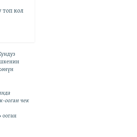
 топ кол
Кундуз
ишкенин
көнүн
ында
к-ооган чек
 ооган