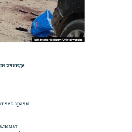
нын ичинде
рт чек арачы
аалымат