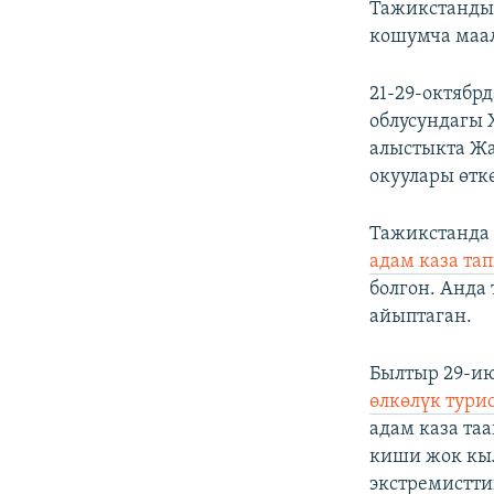
Тажикстандын
кошумча маал
21-29-октябр
облусундагы 
алыстыкта Ж
окуулары өтк
Тажикстанда
адам каза та
болгон. Анда
айыптаган.
Былтыр 29-ию
өлкөлүк тури
адам каза та
киши жок кыл
экстремисттик