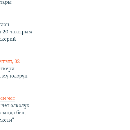
ттары
тлон
ан 20 чакырым
скерий
ыгып, 32
аткери
н мүчөлөрүн
ен чет
 чет өлкөлүк
иясында беш
екети”