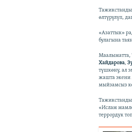
Тажикстандын
өлтүрүлүп, д
«Азаттык» р
булагына тая
Маалыматта,
Хайдарова
,
З
түшкөнү, ал 
жашта экени 
мыйзамсыз ке
Тажикстандын
«Ислам мамле
террордук то