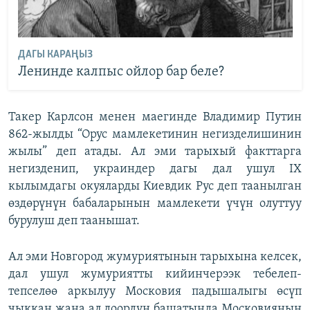
ДАГЫ КАРАҢЫЗ
Ленинде калпыс ойлор бар беле?
Такер Карлсон менен маегинде Владимир Путин
862-жылды “Орус мамлекетинин негизделишинин
жылы” деп атады. Ал эми тарыхый факттарга
негизденип, украиндер дагы дал ушул IX
кылымдагы окуяларды Киевдик Рус деп таанылган
өздөрүнүн бабаларынын мамлекети үчүн олуттуу
бурулуш деп таанышат.
Ал эми Новгород жумуриятынын тарыхына келсек,
дал ушул жумуриятты кийинчерээк тебелеп-
тепселөө аркылуу Московия падышалыгы өсүп
чыккан жана ал доордун башатында Московиянын