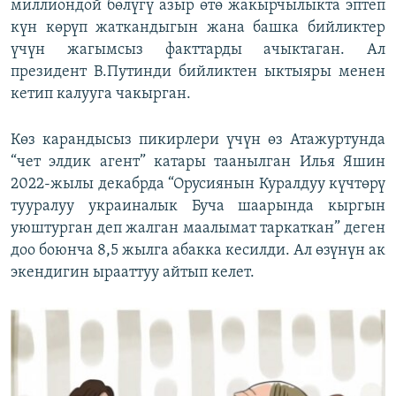
миллиондой бөлүгү азыр өтө жакырчылыкта эптеп
күн көрүп жаткандыгын жана башка бийликтер
үчүн жагымсыз факттарды ачыктаган. Ал
президент В.Путинди бийликтен ыктыяры менен
кетип калууга чакырган.
Көз карандысыз пикирлери үчүн өз Атажуртунда
“чет элдик агент” катары таанылган Илья Яшин
2022-жылы декабрда “Орусиянын Куралдуу күчтөрү
тууралуу украиналык Буча шаарында кыргын
уюштурган деп жалган маалымат таркаткан” деген
доо боюнча 8,5 жылга абакка кесилди. Ал өзүнүн ак
экендигин ырааттуу айтып келет.