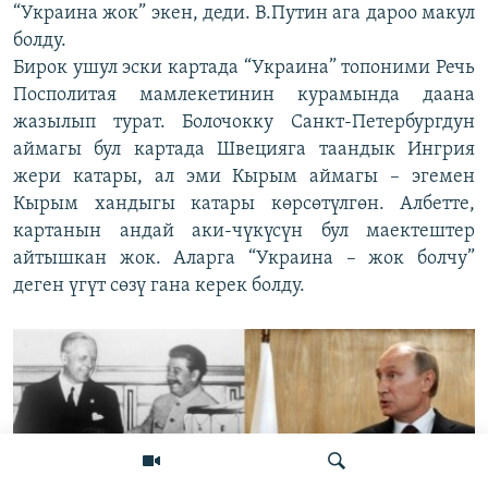
“Украина жок” экен, деди. В.Путин ага дароо макул
болду.
Бирок ушул эски картада “Украина” топоними Речь
Посполитая мамлекетинин курамында даана
жазылып турат. Болочокку Санкт-Петербургдун
аймагы бул картада Швецияга таандык Ингрия
жери катары, ал эми Кырым аймагы – эгемен
Кырым хандыгы катары көрсөтүлгөн. Албетте,
картанын андай аки-чүкүсүн бул маектештер
айтышкан жок. Аларга “Украина – жок болчу”
деген үгүт сөзү гана керек болду.