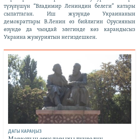
түзүлүшүн “Владимир Лениндин белеги” катары
сыпаттаган. Иш жүзүндө Украинанын
демократтары В.Ленин өз бийлигин Орусиянын
өзүндө да чыңдай элегинде көз карандысыз
Украина жумуриятын негиздешкен.
ДАГЫ КАРАҢЫЗ