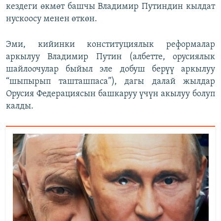
кездеги өкмөт башчы Владимир Путиндин кылдат
нускоосу менен өткөн.
Эми, кийинки конституциялык реформалар
аркылуу Владимир Путин (албетте, орусиялык
шайлоочулар быйыл эле добуш берүү аркылуу
“шыпырып ташташпаса”), дагы далай жылдар
Орусия Федерациясын башкаруу үчүн акылуу болуп
калды.