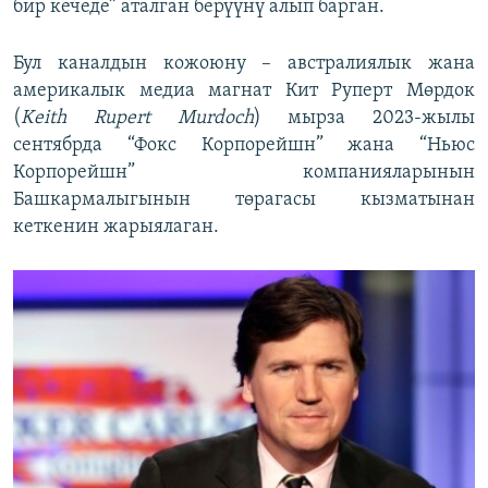
бир кечеде” аталган берүүнү алып барган.
Бул каналдын кожоюну – австралиялык жана
америкалык медиа магнат Кит Руперт Мөрдок
(
Keith Rupert Murdoch
) мырза 2023-жылы
сентябрда “Фокс Корпорейшн” жана “Ньюс
Корпорейшн” компанияларынын
Башкармалыгынын төрагасы кызматынан
кеткенин жарыялаган.