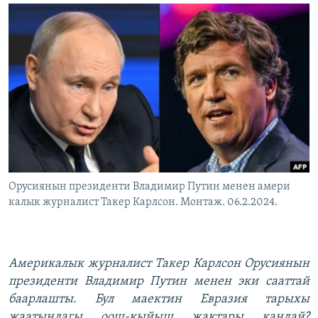
ОНЛАЙН ШЕРИНЕ
ЭЖЕ-СИҢДИЛЕР
АЗАТТЫК+
ЫҢГАЙСЫЗ СУРООЛОР
ЭЕ/АРнун бардык сайттары
Орусиянын президенти Владимир Путин менен амери
калык журналист Такер Карлсон. Монтаж. 06.2.2024.
Америкалык журналист Такер Карлсон Орусиянын
президенти Владимир Путин менен эки сааттай
баарлашты. Бул маектин Евразия тарыхы
жаатындагы оош-кыйыш жактары кандай?