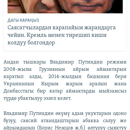
ДАГЫ КАРАҢЫЗ
Саясатчылардан карапайым жарандарга
чейин. Кремль менен тирешип киши
колдуу болгондор
Андан тышкары Владимир Путиндин режими
2008-жылы Грузиянын айрым аймактарын
каратып алды, 2014-жылдын башынан бери
Украинанын Кырым жарым аралын жана
Донбасстагы бир катар аймактарды мыйзамсыз
түрдө убактылуу ээлеп келет.
Владимир Путиндин өкүмү адам укуктарын одоно
бузуу, саясий атаандаштарын абакка салуу же
айрымдарын (Борис Немцов ж.б.) өлтүрүү сыяктуу