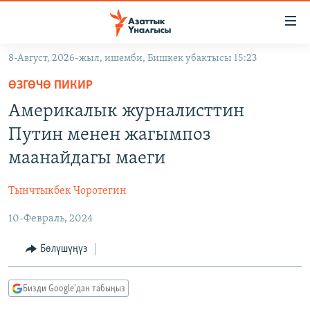
Линктер
Мазмунга
өтүңүз
8-Август, 2026-жыл, ишемби, Бишкек убактысы 15:23
Навигацияга
ЖАҢЫЛЫКТАР
өтүңүз
ӨЗГӨЧӨ ПИКИР
КЫРГЫЗСТАН
Издөөгө
Америкалык журналисттин
салыңыз
ДҮЙНӨ
КЫРГЫЗСТАН
Путин менен жагымпоз
УКРАИНА
САЯСАТ
ДҮЙНӨ
маанайдагы маеги
АТАЙЫН ИЛИКТӨӨ
ЭКОНОМИКА
БОРБОР АЗИЯ
Тынчтыкбек Чоротегин
ТВ ПРОГРАММАЛАР
МАДАНИЯТ
10-Февраль, 2024
ПОДКАСТ
БҮГҮН АЗАТТЫКТА
ӨЗГӨЧӨ ПИКИР
ЭКСПЕРТТЕР ТАЛДАЙТ
Бөлүшүңүз
БИЗ ЖАНА ДҮЙНӨ
Русский
Бизди Google'дан табыңыз
ДАНИСТЕ