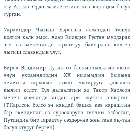
өзү Алтын Ордо мамлекетине көз каранды болуп
турган.
Украиндер Чыгыш Европага асмандан түшүп
келген калк эмес. Алар Киевдик Рустан мурдарак
эле өз мекенинде ырааттуу байырлап келген
чыгыш славяндык улут.
Бирок Владимир Путин өз баскынчылыгын актоо
үчүн украиндердин XX кылымдын башына
чейинки тарыхын жокко чыгарууга далаалат
кылып келет. Бул далаалатын ал Такер Карлсон
менен маегинде андан ары жүзөгө ашырган.
(Т.Карлсон болсо эч кандай башка көз караштын
бар экендигин өз суроолоруна тепчий албастан,
Путиндин бир тараптуу сөздөрүнө жөн гана аң-таң
болуп отуруп берген).