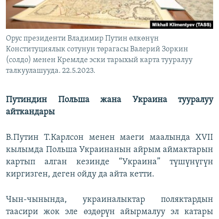
Орус президенти Владимир Путин өлкөнүн
Конституциялык сотунун төрагасы Валерий Зоркин
(солдо) менен Кремлде эски тарыхый карта тууралуу
талкуулашууда. 22.5.2023.
Путиндин Польша жана Украина тууралуу
айткандары
В.Путин Т.Карлсон менен маеги маалында XVII
кылымда Польша Украинанын айрым аймактарын
картып алган кезинде “Украина” түшүнүгүн
киргизген, деген ойду да айта кетти.
Чын-чынында, украиналыктар поляктардын
таасири жок эле өздөрүн айырмалуу эл катары