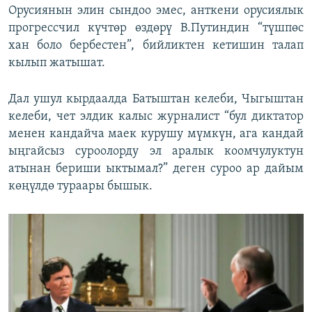
Орусиянын элин сындоо эмес, анткени орусиялык
прогрессчил күчтөр өздөрү В.Путиндин “түшпөс
хан боло бербестен”, бийликтен кетишин талап
кылып жатышат.
Дал ушул кырдаалда Батыштан келеби, Чыгыштан
келеби, чет элдик калыс журналист “бул диктатор
менен кандайча маек курушу мүмкүн, ага кандай
ыңгайсыз суроолорду эл аралык коомчулуктун
атынан бериши ыктымал?” деген суроо ар дайым
көңүлдө тураары бышык.