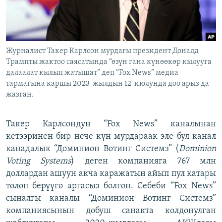
Журналист Такер Карлсон мурдагы президент Доналд
Трампты жактоо саясатында “өзүн гана күнөөкөр кылууга
далаалат кылып жатышат” деп “Fox News” медиа
тармагына каршы 2023-жылдын 12-июлунда доо арыз да
жазган.
Такер Карлсондун “Fox News” каналынан
кетээринен бир нече күн мурдараак эле бул канал
канадалык “Доминион Вотинг Системз” (
Dominion
Voting Systems
) деген компанияга 767 млн
доллардан ашуун акча каражатын айып пул катары
төлөп берүүгө аргасыз болгон. Себеби “Fox News”
сыналгы каналы “Доминион Вотинг Системз”
компаниясынын добуш санакта колдонулган