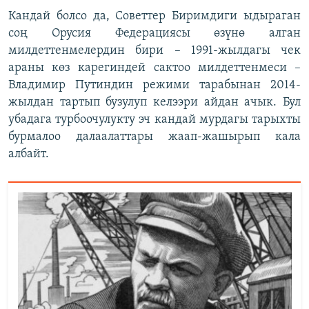
Кандай болсо да, Советтер Биримдиги ыдыраган
соң Орусия Федерациясы өзүнө алган
милдеттенмелердин бири – 1991-жылдагы чек
араны көз карегиндей сактоо милдеттенмеси –
Владимир Путиндин режими тарабынан 2014-
жылдан тартып бузулуп келээри айдан ачык. Бул
убадага турбоочулукту эч кандай мурдагы тарыхты
бурмалоо далаалаттары жаап-жашырып кала
албайт.