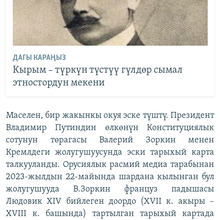
ДАГЫ КАРАҢЫЗ
Кырым – түркүн түстүү гүлдөр сымал
этностордун мекени
Маселен, бир жакынкы окуя эске түштү. Президент
Владимир Путиндин өлкөнүн Конституциялык
сотунун төрагасы Валерий Зоркин менен
Кремлдеги жолугушуусунда эски тарыхый карта
талкууланды. Орусиялык расмий медиа тарабынан
2023-жылдын 22-майында шардана кылынган бул
жолугушууда В.Зоркин француз падышасы
Людовик XIV бийлеген доордо (XVII к. акыры –
XVIII к. башында) тартылган тарыхый картада