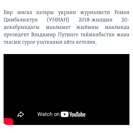
Бир мисал катары украин журналисти Роман
Цимбалюктун (УНИАН) 2018-жылдын 20-
декабрындагы маалымат жыйыны маалында
президент Владимир Путинге тайманбастан жана
таасын суроо узатканын айта кетелик.