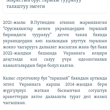
Маркстын орус тарыхы тууралуу
талаштуу эмгеги
2021-жылы В.Путиндин атынан жарыяланган
“Орусиялыктар менен украиндердин тарыхый
биримдиги тууралуу” деген чакан баянда
украиндердин көп кылымдык улуттук тарыхын
жокко чыгарууга далаалат жасалган жана бул баян
2022-жылдын башында Украинага кеңири
деңгээлде кол салуу үчүн идеологиялык
камылгалардын бири болуп калган.
Калыс серепчилер бул “тарыхый” баяндын артында
эптеп Украинага каршы 2014-жылдан бери
жүргүзүлүп жаткан баскынчыл согуштук
аракеттерди актоо далаалаты турат деп жазып
чыгышкан.