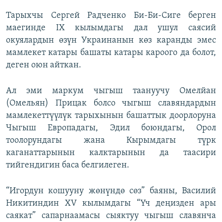
Тарыхчы Сергей Радченко Би-Би-Сиге берген
маегинде IX кылымдагы дал ушул саясий
окуялардын өзүн Украинанын көз каранды эмес
мамлекет катары башаты катары кароого да болот,
деген оюн айткан.
Ал эми маркум чыгыш таануучу Омелйан
(Омельян) Прицак болсо чыгыш славяндардын
мамлекеттүүлүк тарыхынын башаттык доорлоруна
Чыгыш Европадагы, Эдил боюндагы, Орол
тоолорундагы жана Кырымдагы түрк
каганаттарынын калктарынын да таасири
тийгендигин баса белгилеген.
“Игордун кошууну жөнүндө сөз” баяны, Василий
Никитиндин XV кылымдагы “Үч деңизден ары
саякат” сапарнаамасы сыяктуу чыгыш славянча