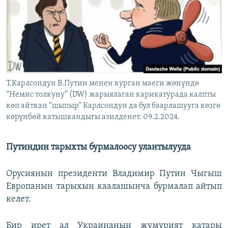
Т.Карлсондун В.Путин менен курган маеги жөнүндө
“Немис толкуну” (DW) жарыялаган карикатурада калпты
көп айткан “шыпыр” Карлсондун да бул баарлашууга көзгө
көрүнбөй катышкандыгы азилденет. 09.2.2024.
Путиндин тарыхты бурмалоосу улантылууда
Орусиянын президенти Владимир Путин Чыгыш
Европанын тарыхын каалашынча бурмалап айтып
келет.
Бир ирет ал Украинанын жумурият катары