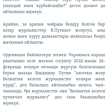
ушундай маек курбайсыңбы?” деген доомат да
айтылышы мүмкүн.
Арийне, эл аралык чөйрөдө белдүү болгон бир
катар журналисттер В.Путинге жолугуп, аны
менен маек куруу далаалаттары майнапсыз болуп
жатканын айтышты.
Орусиянын бийликтери эгемен Украинага каршы
улантылып келе жаткан согушту 2022-жылы 24-
февралда кеңири өлчөмдө жүргүзө баштагандан
берки маалда Владимир Путин "алгачкы жолу
Батыштан келген журналистке кеңири маек
курду", деп бапылдап айтканыбыз менен, чын-
чынында, бул журналистти эми “Батыштан келген
путинчил журналист” деп гана баалашыбыз
мүмкүн.