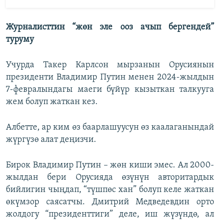
Журналисттин “жөн эле ооз ачып бергендей”
туруму
Учурда Такер Карлсон мырзанын Орусиянын
президенти Владимир Путин менен 2024-жылдын
7-февралындагы маеги бүйүр кызыткан талкууга
жем болуп жаткан кез.
Албетте, ар ким өз баарлашуусун өз каалаганындай
жүргүзө алат деңизчи.
Бирок Владимир Путин – жөн киши эмес. Ал 2000-
жылдан бери Орусияда өзүнүн авторитардык
бийлигин чыңдап, “түшпөс хан” болуп келе жаткан
өкүмзор саясатчы. Дмитрий Медведевдин орто
жолдогу “президенттиги” деле, иш жүзүндө, ал