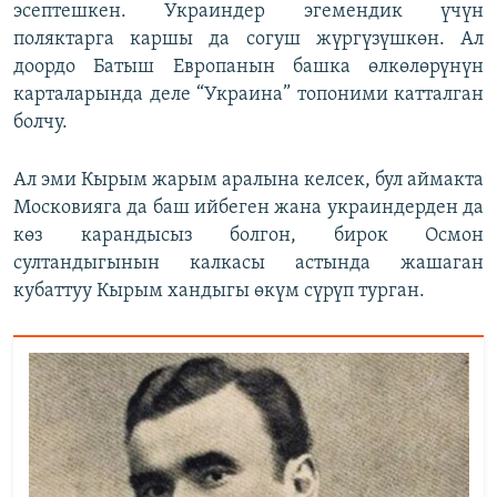
эсептешкен. Украиндер эгемендик үчүн
поляктарга каршы да согуш жүргүзүшкөн. Ал
доордо Батыш Европанын башка өлкөлөрүнүн
карталарында деле “Украина” топоними катталган
болчу.
Ал эми Кырым жарым аралына келсек, бул аймакта
Московияга да баш ийбеген жана украиндерден да
көз карандысыз болгон, бирок Осмон
султандыгынын калкасы астында жашаган
кубаттуу Кырым хандыгы өкүм сүрүп турган.