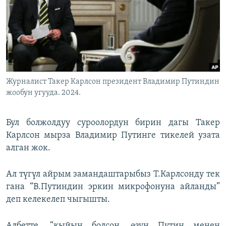
Журналист Такер Карлсон президент Владимир Путиндин
жообун угууда. 2024.
Бул болжолдуу суроолордун бирин дагы Такер
Карлсон мырза Владимир Путинге тикелей узата
алган жок.
Ал түгүл айрым замандаштарыбыз Т.Карлсонду тек
гана “В.Путиндин эркин микрофонуна айланды”
деп келекелеп чыгышты.
Албетте, “кыйын болсоң, өзүң Путин менен