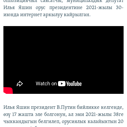
оппозициячыл саясатчы, муниципалдык депутат
Илья Яшин орус президентине 2021-жылы 30-
июнда интернет аркылуу кайрылган.
Илья Яшин президент В.Путин бийликке келгенде,
өзү 17 жашта эле болгонун, ал эми 2021-жылы 38ге
чыккандыгын белгилеп, орусиялык калайыктын 20