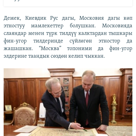
Демек, Киевдик Рус дагы, Московия дагы көп
этностуу мамлекеттер болушкан. Московияда
слаяндар менен түрк тилдүү калктардан тышкары
фин-угор тилдеринде сүйлөгөн этностор да
жашашкан. “Москва” топоними да фин-угор
элдерине таандык сөздөн келип чыккан.