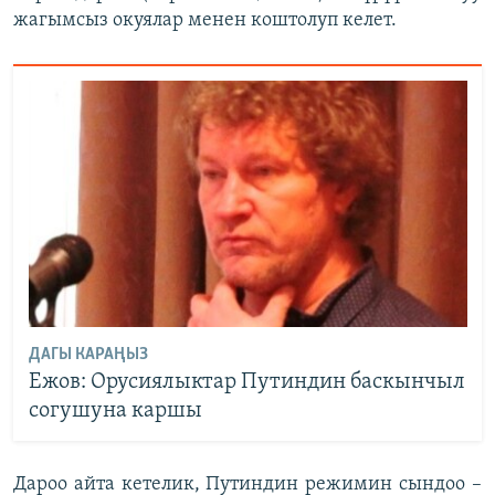
жагымсыз окуялар менен коштолуп келет.
ДАГЫ КАРАҢЫЗ
Ежов: Орусиялыктар Путиндин баскынчыл
согушуна каршы
Дароо айта кетелик, Путиндин режимин сындоо –