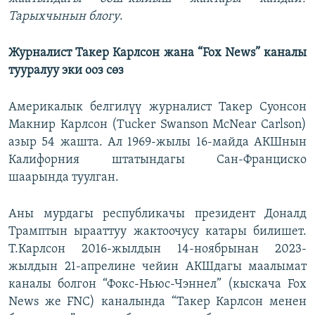
Тарыхчынын блогу
.
Журналист Такер Карлсон жана “Fox News” каналы
тууралуу эки ооз сөз
Америкалык белгилүү журналист Такер Суонсон
Макнир Карлсон (Tucker Swanson McNear Carlson)
азыр 54 жашта. Ал 1969-жылы 16-майда АКШнын
Калифорния штатындагы Сан-Франциско
шаарында туулган.
Аны мурдагы республикачы президент Доналд
Трамптын ырааттуу жактоочусу катары билишет.
Т.Карлсон 2016-жылдын 14-ноябрынан 2023-
жылдын 21-апрелине чейин АКШдагы маалымат
каналы болгон “Фокс-Ньюс-Чэннел” (кыскача Fox
News же FNC) каналында “Такер Карлсон менен