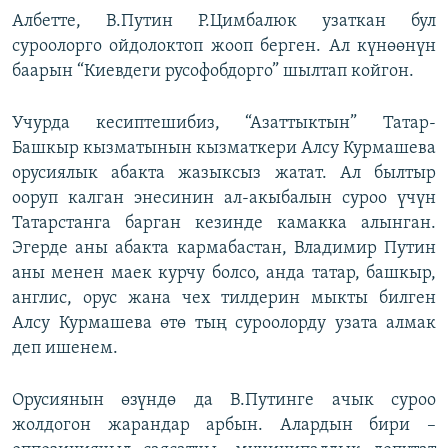
Албетте, В.Путин Р.Цимбалюк узаткан бул
суроолорго ойдолоктоп жооп берген. Ал күнөөнүн
баарын “Киевдеги русофобдорго” шылтап койгон.
Учурда кесиптешибиз, “Азаттыктын” Татар-
Башкыр кызматынын кызматкери Алсу Курмашева
орусиялык абакта жазыксыз жатат. Ал былтыр
ооруп калган энесинин ал-акыбалын суроо үчүн
Татарстанга барган кезинде камакка алынган.
Эгерде аны абакта кармабастан, Владимир Путин
аны менен маек курчу болсо, анда татар, башкыр,
англис, орус жана чех тилдерин мыкты билген
Алсу Курмашева өтө тың суроолорду узата алмак
деп ишенем.
Орусиянын өзүндө да В.Путинге ачык суроо
жолдогон жарандар арбын. Алардын бири –