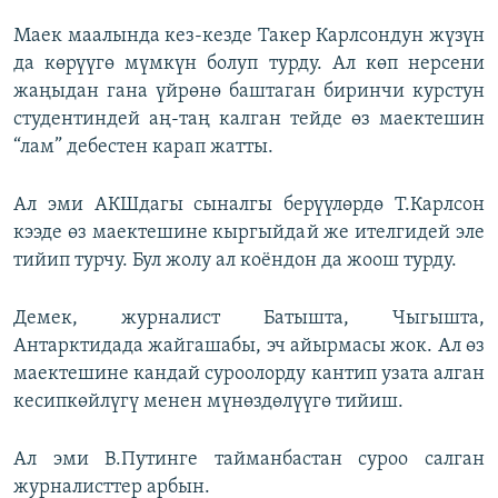
Маек маалында кез-кезде Такер Карлсондун жүзүн
да көрүүгө мүмкүн болуп турду. Ал көп нерсени
жаңыдан гана үйрөнө баштаган биринчи курстун
студентиндей аң-таң калган тейде өз маектешин
“лам” дебестен карап жатты.
Ал эми АКШдагы сыналгы берүүлөрдө Т.Карлсон
кээде өз маектешине кыргыйдай же ителгидей эле
тийип турчу. Бул жолу ал коёндон да жоош турду.
Демек, журналист Батышта, Чыгышта,
Антарктидада жайгашабы, эч айырмасы жок. Ал өз
маектешине кандай суроолорду кантип узата алган
кесипкөйлүгү менен мүнөздөлүүгө тийиш.
Ал эми В.Путинге тайманбастан суроо салган
журналисттер арбын.