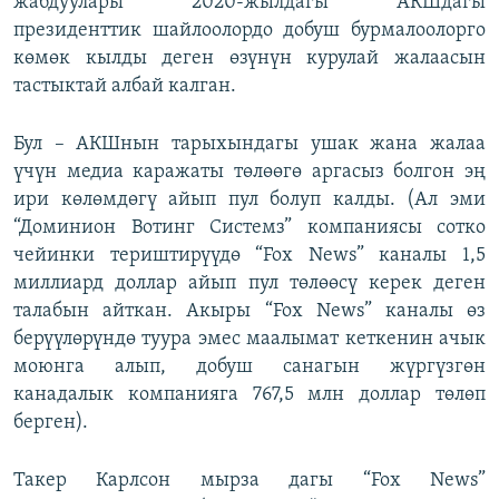
жабдуулары 2020-жылдагы АКШдагы
президенттик шайлоолордо добуш бурмалоолорго
көмөк кылды деген өзүнүн курулай жалаасын
тастыктай албай калган.
Бул – АКШнын тарыхындагы ушак жана жалаа
үчүн медиа каражаты төлөөгө аргасыз болгон эң
ири көлөмдөгү айып пул болуп калды. (Ал эми
“Доминион Вотинг Системз” компаниясы сотко
чейинки териштирүүдө “Fox News” каналы 1,5
миллиард доллар айып пул төлөөсү керек деген
талабын айткан. Акыры “Fox News” каналы өз
берүүлөрүндө туура эмес маалымат кеткенин ачык
моюнга алып, добуш санагын жүргүзгөн
канадалык компанияга 767,5 млн доллар төлөп
берген).
Такер Карлсон мырза дагы “Fox News”