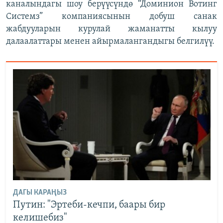
каналындагы шоу берүүсүндө “Доминион Вотинг
Системз” компаниясынын добуш санак
жабдууларын курулай жаманатты кылуу
далаалаттары менен айырмалангандыгы белгилүү.
ДАГЫ КАРАҢЫЗ
Путин: "Эртеби-кечпи, баары бир
келишебиз"