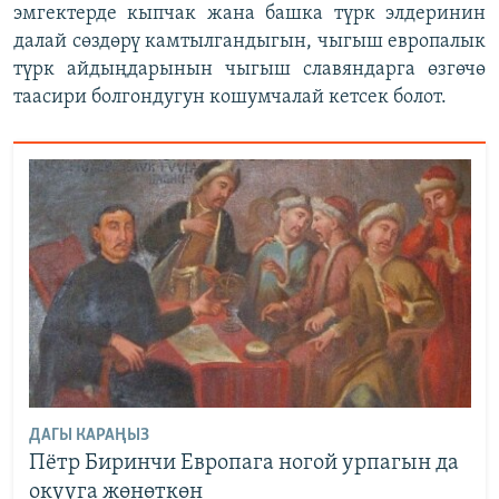
эмгектерде кыпчак жана башка түрк элдеринин
далай сөздөрү камтылгандыгын, чыгыш европалык
түрк айдыңдарынын чыгыш славяндарга өзгөчө
таасири болгондугун кошумчалай кетсек болот.
ДАГЫ КАРАҢЫЗ
Пётр Биринчи Европага ногой урпагын да
окууга жөнөткөн