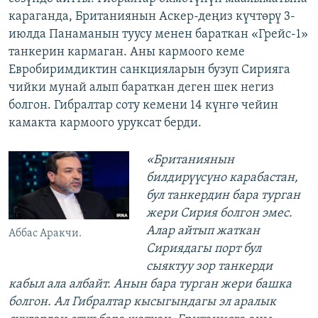
караганда, Британиянын Аскер-деңиз күчтөрү 3-
июлда Панаманын туусу менен бараткан «Грейс-1»
танкерин кармаган. Аны кармоого кеме
Евробиримдиктин санкцияларын бузуп Сирияга
чийки мунай алып бараткан деген шек негиз
болгон. Гибралтар соту кемени 14 күнгө чейин
камакта кармоого уруксат берди.
«Британиянын
билдирүүсүно карабастан,
бул танкердин бара турган
жери Сирия болгон эмес.
Алар айтып жаткан
Аббас Аракчи.
Сириядагы порт бул
сыяктуу зор танкерди
кабыл ала албайт. Анын бара турган жери башка
болгон. Ал Гибралтар кысыгындагы эл аралык