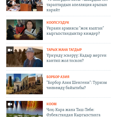
тараптардын апелляция арызын
карайт
КООПСУЗДУК
Украин армиясы "жок кылган"
кыргызстандыктар кимдер?
ТАРЫХ ЖАНА ТАГДЫР
Үркүндү эскерүү: Кадыр мерген
кантип жол тоскон?
БОРБОР АЗИЯ
"Борбор Азия Шенгени": Туризм
чөлкөмдү байытабы?
КООМ
Чоң-Кара жана Таш-Төбө:
Өзбекстандан Кыргызстанга