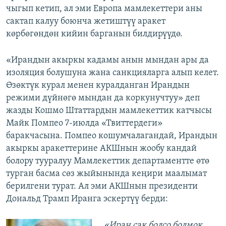
чыгып кетип, ал эми Европа мамлекеттери аны
сактап калуу боюнча жетиштүү аракет
көрбөгөндөн кийин барганын билдирүүдө.
«Ирандын акыркы кадамы анын мындан ары да
изоляция болушуна жана санкцияларга алып келет.
Өзөктүк курал менен куралданган Ирандын
режими дүйнөгө мындан да коркунучтуу» деп
жазды Кошмо Штаттардын мамлекеттик катчысы
Майк Помпео 7-июлда «Твиттердеги»
баракчасына. Помпео кошумчалагандай, Ирандын
акыркы аракеттерине АКШнын жообу кандай
болору тууралуу Мамлекеттик департаментте өтө
турган басма сөз жыйынында кеңири маалымат
берилгени турат. Ал эми АКШнын президенти
Дональд Трамп Иранга эскертүү берди:
«Иран сак болсо болмок.