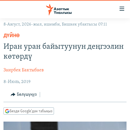
Линктер
Мазмунга
өтүңүз
8-Август, 2026-жыл, ишемби, Бишкек убактысы 07:11
Навигацияга
ЖАҢЫЛЫКТАР
өтүңүз
ДҮЙНӨ
КЫРГЫЗСТАН
Издөөгө
Иран уран байытуунун деңгээлин
салыңыз
ДҮЙНӨ
КЫРГЫЗСТАН
көтөрдү
УКРАИНА
САЯСАТ
ДҮЙНӨ
Заирбек Бактыбаев
АТАЙЫН ИЛИКТӨӨ
ЭКОНОМИКА
БОРБОР АЗИЯ
8-Июль, 2019
ТВ ПРОГРАММАЛАР
МАДАНИЯТ
ПОДКАСТ
БҮГҮН АЗАТТЫКТА
Бөлүшүңүз
ӨЗГӨЧӨ ПИКИР
ЭКСПЕРТТЕР ТАЛДАЙТ
Бизди Google'дан табыңыз
БИЗ ЖАНА ДҮЙНӨ
Русский
ДАНИСТЕ