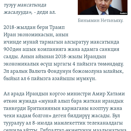
түзүү максатында
жасалууда», -
деди ал.
Биньямин Нетаньяху.
2018-жылдан бери Трамп
Иран экономикасын, анын
ичинде мунай тармагын алсыратуу максатында
900дөн ашык компанияга жана адамга санкция
салды. Анын айынан 2018-жылы Ирандын
экономикалык өсүш ыргагы 4 пайызга төмөндөдү.
Эл аралык Валюта Фондунун божомолуна ылайык,
быйыл ал 6 пайызга азайышы мүмкүн.
Ал арада Ирандын коргоо министри Амир Хатами
өткөн жумада «мунай алып бара жаткан ирандык
танкерди Британиянын кармаганы кооптуу жана
чеки кадам болгон» деген билдирүү жасады. Бул
тууралуу ал 8-июлда мамлекеттик телеканалдагы
сөзүндө айтты. Гибралтар өкмөтүнүн маалыматына