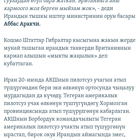
суулардан өтүп бара жаткан. Британияга аны
кармоого жол берген мыйзам жок»
, - деди
Ирандын тышкы иштер министринин орун басары
Аббас Аракчи.
Кошмо Штаттар Гибралтар кысыгына жакын жерде
мунай ташыган ирандык танкерди Британиянын
кармап алышын «мыкты жаңылык» деп
кубаттаган.
Иран 20-июнда АКШнын пилотсуз учагын атып
түшүргөндөн бери эки өлкөнүн ортосунда чыңалуу
мурдагыдан да күчөдү. Тегеран америкалык
пилотсуз учак өлкөнүн түштүгүндөгү Хормозган
провинциясында атып түшүрүлгөнүн кабарлаган.
АКШнын Борбордук командачылыгы Тегеран
америкалык пилотсуз учакты атып түшүргөнүн
ырастап, бирок окуя Ирандын аймагында эмес,