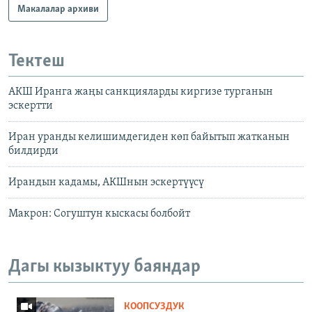
Макалалар архиви
Тектеш
АКШ Иранга жаңы санкцияларды киргизе турганын
эскертти
Иран уранды келишимдегиден көп байытып жатканын
билдирди
Ирандын кадамы, АКШнын эскертүүсү
Макрон: Согуштун кыскасы болбойт
Дагы кызыктуу баяндар
КООПСУЗДУК