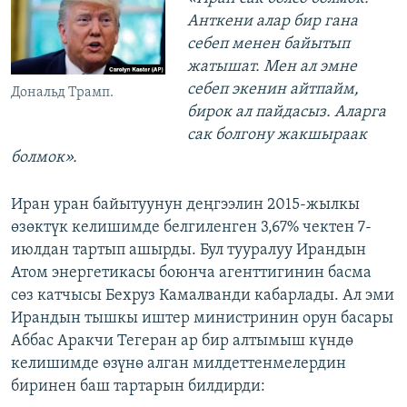
Анткени алар бир гана
себеп менен байытып
жатышат. Мен ал эмне
себеп экенин айтпайм,
Дональд Трамп.
бирок ал пайдасыз. Аларга
сак болгону жакшыраак
болмок»
.
Иран уран байытуунун деңгээлин 2015-жылкы
өзөктүк келишимде белгиленген 3,67% чектен 7-
июлдан тартып ашырды. Бул тууралуу Ирандын
Атом энергетикасы боюнча агенттигинин басма
сөз катчысы Бехруз Камалванди кабарлады. Ал эми
Ирандын тышкы иштер министринин орун басары
Аббас Аракчи Тегеран ар бир алтымыш күндө
келишимде өзүнө алган милдеттенмелердин
биринен баш тартарын билдирди: