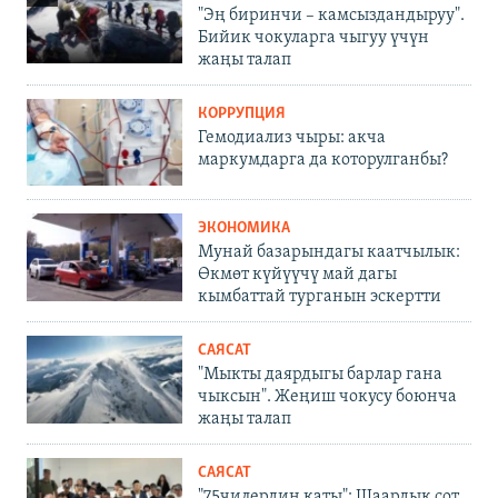
"Эң биринчи – камсыздандыруу".
Бийик чокуларга чыгуу үчүн
жаңы талап
КОРРУПЦИЯ
Гемодиализ чыры: акча
маркумдарга да которулганбы?
ЭКОНОМИКА
Мунай базарындагы каатчылык:
Өкмөт күйүүчү май дагы
кымбаттай турганын эскертти
САЯСАТ
"Мыкты даярдыгы барлар гана
чыксын". Жеңиш чокусу боюнча
жаңы талап
САЯСАТ
"75чилердин каты": Шаардык сот