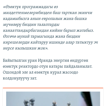
«Өзөктүк программадагы өз
милдеттенмелерибизден баш тарткан экинчи
кадамыбызга анын европалык жана башка
мүчөлөрү биздин талаптарды
канааттандырбагандан кийин барып жатабыз.
Өзгөчө мунай тармагында жана биздин
кирешелерди кайтаруу ишинде алар татыктуу эч
нерсе кылышкан жок».
Байытылган уран Иранда энергия өндүргөн
өзөктүк реактордо отун катары пайдаланылат.
Ошондой эле ал өзөктүк курал жасоодо
колдонулуучу зат.