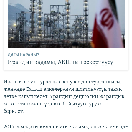
ДАГЫ КАРАҢЫЗ
Ирандын кадамы, АКШнын эскертүүсү
Иран өзөктүк курал жасоону көздөй тургандыгы
жөнүндө Батыш өлкөлөрүнүн шектенүүсүн такай
четке кагып келет. Урандын деңгээлин жарандык
максатта төмөнкү чекте байытууга уруксат
берилет.
2015-жылдагы келишимге ылайык, он жыл ичинде