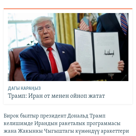
ДАГЫ КАРАҢЫЗ
Трамп: Иран от менен ойноп жатат
Бирок былтыр президент Дональд Трамп
келишимде Ирандын ракеталык программасы
жана Жакынкы Чыгыштагы күмөндүү аракеттери