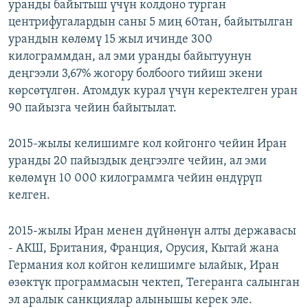
уранды байытыш үчүн колдоно турган
центрифугалардын саны 5 миң 60тан, байытылган
урандын көлөмү 15 жыл ичинде 300
килограммдан, ал эми уранды байытуунун
деңгээли 3,67% жогору болбоого тийиш экени
көрсөтүлгөн. Атомдук курал үчүн керектелген уран
90 пайызга чейин байытылат.
2015-жылы келишимге кол койгонго чейин Иран
уранды 20 пайыздык деңгээлге чейин, ал эми
көлөмүн 10 000 килограммга чейин өндүрүп
келген.
2015-жылы Иран менен дүйнөнүн алты державасы
- АКШ, Британия, Франция, Орусия, Кытай жана
Германия кол койгон келишимге ылайык, Иран
өзөктүк программасын чектеп, Тегеранга салынган
эл аралык санкциялар алынышы керек эле.