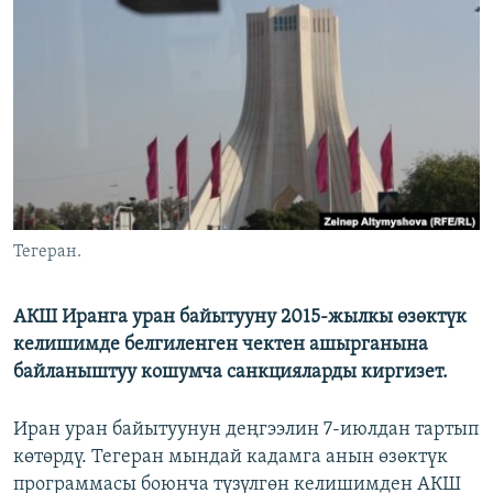
ОНЛАЙН ШЕРИНЕ
ЭЖЕ-СИҢДИЛЕР
АЗАТТЫК+
ЫҢГАЙСЫЗ СУРООЛОР
ЭЕ/АРнун бардык сайттары
Тегеран.
АКШ Иранга уран байытууну 2015-жылкы өзөктүк
келишимде белгиленген чектен ашырганына
байланыштуу кошумча санкцияларды киргизет.
Иран уран байытуунун деңгээлин 7-июлдан тартып
көтөрдү. Тегеран мындай кадамга анын өзөктүк
программасы боюнча түзүлгөн келишимден АКШ