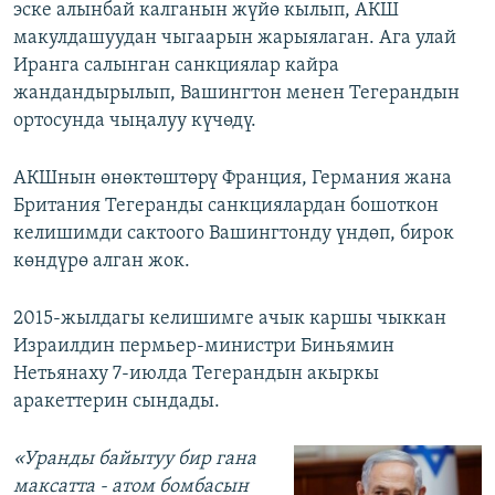
эске алынбай калганын жүйө кылып, АКШ
макулдашуудан чыгаарын жарыялаган. Ага улай
Иранга салынган санкциялар кайра
жандандырылып, Вашингтон менен Тегерандын
ортосунда чыңалуу күчөдү.
АКШнын өнөктөштөрү Франция, Германия жана
Британия Тегеранды санкциялардан бошоткон
келишимди сактоого Вашингтонду үндөп, бирок
көндүрө алган жок.
2015-жылдагы келишимге ачык каршы чыккан
Израилдин пермьер-министри Биньямин
Нетьянаху 7-июлда Тегерандын акыркы
аракеттерин сындады.
«Уранды байытуу бир гана
максатта - атом бомбасын