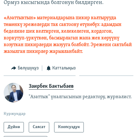
Ормуз кысыгында болгонун билдирген.
«Азаттыктын» материалдарына пикир калтырууда
төмөнкү эрежелерди так сактоону өтүнөбүз: адамдын
беделине шек келтирген, келекелеген, кордогон,
коркутуп-үркүткөн, басмырлаган жана жек көрүүнү
козуткан пикирлерди жазууга болбойт. Эрежени сактабай
жазылган пикирлер жарыяланбайт.
Бөлүшүңүз
Катталыңыз
Заирбек Бактыбаев
"Азаттык" үналгысынын редактору, журналист.
Куржундар
Дүйнө
Саясат
Коопсуздук