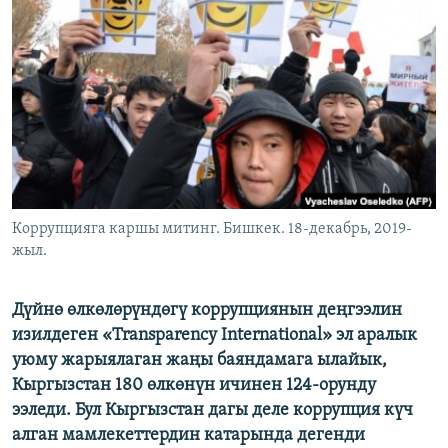
ОНЛАЙН ШЕРИНЕ
ЭЖЕ-СИҢДИЛЕР
АЗАТТЫК+
ЫҢГАЙСЫЗ СУРООЛОР
ЭЕ/АРнун бардык сайттары
Коррупцияга каршы митинг. Бишкек. 18-декабрь, 2019-
жыл.
Дүйнө өлкөлөрүндөгү коррупциянын деңгээлин
изилдеген «Transparency International» эл аралык
уюму жарыялаган жаңы баяндамага ылайык,
Кыргызстан 180 өлкөнүн ичинен 124-орунду
ээледи. Бул Кыргызстан дагы деле коррупция күч
алган мамлекеттердин катарында дегенди