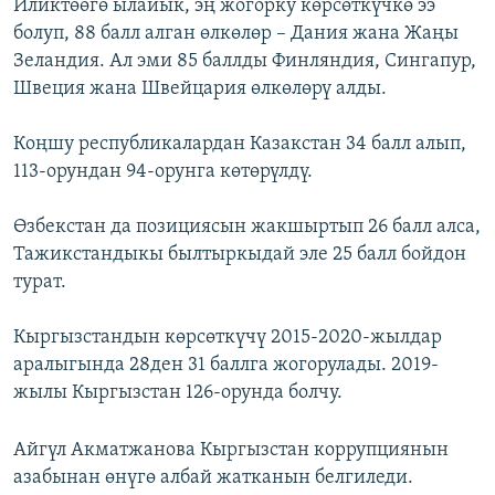
Иликтөөгө ылайык, эң жогорку көрсөткүчкө ээ
болуп, 88 балл алган өлкөлөр – Дания жана Жаңы
Зеландия. Ал эми 85 баллды Финляндия, Сингапур,
Швеция жана Швейцария өлкөлөрү алды.
Коңшу республикалардан Казакстан 34 балл алып,
113-орундан 94-орунга көтөрүлдү.
Өзбекстан да позициясын жакшыртып 26 балл алса,
Тажикстандыкы былтыркыдай эле 25 балл бойдон
турат.
Кыргызстандын көрсөткүчү 2015-2020-жылдар
аралыгында 28ден 31 баллга жогорулады. 2019-
жылы Кыргызстан 126-орунда болчу.
Айгүл Акматжанова Кыргызстан коррупциянын
азабынан өнүгө албай жатканын белгиледи.