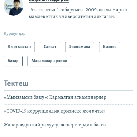
"Азаттыктын" кабарчысы. 2009-жылы Нарын
мамлекеттик университетин аяктаган.
Куржундар
Кыргызстан
Саясат
Экономика
Бизнес
Базар
Макалалар архиви
Тектеш
«Мыйзамсыз баюу»: Кармалган аткаминерлер
«СOVID-19 коррупциялык кризиске жол ачты»
Жапаровдун кайрылуусу, эксперттердин баасы