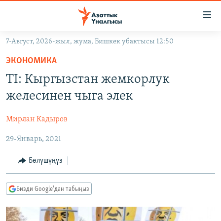
Линктер
Мазмунга
өтүңүз
7-Август, 2026-жыл, жума, Бишкек убактысы 12:50
Навигацияга
ЖАҢЫЛЫКТАР
өтүңүз
ЭКОНОМИКА
КЫРГЫЗСТАН
Издөөгө
TI: Кыргызстан жемкорлук
салыңыз
ДҮЙНӨ
КЫРГЫЗСТАН
желесинен чыга элек
УКРАИНА
САЯСАТ
ДҮЙНӨ
Мирлан Кадыров
АТАЙЫН ИЛИКТӨӨ
ЭКОНОМИКА
БОРБОР АЗИЯ
29-Январь, 2021
ТВ ПРОГРАММАЛАР
МАДАНИЯТ
ПОДКАСТ
БҮГҮН АЗАТТЫКТА
Бөлүшүңүз
ӨЗГӨЧӨ ПИКИР
ЭКСПЕРТТЕР ТАЛДАЙТ
Бизди Google'дан табыңыз
БИЗ ЖАНА ДҮЙНӨ
Русский
ДАНИСТЕ