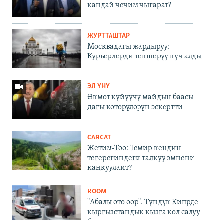
кандай чечим чыгарат?
ЖУРТТАШТАР
Москвадагы жардыруу:
Курьерлерди текшерүү күч алды
ЭЛ ҮНҮ
Өкмөт күйүүчү майдын баасы
дагы көтөрүлөрүн эскертти
САЯСАТ
Жетим-Тоо: Темир кендин
тегерегиндеги талкуу эмнени
каңкуулайт?
КООМ
"Абалы өтө оор". Түндүк Кипрде
кыргызстандык кызга кол салуу