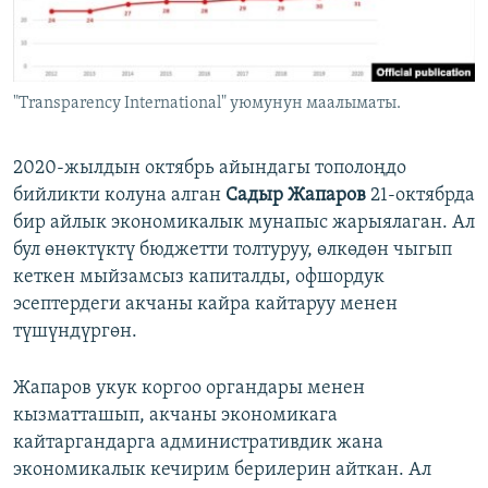
"Transparency International" уюмунун маалыматы.
2020-жылдын октябрь айындагы тополоңдо
бийликти колуна алган
Садыр Жапаров
21-октябрда
бир айлык экономикалык мунапыс жарыялаган. Ал
бул өнөктүктү бюджетти толтуруу, өлкөдөн чыгып
кеткен мыйзамсыз капиталды, офшордук
эсептердеги акчаны кайра кайтаруу менен
түшүндүргөн.
Жапаров укук коргоо органдары менен
кызматташып, акчаны экономикага
кайтаргандарга административдик жана
экономикалык кечирим берилерин айткан. Ал