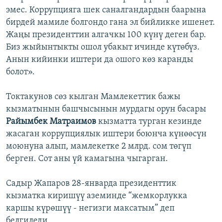
эмес. Коррупцияга шек саналгандардын баарына
бирдей мамиле болгондо гана эл бийликке ишенет.
Жаңы президенттин алгачкы 100 күнү деген бар.
Биз жыйынтыкты ошол убакыт ичинде күтөбүз.
Анын кийинки иштери да ошого көз каранды
болот».
Токтакунов сөз кылган Мамлекеттик бажы
кызматынын башчысынын мурдагы орун басары
Райымбек Матраимов
кызматта турган кезинде
жасаган коррупциялык иштери боюнча күнөөсүн
моюнуна алып, мамлекетке 2 млрд. сом төгүп
берген. Сот аны үй камагына чыгарган.
Садыр Жапаров 28-январда президенттик
кызматка киришүү аземинде “жемкорлукка
каршы күрөшүү - негизги максатым” деп
белгиледи.