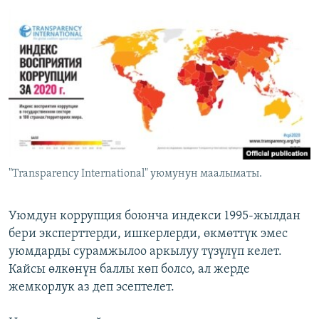
"Transparency International" уюмунун маалыматы.
Уюмдун коррупция боюнча индекси 1995-жылдан
бери эксперттерди, ишкерлерди, өкмөттүк эмес
уюмдарды сурамжылоо аркылуу түзүлүп келет.
Кайсы өлкөнүн баллы көп болсо, ал жерде
жемкорлук аз деп эсептелет.