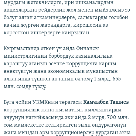
мурдагы жетекчилерге, ири ишканалардын
акцияларына рейдерлик жол менен мыйзамсыз ээ
болуп алган аткаминерлерге, салыктарды төлөбөй
качып жүргөн жарандарга, кирешесин аз
көрсөткөн ишкерлерге кайрылган.
Кыргызстанда өткөн үч айда Финансы
министрлигинин борбордук казыналыгына
караштуу атайын эсепке коррупцияга каршы
өнөктүктүн жана экономикалык мунапыстын
алкагында түшкөн акчанын өлчөмү 1 млрд. 555
млн. сомду түздү.
Буга чейин УКМКнын төрагасы
Камчыбек Ташиев
коррупциялык жана кызматтык кылмыштарды
ачуунун натыйжасында эки айда 2 млрд. 700 млн.
сом мамлекетке келтирилген зыян өндүрүлгөнүн
жана мындан ары коррупционерлер уурдаган акча