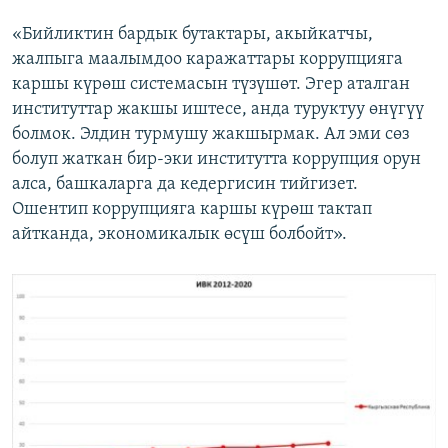
«Бийликтин бардык бутактары, акыйкатчы,
жалпыга маалымдоо каражаттары коррупцияга
каршы күрөш системасын түзүшөт. Эгер аталган
институттар жакшы иштесе, анда туруктуу өнүгүү
болмок. Элдин турмушу жакшырмак. Ал эми сөз
болуп жаткан бир-эки институтта коррупция орун
алса, башкаларга да кедергисин тийгизет.
Ошентип коррупцияга каршы күрөш тактап
айтканда, экономикалык өсүш болбойт».