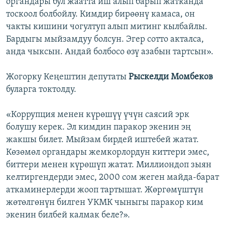
органдары бул жаатта иш алып барып жатканда
тоскоол болбойлу. Кимдир бирөөнү камаса, он
чакты кишини чогултуп алып митинг кылбайлы.
Бардыгы мыйзамдуу болсун. Эгер сотто акталса,
анда чыксын. Андай болбосо өзү азабын тартсын».
Жогорку Кеңештин депутаты
Рыскелди Момбеков
буларга токтолду.
«Коррупция менен күрөшүү үчүн саясий эрк
болушу керек. Эл кимдин паракор экенин эң
жакшы билет. Мыйзам бирдей иштебей жатат.
Көзөмөл органдары жемкорлордун киттери эмес,
биттери менен күрөшүп жатат. Миллиондоп зыян
келтиргендерди эмес, 2000 сом жеген майда-барат
аткаминерлерди жооп тартышат. Жөргөмүштүн
жөтөлгөнүн билген УКМК чыныгы паракор ким
экенин билбей калмак беле?».