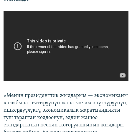
«Менин президенттик жылдарым — экономиканы
калыбына келтирүүнүн жана ыкчам өнүктүрүүнүн,
ишкердүүлүктү, экономикалык жаратмандыкты
туш тараптан колдоонун, элдин жашоо
стандартынын кескин жогорулашынын жылдары