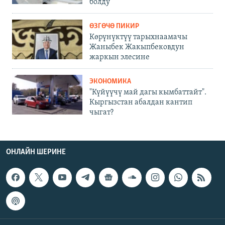
болду
ӨЗГӨЧӨ ПИКИР
Көрүнүктүү тарыхнаамачы
Жаныбек Жакыпбековдун
жаркын элесине
ЭКОНОМИКА
"Күйүүчү май дагы кымбаттайт".
Кыргызстан абалдан кантип
чыгат?
ОНЛАЙН ШЕРИНЕ