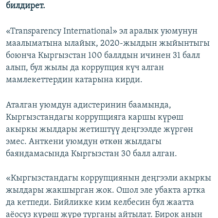
билдирет.
«Transparency International» эл аралык уюмунун
маалыматына ылайык, 2020-жылдын жыйынтыгы
боюнча Кыргызстан 100 баллдын ичинен 31 балл
алып, бул жылы да коррупция күч алган
мамлекеттердин катарына кирди.
Аталган уюмдун адистеринин баамында,
Кыргызстандагы коррупцияга каршы күрөш
акыркы жылдары жетиштүү деңгээлде жүргөн
эмес. Анткени уюмдун өткөн жылдагы
баяндамасында Кыргызстан 30 балл алган.
«Кыргызстандагы коррупциянын деңгээли акыркы
жылдары жакшырган жок. Ошол эле убакта артка
да кетпеди. Бийликке ким келбесин бул жаатта
аёосуз күрөш жүрө турганы айтылат. Бирок анын