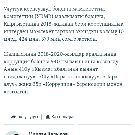
Улуттук коопсуздук боюнча мамлекеттик
комитеттин (УКМК) маалыматы боюнча,
Кыргызстанда 2018-жылдан бери коррупциялык
иштерден мамлекет тарткан зыяндын көлөмү 10
млрд. 424 млн. 379 миң сомго жеткен.
Жалпысынан 2018-2020-жылдар аралыгында
коррупция боюнча 940 кылмыш иши козголду.
Анын 410у «Кызмат абалынан кыянат
пайдалануу», 104ү «Пара талап кылуу», «Пара
алуу» жана 35и «Коррупция» беренелери менен
козголгон.
Бөлүшүңүз
Катталыңыз
Мирлан Кадыров