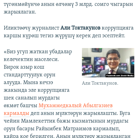
түгөнмөйүнчө анын өлчөмү 3 млрд. сомго чыгарын
жарыялаган.
Иликтөөчү журналист
Али Токтакунов
коррупцияга
каршы күрөш тегиз жүрүшү керек деп эсептейт.
«Биз угуп жаткан убадалар
келечектин маселеси.
Бирок азыр кош
стандарттуулук орун
алууда. Мына кечээ
Али Токтакунов.
жакында эле коррупцияга
шек саналып мурдагы
өкмөт башчы
Мухаммедкалый Абылгазиев
кармалды
деп анын мүлктөрүн жарыялашты. Буга
чейин Мамлекеттик бажы кызматынын мурдагы
орун басары Райымбек Матраимов кармалып,
кайра кое берилген. Анын мүлктөрү жарыяланган