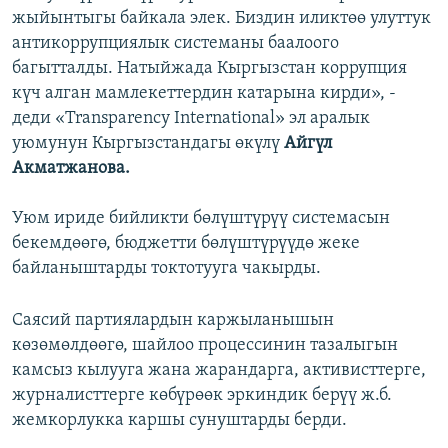
жыйынтыгы байкала элек. Биздин иликтөө улуттук
антикоррупциялык системаны баалоого
багытталды. Натыйжада Кыргызстан коррупция
күч алган мамлекеттердин катарына кирди», -
деди «Transparency International» эл аралык
уюмунун Кыргызстандагы өкүлү
Айгүл
Акматжанова.
Уюм ириде бийликти бөлүштүрүү системасын
бекемдөөгө, бюджетти бөлүштүрүүдө жеке
байланыштарды токтотууга чакырды.
Саясий партиялардын каржыланышын
көзөмөлдөөгө, шайлоо процессинин тазалыгын
камсыз кылууга жана жарандарга, активисттерге,
журналисттерге көбүрөөк эркиндик берүү ж.б.
жемкорлукка каршы сунуштарды берди.