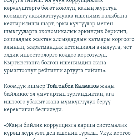
болууга тийиш. Ал үчүн коррупциялык
көрүнүштөргө бөгөт коюлуп, калың журттун
коомдогу акыйкаттуулукка ишеними калыбына
келтирилиши шарт, эрки күчтүүлөр менен
шыктууларга экономикалык эркиндик берилип,
социалдык жактан алсыздардын катмары коргоого
алынып, жаратмандык потенциалы ачылууга, чет
элдик инвесторлорго колдоо көрсөтүлүп,
Кыргызстанга болгон ишенимдин жана
урматтоонун рейтинги артууга тийиш».
Коомдук ишмер
Тойгонбек Калматов
жаңы
бийликке эл үмүт артып тургандыктан, ага
иштөөгө убакыт жана мүмкүнчүлүк берүү
керектигин белгиледи.
«Жаңы бийлик коррупцияга каршы системалык
күрөш жүргүзөт деп ишенип туралы. Укук коргоо