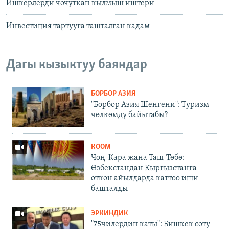
Ишкерлерди чочуткан кылмыш иштери
Инвестиция тартууга ташталган кадам
Дагы кызыктуу баяндар
БОРБОР АЗИЯ
"Борбор Азия Шенгени": Туризм
чөлкөмдү байытабы?
КООМ
Чоң-Кара жана Таш-Төбө:
Өзбекстандан Кыргызстанга
өткөн айылдарда каттоо иши
башталды
ЭРКИНДИК
"75чилердин каты": Бишкек соту