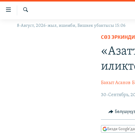
Линктер
Мазмунга
өтүңүз
Издөө
8-Август, 2026-жыл, ишемби, Бишкек убактысы 15:06
ЖАҢЫЛЫКТАР
Навигацияга
өтүңүз
СӨЗ ЭРКИНДИ
КЫРГЫЗСТАН
Издөөгө
«Азат
ДҮЙНӨ
КЫРГЫЗСТАН
салыңыз
УКРАИНА
САЯСАТ
ДҮЙНӨ
иликт
АТАЙЫН ИЛИКТӨӨ
ЭКОНОМИКА
БОРБОР АЗИЯ
ТВ ПРОГРАММАЛАР
МАДАНИЯТ
Бакыт Асанов
Б
ПОДКАСТ
БҮГҮН АЗАТТЫКТА
30-Сентябрь, 2
ӨЗГӨЧӨ ПИКИР
ЭКСПЕРТТЕР ТАЛДАЙТ
Бөлүшүңү
БИЗ ЖАНА ДҮЙНӨ
ДАНИСТЕ
Бизди Google'д