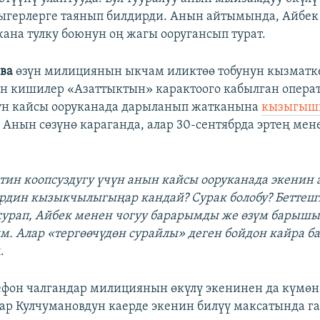
герлерге таянып билдирди. Анын айтымында, Айбек 
жана тулку боюнун оң жагы ооругансып турат.
ва
өзүн милициянын ыкчам иликтөө тобунун кызматк
 кишилер «Азаттыктын» карактоого кабылган операт
ун кайсы ооруканада дарыланып жатканына
кызыгыш
Анын сөзүнө караганда, алар 30-сентябрда эртең мен
тин коопсуздугу үчүн анын кайсы ооруканада экенин 
рдин кызыкчылыгыңар кандай? Сурак болобу? Беттеш
 сурап, Айбек менен чогуу барарымды же өзүм барыш
м. Алар «тергөөчүдөн сурайлы» деген бойдон кайра 
.
фон чалгандар милициянын өкүлү экенинен да күмөн
ар Кулчумановдун каерде экенин билүү максатында г