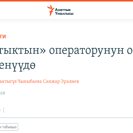
ГИ
тыктын» операторунун 
енүүдө
актыгүл Чыныбаева
Санжар Эралиев
019
з
ан табыңыз