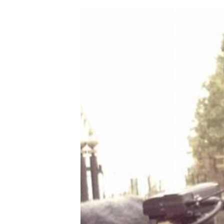
ЭЖЕ-СИҢДИЛЕР
АЗАТТЫК+
ЫҢГАЙСЫЗ СУРООЛОР