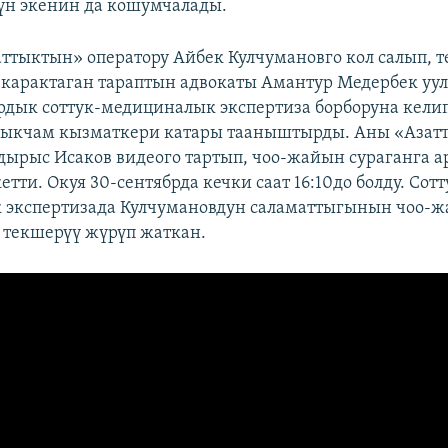
үн экенин да кошумчалады.
аттыктын» оператору Айбек Кулчумановго кол салып, 
карактаган тараптын адвокаты Амантур Медербек уу
дык соттук-медициналык экспертиза борборуна келип
ыкчам кызматкери катары тааныштырды. Аны «Азат
ырыс Исаков видеого тартып, чоо-жайын сураганга а
етти. Окуя 30-сентябрда кечки саат 16:10до болду. Сотт
 экспертизада Кулчумановдун саламаттыгынын чоо-
текшерүү жүрүп жаткан.