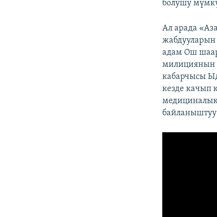
болушу мүмк
Ал арада «Аз
жабдууларын 
адам Ош шаар
милициянын 
кабарчысы Ыд
кезде качып к
медициналык
байланыштуу 