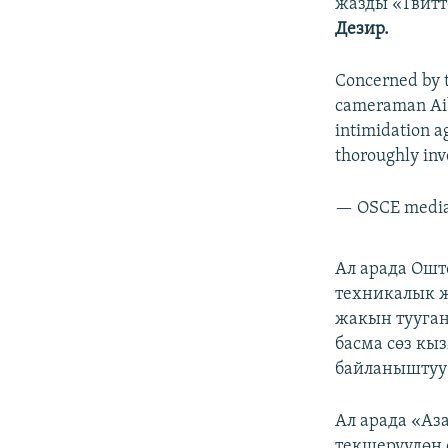
жазды «Твитт
Дезир.
Concerned by t
cameraman Aib
intimidation ag
thoroughly inv
— OSCE medi
Ал арада Ошт
техникалык 
жакын тууга
басма сөз кы
байланыштуу
Ал арада «Аз
текшерүүдөн 