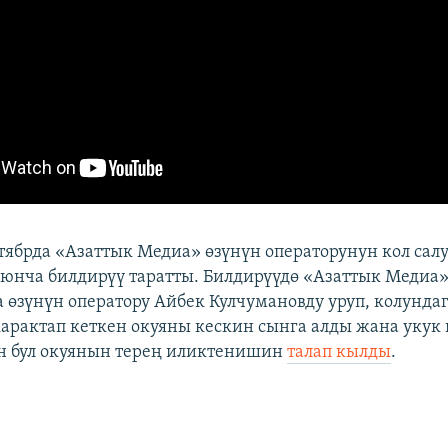
нтябрда «Азаттык Медиа» өзүнүн операторунун кол сал
нча билдирүү таратты. Билдирүүдө «Азаттык Медиа
өзүнүн оператору Айбек Кулчумановду уруп, колунда
арактап кеткен окуяны кескин сынга алды жана укук 
н бул окуянын терең иликтенишин
талап кылды
.