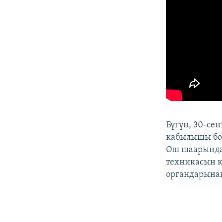
Бүгүн, 30-се
кабылышы бою
Ош шаарында 
техникасын к
органдарына