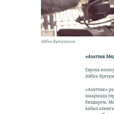
Айбек Кулчуманов.
«Азаттык Мед
Европа коопс
Айбек Кулчум
«Азаттык» ра
шаарында төр
билдирем. М
кабыл алынгы