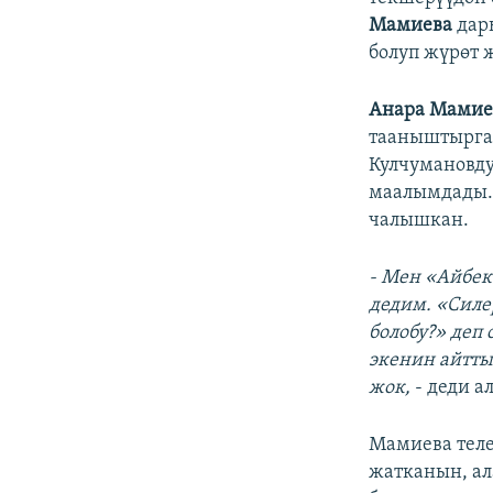
Мамиева
дары
болуп жүрөт 
Анара Мамие
тааныштырган
Кулчумановд
маалымдады. 
чалышкан.
- Мен «Айбек
дедим. «Силе
болобу?» деп
экенин айтты
жок,
- деди ал
Мамиева теле
жатканын, ал