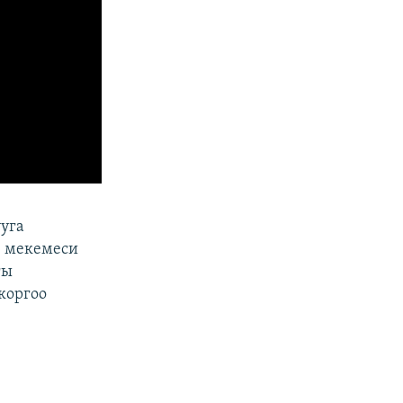
ууга
» мекемеси
гы
коргоо