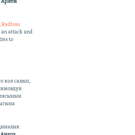
ү
Арлем
_Radiosu
 an attack and
ies to
о кол салып,
аимовдун
циясынын
лыгына
ициналык
ү
Анара