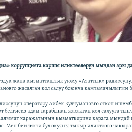
иа» коррупцияга каршы иликтөөлөрүн мындан ары да 
уздук жана кызматташтык уюму «Азаттык» радиосуну
ановго жасалган кол салуу боюнча камтамачылыгын 
диосунун оператору Айбек Кулчумановго өткөн ишем
т белгисиз адам тарабынан жасалган кол салууга тын
аалымат каражатынын кызматкерине карата мындай
с. Мен бийликти бул окуяны тыкыр иликтөөгө чакыра