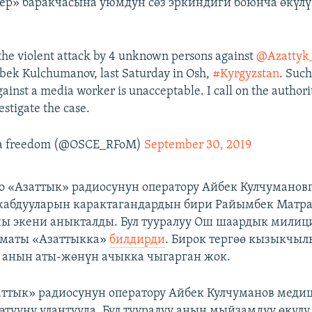
ер» баракчасына уюмдун сөз эркиндиги боюнча өкүл
he violent attack by 4 unknown persons against
@Azattyk
ek Kulchumanov, last Saturday in Osh,
#Kyrgyzstan
. Such
ainst a media worker is unacceptable. I call on the authorit
estigate the case.
a freedom (@OSCE_RFoM)
September 30, 2019
о «Азаттык» радиосунун оператору Айбек Кулчумановг
жабдууларын карактагандардын бири Райымбек Матр
ны экени аныкталды. Бул тууралуу Ош шаардык мили
зматы «Азаттыкка»
билдирди
. Бирок тергөө кызыкчы
 анын аты-жөнүн ачыкка чыгарган жок.
аттык» радиосунун оператору Айбек Кулчуманов мед
өтүүнү улантууда. Бул тууралуу анын мыйзамдуу өкүл