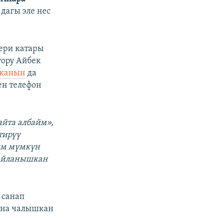
дагы эле нес
ери катары
ору Айбек
канын
да
ен телефон
айта албайм»,
тирүү
ым мүмкүн
байланышкан
 санап
ана чалышкан