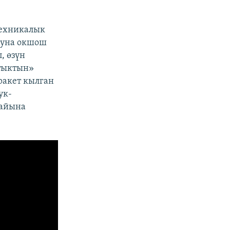
техникалык
луна окшош
, өзүн
тыктын»
ракет кылган
ук-
жайына