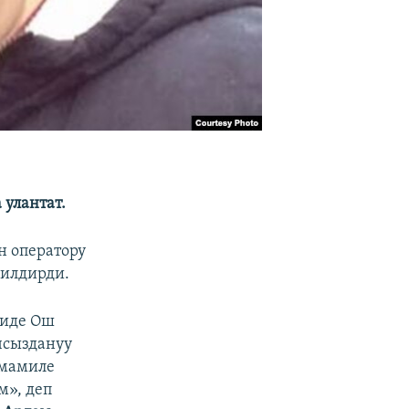
улантат.
н оператору
билдирди.
биде Ош
чсыздануу
 мамиле
м», деп