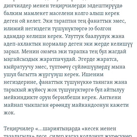
динчилдер менен теңирчилерди элдештирүүдө
балким мамлекет маселени колго алыш керек
деген ой келет. Эки тараптан тең фанаттык эмес,
илимий негиздеги түшүнүктөргө ээ болгон
адамдар келиши керек. Улуттук баалуулук жана
адеп-ахлактык нормалар деген эки жерде келишүү
зарыл. Менин оюмча эки тарапка тең бул жагдай
ыңгайсыздык жаратпачудай. Эгерде жаратса,
кыйратуучу эмес, түптөөчү сүйлөшүүлөрдү мына
ушул багытта жүргүзүш керек. Ишеним
негиздерине, фанаттык түшүнүккө таянган жана
тарыхый жүйөсү жок түшүнүктөргө бул айтылуу
мейкиндикте орун берилбеши керек. Анткени
майнап чыкпаган өрөөндү майкандоонун кажети
жок.
Теңирчилер «...шариятыңарда «кесек менен
тазалагыла» десе, силер кагаз колдонуп жүрөсүңөр,