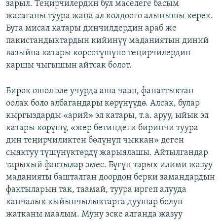
зарыл. Теңирчилердин бул маселеге басым
жасаганы туура жана ал колдоого алынышы керек.
Буга мисал катары динчилдердин араб же
пакистандыктардын кийинүү маданиятын диний
вазыйпа катары көрсөтүшүнө теңирчилердин
каршы чыгышын айтсак болот.
Бирок ошол эле учурда аша чаап, фанаттыктан
оолак боло албагандары көрүнүүдө. Алсак, булар
кыргыздарды «арий» эл катары, т.а. аруу, ыйык эл
катары көрүшү, «жер бетиндеги биринчи туура
дин теңирчиликтен бөлүнүп чыккан» деген
сыяктуу түшүнүктөрдү жарыялашы. Айтылгандар
тарыхый фактылар эмес. Бүгүн тарых илими жазуу
маданияты башталган доордон берки замандардын
фактыларын так, таамай, туура иргеп алууда
канчалык кыйынчылыктарга дуушар болуп
жатканы маалым. Муну эске алганда жазуу