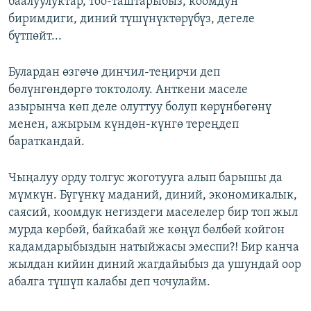
баалуулуктар, тоо-таштарыбыз, коомдун
биримдиги, диний түшүнүктөрүбүз, дегеле
бүтпөйт...
Булардан өзгөчө динчил-теңирчи деп
бөлүнгөндөргө токтололу. Анткени маселе
азырынча көп деле олуттуу болуп көрүнбөгөнү
менен, ажырым күндөн-күнгө тереңдеп
бараткандай.
Чыңалуу орду толгус жоготууга алып барышы да
мүмкүн. Бүгүнкү маданий, диний, экономикалык,
саясий, коомдук негиздеги маселелер бир топ жыл
мурда көрбөй, байкабай же көңүл бөлбөй койгон
кадамдарыбыздын натыйжасы эмеспи?! Бир канча
жылдан кийин диний жагдайыбыз да ушундай оор
абалга түшүп калабы деп чочулайм.