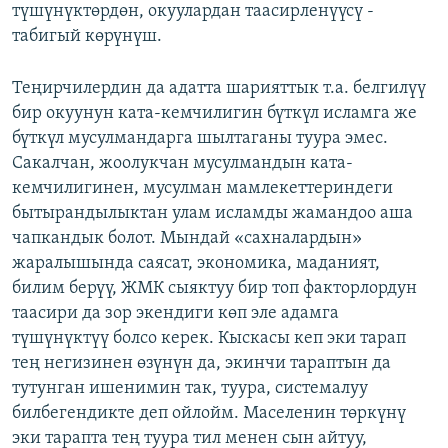
түшүнүктөрдөн, окуулардан таасирленүүсү -
табигый көрүнүш.
Теңирчилердин да адатта шарияттык т.а. белгилүү
бир окуунун ката-кемчилигин бүткүл исламга же
бүткүл мусулмандарга шылтаганы туура эмес.
Сакалчан, жоолукчан мусулмандын ката-
кемчилигинен, мусулман мамлекеттериндеги
бытырандылыктан улам исламды жамандоо аша
чапкандык болот. Мындай «сахналардын»
жаралышында саясат, экономика, маданият,
билим берүү, ЖМК сыяктуу бир топ факторлордун
таасири да зор экендиги көп эле адамга
түшүнүктүү болсо керек. Кыскасы кеп эки тарап
тең негизинен өзүнүн да, экинчи тараптын да
тутунган ишенимин так, туура, системалуу
билбегендикте деп ойлойм. Маселенин төркүнү
эки тарапта тең туура тил менен сын айтуу,