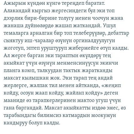
Ажырым күндөн күнгө тереңдеп баратат.
Алакандай кыргыз жергесиндеги бул эки топ
дээрлик бири-бирине толугу менен чоочун жана
жанаша дүйнөлөрдө жашап жаткандай. Ушул
темаларга арналган бир топ телеберүүлөр, дебаттар
сыяктуу иш-чаралар өзүнүн оргиналдуулугун
жоготуп, эптеп уруштуруп жибермейге өтүп калды.
Ал жерге барган эки тараптын өкүлдөрү тең
акыйкат үчүн өзүнүн менменсинүүсүн экинчи
планга коюп, талкуудан тактык жаратканды
максат кылышкан жок. Эки тарап тең андай
жерлерге, жалпак тил менен айтканда, «жеңип
койду, оозун жаап койду, жайлап койду» деген
мааниде өз тарапкерлеринен мактоо угуш үчүн
гана баргандай. Максат акыйкатты издөө эмес, өз
тарабындагы билимсиз катмардын моокумун
кандыруу болуп калды.