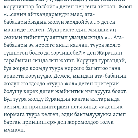
көрүнүштөр болбойт» деген нерсени айткан. Жооп
«...сенин айткандарыңды эмес, ата-
бабаларыбыздын жолун жолдойбуз...» деген
мааниде келген. Мушриктердин мындай аң-
сезими тийиштүү аяттын уландысында «... Ата-
бабалары эч нерсеге акыл калчап, туура жолго
түшпөгөн болсо да ээрчишеби?!» деп Жараткан
тарабынан сындалып жатат. Көрүнүп тургандай,
бул жерде коомду туура нерсеге багыттоо гана
аракети көрүнүүдө. Демек, мындан ата-бабанын
жолун жолдоодо «туура жол» деген критерий
болушу керек деген жыйынтык чыгарууга болот.
Бул туура жолду Курандын калган аяттарында
айтылган принциптердин негизинде «адептик
нормага туура келген, элди бактылуулукка алып
барган принциптер» деп жоромолдоо толук
мүмкүн.