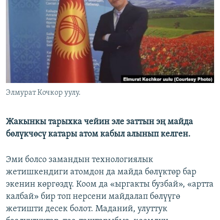
ОНЛАЙН ШЕРИНЕ
ЭЖЕ-СИҢДИЛЕР
АЗАТТЫК+
ЫҢГАЙСЫЗ СУРООЛОР
ЭЕ/АРнун бардык сайттары
Элмурат Кочкор уулу.
Жакынкы тарыхка чейин эле заттын эң майда
бөлүкчөсү катары атом кабыл алынып келген.
Эми болсо замандын технологиялык
жетишкендиги атомдон да майда бөлүктөр бар
экенин көргөздү. Коом да «ыргакты бузбай», «артта
калбай» бир топ нерсени майдалап бөлүүгө
жетишти десек болот. Маданий, улуттук