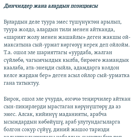
Динчилдер жана алардын позициясы
Булардын деле туура эмес түшүнүктөн арылып,
туура жолдо, алардын тили менен айтканда,
«шарият жолу менен жашайлы» деген жакшы ой-
максатына сый-урмат көргөзүү керек деп ойлойм.
Т.а. ошол эле шарияттагы «уурдаба, жалган
сүйлөбө, чагымчылдык кылба, бирөөгө жамандык
каалаба, ата-энеңди сыйла, адамдарга колдон
келсе жардам бер» деген асыл ойлор сый-урматка
гана татыктуу.
Бирок, ошол эле учурда, өзгөчө теңирчилер айткан
сын-пикирлерди ырастаган көрүнүштөрү да аз
эмес. Алсак, кийинүү маданияты, арабча
ысымдардын көбөйүшү, араб улутундагыларга
болгон сокур сүйүү, диний жашоо таризди