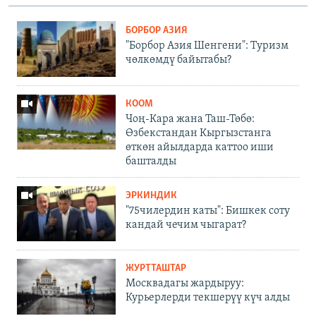
БОРБОР АЗИЯ
"Борбор Азия Шенгени": Туризм
чөлкөмдү байытабы?
КООМ
Чоң-Кара жана Таш-Төбө:
Өзбекстандан Кыргызстанга
өткөн айылдарда каттоо иши
башталды
ЭРКИНДИК
"75чилердин каты": Бишкек соту
кандай чечим чыгарат?
ЖУРТТАШТАР
Москвадагы жардыруу:
Курьерлерди текшерүү күч алды