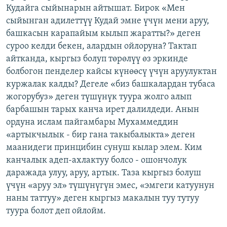
Кудайга сыйынарын айтышат. Бирок «Мен
сыйынган адилеттүү Кудай эмне үчүн мени аруу,
башкасын карапайым кылып жаратты?» деген
суроо келди бекен, алардын ойлоруна? Тактап
айтканда, кыргыз болуп төрөлүү өз эркинде
болбогон пенделер кайсы күнөөсү үчүн аруулуктан
куржалак калды? Дегеле «биз башкалардан тубаса
жогорубуз» деген түшүнүк туура жолго алып
барбашын тарых канча ирет далилдеди. Анын
ордуна ислам пайгамбары Мухаммеддин
«артыкчылык - бир гана такыбалыкта» деген
маанидеги принцибин сунуш кылар элем. Ким
канчалык адеп-ахлактуу болсо - ошончолук
даражада улуу, аруу, артык. Таза кыргыз болуш
үчүн «аруу эл» түшүнүгүн эмес, «эмгеги катуунун
наны таттуу» деген кыргыз макалын туу тутуу
туура болот деп ойлойм.