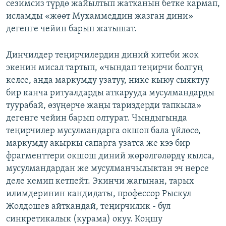
сезимсиз түрдө жайылтып жатканын бетке кармап,
исламды «жөөт Мухаммеддин жазган дини»
дегенге чейин барып жатышат.
Динчилдер теңирчилердин диний китеби жок
экенин мисал тартып, «чындап теңирчи болгуң
келсе, анда маркумду узатуу, нике кыюу сыяктуу
бир канча ритуалдарды аткарууда мусулмандарды
туурабай, өзүңөрчө жаңы тариздерди тапкыла»
дегенге чейин барып олтурат. Чындыгында
теңирчилер мусулмандарга окшоп бала үйлөсө,
маркумду акыркы сапарга узатса же кээ бир
фрагменттери окшош диний жөрөлгөлөрдү кылса,
мусулмандардан же мусулманчылыктан эч нерсе
деле кемип кетпейт. Экинчи жагынан, тарых
илимдеринин кандидаты, профессор Рыскул
Жолдошев айткандай, теңирчилик - бул
синкретикалык (курама) окуу. Коңшу