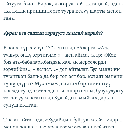
айтууга болот. Бирок, жогоруда айтылгандай, адеп-
ахлактык принциптерге туура келүү шарты менен
гана.
Куран ата салтын ээрчүүгө кандай карайт?
Бакара сүрөсүнүн 170-аятында «Аларга: «Алла
түшүргөндү ээрчигиле!» – деп айтса, алар: «Жок,
биз ата-бабаларыбыздан калган нерселерди
ээрчийбиз», – дешет...» деп айтылат. Бул маанини
туюнткан башка да бир топ аят бар. Бул аят эмнени
түшүндүрөт? Мухаммед пайгамбар тийиштүү
коомдогу адилетсиздикти, анархияны, бузукулукту
токтотуу максатында Кудайдын мыйзамдарын
сунуш кылган.
Тактап айтканда, «Кудайдын буйрук-мыйзамдары
менен жашаган учурда коомдогу жан кейиткен