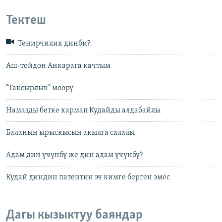
Тектеш
Теңирчилик динби?
Аш-тойдон Анкарага качтым
"Таксырлык" мөөрү
Намазды бетке кармап Кудайды алдабайлы
Баланын ырыскысын акылга салалы
Адам дин үчүнбү же дин адам үчүнбү?
Кудай диндин патентин эч кимге берген эмес
Дагы кызыктуу баяндар