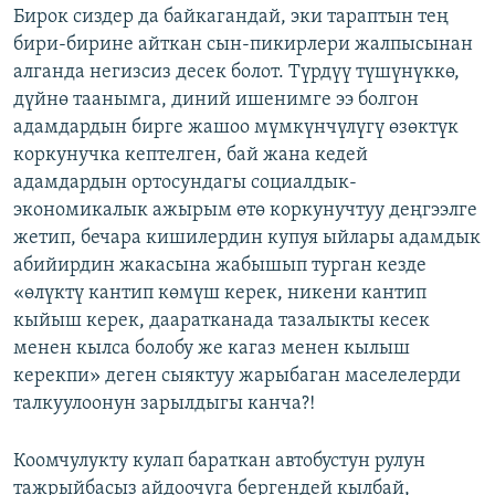
Бирок сиздер да байкагандай, эки тараптын тең
бири-бирине айткан сын-пикирлери жалпысынан
алганда негизсиз десек болот. Түрдүү түшүнүккө,
дүйнө таанымга, диний ишенимге ээ болгон
адамдардын бирге жашоо мүмкүнчүлүгү өзөктүк
коркунучка кептелген, бай жана кедей
адамдардын ортосундагы социалдык-
экономикалык ажырым өтө коркунучтуу деңгээлге
жетип, бечара кишилердин купуя ыйлары адамдык
абийирдин жакасына жабышып турган кезде
«өлүктү кантип көмүш керек, никени кантип
кыйыш керек, дааратканада тазалыкты кесек
менен кылса болобу же кагаз менен кылыш
керекпи» деген сыяктуу жарыбаган маселелерди
талкуулоонун зарылдыгы канча?!
Коомчулукту кулап бараткан автобустун рулун
тажрыйбасыз айдоочуга бергендей кылбай,