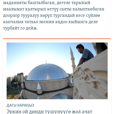
маданияты башталбаган, дегеле тарыхый
маалымат калтырып кетүү салты калыптанбаган
доорлор тууралуу көрүп тургандай кесе сүйлөө
канчалык татаал экенин аңдоо кыйынга деле
турбайт го дейм.
ДАГЫ КАРАҢЫЗ
Эркин ой динди түшүнүүгө жол ачат