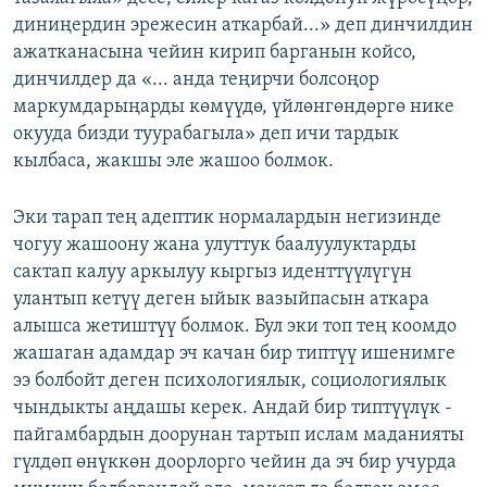
диниңердин эрежесин аткарбай...» деп динчилдин
ажатканасына чейин кирип барганын койсо,
динчилдер да «... анда теңирчи болсоңор
маркумдарыңарды көмүүдө, үйлөнгөндөргө нике
окууда бизди туурабагыла» деп ичи тардык
кылбаса, жакшы эле жашоо болмок.
Эки тарап тең адептик нормалардын негизинде
чогуу жашоону жана улуттук баалуулуктарды
сактап калуу аркылуу кыргыз иденттүүлүгүн
улантып кетүү деген ыйык вазыйпасын аткара
алышса жетиштүү болмок. Бул эки топ тең коомдо
жашаган адамдар эч качан бир типтүү ишенимге
ээ болбойт деген психологиялык, социологиялык
чындыкты аңдашы керек. Андай бир типтүүлүк -
пайгамбардын доорунан тартып ислам маданияты
гүлдөп өнүккөн доорлорго чейин да эч бир учурда