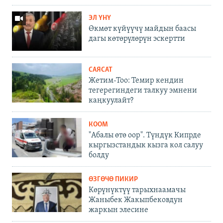
ЭЛ ҮНҮ
Өкмөт күйүүчү майдын баасы
дагы көтөрүлөрүн эскертти
САЯСАТ
Жетим-Тоо: Темир кендин
тегерегиндеги талкуу эмнени
каңкуулайт?
КООМ
"Абалы өтө оор". Түндүк Кипрде
кыргызстандык кызга кол салуу
болду
ӨЗГӨЧӨ ПИКИР
Көрүнүктүү тарыхнаамачы
Жаныбек Жакыпбековдун
жаркын элесине