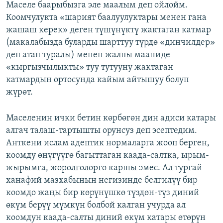
Маселе баарыбызга эле маалым деп ойлойм.
Коомчулукта «шарият баалуулуктары менен гана
жашаш керек» деген түшүнүктү жактаган катмар
(макалабызда буларды шарттуу түрдө «динчилдер»
деп атап туралы) менен жалпы мааниде
«кыргызчылыкты» туу тутууну жактаган
катмардын ортосунда кайым айтышуу болуп
жүрөт.
Маселенин ички бетин көрбөгөн дин адиси катары
алгач талаш-тартышты орунсуз деп эсептедим.
Анткени ислам адептик нормаларга жооп берген,
коомду өнүгүүгө багыттаган каада-салтка, ырым-
жырымга, жөрөлгөлөргө каршы эмес. Ал тургай
ханафий мазхабынын негизинде белгилүү бир
коомдо жаңы бир көрүнүшкө түздөн-түз диний
өкүм берүү мүмкүн болбой калган учурда ал
коомдун каада-салты диний өкүм катары өтөрүн