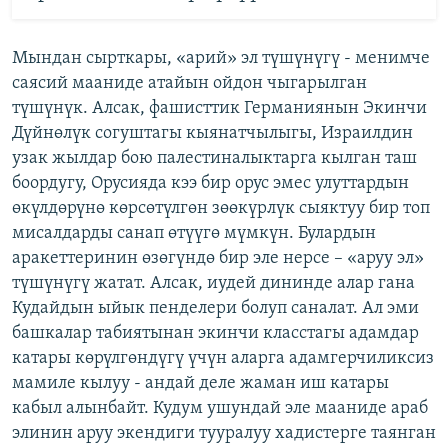
Мындан сырткары, «арий» эл түшүнүгү - менимче
саясий мааниде атайын ойдон чыгарылган
түшүнүк. Алсак, фашисттик Германиянын Экинчи
Дүйнөлүк согуштагы кыянатчылыгы, Израилдин
узак жылдар бою палестиналыктарга кылган таш
боордугу, Орусияда кээ бир орус эмес улуттардын
өкүлдөрүнө көрсөтүлгөн зөөкүрлүк сыяктуу бир топ
мисалдарды санап өтүүгө мүмкүн. Булардын
аракеттеринин өзөгүндө бир эле нерсе – «аруу эл»
түшүнүгү жатат. Алсак, иудей дининде алар гана
Кудайдын ыйык пенделери болуп саналат. Ал эми
башкалар табиятынан экинчи класстагы адамдар
катары көрүлгөндүгү үчүн аларга адамгерчиликсиз
мамиле кылуу - андай деле жаман иш катары
кабыл алынбайт. Кудум ушундай эле мааниде араб
элинин аруу экендиги тууралуу хадистерге таянган