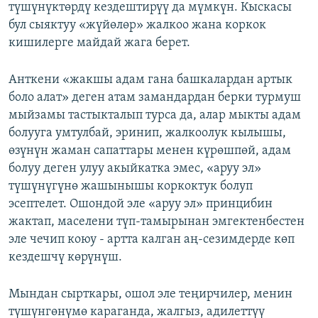
түшүнүктөрдү кездештирүү да мүмкүн. Кыскасы
бул сыяктуу «жүйөлөр» жалкоо жана коркок
кишилерге майдай жага берет.
Анткени «жакшы адам гана башкалардан артык
боло алат» деген атам замандардан берки турмуш
мыйзамы тастыкталып турса да, алар мыкты адам
болууга умтулбай, эринип, жалкоолук кылышы,
өзүнүн жаман сапаттары менен күрөшпөй, адам
болуу деген улуу акыйкатка эмес, «аруу эл»
түшүнүгүнө жашынышы коркоктук болуп
эсептелет. Ошондой эле «аруу эл» принцибин
жактап, маселени түп-тамырынан эмгектенбестен
эле чечип коюу - артта калган аң-сезимдерде көп
кездешчү көрүнүш.
Мындан сырткары, ошол эле теңирчилер, менин
түшүнгөнүмө караганда, жалгыз, адилеттүү