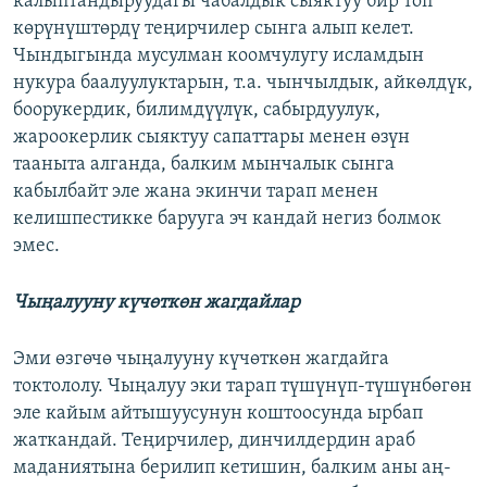
калыптандыруудагы чабалдык сыяктуу бир топ
көрүнүштөрдү теңирчилер сынга алып келет.
Чындыгында мусулман коомчулугу исламдын
нукура баалуулуктарын, т.а. чынчылдык, айкөлдүк,
боорукердик, билимдүүлүк, сабырдуулук,
жароокерлик сыяктуу сапаттары менен өзүн
тааныта алганда, балким мынчалык сынга
кабылбайт эле жана экинчи тарап менен
келишпестикке барууга эч кандай негиз болмок
эмес.
Чыңалууну күчөткөн жагдайлар
Эми өзгөчө чыңалууну күчөткөн жагдайга
токтололу. Чыңалуу эки тарап түшүнүп-түшүнбөгөн
эле кайым айтышуусунун коштоосунда ырбап
жаткандай. Теңирчилер, динчилдердин араб
маданиятына берилип кетишин, балким аны аң-