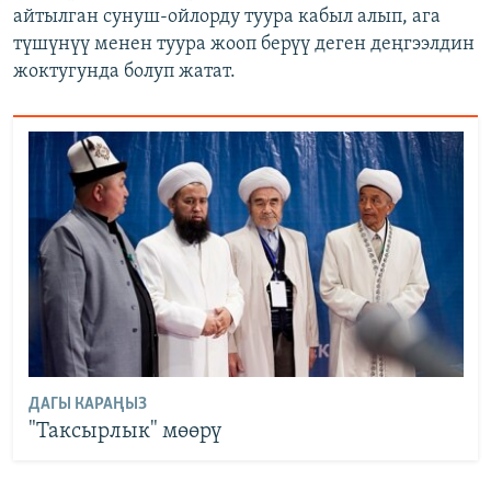
айтылган сунуш-ойлорду туура кабыл алып, ага
түшүнүү менен туура жооп берүү деген деңгээлдин
жоктугунда болуп жатат.
ДАГЫ КАРАҢЫЗ
"Таксырлык" мөөрү