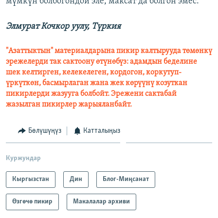
мүмкүн болбогондой эле, максат да болгон эмес.
Элмурат Кочкор уулу, Түркия
"Азаттыктын" материалдарына пикир калтырууда төмөнкү
эрежелерди так сактоону өтүнөбүз: адамдын беделине
шек келтирген, келекелеген, кордогон, коркутуп-
үркүткөн, басмырлаган жана жек көрүүнү козуткан
пикирлерди жазууга болбойт. Эрежени сактабай
жазылган пикирлер жарыяланбайт.
Бөлүшүңүз
Катталыңыз
Куржундар
Кыргызстан
Дин
Блог-Миңсанат
Өзгөчө пикир
Макалалар архиви