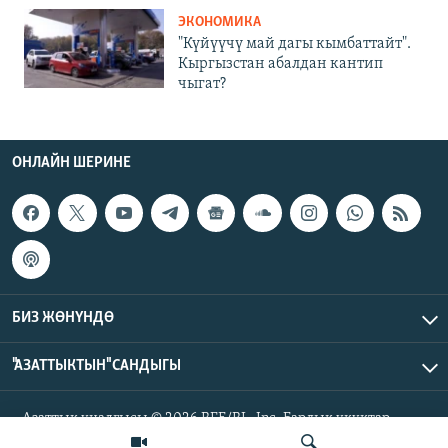
ЭКОНОМИКА
"Күйүүчү май дагы кымбаттайт".
Кыргызстан абалдан кантип
чыгат?
ОНЛАЙН ШЕРИНЕ
БИЗ ЖӨНҮНДӨ
"АЗАТТЫКТЫН" САНДЫГЫ
Азаттык үналгысы © 2026 RFE/RL, Inc. Бардык укуктар
корголгон.