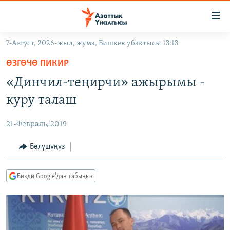
Линктер
Мазмунга
өтүңүз
7-Август, 2026-жыл, жума, Бишкек убактысы 13:13
Навигацияга
ЖАҢЫЛЫКТАР
өтүңүз
ӨЗГӨЧӨ ПИКИР
КЫРГЫЗСТАН
Издөөгө
«Динчил-теңирчи» ажырымы -
салыңыз
ДҮЙНӨ
КЫРГЫЗСТАН
куру талаш
УКРАИНА
САЯСАТ
ДҮЙНӨ
21-Февраль, 2019
АТАЙЫН ИЛИКТӨӨ
ЭКОНОМИКА
БОРБОР АЗИЯ
ТВ ПРОГРАММАЛАР
Бөлүшүңүз
МАДАНИЯТ
ПОДКАСТ
БҮГҮН АЗАТТЫКТА
Бизди Google'дан табыңыз
ӨЗГӨЧӨ ПИКИР
ЭКСПЕРТТЕР ТАЛДАЙТ
БИЗ ЖАНА ДҮЙНӨ
Русский
ДАНИСТЕ