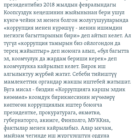
президентибиз 2018 жылдын февралындагы
Коопсуздук кеңешинин жыйынынан бери ушул
күнгө чейин эл менен болгон жолугушууларында
«коррупция менен күрөшүү - менин ишимдин
негизги багыттарынын бири» деп айтып келет. Ал
түгүл «коррупция тамырын биз ойлогондон да
терең жайыптыр» деп моюнга алып, «бул багытта
эл, коомчулук да жардам бериши керек» деп
коомчулукка кайрылып келет. Бирок иш
алгылыктуу жүрбөй жатат. Себеби тийиштүү
мамлекеттик органдар жакшы иштебей жатышат.
Буга мисал - биздин «Коррупцияга каршы элдик
көзөмөл» коомдук бирикмесинин мүчөлөрү
көптөгөн коррупциялык иштер боюнча
президентке, прокуратурага, өкмөткө,
губернаторго, акимге, Финполго, МУККна,
фактылар менен кайрылабыз. Алар ыкчам,
мыйзам чегинде иш жүргүзүштүн ордуна