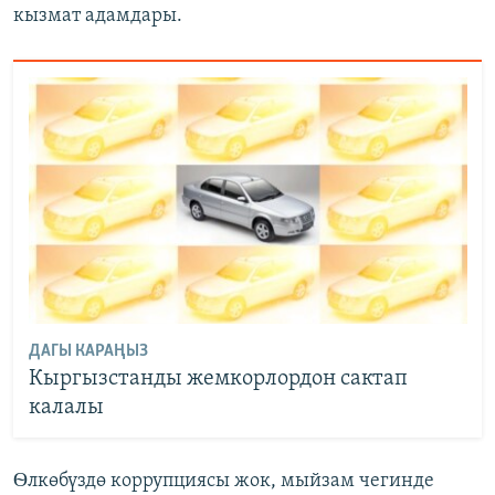
кызмат адамдары.
ДАГЫ КАРАҢЫЗ
Кыргызстанды жемкорлордон сактап
калалы
Ѳлкөбүздө коррупциясы жок, мыйзам чегинде