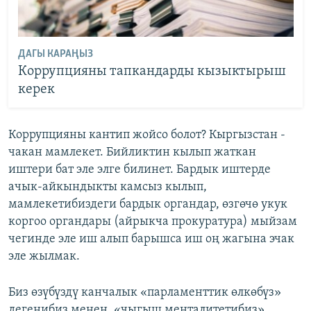
ДАГЫ КАРАҢЫЗ
Коррупцияны тапкандарды кызыктырыш
керек
Коррупцияны кантип жойсо болот? Кыргызстан -
чакан мамлекет. Бийликтин кылып жаткан
иштери бат эле элге билинет. Бардык иштерде
ачык-айкындыкты камсыз кылып,
мамлекетибиздеги бардык органдар, өзгөчө укук
коргоо органдары (айрыкча прокуратура) мыйзам
чегинде эле иш алып барышса иш оң жагына эчак
эле жылмак.
Биз өзүбүздү канчалык «парламенттик өлкөбүз»
дегенибиз менен, «чыгыш менталитетибиз»