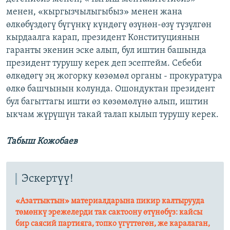
менен, «кыргызчылыгыбыз» менен жана
өлкөбүздөгү бүгүнкү күндөгү өзүнөн-өзү түзүлгөн
кырдаалга карап, президент Конституциянын
гаранты экенин эске алып, бул иштин башында
президент турушу керек деп эсептейм. Себеби
өлкөдөгү эң жогорку көзөмөл органы - прокуратура
өлкө башчынын колунда. Ошондуктан президент
бул багыттагы ишти өз көзөмөлүнө алып, иштин
ыкчам жүрүшүн такай талап кылып турушу керек.
Табыш Кожобаев
Эскертүү!
«Азаттыктын» материалдарына пикир калтырууда
төмөнкү эрежелерди так сактоону өтүнөбүз: кайсы
бир саясий партияга, топко үгүттөгөн, же каралаган,