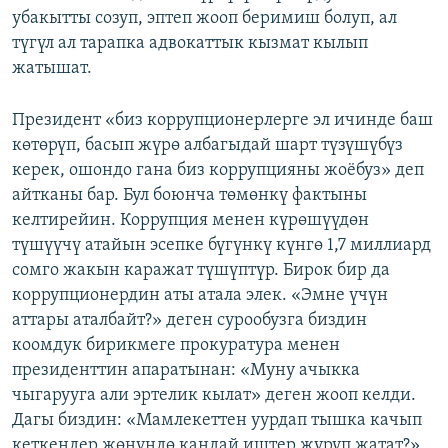
убакытты созуп, эптеп жооп беримиш болуп, ал
түгүл ал тарапка адвокаттык кызмат кылып
жатышат.
Президент «биз коррупционерлерге эл ичинде баш
көтөрүп, басып жүрө албагыдай шарт түзүшүбүз
керек, ошондо гана биз коррупцияны жоёбуз» деп
айтканы бар. Бул боюнча төмөнкү фактыны
келтирейин. Коррупция менен күрөшүүдөн
түшүүчү атайын эсепке бүгүнкү күнгө 1,7 миллиард
сомго жакын каражат түшүптүр. Бирок бир да
коррупционердин аты атала элек. «Эмне үчүн
аттары аталбайт?» деген сурообузга биздин
коомдук бирикмеге прокуратура менен
президенттин апаратынан: «Муну ачыкка
чыгарууга али эртелик кылат» деген жооп келди.
Дагы биздин: «Мамлекеттен уурдап тышка качып
кеткендер жөнүндө кандай иштер жүрүп жатат?»