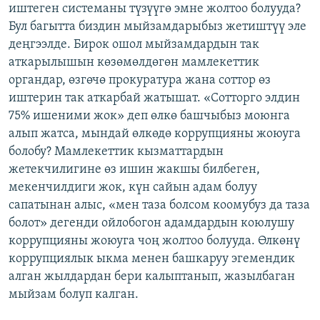
иштеген системаны түзүүгө эмне жолтоо болууда?
Бул багытта биздин мыйзамдарыбыз жетиштүү эле
деңгээлде. Бирок ошол мыйзамдардын так
аткарылышын көзөмөлдөгөн мамлекеттик
органдар, өзгөчө прокуратура жана соттор өз
иштерин так аткарбай жатышат. «Сотторго элдин
75% ишеними жок» деп өлкө башчыбыз моюнга
алып жатса, мындай өлкөдө коррупцияны жоюуга
болобу? Мамлекеттик кызматтардын
жетекчилигине өз ишин жакшы билбеген,
мекенчилдиги жок, күн сайын адам болуу
сапатынан алыс, «мен таза болсом коомубуз да таза
болот» дегенди ойлобогон адамдардын коюлушу
коррупцияны жоюуга чоң жолтоо болууда. Өлкөнү
коррупциялык ыкма менен башкаруу эгемендик
алган жылдардан бери калыптанып, жазылбаган
мыйзам болуп калган.