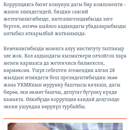
Коррупцияга бөгөт коюунун дагы бир компоненти -
жапон элиндегидей, биздин саясий
жетекчилигибизде, интеллигенциябызда элге
берген, өзгөчө шайлоо алдындагы убадаларыбызды
антыбыз аткарылбай жатканында.
Кемчилигибизди моюнга алуу институту таптакыр
эле жок. Кол алдындагы кызматкери олчойгон пара
менен кармалса да жетекчиси билмексен,
көрмөксөн. Ушул себептен эгемендик алган 28
жылдын ичиндеги беш президентибиздин экөө
жана УКМКнын мурунку башчысы качкын, дагы
бирөө, эки өкмөт башчы, депутат бүгүнкү күндө
камакта. Өлкөбүздө коррупция кандай деңгээлде
экени ушундан көрүнүп турбайбы.