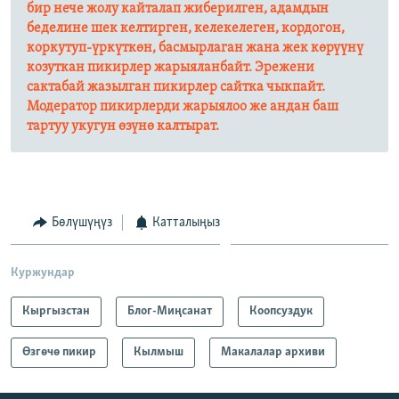
бир нече жолу кайталап жиберилген, адамдын
беделине шек келтирген, келекелеген, кордогон,
коркутуп-үркүткөн, басмырлаган жана жек көрүүнү
козуткан пикирлер жарыяланбайт. Эрежени
сактабай жазылган пикирлер сайтка чыкпайт.
Модератор пикирлерди жарыялоо же андан баш
тартуу укугун өзүнө калтырат.​
Бөлүшүңүз
Катталыңыз
Куржундар
Кыргызстан
Блог-Миңсанат
Коопсуздук
Өзгөчө пикир
Кылмыш
Макалалар архиви