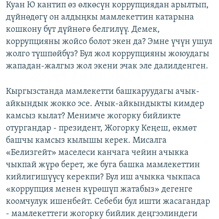
Куан Ю кантип өз өлкөсүн коррупциядан арылтып,
дүйнөдөгү он алдыңкы мамлекеттин катарына
кошкону бүт дүйнөгө белгилүү. Демек,
коррупцияны жойсо болот экен да? Эмне үчүн ушул
жолго түшпөйбүз? Бул жол коррупцияны жоюудагы
жападан-жалгыз жол экени эчак эле далилденген.
Кыргызстанда мамлекетти башкаруудагы ачык-
айкындык жокко эсе. Ачык-айкындыкты кимдер
камсыз кылат? Менимче жогорку бийликте
отургандар - президент, Жогорку Кеңеш, өкмөт
башчы камсыз кылышы керек. Мисалга
«Белизгейт» маселеси канчага чейин ачыкка
чыкпай жүрө берет, же буга башка мамлекеттин
кийлигишүүсү керекпи? Бул иш ачыкка чыкпаса
«коррупция менен күрөшүп жатабыз» дегенге
коомчулук ишенбейт. Себеби бул ишти жасагандар
- мамлекеттеги жогорку бийлик деңгээлиндеги