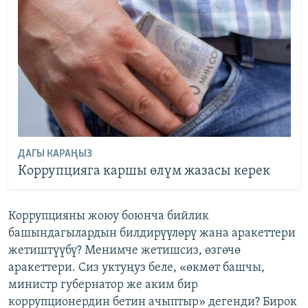
ДАГЫ КАРАҢЫЗ
Коррупцияга каршы өлүм жазасы керек
Коррупцияны жоюу боюнча бийлик
башындагылардын билдирүүлөрү жана аракеттери
жетиштүүбү? Менимче жетишсиз, өзгөчө
аракеттери. Сиз уктуңуз беле, «өкмөт башчы,
министр губернатор же аким бир
коррупционердин бетин ачыптыр» дегенди? Бирок