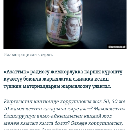
ОНЛАЙН ШЕРИНЕ
ЭЖЕ-СИҢДИЛЕР
АЗАТТЫК+
ЫҢГАЙСЫЗ СУРООЛОР
ЭЕ/АРнун бардык сайттары
Иллюстрациялык сүрөт.
«Азаттык» радиосу жемкорлукка каршы күрөштү
күчөтүү боюнча жарыялаган сынакка келип
түшкөн материалдарды жарыялоону улантат.
Кыргызстан канткенде коррупциясы жок 50, 30 же
10 мамлекеттин катарына кире алат? Мамлекеттик
башкаруунун ачык-айкындыгын кандай жол
менен камсыз кылса болот? Өлкөдө коррупциясыз,