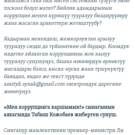
мыйзамга гана баш ийген системаны түзүүгө эмне
тоскоол болуп жатат? Бийлик адамдарынын
коррупция менен күрөшүү тууралуу билдирүүлөрү
жана жасаган аракеттери жетиштүүбү?
Кадырман мекендеш, жемкорлуктан арылуу
тууралуу сизди да түйшөлткөн ой бардыр. Коомдук
илдетке айланган коррупцияны жок кылуу
тууралуу сунушуңуз, башка өлкөлөрдүн өрнөктүү
мисалдары болсо, кыска-нуска жана түшүнүктүү
баяндап, видео же текст түрүндө
azattyk.synak@gmail.com ​электрондук дарегине
жөнөтүңүз.
«Мен коррупцияга каршымын!» сынагынын
алкагында Табыш Кожобаев жиберген сунуш.
Сингапур мамлекетинин премьер-министри Ли