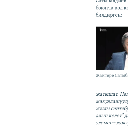
Сатыбалдиев 
боюнча кол к
билдирген:
Жантөрө Сатыб
жатышат. Нег
макулдашуусу
жылы сентябр
алып келет" 
элемент жокт