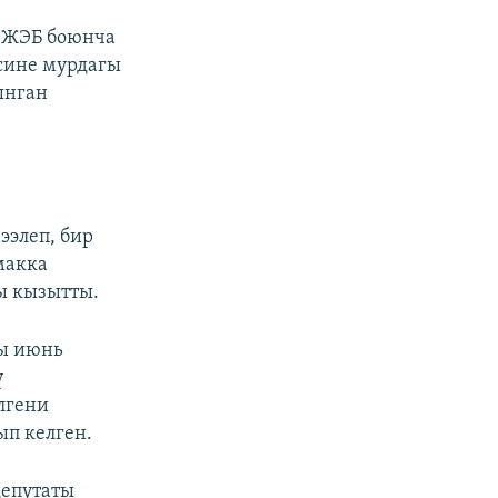
 ЖЭБ боюнча
сине мурдагы
ынган
ээлеп, бир
макка
ы кызытты.
гы июнь
ү
лгени
ып келген.
депутаты