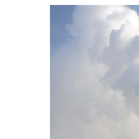
ЭЖЕ-СИҢДИЛЕР
АЗАТТЫК+
ЫҢГАЙСЫЗ СУРООЛОР