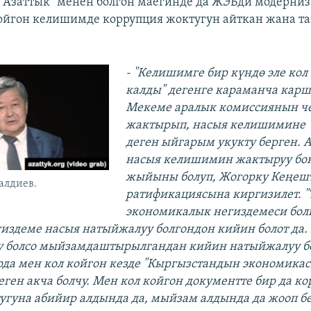
"Азаттык" менен болгон маегинде да ЖЭБди модерни
ойгон келишимде коррупция жоктугун айткан жана та
- "Келишимге бир күндө эле кол
калды" дегенге караманча кар
Мекеме аралык комиссиянын ч
жактырып, насыя келишимине "
деген ыйгарым укукту берген. 
насыя келишимин жактыруу бо
жыйыны болуп, Жогорку Кеңеш
алдиев.
ратификациясына киргизилет. 
экономикалык негиздемеси болг
издеме насыя натыйжалуу болгондон кийин болот да.
 болсо мыйзамдаштырылгандан кийин натыйжалуу бол
да мен кол койгон кезде "Кыргызстандын экономика
деген акча болчу. Мен кол койгон документте бир да к
угуна абийир алдында да, мыйзам алдында да жооп б