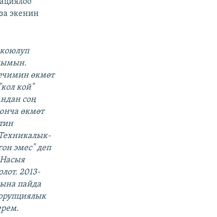
зациялоо
за экенин
 коюлуп
шымын.
ечимин өкмөт
кол кой"
Андан соң
юнча өкмөт
тин
"Техникалык-
он эмес" деп
 Насыя
от. 2013-
сына пайда
оррупциялык
ерем.