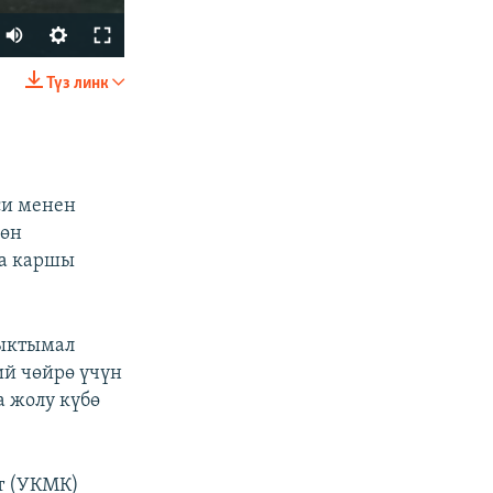
Түз линк
БӨЛҮШҮҮ
си менен
гөн
га каршы
px
width
ыктымал
ий чөйрө үчүн
а жолу күбө
т (УКМК)