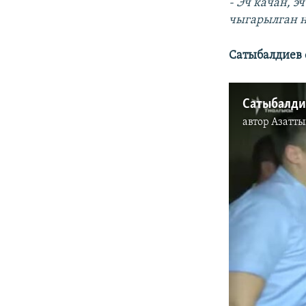
- Эч качан, 
чыгарылган 
Сатыбалдиев 
Сатыбалди
автор
Азатты