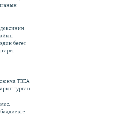
ынганын
одексинин
 айып
вдин бөгөт
ыгары
боюнча ТВЕА
арып турган.
эмес.
ыбалдиевге