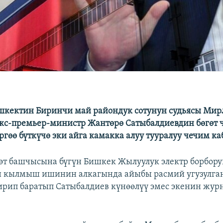
шкектин Биринчи май райондук сотунун судьясы Мир
кс-премьер-министр Жантөрө Сатыбалдиевдин бөгөт 
ргөө бүткүчө эки айга камакка алуу тууралуу чечим ка
т башчысына бүгүн Бишкек Жылуулук электр борбору
 кылмыш ишинин алкагында айыбы расмий угузулган
рип баратып Сатыбалдиев күнөөлүү эмес экенин жур