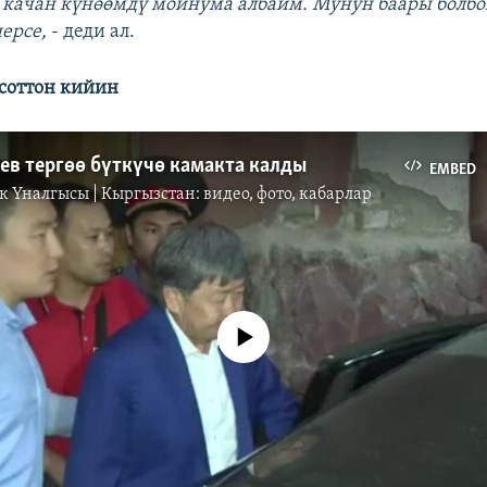
эч качан күнөөмдү мойнума албайм. Мунун баары болбо
нерсе,
- деди ал.
соттон кийин
ев тергөө бүткүчө камакта калды
EMBED
к Үналгысы | Кыргызстан: видео, фото, кабарлар
No media source currently available