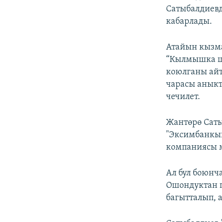
Сатыбалдиевд
кабарлады.
Атайын кызм
“Кылмышка ш
коюлганы айт
чарасы аныкт
чечилет.
Жантөрө Сат
"Эксимбанкын
компаниясы м
Ал бул боюнч
Ошондуктан п
багытталып, 