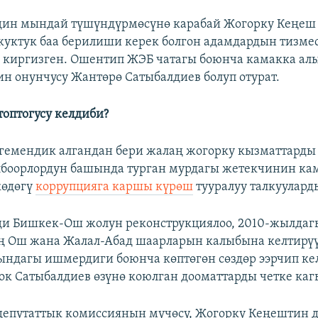
дин мындай түшүндүрмөсүнө карабай Жогорку Кеңеш
куктук баа берилиши керек болгон адамдардын тизме
 киргизген. Ошентип ЖЭБ чатагы боюнча камакка ал
н онунчусу Жантөрө Сатыбалдиев болуп отурат.
топтогусу келдиби?
гемендик алгандан бери жалаң жогорку кызматтарды 
лбоорлордун башында турган мурдагы жетекчинин ка
өдөгү
коррупцияга каршы күрөш
тууралуу талкуулард
ди Бишкек-Ош жолун реконструкциялоо, 2010-жылда
ң Ош жана Жалал-Абад шаарларын калыбына келтирү
ндагы ишмердиги боюнча көптөгөн сөздөр ээрчип ке
рок Сатыбалдиев өзүнө коюлган дооматтарды четке каг
епутаттык комиссиянын мүчөсү, Жогорку Кеңештин 