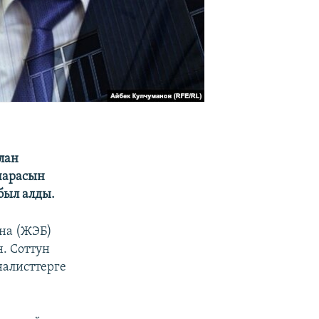
лан
чарасын
был алды.
на (ЖЭБ)
. Соттун
налисттерге