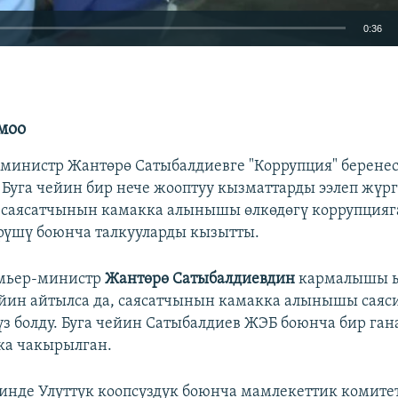
0:36
EMBED
моо
министр Жантөрө Сатыбалдиевге "Коррупция" берене
 Буга чейин бир нече жооптуу кызматтарды ээлеп жүр
 саясатчынын камакка алынышы өлкөдөгү коррупция
рүшү боюнча талкууларды кызытты.
мьер-министр
Жантөрө Сатыбалдиевдин
кармалышы 
ейин айтылса да, саясатчынын камакка алынышы саяс
үз болду. Буга чейин Сатыбалдиев ЖЭБ боюнча бир ган
ка чакырылган.
инде Улуттук коопсуздук боюнча мамлекеттик комите