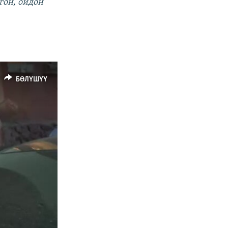
гон, ойдон
БӨЛҮШҮҮ