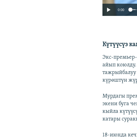
0:00
Күтүүсүз ка
Экс-премьер-
айып коюлду.
тажрыйбалуу
күрөштүн жү
Мурдагы пре
экени буга ч
кыйла күтүүс
катары сурак
18-июнда кеч