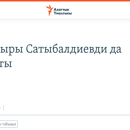
ыры Сатыбалдиевди да
ты
з
ан табыңыз