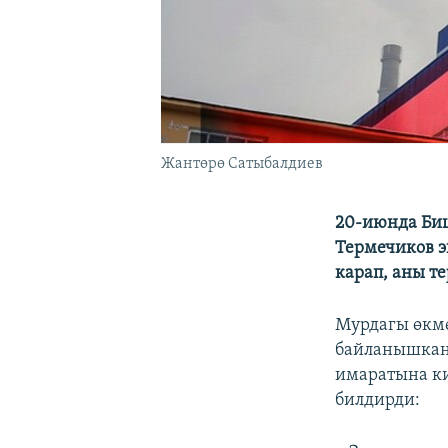
Жантөрө Сатыбалдиев
20-июнда Би
Термечиков э
карап, аны те
Мурдагы өкмө
байланышкан
имаратына ки
билдирди: