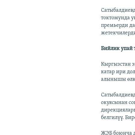
Сатыбалдиев
токтомунда у
премьерди да
жетекчилерди
Бийлик упай 
Кыргызстан э
катар ири до
алынышы өлк
Сатыбалдиев
окуясынан со
дирекциялары
белгилүү. Би
ЖЭБ боюнча д