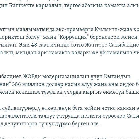
ин Бишкекте кармалып, тергөө абагына камакка ал
аттын маалыматында экс-премьерге Кылмыш-жаза к
ериктеш болуу” жана “Коррупция" беренелери менен
ылган. Эми 48 саат ичинде сотто Жантөрө Сатыбалдие
алып, мындан ары камакта калары же үй камагына ч
ыбалдиев ЖЭБди модернизациялаш үчүн Кытайдын
ан" 386 миллион доллар насыя алуу жана аны оңдоо 
енен келишим түзүлгөн учурда кыргыз өкмөтүн башк
а сүйлөшүүлөрдү өткөргөнүн буга чейин четке каккан 
арламенттеги талкуу учурунда негизги суроолор Сат
ал депутаттарга түшүндүрмө берген эле.