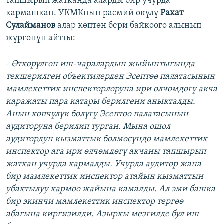
тапшырып жатканда аларды бир учурда
кармашкан. УКМКнын расмий өкүлү
Рахат
Сулайманов
алар көптөн бери байкоого алынып
жүргөнүн айтты:
-
Өткөрүлгөн иш-чаралардын жыйынтыгында
текшерилген объектилерден Эсептөө палатасынын
мамлекеттик инспекторлоруна ири өлчөмдөгү акча
каражаты пара катары берилгени аныкталды.
Анын көпчүлүк бөлүгү Эсептөө палатасынын
аудиторуна берилип турган. Мына ошол
аудитордун кызматтык бөлмөсүндө мамлекеттик
инспектор ага ири өлчөмдөгү акчаны тапшырып
жаткан учурда кармалды. Учурда аудитор жана
бир мамлекеттик инспектор атайын кызматтын
убактылуу кармоо жайына камалды. Ал эми башка
бир экинчи мамлекеттик инспектор тергөө
абагына киргизилди. Азыркы мезгилде бул иш