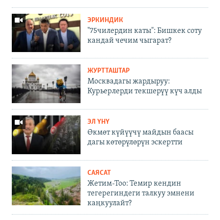
ЭРКИНДИК
"75чилердин каты": Бишкек соту
кандай чечим чыгарат?
ЖУРТТАШТАР
Москвадагы жардыруу:
Курьерлерди текшерүү күч алды
ЭЛ ҮНҮ
Өкмөт күйүүчү майдын баасы
дагы көтөрүлөрүн эскертти
САЯСАТ
Жетим-Тоо: Темир кендин
тегерегиндеги талкуу эмнени
каңкуулайт?