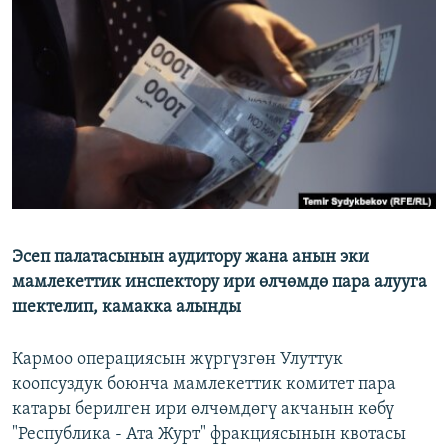
ОНЛАЙН ШЕРИНЕ
ЭЖЕ-СИҢДИЛЕР
АЗАТТЫК+
ЫҢГАЙСЫЗ СУРООЛОР
ЭЕ/АРнун бардык сайттары
Эсеп палатасынын аудитору жана анын эки
мамлекеттик инспектору ири өлчөмдө пара алууга
шектелип, камакка алынды
Кармоо операциясын жүргүзгөн Улуттук
коопсуздук боюнча мамлекеттик комитет пара
катары берилген ири өлчөмдөгү акчанын көбү
"Республика - Ата Журт" фракциясынын квотасы