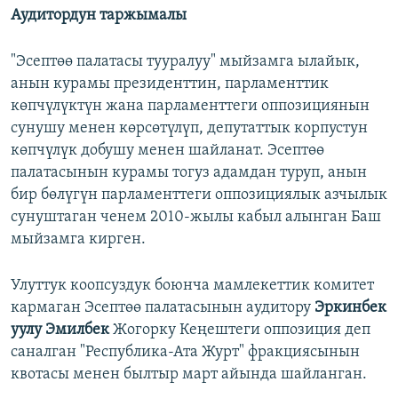
Аудитордун таржымалы
"Эсептөө палатасы тууралуу" мыйзамга ылайык,
анын курамы президенттин, парламенттик
көпчүлүктүн жана парламенттеги оппозициянын
сунушу менен көрсөтүлүп, депутаттык корпустун
көпчүлүк добушу менен шайланат. Эсептөө
палатасынын курамы тогуз адамдан туруп, анын
бир бөлүгүн парламенттеги оппозициялык азчылык
сунуштаган ченем 2010-жылы кабыл алынган Баш
мыйзамга кирген.
Улуттук коопсуздук боюнча мамлекеттик комитет
кармаган Эсептөө палатасынын аудитору
Эркинбек
уулу Эмилбек
Жогорку Кеңештеги оппозиция деп
саналган "Республика-Ата Журт" фракциясынын
квотасы менен былтыр март айында шайланган.