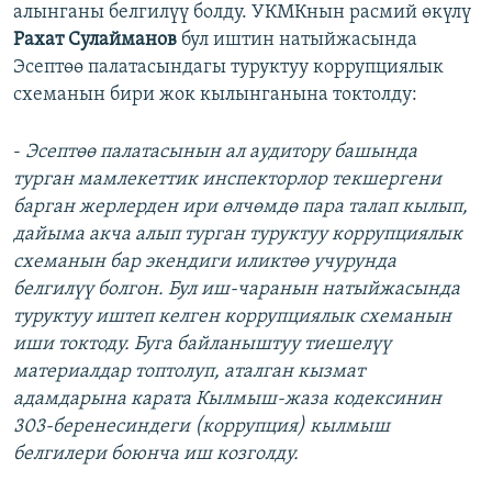
алынганы белгилүү болду. УКМКнын расмий өкүлү
Рахат Сулайманов
бул иштин натыйжасында
Эсептөө палатасындагы туруктуу коррупциялык
схеманын бири жок кылынганына токтолду:
-
Эсептөө палатасынын ал аудитору башында
турган мамлекеттик инспекторлор текшергени
барган жерлерден ири өлчөмдө пара талап кылып,
дайыма акча алып турган туруктуу коррупциялык
схеманын бар экендиги иликтөө учурунда
белгилүү болгон. Бул иш-чаранын натыйжасында
туруктуу иштеп келген коррупциялык схеманын
иши токтоду. Буга байланыштуу тиешелүү
материалдар топтолуп, аталган кызмат
адамдарына карата Кылмыш-жаза кодексинин
303-беренесиндеги (коррупция) кылмыш
белгилери боюнча иш козголду.