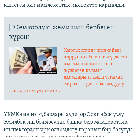
иштеген эки мамлекеттик инспектор кармалды.
Жемкорлук: жемишин бербеген
күрөш
Кыргызстанда жыл сайын
коррупция боюнча жүздөгөн
кылмыш иши козголот,
жүздөгөн кызмат
адамдарына айып тагылат.
Бирок алардын басымдуусу
жазадан кутулуп кетет.
УКМКнын из кубарлары аудитор Эркинбек уулу
Эмилбек иш бөлмөсүндө башка бир мамлекеттик
инспектордон ири өлчөмдөгү паранын бир бөлүгүн