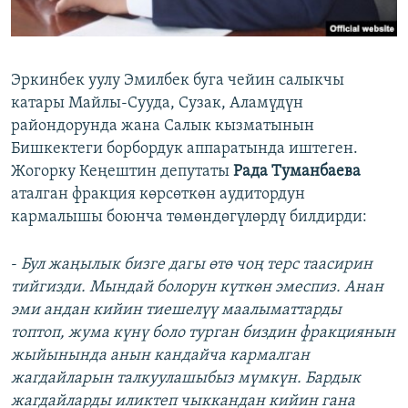
Эркинбек уулу Эмилбек буга чейин салыкчы
катары Майлы-Сууда, Сузак, Аламүдүн
райондорунда жана Салык кызматынын
Бишкектеги борбордук аппаратында иштеген.
Жогорку Кеңештин депутаты
Рада Туманбаева
аталган фракция көрсөткөн аудитордун
кармалышы боюнча төмөндөгүлөрдү билдирди:
-
Бул жаңылык бизге дагы өтө чоң терс таасирин
тийгизди. Мындай болорун күткөн эмеспиз. Анан
эми андан кийин тиешелүү маалыматтарды
топтоп, жума күнү боло турган биздин фракциянын
жыйынында анын кандайча кармалган
жагдайларын талкуулашыбыз мүмкүн. Бардык
жагдайларды иликтеп чыккандан кийин гана