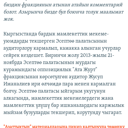
биздин фракциянын атынан атайын комментарий
болот. Азырынча бизде бул боюнча толук маалымат
жок
.
Кыргызстанда бардык мамлекеттик мекеме-
уюмдарды текшерген Эсептөө палатасынын
аудиторлору кармалып, камакка алынган учурлар
сейрек кездешет. Биринчи жолу 2013-жылы 21-
ноябрда Эсептөө палатасынын мурдагы
курамындагы оппозициялык "Ата Журт"
фракциясынан көрсөтүлгөн аудитор Жусуп
Иманалиев ири өлчөмдө пара менен кармалган
болчу. Эсептөө палатасы ыйгарым укугунун
алкагында, мамлекеттик мекемелердеги жана
мамлекеттик үлүшү бар ишканалардагы каржылык
мыйзам бузууларды текшерип, корутунду чыгарат.
"Азаттыктын" материалдарына пикир калтырууда төмөнкү