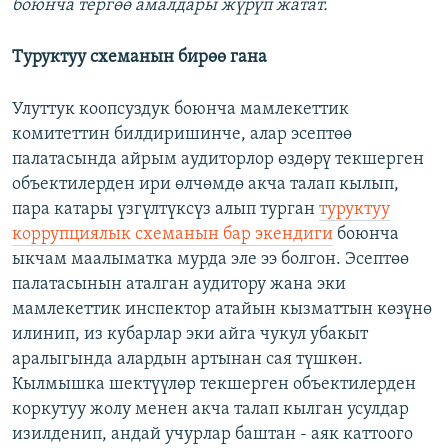
боюнча тергөө амалдары жүрүп жатат.
Туруктуу схеманын бирөө гана
Улуттук коопсуздук боюнча мамлекеттик
комитеттин билдиришинче, алар эсептөө
палатасында айрым аудиторлор өздөрү текшерген
объектилерден ири өлчөмдө акча талап кылып,
пара катары үзгүлтүксүз алып турган
туруктуу
коррупциялык схеманын бар экендиги
боюнча
ыкчам маалыматка мурда эле ээ болгон. Эсептөө
палатасынын аталган аудитору жана эки
мамлекеттик инспектор атайын кызматтын көзүнө
илинип, из кубарлар эки айга чукул убакыт
аралыгында алардын артынан сая түшкөн.
Кылмышка шектүүлөр текшерген объектилерден
коркутуу жолу менен акча талап кылган усулдар
изилденип, андай учурлар баштан - аяк каттоого