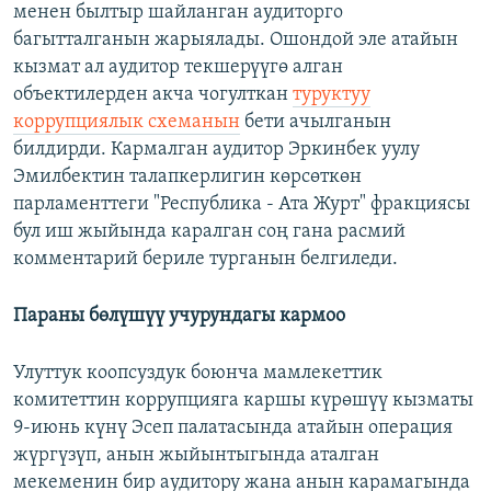
менен былтыр шайланган аудиторго
багытталганын жарыялады. Ошондой эле атайын
кызмат ал аудитор текшерүүгө алган
объектилерден акча чогулткан
туруктуу
коррупциялык схеманын
бети ачылганын
билдирди. Кармалган аудитор Эркинбек уулу
Эмилбектин талапкерлигин көрсөткөн
парламенттеги "Республика - Ата Журт" фракциясы
бул иш жыйында каралган соң гана расмий
комментарий бериле турганын белгиледи.
Параны бөлүшүү учурундагы кармоо
Улуттук коопсуздук боюнча мамлекеттик
комитеттин коррупцияга каршы күрөшүү кызматы
9-июнь күнү Эсеп палатасында атайын операция
жүргүзүп, анын жыйынтыгында аталган
мекеменин бир аудитору жана анын карамагында