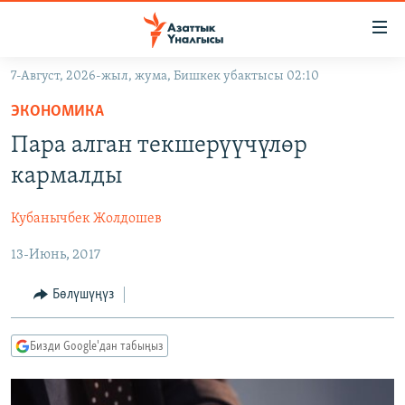
Линктер
Мазмунга
өтүңүз
7-Август, 2026-жыл, жума, Бишкек убактысы 02:10
Навигацияга
ЖАҢЫЛЫКТАР
өтүңүз
ЭКОНОМИКА
КЫРГЫЗСТАН
Издөөгө
Пара алган текшерүүчүлөр
салыңыз
ДҮЙНӨ
КЫРГЫЗСТАН
кармалды
УКРАИНА
САЯСАТ
ДҮЙНӨ
Кубанычбек Жолдошев
АТАЙЫН ИЛИКТӨӨ
ЭКОНОМИКА
БОРБОР АЗИЯ
13-Июнь, 2017
ТВ ПРОГРАММАЛАР
МАДАНИЯТ
ПОДКАСТ
БҮГҮН АЗАТТЫКТА
Бөлүшүңүз
ӨЗГӨЧӨ ПИКИР
ЭКСПЕРТТЕР ТАЛДАЙТ
Бизди Google'дан табыңыз
БИЗ ЖАНА ДҮЙНӨ
Русский
ДАНИСТЕ