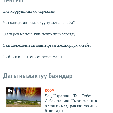
Тектеш
Биз коррупциядан чарчадык
Чет өлкөдө акысыз окууну акча чечеби?
Жапаров менен Чудиновго иш козголду
Эки мекемени айтыштырган жемкорлук айыбы
Бийлик ишенген сот реформасы
Дагы кызыктуу баяндар
КООМ
Чоң-Кара жана Таш-Төбө:
Өзбекстандан Кыргызстанга
өткөн айылдарда каттоо иши
башталды