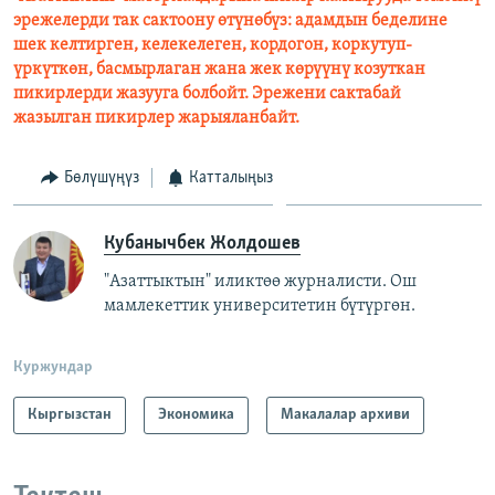
эрежелерди так сактоону өтүнөбүз: адамдын беделине
шек келтирген, келекелеген, кордогон, коркутуп-
үркүткөн, басмырлаган жана жек көрүүнү козуткан
пикирлерди жазууга болбойт. Эрежени сактабай
жазылган пикирлер жарыяланбайт.
Бөлүшүңүз
Катталыңыз
Кубанычбек Жолдошев
"Азаттыктын" иликтөө журналисти. Ош
мамлекеттик университетин бүтүргөн.
Куржундар
Кыргызстан
Экономика
Макалалар архиви