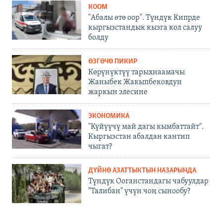
КООМ
"Абалы өтө оор". Түндүк Кипрде
кыргызстандык кызга кол салуу
болду
ӨЗГӨЧӨ ПИКИР
Көрүнүктүү тарыхнаамачы
Жаныбек Жакыпбековдун
жаркын элесине
ЭКОНОМИКА
"Күйүүчү май дагы кымбаттайт".
Кыргызстан абалдан кантип
чыгат?
ДҮЙНӨ АЗАТТЫКТЫН НАЗАРЫНДА
Түндүк Ооганстандагы чабуулдар
"Талибан" үчүн чоң сынообу?