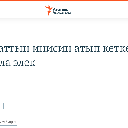
аттын инисин атып кетк
ла элек
з
ан табыңыз