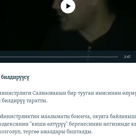
No media source currently available
2:47
EMBED
билдирүүсү
инистрлиги Салянованын бир тууган инисинин өлүм
п билдирүү таратты.
Министрликтин маалыматы боюнча, окуяга байланы
кодексинин "киши өлтүрүү" беренесинин негизинде
козголуп, тергөө амалдары башталды.