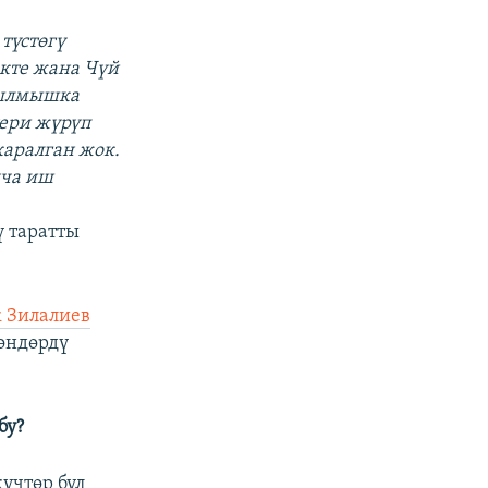
түстөгү
кте жана Чүй
кылмышка
ери жүрүп
каралган жок.
нча иш
ү таратты
 Зилалиев
өндөрдү
бу?
үчтөр бул