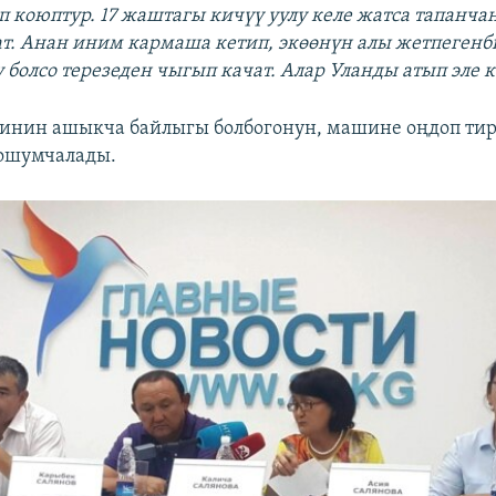
п коюптур. 17 жаштагы кичүү уулу келе жатса тапанч
ат. Анан иним кармаша кетип, экөөнүн алы жетпегенб
у болсо терезеден чыгып качат. Алар Уланды атып эле
синин ашыкча байлыгы болбогонун, машине оңдоп ти
кошумчалады.