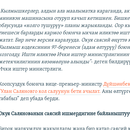
"
Кылмышкерлер, алдын ала маалыматка караганда, ак 
минивэн машинасына отуруп качып кетишкен. Бишке
облусунда «колго түшүрүү» планы жарыяланды. Оор 
тиешеси барларды кармоо боюнча ыкчам иликтөө ишт
жатат. Бир нече версия каралууда. Окуя саясий өңүттө 
Кылмыш кодексинин 97-беренеси (адам өлтүрүү) бою
козголду. Ишти иликтөө Ички иштер министрлигинин
жетекчилигинин көзөмөлүнө алынды"
- деген билдирү
Ички иштер министрлиги.
Коопсуздук боюнча вице-премьер-министр
Дүйшөнбек
“Улан Саляновго кол салуунун бети ачылат.
Аны өлтүрг
табабыз” деп убада берди.
Окуя Салянованын саясий ишмердигине байланыштуу
Бирок маркумдун жакындары жана бир катар саясий к