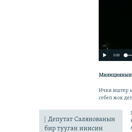
0:00
Милициянын 
Ички иштер м
себеп жок де
Депутат Салянованын
бир тууган инисин