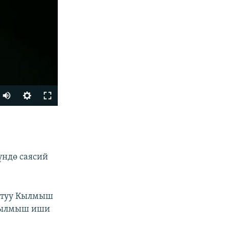
БӨЛҮШҮҮ
үндө саясий
штуу Кылмыш
 кылмыш иши
px
width