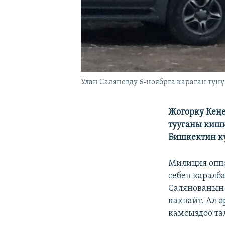
Улан Саляновду 6-ноябрга караган түн
Жогорку Кеңе
тууганы киши
Бишкектин кү
Милиция оппо
себеп каралб
Салянованын
какпайт. Ал 
камсыздоо т