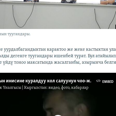
нын туугандары.
се уурдалбагандыктан карактоо же жеке кастыктан у
ды дегенге туугандары ишенбей турат. Бул атайыла
же үйдү тоноо максатында жасалганбы, азырынча белги
Салянованын инисине куралдуу кол салуунун чоо-жайы
EMBED
к Үналгысы | Кыргызстан: видео, фото, кабарлар