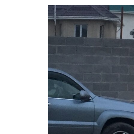
ЭЖЕ-СИҢДИЛЕР
АЗАТТЫК+
ЫҢГАЙСЫЗ СУРООЛОР