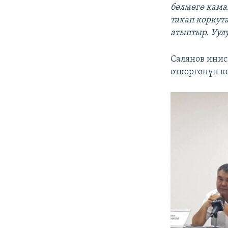
бөлмөгө кама
такап коркут
атыптыр. Уул
Салянов ини
өткөргөнүн 