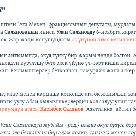
үн
штеги "Ата Мекен" фракциясынын депутаты, мурдаг
а Салянованын
иниси
Улан Саляновду
6-ноябрга караг
Көк-Жар жаңы конушундагы
өз үйүнөн атып кетишкен
 айтымында, окуя түнкү бир жарым ченде болгон. А
новдун курулушу бүтө элек үйүнө үч-төрт киши кирип
ан. Кылмышкерлер беткапчан, камуфляж жана аскер
у алар менен кармаша кеткенде ага ок жаңылып, жан
штагы уулу Абай кылмышкерлердин кол салуусунан ка
аркумдун агасы
Карыбек Салянов
"Азаттыкка" айтып б
Улан Саляновдун жубайы - ред.) намаз окуп бүтүп, бер
атса эле беткапчан бир адам келип, тапанча менен ко