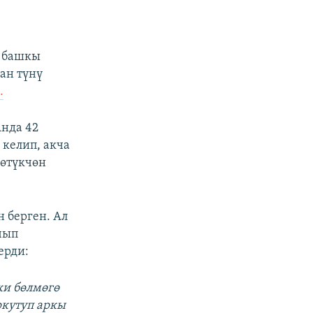
ы башкы
ан түнү
.
нда 42
 келип, акча
 өтүкчөн
 берген. Ал
чып
ерди:
ки бөлмөгө
ркутуп аркы