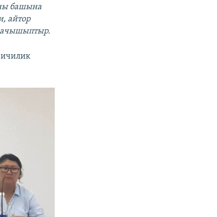
аны башына
и, айтор
 качышыптыр.
ричилик