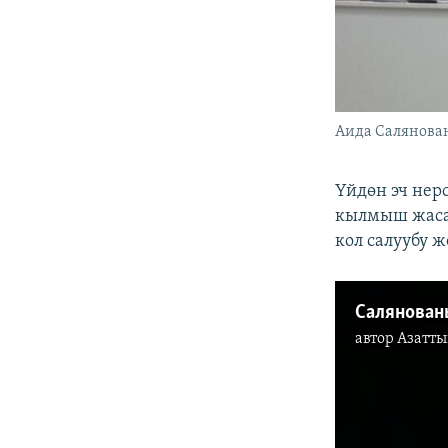
​Аида Салянова
Үйдөн эч нер
кылмыш жасал
кол салуубу 
автор
Азатты