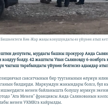
ү Бишкектеги Көк-Жар жаңы конушундагы өз үйүнөн атып кети
штин депутаты, мурдагы башкы прокурор Аида Саля
 колдуу болду. 42 жаштагы Улан Саляновду 6-ноябрга 
н чыгыш тарабындагы үйүнөн белгисиз адамдар аты
зициячыл саясатчынын бир тууганынын өлүмүн илик
аганын билдирди. Маркумдун жакындары болсо, бул
 ишмердиги менен байланышта болушу мүмкүн экени
ортодо "Ата Мекен" фракциясы Аида Салянованын кооп
алабы менен УКМКга кайрылды.