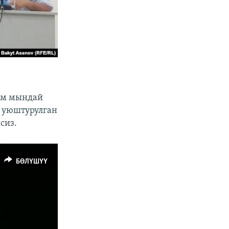
лам мындай
п уюштурулган
сиз.
БӨЛҮШҮҮ