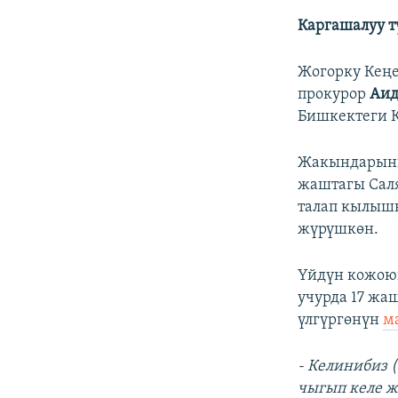
Каргашалуу т
Жогорку Кеңе
прокурор
Аид
Бишкектеги 
Жакындарынын
жаштагы Саля
талап кылышк
жүрүшкөн.
Үйдүн кожоюн
учурда 17 жа
үлгүргөнүн
м
- Келинибиз (
чыгып келе ж