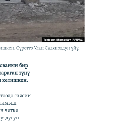
шкен. Сүрөттө Улан Саляновдун үйү.
нованын бир
караган түнү
п кетишкен.
төөдө саясий
 кылмыш
н четке
суздугун