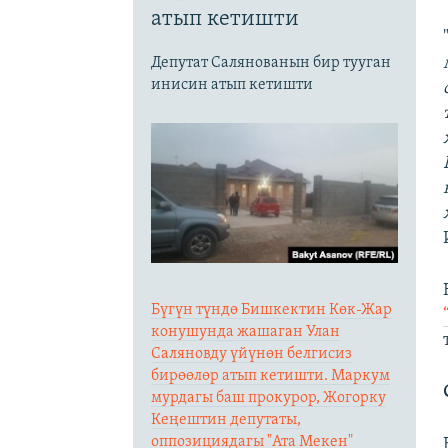
атып кетишти
Депутат Салянованын бир тууган
инисин атып кетишти
Бүгүн түндө Бишкектин Көк-Жар
конушунда жашаган Улан
Саляновду үйүнөн белгисиз
бирөөлөр атып кетишти. Маркум
мурдагы баш прокурор, Жогорку
Кеңештин депутаты,
оппозициядагы "Ата Мекен"