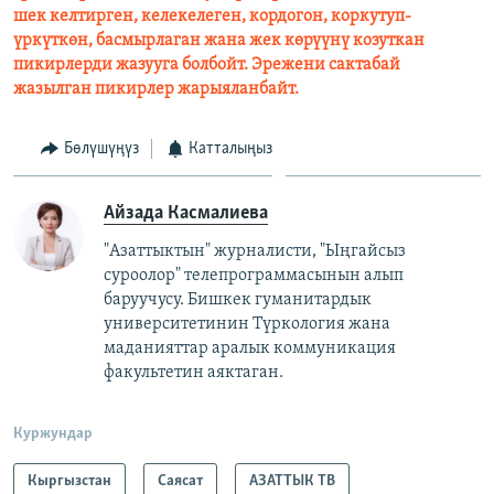
шек келтирген, келекелеген, кордогон, коркутуп-
үркүткөн, басмырлаган жана жек көрүүнү козуткан
пикирлерди жазууга болбойт. Эрежени сактабай
жазылган пикирлер жарыяланбайт.
Бөлүшүңүз
Катталыңыз
Айзада Касмалиева
"Азаттыктын" журналисти, "Ыңгайсыз
суроолор" телепрограммасынын алып
баруучусу. Бишкек гуманитардык
университетинин Түркология жана
маданияттар аралык коммуникация
факультетин аяктаган.
Куржундар
Кыргызстан
Саясат
АЗАТТЫК ТВ