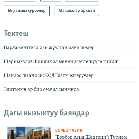
Ыңгайсыз суроолор
Макалалар архиви
Тектеш
Парламенттеги изи жуулган иликтөөлөр
Шеримкулов: Бийлик эл менен эсептешүүгө тийиш
Шайлоо шааниси: КСДПдагы өзгөрүүлөр
Элитанын ар бир сөзү эл сынында
Дагы кызыктуу баяндар
БОРБОР АЗИЯ
"Борбор Азия Шенгени": Туризм