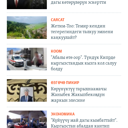
дагы көтөрүлөрүн эскертти
САЯСАТ
Жетим-Тоо: Темир кендин
тегерегиндеги талкуу эмнени
каңкуулайт?
КООМ
"Абалы өтө оор". Түндүк Кипрде
кыргызстандык кызга кол салуу
болду
ӨЗГӨЧӨ ПИКИР
Көрүнүктүү тарыхнаамачы
Жаныбек Жакыпбековдун
жаркын элесине
ЭКОНОМИКА
"Күйүүчү май дагы кымбаттайт".
Кыргызстан абалдан кантип