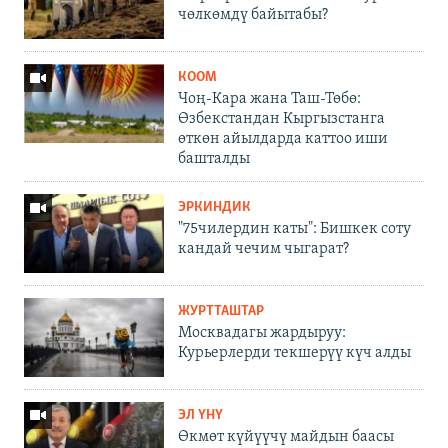
чөлкөмдү байытабы?
КООМ
Чоң-Кара жана Таш-Төбө:
Өзбекстандан Кыргызстанга
өткөн айылдарда каттоо иши
башталды
ЭРКИНДИК
"75чилердин каты": Бишкек соту
кандай чечим чыгарат?
ЖУРТТАШТАР
Москвадагы жардыруу:
Курьерлерди текшерүү күч алды
ЭЛ ҮНҮ
Өкмөт күйүүчү майдын баасы