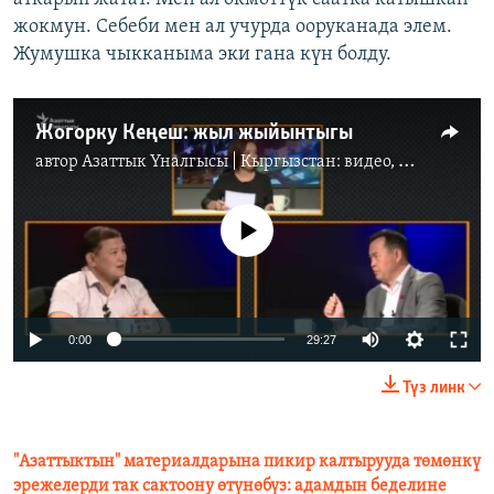
жокмун. Себеби мен ал учурда ооруканада элем.
Жумушка чыкканыма эки гана күн болду.
Жогорку Кеңеш: жыл жыйынтыгы
автор
Азаттык Үналгысы | Кыргызстан: видео, фото, кабарлар
No media source currently available
0:00
29:27
Түз линк
"Азаттыктын" материалдарына пикир калтырууда төмөнкү
эрежелерди так сактоону өтүнөбүз: адамдын беделине