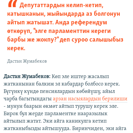
Депутаттардын келип-кетип,
катышканын, жыйындарда аз болгонун
айтып жатышат. Анда референдум
өткөрүп, "элге парламенттин кереги
барбы же жокпу?" деп суроо салышыбыз
керек.
Дастан Жумабеков
Дастан Жумабеков:
Көп эле иштер жасалып
жатканынан балким эл кабардар болбосо керек.
Бүгүнкү күндө пенсиялардын көбөйүшү, айыл
чарба багытындагы
арзан насыялардын берилиши
- мунун баарын өкмөт айтып турушу керек эле.
Бирок бул жерде парламентке нааразылык
айтылып жатат. Эки айга каникулга кетип
жатканыбызды айтышууда. Биринчиден, эки айга