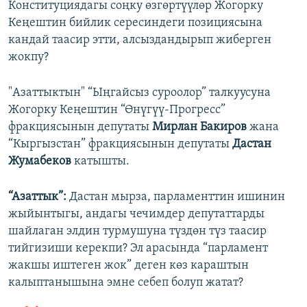
Конституциядагы соңку өзгөртүүлөр Жогорку
Кеңештин бийлик сересиндеги позициясына
кандай таасир этти, алсыздандырып жиберген
жокпу?
"Азаттыктын" “Ыңгайсыз суроолор” талкуусуна
Жогорку Кеңештин “Өнүгүү-Прогресс”
фракциясынын депутаты
Мирлан Бакиров
жана
“Кыргызстан” фракциясынын депутаты
Дастан
Жумабеков
катышты.
“Азаттык”:
Дастан мырза, парламенттин ишинин
жыйынтыгы, андагы чечимдер депутаттарды
шайлаган элдин турмушуна түздөн түз таасир
тийгизиши керекпи? Эл арасында “парламент
жакшы иштеген жок” деген көз караштын
калыптанышына эмне себеп болуп жатат?