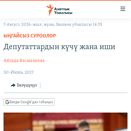
Линктер
Мазмунга
өтүңүз
7-Август, 2026-жыл, жума, Бишкек убактысы 14:33
Навигацияга
ЖАҢЫЛЫКТАР
өтүңүз
ЫҢГАЙСЫЗ СУРООЛОР
КЫРГЫЗСТАН
Издөөгө
Депутаттардын күчү жана иши
салыңыз
ДҮЙНӨ
КЫРГЫЗСТАН
Айзада Касмалиева
УКРАИНА
САЯСАТ
ДҮЙНӨ
30-Июнь, 2017
АТАЙЫН ИЛИКТӨӨ
ЭКОНОМИКА
БОРБОР АЗИЯ
ТВ ПРОГРАММАЛАР
МАДАНИЯТ
Бөлүшүңүз
ПОДКАСТ
БҮГҮН АЗАТТЫКТА
Бизди Google'дан табыңыз
ӨЗГӨЧӨ ПИКИР
ЭКСПЕРТТЕР ТАЛДАЙТ
БИЗ ЖАНА ДҮЙНӨ
Русский
ДАНИСТЕ