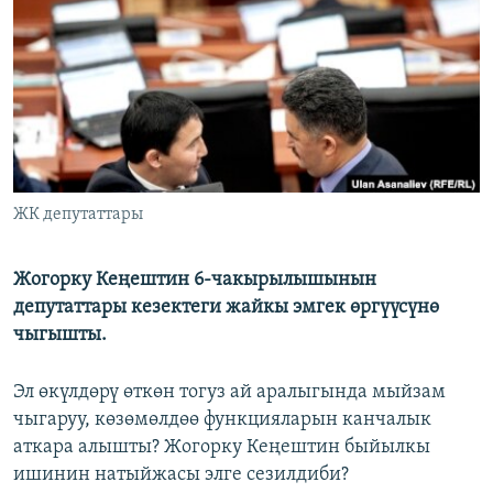
ОНЛАЙН ШЕРИНЕ
ЭЖЕ-СИҢДИЛЕР
АЗАТТЫК+
ЫҢГАЙСЫЗ СУРООЛОР
ЭЕ/АРнун бардык сайттары
ЖК депутаттары
Жогорку Кеңештин 6-чакырылышынын
депутаттары кезектеги жайкы эмгек өргүүсүнө
чыгышты.
Эл өкүлдөрү өткөн тогуз ай аралыгында мыйзам
чыгаруу, көзөмөлдөө функцияларын канчалык
аткара алышты? Жогорку Кеңештин быйылкы
ишинин натыйжасы элге сезилдиби?