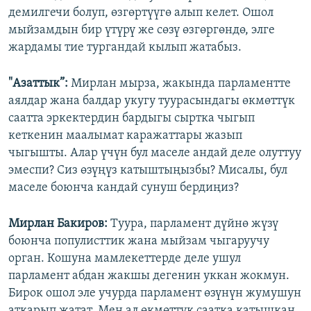
демилгечи болуп, өзгөртүүгө алып келет. Ошол
мыйзамдын бир үтүрү же сөзү өзгөргөндө, элге
жардамы тие тургандай кылып жатабыз.
"Азаттык”:
Мирлан мырза, жакында парламентте
аялдар жана балдар укугу туурасындагы өкмөттүк
саатта эркектердин бардыгы сыртка чыгып
кеткенин маалымат каражаттары жазып
чыгышты. Алар үчүн бул маселе андай деле олуттуу
эмеспи? Сиз өзүңүз катыштыңызбы? Мисалы, бул
маселе боюнча кандай сунуш бердиңиз?
Мирлан Бакиров:
Туура, парламент дүйнө жүзү
боюнча популисттик жана мыйзам чыгаруучу
орган. Кошуна мамлекеттерде деле ушул
парламент абдан жакшы дегенин уккан жокмун.
Бирок ошол эле учурда парламент өзүнүн жумушун
аткарып жатат. Мен ал өкмөттүк саатка катышкан