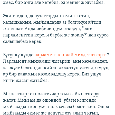
эмес, бир айга эле кетебиз, эл менен жолугабыз.
Экинчиден, депутаттардын келип-кетип,
катышканын, жыйындарда аз болгонун айтып
жатышат. Анда референдум өткөрүп, "элге
парламенттин кереги барбы же жокпу?" деп суроо
салышыбыз керек.
Бүгүнкү күндө
парламент кандай милдет аткарат
?
Парламент мыйзамды чыгарып, аны көзөмөлдөп,
эл өкүлү болгондон кийин өкмөттүн үстүндө туруп,
ар бир кадамын көзөмөлдөшү керек. Биз ушул
ишти жасап жатабыз.
Мына азыр технологиялар жыл сайын өзгөрүп
жатат. Мыйзам да ошондой, убагы келгенде
мыйзамдын кошумча-алымчасы болот экен. Ошол
мыйзамды өкмөт же депутат өзү алып чыгып,