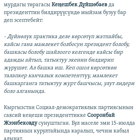
мурдагы төрагасы
Кеңешбек Дүйшөбаев
да
президенттин билдирүүсүндө мыйзам бузуу бар
деп эсептебейт:
- Дүйнөлүк практика деле көрсөтүп жатпайбы,
кайсы гана мамлекет болбосун президент болобу,
башкасы болобу шайлоого келгенде кайсы бир
адамды айтып, татыктуу экенин билдирип
жүрүшөт. Ал башка иш. Кеп ошол көрсөткөн
талапкер канчалык компетенттүү, мамлекет
башкарганга татыктуу журт башчысы, улут лидери
боло алганында.
Кыргызстан Социал-демократиялык партиясынын
саясий кеңеши президенттикке
Сооронбай
Жээнбековду
сунуштаган. Бул маселе эми 15-июлда
партиянын курултайында каралып, чечим кабыл
алынат.