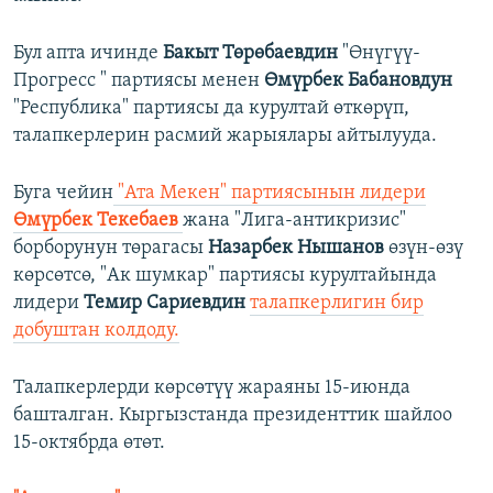
Бул апта ичинде
Бакыт Төрөбаевдин
"Өнүгүү-
Прогресс " партиясы менен
Өмүрбек Бабановдун
"Республика" партиясы да курултай өткөрүп,
талапкерлерин расмий жарыялары айтылууда.
Буга чейин
"Ата Мекен" партиясынын лидери
Өмүрбек Текебаев
жана "Лига-антикризис"
борборунун төрагасы
Назарбек Нышанов
өзүн-өзү
көрсөтсө, "Ак шумкар" партиясы курултайында
лидери
Темир Сариевдин
талапкерлигин бир
добуштан колдоду.
Талапкерлерди көрсөтүү жараяны 15-июнда
башталган. Кыргызстанда президенттик шайлоо
15-октябрда өтөт.