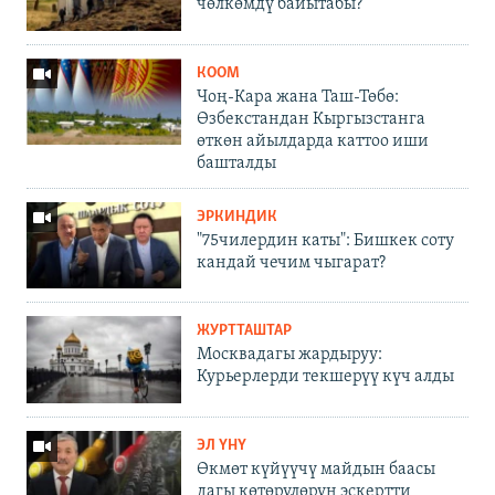
чөлкөмдү байытабы?
КООМ
Чоң-Кара жана Таш-Төбө:
Өзбекстандан Кыргызстанга
өткөн айылдарда каттоо иши
башталды
ЭРКИНДИК
"75чилердин каты": Бишкек соту
кандай чечим чыгарат?
ЖУРТТАШТАР
Москвадагы жардыруу:
Курьерлерди текшерүү күч алды
ЭЛ ҮНҮ
Өкмөт күйүүчү майдын баасы
дагы көтөрүлөрүн эскертти