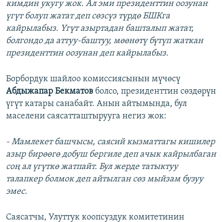
кимдин укугу жок. Ал эми президенттин оозунан
үгүт болуп жатат деп сөзсүз түрдө БШКга
кайрылабыз. Үгүт азыртадан башталып жатат,
болгондо да аттуу-баштуу, мөөнөтү бүтүп жаткан
президенттин оозунан деп кайрылабыз.
Борбордук шайлоо комиссиясынын мүчөсү
Абдыжапар Бекматов
болсо, президенттин сөздөрүн
үгүт катары санабайт. Анын айтымында, бул
маселени саясатташтырууга негиз жок:
- Мамлекет башчысы, саясий кызматтагы кишилер
азыр бирөөгө добуш бергиле деп ачык кайрылбаган
соң ал үгүткө жатпайт. Бул жерде татыктуу
талапкер болмок деп айтылган сөз мыйзам бузуу
эмес.
Саясатчы, Улуттук коопсуздук комитетинин