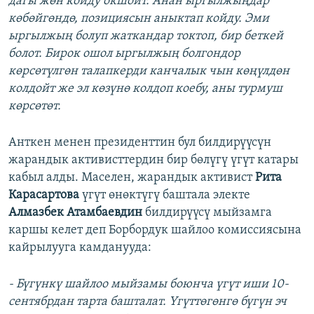
дагы жөн койду окшойт. Анан ыргылжыңдар
көбөйгөндө, позициясын аныктап койду. Эми
ыргылжың болуп жаткандар токтоп, бир беткей
болот. Бирок ошол ыргылжың болгондор
көрсөтүлгөн талапкерди канчалык чын көңүлдөн
колдойт же эл көзүнө колдоп коебу, аны турмуш
көрсөтөт.
Анткен менен президенттин бул билдирүүсүн
жарандык активисттердин бир бөлүгү үгүт катары
кабыл алды. Маселен, жарандык активист
Рита
Карасартова
үгүт өнөктүгү баштала электе
Алмазбек Атамбаевдин
билдирүүсү мыйзамга
каршы келет деп Борбордук шайлоо комиссиясына
кайрылууга камданууда:
- Бүгүнкү шайлоо мыйзамы боюнча үгүт иши 10-
сентябрдан тарта башталат. Үгүттөгөнгө бүгүн эч