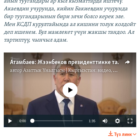
анын туугандары ар кыл кызматтарда иштечү.
Акаевдин учурунда, кийин Бакиевдин учурунда
бир туугандарынын бири элчи болсо керек эле.
Мен КСДП курултайында ал кишини толук колдойт
деп ишенем. Бул мамлекет үчүн жакшы тандоо. Ал
тартиптүү, чынчыл адам.
Атамбаев: Жээнбеков президенттикке татыктуу
автор
Азаттык Үналгысы | Кыргызстан: видео, фото, кабарлар
No media source currently available
0:00
1:35
Түз линк