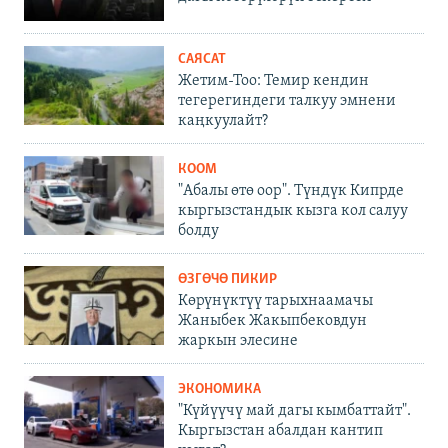
САЯСАТ
Жетим-Тоо: Темир кендин
тегерегиндеги талкуу эмнени
каңкуулайт?
КООМ
"Абалы өтө оор". Түндүк Кипрде
кыргызстандык кызга кол салуу
болду
ӨЗГӨЧӨ ПИКИР
Көрүнүктүү тарыхнаамачы
Жаныбек Жакыпбековдун
жаркын элесине
ЭКОНОМИКА
"Күйүүчү май дагы кымбаттайт".
Кыргызстан абалдан кантип