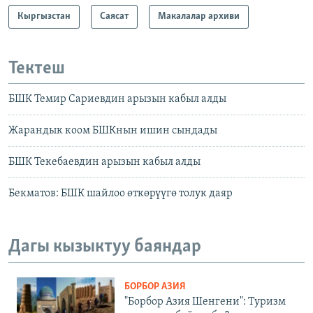
Кыргызстан
Саясат
Макалалар архиви
Тектеш
БШК Темир Сариевдин арызын кабыл алды
Жарандык коом БШКнын ишин сындады
БШК Текебаевдин арызын кабыл алды
Бекматов: БШК шайлоо өткөрүүгө толук даяр
Дагы кызыктуу баяндар
БОРБОР АЗИЯ
"Борбор Азия Шенгени": Туризм