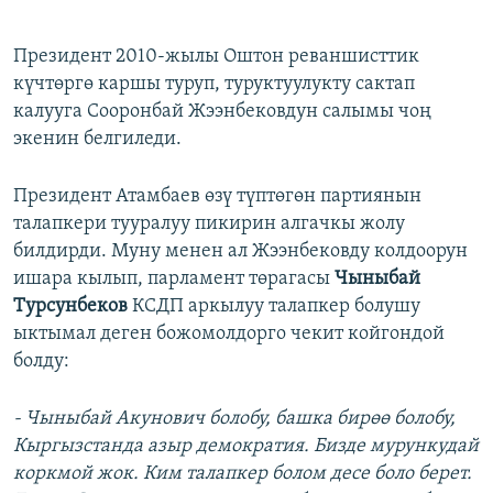
​Президент 2010-жылы Оштон реваншисттик
күчтөргө каршы туруп, туруктуулукту сактап
калууга Сооронбай Жээнбековдун салымы чоң
экенин белгиледи.
Президент Атамбаев өзү түптөгөн партиянын
талапкери тууралуу пикирин алгачкы жолу
билдирди. Муну менен ал Жээнбековду колдоорун
ишара кылып, парламент төрагасы
Чыныбай
Турсунбеков
КСДП аркылуу талапкер болушу
ыктымал деген божомолдорго чекит койгондой
болду:
- Чыныбай Акунович болобу, башка бирөө болобу,
Кыргызстанда азыр демократия. Бизде мурункудай
коркмой жок. Ким талапкер болом десе боло берет.