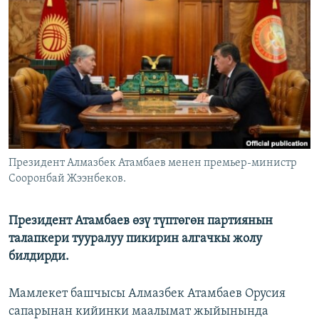
ОНЛАЙН ШЕРИНЕ
ЭЖЕ-СИҢДИЛЕР
АЗАТТЫК+
ЫҢГАЙСЫЗ СУРООЛОР
ЭЕ/АРнун бардык сайттары
Президент Алмазбек Атамбаев менен премьер-министр
Сооронбай Жээнбеков.
Президент Атамбаев өзү түптөгөн партиянын
талапкери тууралуу пикирин алгачкы жолу
билдирди.
Мамлекет башчысы Алмазбек Атамбаев Орусия
сапарынан кийинки маалымат жыйынында