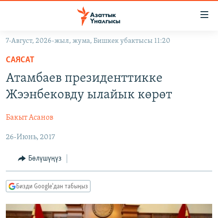
Линктер
Мазмунга
өтүңүз
7-Август, 2026-жыл, жума, Бишкек убактысы 11:20
Навигацияга
ЖАҢЫЛЫКТАР
өтүңүз
САЯСАТ
КЫРГЫЗСТАН
Издөөгө
Атамбаев президенттикке
салыңыз
ДҮЙНӨ
КЫРГЫЗСТАН
Жээнбековду ылайык көрөт
УКРАИНА
САЯСАТ
ДҮЙНӨ
Бакыт Асанов
АТАЙЫН ИЛИКТӨӨ
ЭКОНОМИКА
БОРБОР АЗИЯ
26-Июнь, 2017
ТВ ПРОГРАММАЛАР
МАДАНИЯТ
ПОДКАСТ
БҮГҮН АЗАТТЫКТА
Бөлүшүңүз
ӨЗГӨЧӨ ПИКИР
ЭКСПЕРТТЕР ТАЛДАЙТ
Бизди Google'дан табыңыз
БИЗ ЖАНА ДҮЙНӨ
Русский
ДАНИСТЕ