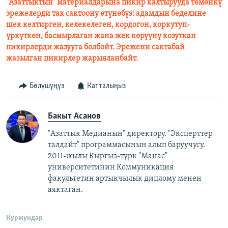
"Азаттыктын" материалдарына пикир калтырууда төмөнкү
эрежелерди так сактоону өтүнөбүз: адамдын беделине
шек келтирген, келекелеген, кордогон, коркутуп-
үркүткөн, басмырлаган жана жек көрүүнү козуткан
пикирлерди жазууга болбойт. Эрежени сактабай
жазылган пикирлер жарыяланбайт.
Бөлүшүңүз
Катталыңыз
Бакыт Асанов
"Азаттык Медианын" директору. "Эксперттер
талдайт" программасынын алып баруучусу.
2011-жылы Кыргыз-түрк "Манас"
университетинин Коммуникация
факультетин артыкчылык диплому менен
аяктаган.
Куржундар