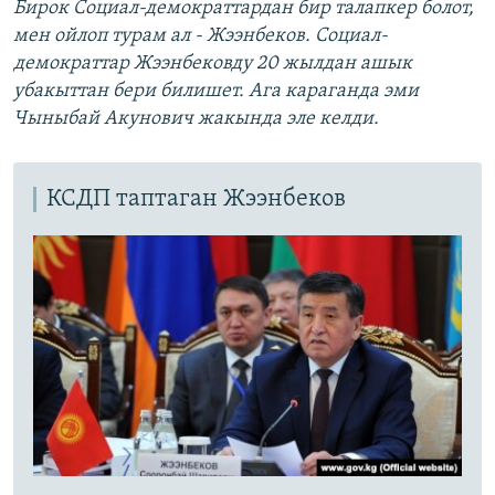
Бирок Cоциал-демократтардан бир талапкер болот,
мен ойлоп турам ал - Жээнбеков. Социал-
демократтар Жээнбековду 20 жылдан ашык
убакыттан бери билишет. Ага караганда эми
Чыныбай Акунович жакында эле келди.
КСДП таптаган Жээнбеков