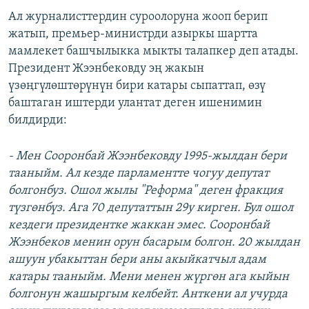
Ал журналисттердин суроолоруна жооп берип
жатып, премьер-министрди азыркы шартта
мамлекет башчылыкка мыкты талапкер деп атады.
Президент Жээнбековду эң жакын
үзөңгүлөштөрүнүн бири катары сыпаттап, өзү
баштаган иштерди улантат деген ишенимин
билдирди:
- Мен Сооронбай Жээнбековду 1995-жылдан бери
тааныйм. Ал кезде парламентте чогуу депутат
болгонбуз. Ошол жылы "Реформа" деген фракция
түзгөнбүз. Ага 70 депутаттын 29у кирген. Бул ошол
кездеги президентке жаккан эмес. Сооронбай
Жээнбеков менин орун басарым болгон. 20 жылдан
ашуун убакыттан бери аны акыйкатчыл адам
катары тааныйм. Мени менен жүргөн ага кыйын
болгонун жашыргым келбейт. Анткени ал учурда