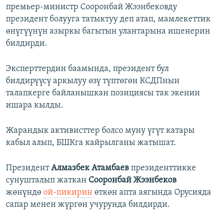
премьер-министр Сооронбай Жээнбековду
президент болууга татыктуу деп атап, мамлекеттик
өнүгүүнүн азыркы багытын улантарына ишенерин
билдирди.
Эксперттердин баамында, президент бул
билдирүүсү аркылуу өзү түптөгөн КСДПнын
талапкерге байланышкан позициясы так экенин
ишара кылды.
Жарандык активисттер болсо муну үгүт катары
кабыл алып, БШКга кайрылганы жатышат.
Президент
Алмазбек Атамбаев
президенттикке
сунушталып жаткан
Сооронбай Жээнбеков
жөнүндө
ой-пикирин
өткөн апта аягында Орусияда
сапар менен жүргөн учурунда билдирди.