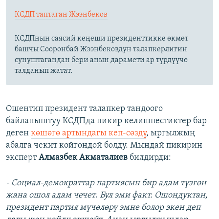
КСДП таптаган Жээнбеков
КСДПнын саясий кеңеши президенттикке өкмөт
башчы Сооронбай Жээнбековдун талапкерлигин
сунуштагандан бери анын дарамети ар түрдүүчө
талданып жатат.
Ошентип президент талапкер тандоого
байланыштуу КСДПда пикир келишпестиктер бар
деген
көшөгө артындагы кеп-сөздү
, ыргылжың
абалга чекит койгондой болду. Мындай пикирин
эксперт
Алмазбек Акматалиев
билдирди:
- Социал-демократтар партиясын бир адам түзгөн
жана ошол адам чечет
.
Бул эми факт. Ошондуктан,
президент партия мүчөлөрү эмне болор экен деп