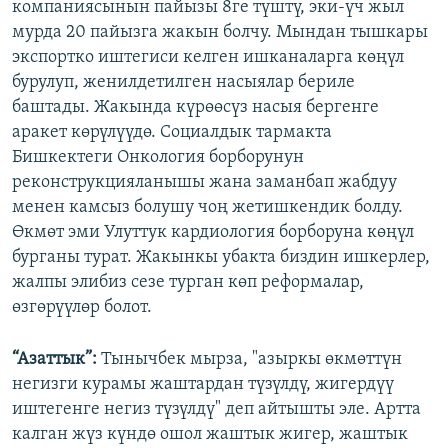
компаниясынын пайызы 8ге түштү, эки-үч жыл
мурда 20 пайызга жакын болчу. Мындан тышкары
экспортко иштегиси келген ишканаларга көңүл
бурулуп, женилдетилген насыялар бериле
баштады. Жакында күрөөсүз насыя бергенге
аракет көрүлүүдө. Социалдык тармакта
Бишкектеги Онкология борборунун
реконструкцияланышы жана заманбап жабдуу
менен камсыз болушу чоң жетишкендик болду.
Өкмөт эми Улуттук кардиология борборуна көңүл
бурганы турат. Жакынкы убакта биздин ишкерлер,
жалпы элибиз сезе турган көп реформалар,
өзгөрүүлөр болот.
“Азаттык”:
Тынычбек мырза, "азыркы өкмөттүн
негизги курамы жаштардан түзүлдү, жигердүү
иштегенге негиз түзүлдү" деп айтышты эле. Артта
калган жүз күндө ошол жаштык жигер, жаштык