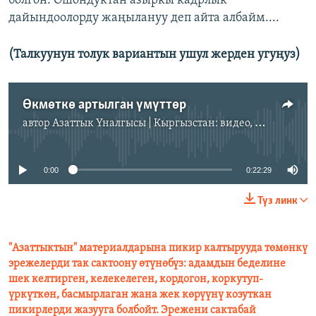
болгон. Ошондуктан азыркы кадрлык
дайындоолорду жаңылануу деп айта албайм....
(Талкуунун толук вариантын ушул жерден угуңуз)
Өкмөткө артылган үмүттөр
автор
Азаттык Үналгысы | Кыргызстан: видео, фото, кабарлар
No media source currently available
0:00
0:22:29
Түз линк
"Азаттыктын" материалдарына пикир калтырууда төмөнкү
эрежелерди так сактоону өтүнөбүз: адамдын беделине
шек келтирген, келекелеген, кордогон, коркутуп-
үркүткөн, басмырлаган жана жек көрүүнү козуткан
пикирлерди жазууга болбойт. Эрежени сактабай