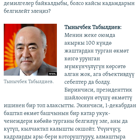
демилгелер байкалдыбы, болсо кайсы кадамдарын
белгилейт элеңиз?
Тынычбек Табылдиев:
Менин жеке оюмда
акыркы 100 күндө
жаштардан турган өкмөт
көзгө урунган
мүмкүнчүлүгүн көрсөтө
алган жок, ага объективдүү
Тынычбек Табылдиев.
себептер да болду.
Биринчиси, президенттик
шайлоонун өтүшү өкмөттү
ишинен бир топ алаксытты. Экинчиси, 1-декабрдан
баштап өкмөт башчынын бир катар укук-
ченемдери көбөйө турганы белгилүү эле, аны да
күтүп, кылчактап калышты окшойт. Үчүнчүсү,
кадрларды ары-бери которуштуруу, алмаштыра