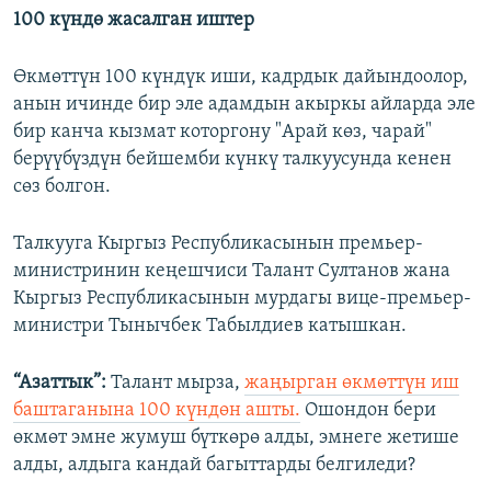
100 күндө жасалган иштер
Өкмөттүн 100 күндүк иши, кадрдык дайындоолор,
анын ичинде бир эле адамдын акыркы айларда эле
бир канча кызмат которгону "Арай көз, чарай"
берүүбүздүн бейшемби күнкү талкуусунда кенен
сөз болгон.
Талкууга Кыргыз Республикасынын премьер-
министринин кеңешчиси Талант Султанов жана
Кыргыз Республикасынын мурдагы вице-премьер-
министри Тынычбек Табылдиев катышкан.
“Азаттык”:
Талант мырза,
жаңырган өкмөттүн иш
баштаганына 100 күндөн ашты.
Ошондон бери
өкмөт эмне жумуш бүткөрө алды, эмнеге жетише
алды, алдыга кандай багыттарды белгиледи?