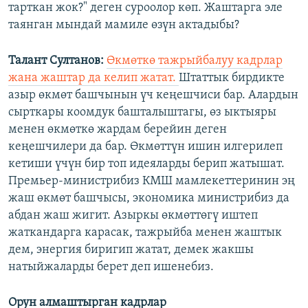
тарткан жок?" деген суроолор көп. Жаштарга эле
таянган мындай мамиле өзүн актадыбы?
Талант Султанов:
Өкмөткө тажрыйбалуу кадрлар
жана жаштар да келип жатат.
Штаттык бирдикте
азыр өкмөт башчынын үч кеңешчиси бар. Алардын
сырткары коомдук башталыштагы, өз ыктыяры
менен өкмөткө жардам берейин деген
кеңешчилери да бар. Өкмөттүн ишин илгерилеп
кетиши үчүн бир топ идеяларды берип жатышат.
Премьер-министрибиз КМШ мамлекеттеринин эң
жаш өкмөт башчысы, экономика министрибиз да
абдан жаш жигит. Азыркы өкмөттөгү иштеп
жаткандарга карасак, тажрыйба менен жаштык
дем, энергия биригип жатат, демек жакшы
натыйжаларды берет деп ишенебиз.
Орун алмаштырган кадрлар