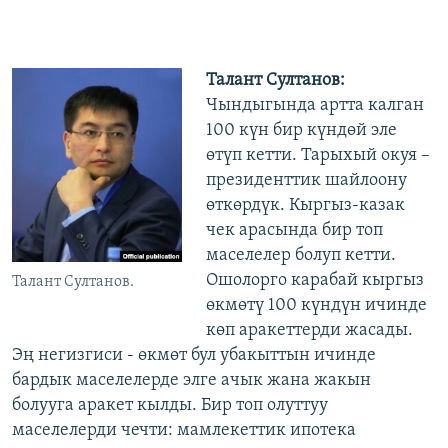
Талант Султанов:
Чындыгында артта калган
100 күн бир күндөй эле
өтүп кетти. Тарыхый окуя –
президенттик шайлоону
өткөрдүк. Кыргыз-казак
чек арасында бир топ
маселелер болуп кетти.
Ошолорго карабай кыргыз
Талант Султанов.
өкмөтү 100 күндүн ичинде
көп аракеттерди жасады.
Эң негизгиси - өкмөт бул убакыттын ичинде
бардык маселелерде элге ачык жана жакын
болууга аракет кылды. Бир топ олуттуу
маселелерди чечти: мамлекеттик ипотека