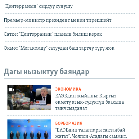
"Центерранын" сырдуу сунушу
Премьер-министр президент менен тирешпейт
Сатке: "Центерранын" планын билиш керек
Өкмөт "Мегакомду" сатуудан баш тартчу түрү жок
Дагы кызыктуу баяндар
ЭКОНОМИКА
ЕАЭБдин жыйыны: Кыргыз
өкмөтү азык-түлүктүн баасына
тынчсызданат
БОРБОР АЗИЯ
"ЕАЭБдин талаптары сакталбай
жатат". Чолпон-Атадагы саммит,