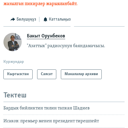
жазылган пикирлер жарыяланбайт.
Бөлүшүңүз
Катталыңыз
Бакыт Орунбеков
"Азаттык" радиосунун баяндамачысы.
Куржундар
Кыргызстан
Саясат
Макалалар архиви
Тектеш
Бардык бийликтин тилин тапкан Шадиев
Исаков: премьер менен президент тирешпейт