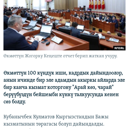
ОНЛАЙН ШЕРИНЕ
ЭЖЕ-СИҢДИЛЕР
АЗАТТЫК+
ЫҢГАЙСЫЗ СУРООЛОР
ЭЕ/АРнун бардык сайттары
Өкмөттүн Жогорку Кеңеште отчет берип жаткан учуру.
Өкмөттүн 100 күндүк иши, кадрдык дайындоолор,
анын ичинде бир эле адамдын акыркы айларда эле
бир канча кызмат которгону "Арай көз, чарай"
берүүбүздүн бейшемби күнкү талкуусунда кенен
сөз болду.
Кубанычбек Кулматов Кыргызстандын Бажы
кызматынын төрагасы болуп дайындалды.