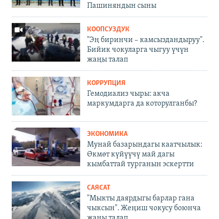
Пашиняндын сыны
КООПСУЗДУК
"Эң биринчи – камсыздандыруу".
Бийик чокуларга чыгуу үчүн
жаңы талап
КОРРУПЦИЯ
Гемодиализ чыры: акча
маркумдарга да которулганбы?
ЭКОНОМИКА
Мунай базарындагы каатчылык:
Өкмөт күйүүчү май дагы
кымбаттай турганын эскертти
САЯСАТ
"Мыкты даярдыгы барлар гана
чыксын". Жеңиш чокусу боюнча
жаңы талап