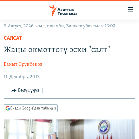
Линктер
Мазмунга
өтүңүз
8-Август, 2026-жыл, ишемби, Бишкек убактысы 13:03
Навигацияга
ЖАҢЫЛЫКТАР
өтүңүз
САЯСАТ
КЫРГЫЗСТАН
Издөөгө
Жаңы өкмөттөгү эски "салт"
салыңыз
ДҮЙНӨ
КЫРГЫЗСТАН
Бакыт Орунбеков
УКРАИНА
САЯСАТ
ДҮЙНӨ
11-Декабрь, 2017
АТАЙЫН ИЛИКТӨӨ
ЭКОНОМИКА
БОРБОР АЗИЯ
ТВ ПРОГРАММАЛАР
МАДАНИЯТ
Бөлүшүңүз
ПОДКАСТ
БҮГҮН АЗАТТЫКТА
Бизди Google'дан табыңыз
ӨЗГӨЧӨ ПИКИР
ЭКСПЕРТТЕР ТАЛДАЙТ
БИЗ ЖАНА ДҮЙНӨ
Русский
ДАНИСТЕ