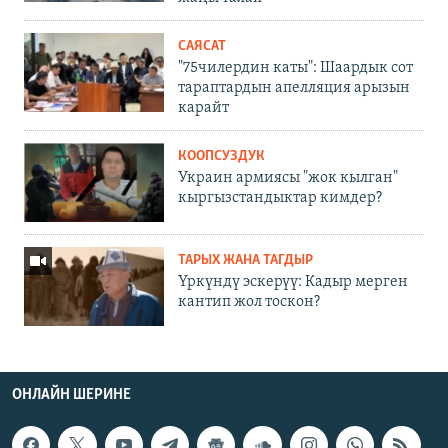
САЯСАТ
"75чилердин каты": Шаардык сот
тараптардын апелляция арызын
карайт
КООПСУЗДУК
Украин армиясы "жок кылган"
кыргызстандыктар кимдер?
ТАРЫХ ЖАНА ТАГДЫР
Үркүндү эскерүү: Кадыр мерген
кантип жол тоскон?
ОНЛАЙН ШЕРИНЕ