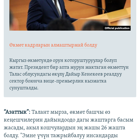
Өкмөт кадрларын алмаштырмай болду
Кыргыз өкмөтүндө орун которуштуруулар болуп
жатат. Президент бир апта мурун мактаган өкмөттүн
Талас облусундагы өкүлү Дайыр Кенекеев реалдуу
сектор боюнча вице-премьерлик кызматка
сунушталды.
“Азаттык”:
Талант мырза, өкмөт башчы өз
кеңешчилерин дайындоодо дагы жаштарга басым
жасады, акыл кошчулардын эң жашы 26 жашта
болду. "Эмне үчүн тажрыйбалуу инсандарды