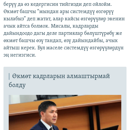
берүү да өз кедергисин тийгизди деп ойлойм.
Өкмөт башчы “мындан ары системдүү өзгөрүү
кылабыз” деп жатат, алар кайсы өзгөрүүлөр экенин
ачык айтса болмок. Мисалы, кадрларды
дайындоодо дагы деле партиялар бөлүштүрөбү же
өкмөт башчы өзү тандап, өзү дайындайбы, ачык
айтыш керек. Бул маселе системдүү өзгөрүүлөрдүн
эң негизгиси.
Өкмөт кадрларын алмаштырмай
болду