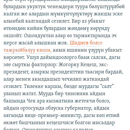
булардын укуктук ченемдери туура бөлүштүрүлбөй
калган же алардын мүмкүнчүлүктөрү жакшы эске
алынбай калгандай сезилет. Бир аз убакыт
өткөндөн кийин булардын жөндөмү көрүндү
окшойт. Ошондуктан алар өз тармактарында эч
нерсе жасай алышкан жок.
Шадиев болсо
тажрыйбалуу киши,
анын ишинин үзүрүн убакыт
көрсөтөт. Ушул дайындоолорго баам салсак, дагы
эле сырткы факторлор: Жогорку Кеңеш, экс-
президент, азыркы президенттин таасири бардай,
алар менен акылдашып чечилип жаткандай
сезилет. Тилекке каршы, бизде мурдагы “салт”
уланып жатат. Мурда бир чиновник айдын
башында Чек ара кызматына жетекчи болсо,
айдын ортосунда облуска губернатор, айдын
аягында вице-премьер-министр, дагы көп өтпөй
өкмөт башчынын кеңешчиси болгон мисалдар