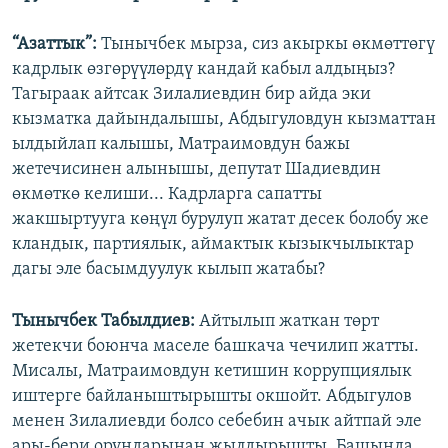
“Азаттык”:
Тынычбек мырза, сиз акыркы өкмөттөгү
кадрлык өзгөрүүлөрдү кандай кабыл алдыңыз?
Тагыраак айтсак Зилалиевдин бир айда эки
кызматка дайындалышы, Абдыгуловдун кызматтан
ылдыйлап калышы, Матраимовдун бажы
жетечисинен алынышы, депутат Шадиевдин
өкмөткө келиши... Кадрларга сапатты
жакшыртууга көңүл бурулуп жатат десек болобу же
кландык, партиялык, аймактык кызыкчылыктар
дагы эле басымдуулук кылып жатабы?
Тынычбек Табылдиев:
Айтылып жаткан төрт
жетекчи боюнча маселе башкача чечилип жатты.
Мисалы, Матраимовдун кетишин коррупциялык
иштерге байланыштырышты окшойт. Абдыгулов
менен Зилалиевди болсо себебин ачык айтпай эле
ары-бери орундарынан жылдырышты. Башында