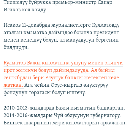
Тиешелүү буйрукка премьер-министр Сапар
Исаков кол койду.
Исаков 11-декабрда журналисттерге Кулматовду
аталган кызматка дайындоо боюнча президент
менен кеңешүү болуп, ал макулдугун бергенин
билдирди.
Кулматов Бажы кызматына ушуну менен экинчи
ирет жетекчи болуп дайындалууда. Ал быйыл
сентябрдан бери Улуттук банкты жетектеп келе
жаткан.
Ага чейин Орус-кыргыз өнүктүрүү
фондунун төрагасы болуп иштечү.
2010-2013-жылдарда Бажы кызматын башкарган,
2014-2016-жылдары Чүй облусунун губернатору,
Бишкек шаарынын мэри кызматтарын аркалаган.