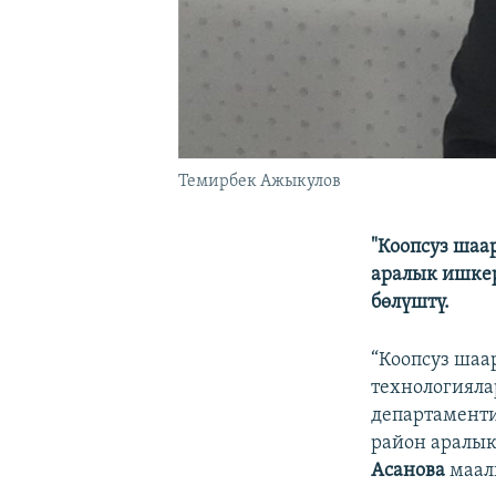
Темирбек Ажыкулов
"Коопсуз шаа
аралык ишке
бөлүштү.
“Коопсуз шаа
технологияла
департаменти
район аралык
Асанова
маал