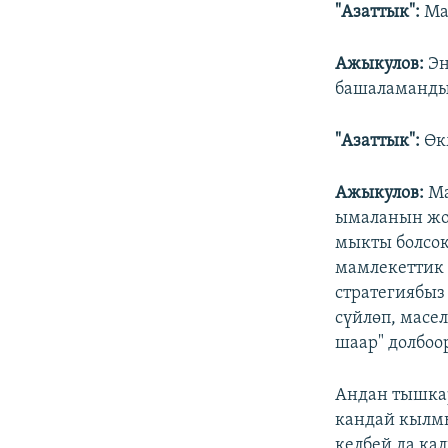
"Азаттык":
Мас
Ажыкулов:
Эң
башаламанды
"Азаттык":
Өк
Ажыкулов:
Ма
ымаланын жок
мыкты болсок
мамлекеттик 
стратегиябыз
сүйлөп, масе
шаар" долбоо
Андан тышкар
кандай кылмы
келбей да ка