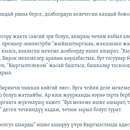
ндай улана берсе, долбоордун келечегин кандай бож
гору жакта саясий эрк болуп, акыркы чечим кабыл а
, премьер-министрби "жыйыштыргыла, жакшылап жас
к кылса, каалаган мекеме долбоорду ишке ашырат. "К
т. Бирок мекемелер аралык көралбастык, бут тосуулар 
ен, "Кыргызтелеком" жасай баштаса, башкалар тоскоо
арыл.
 биринчи чыккан көйгөй эмес. Буга чейин деле мекем
 болуп жатпайбы. Ар ким жуурканды өзүнө тарта бер
органга жүктөлүшү кажет. "Бул мекеме ишке ашырат, 
" деген чечкиндүү кадам, чечим зарыл болуп турат.
опсуз шаарды” ишке ашыруу үчүн Кыргызстанда адис