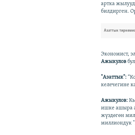
артка жылууд
билдирген. О
Азаттык тиркеме
Экономист, э
Ажыкулов
бул
"Азаттык":
“Ко
келечегине к
Ажыкулов:
Кы
ишке ашыра а
жүздөгөн мил
миллиондук "К