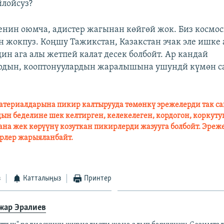
йлойсуз?
нин оюмча, адистер жагынан көйгөй жок. Биз космос
н жокпуз. Коңшу Тажикстан, Казакстан эчак эле ишке
ин ага алы жетпей калат десек болбойт. Ар кандай
рдын, кооптонуулардын жаралышына ушундй күмөн са
атериалдарына пикир калтырууда төмөнкү эрежелерди так с
дын беделине шек келтирген, келекелеген, кордогон, коркуту
на жек көрүүнү козуткан пикирлерди жазууга болбойт. Эреж
рлер жарыяланбайт.
з
Катталыңыз
Принтер
жар Эралиев