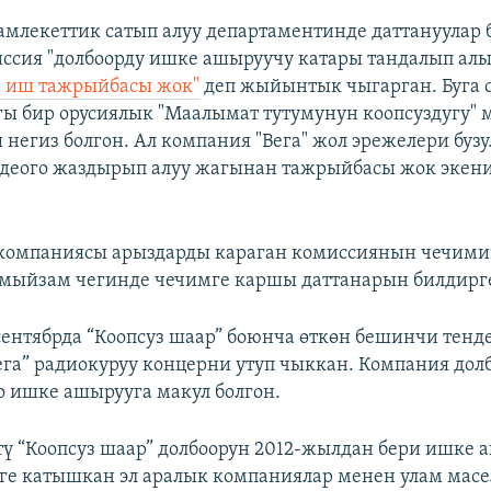
амлекеттик сатып алуу департаментинде даттануулар
иссия "долбоорду ишке ашыруучу катары тандалып ал
 иш тажрыйбасы жок"
деп жыйынтык чыгарган. Буга 
ы бир орусиялык "Маалымат тутумунун коопсуздугу"
 негиз болгон. Ал компания "Вега" жол эрежелери буз
деого жаздырып алуу жагынан тажрыйбасы жок экен
 компаниясы арыздарды караган комиссиянын чечими
 мыйзам чегинде чечимге каршы даттанарын билдирг
сентябрда “Коопсуз шаар” боюнча өткөн бешинчи тенд
ега” радиокуруу концерни утуп чыккан. Компания долб
го ишке ашырууга макул болгон.
ү “Коопсуз шаар” долбоорун 2012-жылдан бери ишке 
рге катышкан эл аралык компаниялар менен улам мас