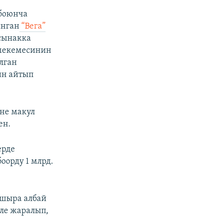
 боюнча
ынган
“Вега”
сынакка
 мекемесинин
улган
ин айтып
не макул
ен.
ерде
оорду 1 млрд.
ашыра албай
еле жаралып,