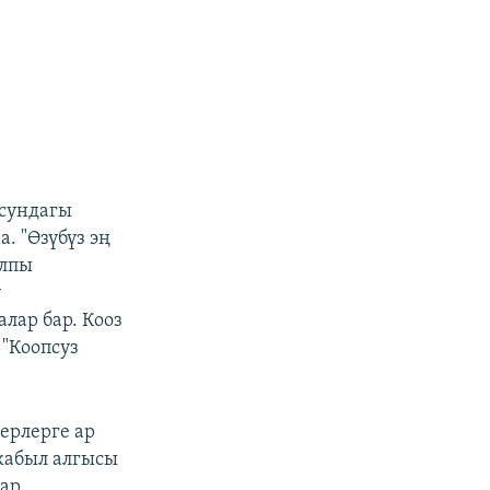
осундагы
. "Өзүбүз эң
алпы
ү
лар бар. Кооз
 "Коопсуз
ерлерге ар
кабыл алгысы
ар.