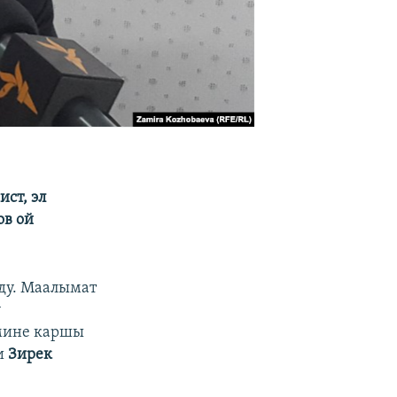
ст, эл
ов ой
лду. Маалымат
у
имине каршы
и
Зирек