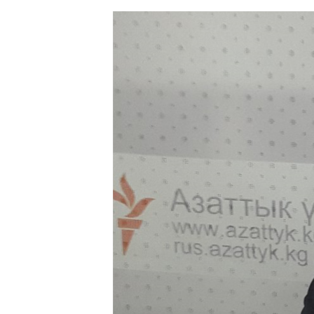
ЭЖЕ-СИҢДИЛЕР
АЗАТТЫК+
ЫҢГАЙСЫЗ СУРООЛОР