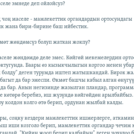
еле эмнеде деп ойлойсуз?
 чоң маселе - мамлекеттик органдардын ортосундагы
к жана бири-бирине баш ийбестик.
мөт жөндөмсүз болуп жаткан жокпу?
селе жөндөмдө деле эмес. Көйгөй мекемелердин орт
тугунда. Баары өз кызыкчылыгын коргоо менен убара
 болду" деген турумда иштеп жатышкандай. Бирок ж
багыт да бар эмеспи. Өкмөт башчы кабыл алган өнүгү
 да бар. Анын негизинде жазылган пландар, программа
ле көтөрө беребиз, иш жүзүндө көйгөйдөн арылбайбыз.
ру колдон колго өтө берип, ордунан жылбай калды.
ы, соңку кездери мамлекеттик ишмерлерге, аткамин
ш иши козголо берип, мамлекеттик органдар чечим 
лгандай. "Кийин жооп берип калбайын" деген чочулоо б