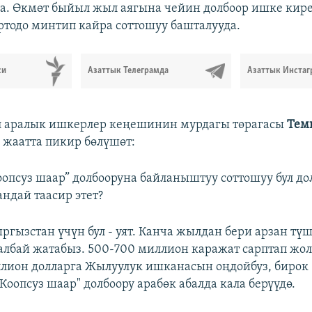
а. Өкмөт быйыл жыл аягына чейин долбоор ишке кир
ртодо минтип кайра соттошуу башталууда.
си
Азаттык Телеграмда
Азаттык Инстаг
л аралык ишкерлер кеңешинин мурдагы төрагасы
Тем
 жаатта пикир бөлүшөт:
опсуз шаар” долбооруна байланыштуу соттошуу бул до
андай таасир этет?
ргызстан үчүн бул - уят. Канча жылдан бери арзан тү
лбай жатабыз. 500-700 миллион каражат сарптап жол
лион долларга Жылуулук ишканасын оңдойбуз, бирок
оопсуз шаар" долбоору арабөк абалда кала берүүдө.