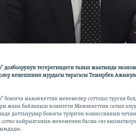
р" долбоорунун тегерегиндеги талаш жаатында экономи
рлер кеңешинин мурдагы төрагасы Темирбек Ажыкул
р” боюнча мамлекеттик мекемелер соттошо турган бо
ры жана байланыш комитети Мамлекеттик сатып алу
нде даттануулар боюнча түзүлгөн комиссиянын чеч
 сотко кайрылганын мекеменин басма сөз кызматкер
ымдады.