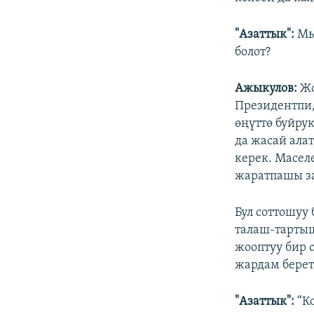
"Азаттык":
Мы
болот?
Ажыкулов:
Жо
Президентпи
өңүттө буйру
да жасай ала
керек. Масел
жаратпашы з
Бул соттошуу
талаш-тартыш
жооптуу бир 
жардам берет
"Азаттык":
“Ко