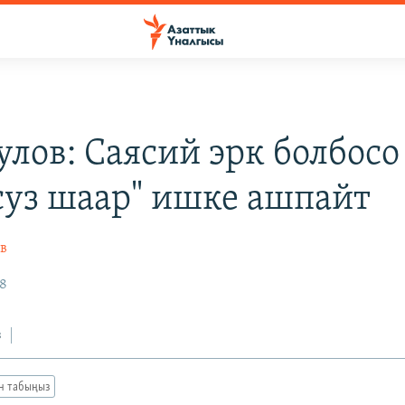
лов: Саясий эрк болбосо
суз шаар" ишке ашпайт
в
18
з
ан табыңыз