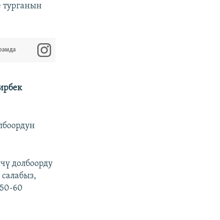
е турганын
рамда
ирбек
лбоордун
шчү долбоорду
 салабыз,
 50-60