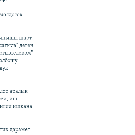
омолдосок
лынышы шарт.
агыла" деген
ыргызтелеком"
болбошу
лдук
елер аралык
бей, иш
тигил ишкана
тик дарамет