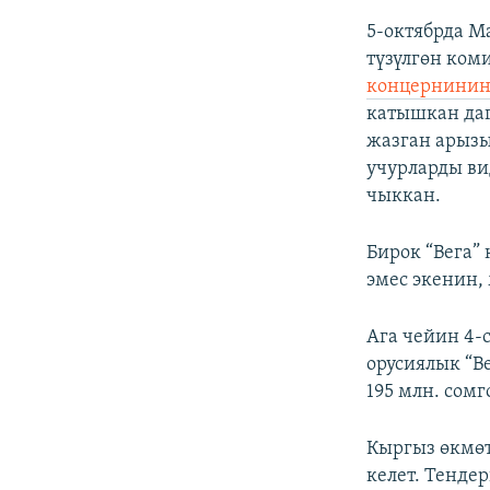
5-октябрда М
түзүлгөн ком
концернинин
катышкан даг
жазган арызы
учурларды ви
чыккан.
Бирок “Вега”
эмес экенин,
Ага чейин 4-
орусиялык “В
195 млн. сом
Кыргыз өкмөт
келет. Тенде