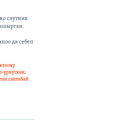
ко спутник
 ашырган.
ноо да себеп
актоону
п-үркүткөн,
ени сактабай