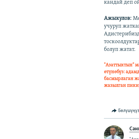
кандай деп о
Ажыкулов:
Ме
учуруп жатка
Адистерибизд
тоскоолдукта
болуп жатат.
"Азаттыктын" м
өтүнөбүз: адам
басмырлаган жа
жазылган пики
Бөлүшүңү
Сан