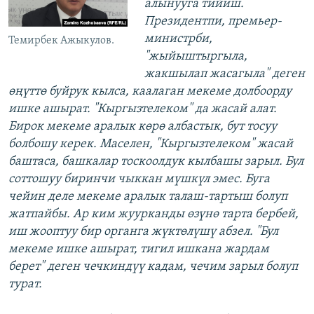
алынууга тийиш.
Президентпи, премьер-
министрби,
Темирбек Ажыкулов.
"жыйыштыргыла,
жакшылап жасагыла" деген
өңүттө буйрук кылса, каалаган мекеме долбоорду
ишке ашырат. "Кыргызтелеком" да жасай алат.
Бирок мекеме аралык көрө албастык, бут тосуу
болбошу керек. Маселен, "Кыргызтелеком" жасай
баштаса, башкалар тоскоолдук кылбашы зарыл. Бул
соттошуу биринчи чыккан мүшкүл эмес. Буга
чейин деле мекеме аралык талаш-тартыш болуп
жатпайбы. Ар ким жуурканды өзүнө тарта бербей,
иш жооптуу бир органга жүктөлүшү абзел. "Бул
мекеме ишке ашырат, тигил ишкана жардам
берет" деген чечкиндүү кадам, чечим зарыл болуп
турат.