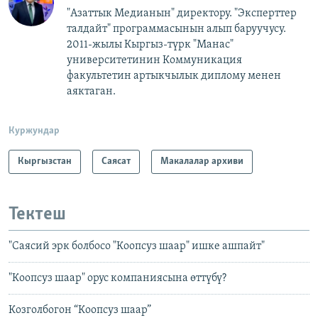
"Азаттык Медианын" директору. "Эксперттер
талдайт" программасынын алып баруучусу.
2011-жылы Кыргыз-түрк "Манас"
университетинин Коммуникация
факультетин артыкчылык диплому менен
аяктаган.
Куржундар
Кыргызстан
Саясат
Макалалар архиви
Тектеш
"Саясий эрк болбосо "Коопсуз шаар" ишке ашпайт"
"Коопсуз шаар" орус компаниясына өттүбү?
Козголбогон “Коопсуз шаар”