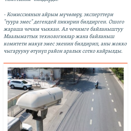
-
Комиссиянын айрым мүчөлөрү, эксперттери
"туура эмес" дегендей пикирин билдирген. Ошого
жараша чечим чыккан. Ал чечимге байланыштуу
Маалыматтык технологиялар жана байланыш
комитети макул эмес экенин билдирип, аны жокко
чыгарууну өтүнүп район аралык сотко кайрылды.