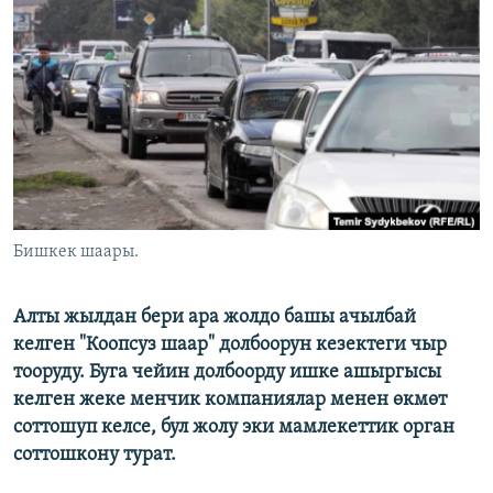
ОНЛАЙН ШЕРИНЕ
ЭЖЕ-СИҢДИЛЕР
АЗАТТЫК+
ЫҢГАЙСЫЗ СУРООЛОР
ЭЕ/АРнун бардык сайттары
Бишкек шаары.
Алты жылдан бери ара жолдо башы ачылбай
келген "Коопсуз шаар" долбоорун кезектеги чыр
тооруду. Буга чейин долбоорду ишке ашыргысы
келген жеке менчик компаниялар менен өкмөт
соттошуп келсе, бул жолу эки мамлекеттик орган
соттошкону турат.