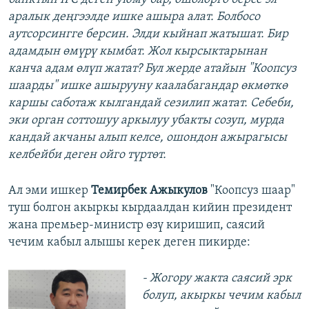
аралык деңгээлде ишке ашыра алат. Болбосо
аутсорсингге берсин. Элди кыйнап жатышат. Бир
адамдын өмүрү кымбат. Жол кырсыктарынан
канча адам өлүп жатат? Бул жерде атайын "Коопсуз
шаарды" ишке ашырууну каалабагандар өкмөткө
каршы саботаж кылгандай сезилип жатат. Себеби,
эки орган соттошуу аркылуу убакты созуп, мурда
кандай акчаны алып келсе, ошондон ажырагысы
келбейби деген ойго түртөт.
Ал эми ишкер
Темирбек Ажыкулов
"Коопсуз шаар"
туш болгон акыркы кырдаалдан кийин президент
жана премьер-министр өзү киришип, саясий
чечим кабыл алышы керек деген пикирде:
- Жогору жакта саясий эрк
болуп, акыркы чечим кабыл