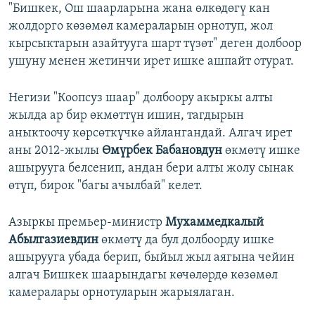
"Бишкек, Ош шаарларына жана өлкөдөгү кан
жолдорго көзөмөл камераларын орнотуп, жол
кырсыктарын азайтууга шарт түзөт" деген долбоор
ушуну менен жетинчи ирет ишке ашпайт отурат.
Негизи "Коопсуз шаар" долбоору акыркы алты
жылда ар бир өкмөттүн ишин, тагдырын
аныктоочу көрсөткүчкө айлангандай. Алгач ирет
аны 2012-жылы
Өмүрбек Бабановдун
өкмөтү ишке
ашырууга белсенип, андан бери алты жолу сынак
өтүп, бирок "багы ачылбай" келет.
Азыркы премьер-министр
Мухаммедкалый
Абылгазиевдин
өкмөтү да бул долбоорду ишке
ашырууга убада берип, быйыл жыл аягына чейин
алгач Бишкек шаарындагы көчөлөрдө көзөмөл
камералары орнотуларын жарыялаган.