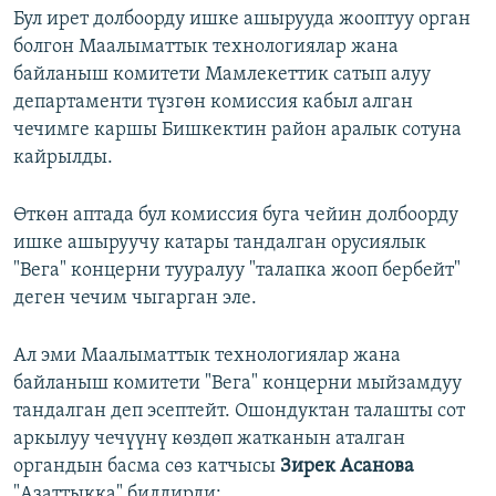
Бул ирет долбоорду ишке ашырууда жооптуу орган
болгон Маалыматтык технологиялар жана
байланыш комитети Мамлекеттик сатып алуу
департаменти түзгөн комиссия кабыл алган
чечимге каршы Бишкектин район аралык сотуна
кайрылды.
Өткөн аптада бул комиссия буга чейин долбоорду
ишке ашыруучу катары тандалган орусиялык
"Вега" концерни тууралуу "талапка жооп бербейт"
деген чечим чыгарган эле.
Ал эми Маалыматтык технологиялар жана
байланыш комитети "Вега" концерни мыйзамдуу
тандалган деп эсептейт. Ошондуктан талашты сот
аркылуу чечүүнү көздөп жатканын аталган
органдын басма сөз катчысы
Зирек Асанова
"Азаттыкка" билдирди: