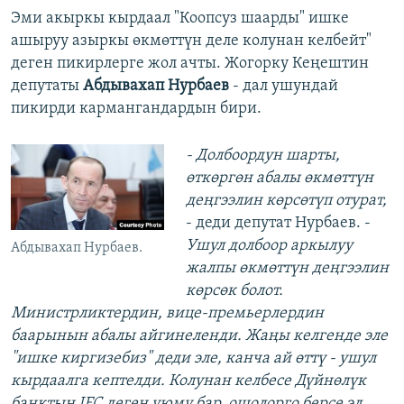
Эми акыркы кырдаал "Коопсуз шаарды" ишке
ашыруу азыркы өкмөттүн деле колунан келбейт"
деген пикирлерге жол ачты. Жогорку Кеңештин
депутаты
Абдывахап Нурбаев
- дал ушундай
пикирди кармангандардын бири.
- Долбоордун шарты,
өткөргөн абалы өкмөттүн
деңгээлин көрсөтүп отурат,
- деди депутат Нурбаев. -
Ушул долбоор аркылуу
Абдывахап Нурбаев.
жалпы өкмөттүн деңгээлин
көрсөк болот.
Министрликтердин, вице-премьерлердин
баарынын абалы айгинеленди. Жаңы келгенде эле
"ишке киргизебиз" деди эле, канча ай өттү - ушул
кырдаалга кептелди. Колунан келбесе Дүйнөлүк
банктын IFC деген уюму бар, ошолорго берсе эл