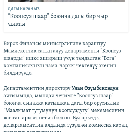
ДАГЫ КАРАҢЫЗ
“Коопсуз шаар” боюнча дагы бир чыр
чыкты
Бирок Финансы министрлигине караштуу
Мамлекеттик сатып алуу департаменти "Коопсуз
шаарды" ишке ашырыш үчүн тандалган "Вега"
компаниясынын чама-чаркы чектелүү экенин
билдирүүдө.
Департаменттин директору
Улан Өзүмбековдун
айтымында, мындай чечимге "Коопсуз шаар"
боюнча сынакка катышкан дагы бир орусиялык
"Маалымат тутумунун коопсуздугу" мекемесинин
жазган арызы негиз болгон. Бул арызды
департаменттин алдында түзүлгөн комиссия карап,