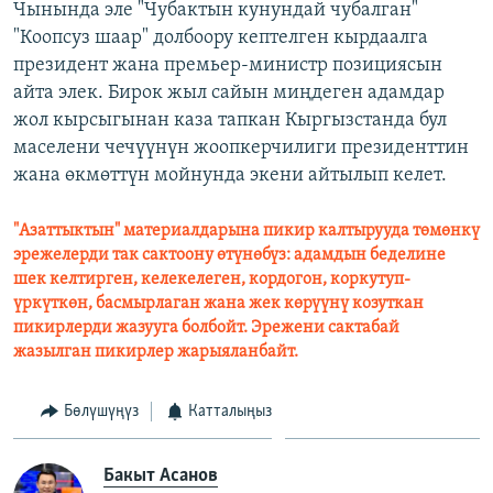
Чынында эле "Чубактын кунундай чубалган"
"Коопсуз шаар" долбоору кептелген кырдаалга
президент жана премьер-министр позициясын
айта элек. Бирок жыл сайын миңдеген адамдар
жол кырсыгынан каза тапкан Кыргызстанда бул
маселени чечүүнүн жоопкерчилиги президенттин
жана өкмөттүн мойнунда экени айтылып келет.
"Азаттыктын" материалдарына пикир калтырууда төмөнкү
эрежелерди так сактоону өтүнөбүз: адамдын беделине
шек келтирген, келекелеген, кордогон, коркутуп-
үркүткөн, басмырлаган жана жек көрүүнү козуткан
пикирлерди жазууга болбойт. Эрежени сактабай
жазылган пикирлер жарыяланбайт.
Бөлүшүңүз
Катталыңыз
Бакыт Асанов