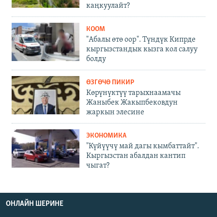
каңкуулайт?
КООМ
"Абалы өтө оор". Түндүк Кипрде
кыргызстандык кызга кол салуу
болду
ӨЗГӨЧӨ ПИКИР
Көрүнүктүү тарыхнаамачы
Жаныбек Жакыпбековдун
жаркын элесине
ЭКОНОМИКА
"Күйүүчү май дагы кымбаттайт".
Кыргызстан абалдан кантип
чыгат?
ОНЛАЙН ШЕРИНЕ