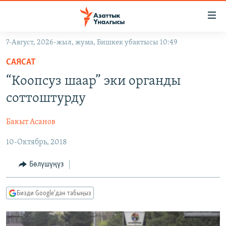
Линктер
Мазмунга
өтүңүз
7-Август, 2026-жыл, жума, Бишкек убактысы 10:49
Навигацияга
ЖАҢЫЛЫКТАР
өтүңүз
САЯСАТ
КЫРГЫЗСТАН
Издөөгө
“Коопсуз шаар” эки органды
салыңыз
ДҮЙНӨ
КЫРГЫЗСТАН
соттоштурду
УКРАИНА
САЯСАТ
ДҮЙНӨ
Бакыт Асанов
АТАЙЫН ИЛИКТӨӨ
ЭКОНОМИКА
БОРБОР АЗИЯ
10-Октябрь, 2018
ТВ ПРОГРАММАЛАР
МАДАНИЯТ
ПОДКАСТ
БҮГҮН АЗАТТЫКТА
Бөлүшүңүз
ӨЗГӨЧӨ ПИКИР
ЭКСПЕРТТЕР ТАЛДАЙТ
Бизди Google'дан табыңыз
БИЗ ЖАНА ДҮЙНӨ
Русский
ДАНИСТЕ