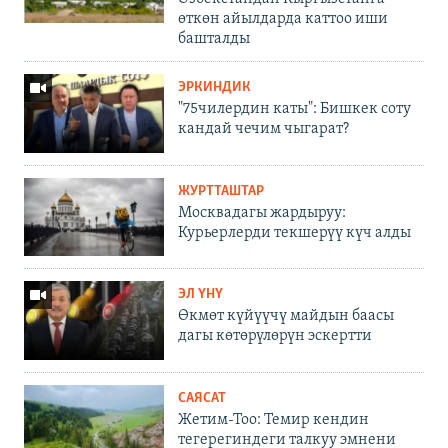
өткөн айылдарда каттоо иши
башталды
ЭРКИНДИК
"75чилердин каты": Бишкек соту
кандай чечим чыгарат?
ЖУРТТАШТАР
Москвадагы жардыруу:
Курьерлерди текшерүү күч алды
ЭЛ ҮНҮ
Өкмөт күйүүчү майдын баасы
дагы көтөрүлөрүн эскертти
САЯСАТ
Жетим-Тоо: Темир кендин
тегерегиндеги талкуу эмнени