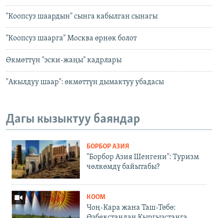
"Коопсуз шаардын" сынга кабылган сынагы
"Коопсуз шаарга" Москва өрнөк болот
Өкмөттүн "эски-жаңы" кадрлары
"Акылдуу шаар": өкмөттүн дымактуу убадасы
Дагы кызыктуу баяндар
БОРБОР АЗИЯ
"Борбор Азия Шенгени": Туризм
чөлкөмдү байытабы?
КООМ
Чоң-Кара жана Таш-Төбө:
Өзбекстандан Кыргызстанга