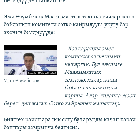
негиздүү деп тапкан эле.
Эми Өзүмбеков Маалыматтык технологиялар жана
байланыш комитети сотко кайрылууга укугу бар
экенин билдирүүдө:
- Көз каранды эмес
комиссия өз чечимин
чыгарган. Бул чечимге
Маалыматтык
технологиялар жана
Улан Өзүмбеков.
байланыш комитети
каршы. Алар "талапка жооп
берет" деп жатат. Сотко кайрылып жатыптыр.
Бишкек район аралык соту бул арызды качан карай
баштары азырынча белгисиз.