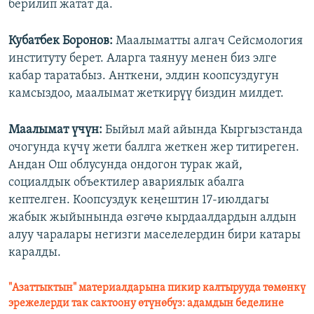
берилип жатат да.
Кубатбек Боронов:
Маалыматты алгач Сейсмология
институту берет. Аларга таянуу менен биз элге
кабар таратабыз. Анткени, элдин коопсуздугун
камсыздоо, маалымат жеткирүү биздин милдет.
Маалымат үчүн:
Быйыл май айында Кыргызстанда
очогунда күчү жети баллга жеткен жер титиреген.
Андан Ош облусунда ондогон турак жай,
социалдык объектилер авариялык абалга
кептелген. Коопсуздук кеңештин 17-июлдагы
жабык жыйынында өзгөчө кырдаалдардын алдын
алуу чаралары негизги маселелердин бири катары
каралды.
"Азаттыктын" материалдарына пикир калтырууда төмөнкү
эрежелерди так сактоону өтүнөбүз: адамдын беделине