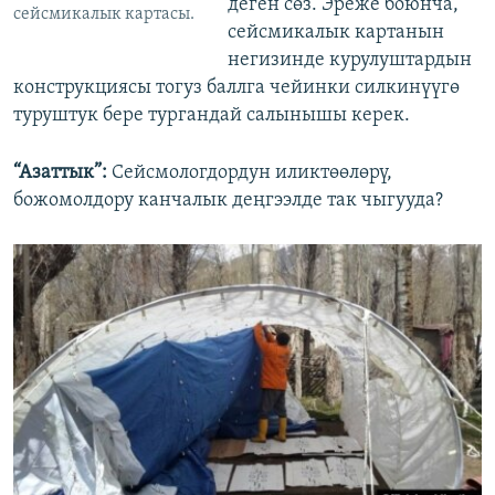
деген сөз. Эреже боюнча,
сейсмикалык картасы.
сейсмикалык картанын
негизинде курулуштардын
конструкциясы тогуз баллга чейинки силкинүүгө
туруштук бере тургандай салынышы керек.
“Азаттык”:
Сейсмологдордун иликтөөлөрү,
божомолдору канчалык деңгээлде так чыгууда?