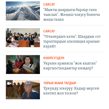
САЯСАТ
"Мыкты даярдыгы барлар гана
чыксын". Жеңиш чокусу боюнча
жаңы талап
САЯСАТ
"75чилердин каты": Шаардык сот
тараптардын апелляция арызын
карайт
КООПСУЗДУК
Украин армиясы "жок кылган"
кыргызстандыктар кимдер?
ТАРЫХ ЖАНА ТАГДЫР
Үркүндү эскерүү: Кадыр мерген
кантип жол тоскон?