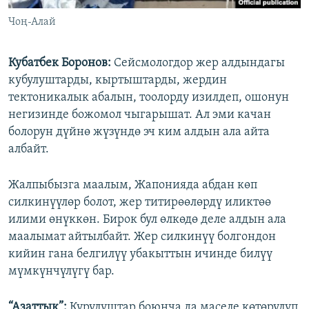
Чоң-Алай
Кубатбек Боронов:
Сейсмологдор жер алдындагы
кубулуштарды, кыртыштарды, жердин
тектоникалык абалын, тоолорду изилдеп, ошонун
негизинде божомол чыгарышат. Ал эми качан
болорун дүйнө жүзүндө эч ким алдын ала айта
албайт.
Жалпыбызга маалым, Жапонияда абдан көп
силкинүүлөр болот, жер титирөөлөрдү иликтөө
илими өнүккөн. Бирок бул өлкөдө деле алдын ала
маалымат айтылбайт. Жер силкинүү болгондон
кийин гана белгилүү убакыттын ичинде билүү
мүмкүнчүлүгү бар.
“Азаттык”:
Курулуштар боюнча да маселе көтөрүлүп