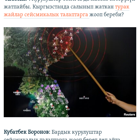
жатпайбы. Кыргызстанда салынып жаткан
турак
жайлар сейсмикалык талаптарга
жооп береби?
Кубатбек Боронов:
Бардык курулуштар