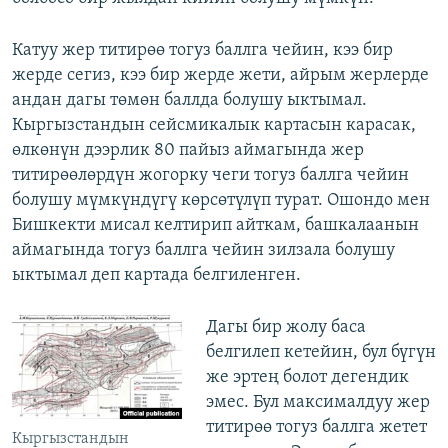
Катуу жер титирөө тогуз баллга чейин, кээ бир
жерде сегиз, кээ бир жерде жети, айрым жерлерде
андан дагы төмөн баллда болушу ыктымал.
Кыргызстандын сейсмикалык картасын карасак,
өлкөнүн дээрлик 80 пайыз аймагында жер
титирөөлөрдүн жогорку чеги тогуз баллга чейин
болушу мүмкүндүгү көрсөтүлүп турат. Ошондо мен
Бишкекти мисал келтирип айткам, башкалаанын
аймагында тогуз баллга чейин зилзала болушу
ыктымал деп картада белгиленген.
Дагы бир жолу баса
белгилеп кетейин, бул бүгүн
же эртең болот дегендик
эмес. Бул максималдуу жер
титирөө тогуз баллга жетет
Кыргызстандын