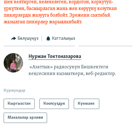
шек келтирген, келекелеген, кордогон, коркутуп-
үркүткөн, басмырлаган жана жек көрүүнү козуткан
пикирлерди жазууга болбойт. Эрежени сактабай
жазылган пикирлер жарыяланбайт.
Бөлүшүңүз
Катталыңыз
Нуржан Токтоназарова
«Азаттык» радиосунун Бишкектеги
кеңсесинин кызматкери, веб-редактор.
Куржундар
Кыргызстан
Коопсуздук
Күнмаек
Макалалар архиви