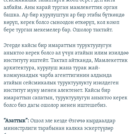
сейсмикалык талаптарга жооп берет деп айта
албайм. Аны карай турган мамлекеттик орган
башка. Ар бир курулуштун ар бир этабы бүткөндө
көрүп, керек болсо сыноодон өткөрүп, кол коюп
бере турган мекемелер бар. Ошолор тактайт.
Эгерде кайсы бир имараттын туруктуулугун
аныктоо керек болсо ал үчүн атайын илим изилдөө
институту иштейт. Тактап айтканда, Мамлекеттик
архитектура, курулуш жана турак жай-
коммуналдык чарба агенттигинин алдында
атайын сейсмикалык туруктуулукту изилдеген
институт муну менен алектенет. Кайсы бир
имараттын сапатын, туруктуулугун аныктоо керек
болсо биз дагы ошолор менен иштешебиз.
“Азаттык”:
Ошол эле кезде Өзгөчө кырдаалдар
министрлиги тарабынан калкка эскертүүлөр