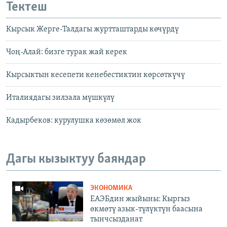
Тектеш
Кырсык Жерге-Талдагы журтташтарды көчүрдү
Чоң-Алай: бизге турак жай керек
Кырсыктын кесепети кенебестиктин көрсөткүчү
Италиядагы зилзала мүшкүлү
Кадырбеков: курулушка көзөмөл жок
Дагы кызыктуу баяндар
ЭКОНОМИКА
ЕАЭБдин жыйыны: Кыргыз
өкмөтү азык-түлүктүн баасына
тынчсызданат