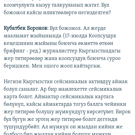
коомчулукта кызуу талкууланып жатат. Бул
божомол кайсы иликтөөлөргө негизделген?
Кубатбек Боронов:
Бул божомол. Ал жерде
маалымат жыйынында (17-июлда Коопсуздук
кеңешинин жыйыны боюнча өкмөттө өткөн
брифинг - ред.) журналисттер Кыргызстандагы
жер титирөөлөр жана коопсуздук боюнча суроо
беришкен. Мен ошого жооп кайтаргам.
Негизи Кыргызстан сейсмикалык активдүү аймак
болуп саналат. Ар бир мамлекетте сейсмикалык
карта болот. Аймактар сейсмикалык картага
бөлүнүп, кайсы аймактарда тогуз баллга чейинки
жер титирөө болушу мүмкүндүгү көрсөтүлөт. Бирок
бул бүгүн же эртең жер титирөө болот дегенди
түшүндүрбөйт. Ал мүмкүн он жылдан кийин же
болбосо бир жылдан кийин болушу мүмкүн.