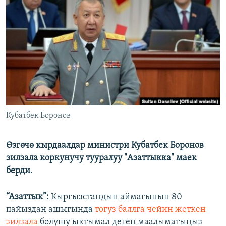
ОНЛАЙН ШЕРИНЕ
ЭЖЕ-СИҢДИЛЕР
АЗАТТЫК+
ЫҢГАЙСЫЗ СУРООЛОР
ЭЕ/АРнун бардык сайттары
Кубатбек Боронов
Өзгөчө кырдаалдар министри Кубатбек Боронов
зилзала коркунучу тууралуу "Азаттыкка" маек
берди.
“Азаттык”:
Кыргызстандын аймагынын 80
пайыздан ашыгында
тогуз баллга чейин жеткен
зилзала
болушу ыктымал деген маалыматыңыз