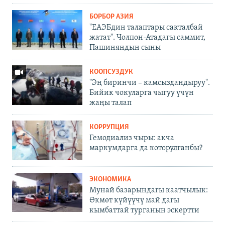
БОРБОР АЗИЯ
"ЕАЭБдин талаптары сакталбай
жатат". Чолпон-Атадагы саммит,
Пашиняндын сыны
КООПСУЗДУК
"Эң биринчи – камсыздандыруу".
Бийик чокуларга чыгуу үчүн
жаңы талап
КОРРУПЦИЯ
Гемодиализ чыры: акча
маркумдарга да которулганбы?
ЭКОНОМИКА
Мунай базарындагы каатчылык:
Өкмөт күйүүчү май дагы
кымбаттай турганын эскертти