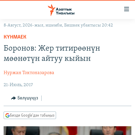
Линктер
Мазмунга
өтүңүз
8-Август, 2026-жыл, ишемби, Бишкек убактысы 20:42
Навигацияга
ЖАҢЫЛЫКТАР
өтүңүз
КҮНМАЕК
КЫРГЫЗСТАН
Издөөгө
Боронов: Жер титирөөнүн
салыңыз
ДҮЙНӨ
КЫРГЫЗСТАН
мөөнөтүн айтуу кыйын
УКРАИНА
САЯСАТ
ДҮЙНӨ
Нуржан Токтоназарова
АТАЙЫН ИЛИКТӨӨ
ЭКОНОМИКА
БОРБОР АЗИЯ
21-Июль, 2017
ТВ ПРОГРАММАЛАР
МАДАНИЯТ
ПОДКАСТ
БҮГҮН АЗАТТЫКТА
Бөлүшүңүз
ӨЗГӨЧӨ ПИКИР
ЭКСПЕРТТЕР ТАЛДАЙТ
Бизди Google'дан табыңыз
БИЗ ЖАНА ДҮЙНӨ
Русский
ДАНИСТЕ