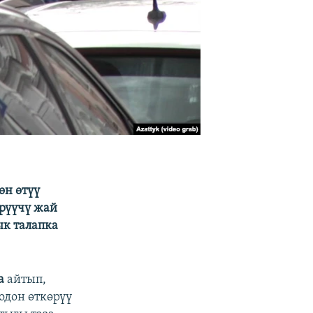
өн өтүү
ерүүчү жай
к талапка
а
айтып,
одон өткөрүү