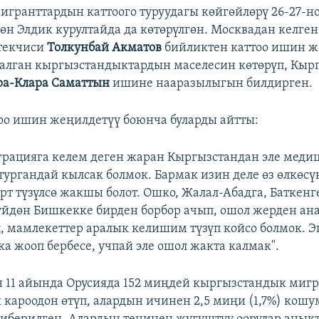
игранттардын каттоого туруудагы көйгөйлөрү 26-27-н
өн Элдик курултайда да көтөрүлгөн. Москвадан келген
текчиси
Толкунбай Акматов
бийликтен каттоо ишин ж
алган кыргызстандыктардын маселесин көтөрүп, Кыр
ра-Клара Саматтын
ишине нааразылыгын билдирген.
оо ишин жеңилдетүү боюнча буларды айтты:
грацияга келем деген жаран Кыргызстандан эле мед
 тургандай кылсак болмок. Бармак изин деле өз өлкөс
рт түзүлсө жакшы болот. Ошко, Жалал-Абадга, Баткенг
үйдөн Бишкекке бирден борбор ачып, ошол жерден ан
, мамлекеттер аралык келишим түзүп койсо болмок. Э
ка жооп бербесе, учпай эле ошол жакта калмак".
11 айында Орусияда 152 миңдей кыргызстандык миг
кароодон өтүп, алардын ичинен 2,5 миңи (1,7%) кошу