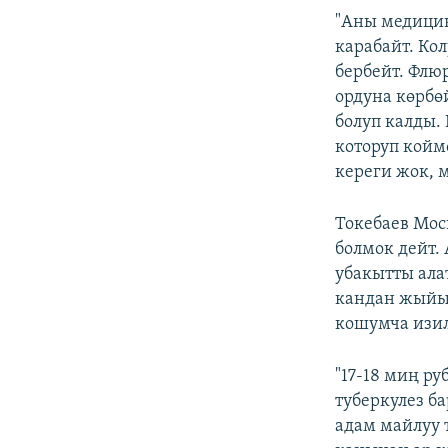
"Аны медицин
карабайт. Ко
бербейт. Флю
ордуна көрбө
болуп калды. 
которуп койм
кереги жок, 
Токебаев Мос
болмок дейт. 
убакытты ала
кандан жыйын
кошумча изил
"17-18 миң ру
туберкулез б
адам майлуу 