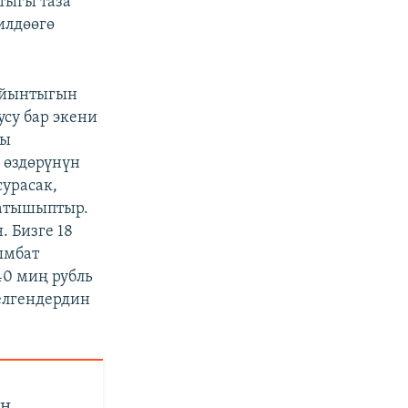
тыгы таза
илдөөгө
ыйынтыгын
усу бар экени
ны
 өздөрүнүн
урасак,
жатышыптыр.
 Бизге 18
ымбат
40 миң рубль
елгендердин
ен