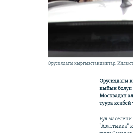
Орусиядагы кыргызстандыктар. Иллюст
Орусиядагы к
кыйын болуп 
Москвадан ал
туура келбей
Бул маселени
"Азаттыкка" 