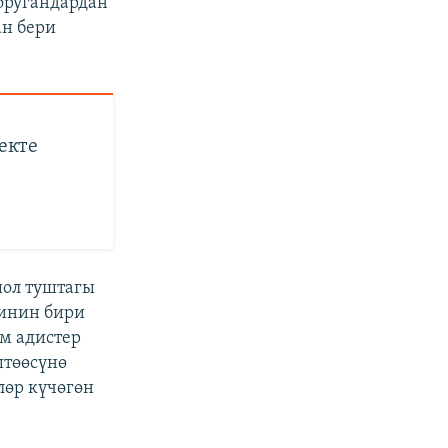
ооругандардан
ан бери
екте
шол туштагы
ринин бири
м адистер
штөөсүнө
лөр күчөгөн