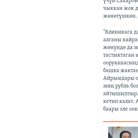
үчүн Сахаров
чыккан жок д
жөнөтүшкөн.
"Клиникага 
алганы кайра
жөнүндө да м
тастыктаган 
ооруканасынд
башка жакта
Айрымдары ор
миң рубль бо
айтышыптыр. 
кетип калат.
баары эле оо