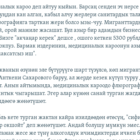
алык кароо деп айтуу кыйын. Барсаң сенден эч нерсе 
луңдан кан алган, кабыл алчу жерлери санитардык тал
рографияга тарткан жери болсо ызы-чуу. Мигранттард
й, орой мамиле жасашат. Бул азыр бир адамдын бизне
Бизге "акчаңар керек" дешсе , ошого кеткен 5300 рубл
окпуз. Бармак издеринин, медициналык кароонун азы
максатсыз иш".
кванын өзүнөн эле бүтүрүүгө шарт түзүлсө, көп мигран
Анткени Сахарового баруу, ал жерде кезек күтүп туруу 
т. Анын айтымында, медициналык кароодо флюрогра
тык чыгарышат. Эгер алар күмөн санай турган жагда
дөөгө жөнөтүшөт.
бль кете турган жактан кайра изилдөөдөн өтөсүң, "сиф
ар окшойт" деп жөнөтүшөт. Андай болушу мүмкүн эмес
тамак жесе же түнү алкоголдук ичимдиктерди ичкен б