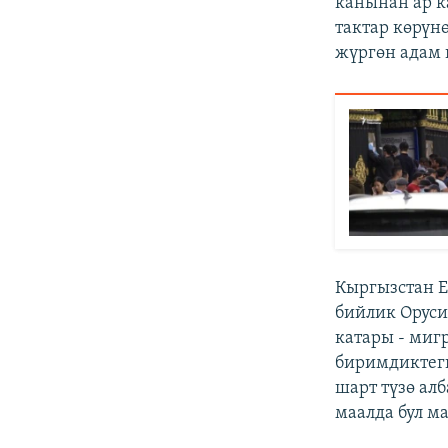
канынан ар к
тактар көрүнө
жүргөн адам 
Кыргызстан Е
бийлик Оруси
катары - миг
биримдиктег
шарт түзө ал
маалда бул м