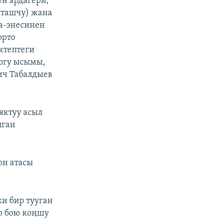
ун ардагери,
аташчу) жана
а-энесинен
орто
ктептеги
тогу ысымы,
ич Табалдыев
яктуу асыл
лган
он атасы
и бир тууган
р бою коңшу