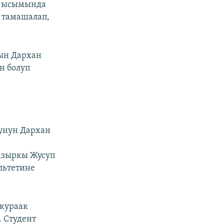
н ысымында
) тамашалап,
ын Дархан
н болуп
унун Дархан
азыркы Жусуп
льтетине
ркураак
. Студент