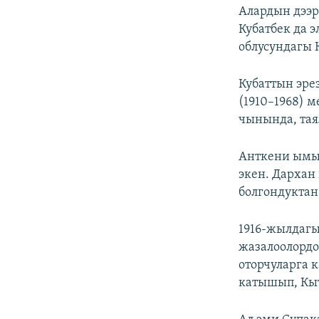
Алардын дээр
Кубатбек да 
облусундагы 
Кубаттын эре
(1910–1968) 
чынында, тая
Анткени ымыр
экен. Дархан
болгондуктан,
1916-жылдагы
жазалоолордо
оторчуларга 
катышып, Кы