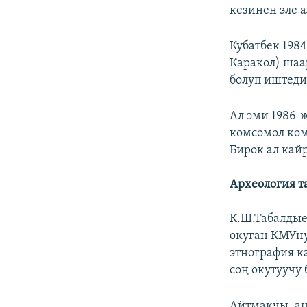
кезинен эле а
Кубатбек 198
Каракол) шаа
болуп иштеди
Ал эми 1986-
комсомол ком
Бирок ал кай
Археология т
К.Ш.Табалдые
окуган КМУну
этнография к
соң окутуучу
Айтмакчы, ан