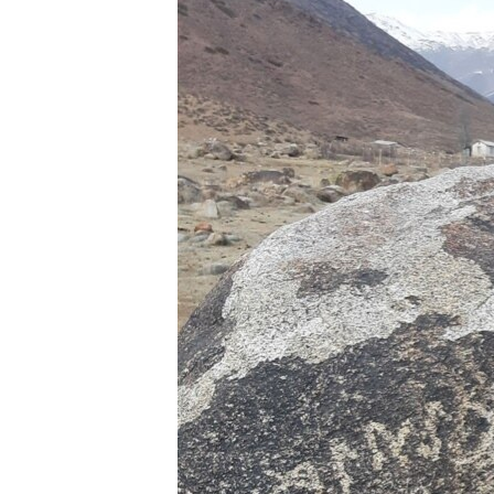
ЭЖЕ-СИҢДИЛЕР
АЗАТТЫК+
ЫҢГАЙСЫЗ СУРООЛОР