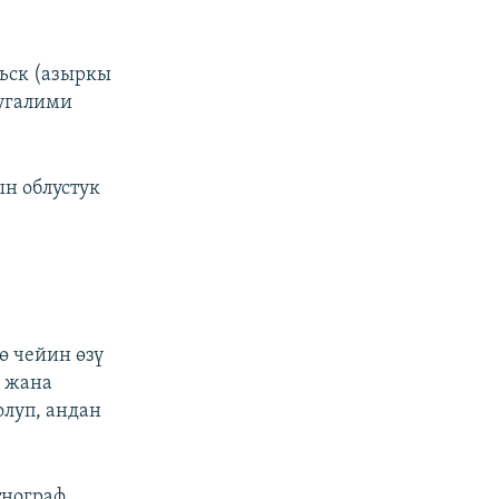
ьск (азыркы
угалими
н облустук
ө чейин өзү
я жана
олуп, андан
тнограф