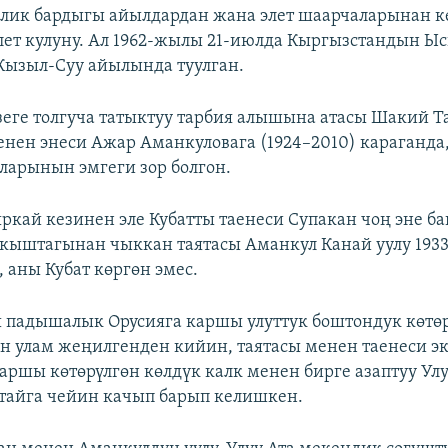
лик бардыгы айылдардан жана элет шаарчаларынан 
элет кулуну. Ал 1962-жылы 21-июлда Кыргызстандын Ы
Кызыл-Суу айылында туулган.
зеге толгуча татыктуу тарбия алышына атасы Шакий Т
менен энеси Ажар Аманкуловага (1924–2010) караганда
ларынын эмгеги зор болгон.
кай кезинен эле Кубатты таенеси Супакан чоң эне ба
 кыштагынан чыккан таятасы Аманкул Канай уулу 193
 аны Кубат көргөн эмес.
 падышалык Орусияга каршы улуттук боштондук көтө
н улам жеңилгенден кийин, таятасы менен таенеси эк
каршы көтөрүлгөн көлдүк калк менен бирге азаптуу Ул
тайга чейин качып барып келишкен.