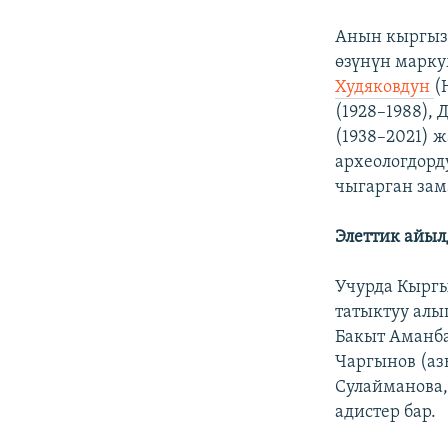
Анын кыргыз 
өзүнүн марку
Худяковдун
(
(1928–1988),
(1938–2021) 
археологдорд
чыгарган зам
Элеттик айы
Учурда Кыргы
татыктуу алы
Бакыт Аманба
Чаргынов (аз
Сулайманова,
адистер бар.