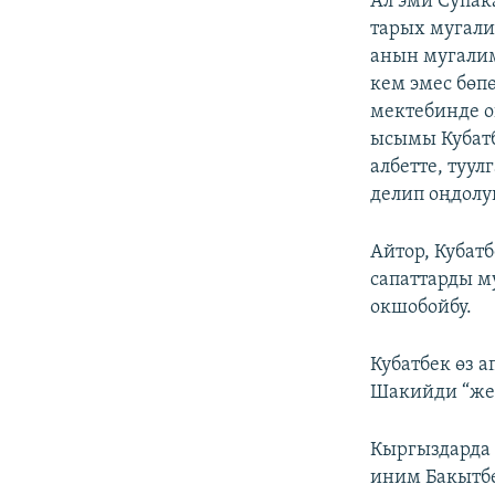
Ал эми Супак
тарых мугали
анын мугалим
кем эмес бөп
мектебинде о
ысымы Кубатб
албетте, туу
делип оңдолу
Айтор, Кубат
сапаттарды м
окшобойбу.
Кубатбек өз а
Шакийди “жез
Кыргыздарда 
иним Бакытбе