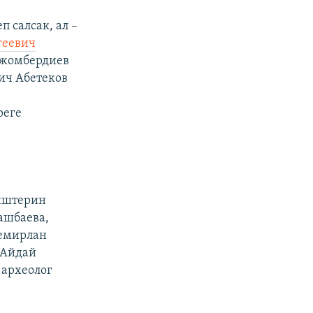
 салсак, ал –
геевич
ожомбердиев
ич Абетеков
реге
 иштерин
ашбаева,
Темирлан
 Айдай
 археолог