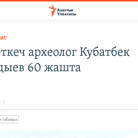
НАТ
ткеч археолог Кубатбек
дыев 60 жашта
з
ан табыңыз