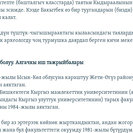
ктепте (башталгыч класстарда) таятам Кыдыраалыны
ны эсимде. Кээде Бакытбек өз бир туугандарын (бизди
 калат.
лдүн түштүк-чыгышыраактагы кылаасындагы таялард
к археологду чоң турмушка даярдап берген кичи меке
 болуу. Алгачкы иш тажрыйбалары
9-жылы Ысык-Көл облусуна караштуу Жети-Өгүз район
н аяктаган.
 Бишкектеги Кыргыз мамлекеттик университетинин (
ындагы Кыргыз улуттук университетинин) тарых факу
 аны 1984-жылы аяктаган.
 бир аз эртерээк көйнөк жырткандыктан, андан жого
м жана бул факультеттеги окуумду 1981-жылы бүтүрдүм