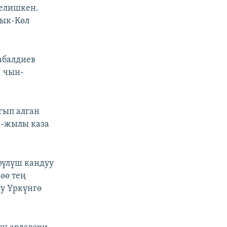
келишкен.
сык-Көл
абалдиев
, чын-
гып алган
3-жылы каза
рүлүш кандуу
өө тең
уу Үркүнгө