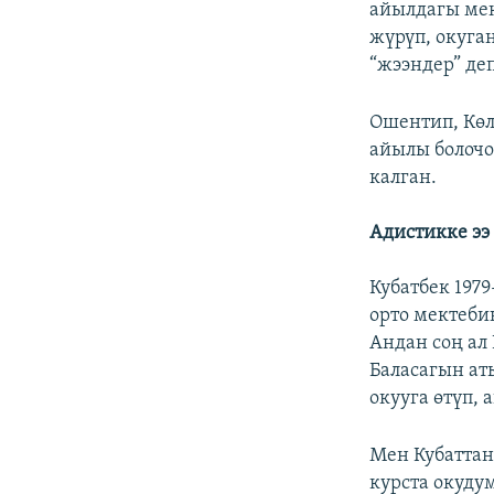
айылдагы ме
жүрүп, окуга
“жээндер” деп
Ошентип, Кө
айылы болочо
калган.
Адистикке ээ
Кубатбек 197
орто мектеби
Андан соң ал
Баласагын ат
окууга өтүп,
Мен Кубаттан
курста окуду