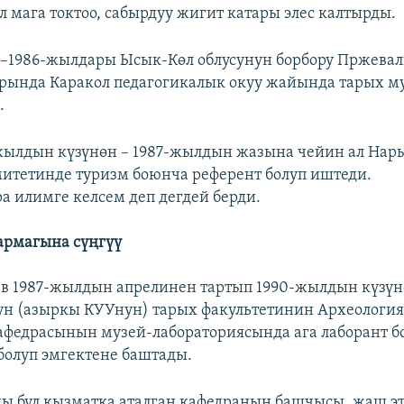
л мага токтоо, сабырдуу жигит катары элес калтырды.
4–1986-жылдары Ысык-Көл облусунун борбору Пржевал
рында Каракол педагогикалык окуу жайында тарых м
.
жылдын күзүнөн – 1987-жылдын жазына чейин ал Нары
итетинде туризм боюнча референт болуп иштеди.
ра илимге келсем деп дегдей берди.
армагына сүңгүү
в 1987-жылдын апрелинен тартып 1990-жылдын күзүн
н (азыркы КУУнун) тарых факультетинин Археологи
афедрасынын музей-лабораториясында ага лаборант б
 болуп эмгектене баштады.
ы бул кызматка аталган кафедранын башчысы, жаш э