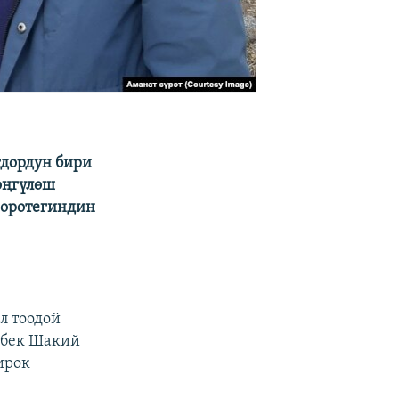
гдордун бири
өңгүлөш
Чоротегиндин
л тоодой
тбек Шакий
ирок