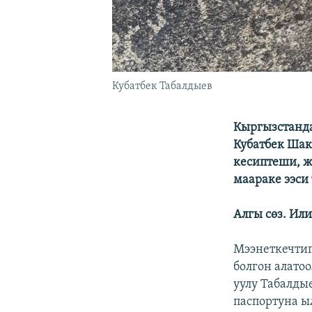
Кубатбек Табалдыев
Кыргызстанда
Кубатбек Шак
кесиптеши, ж
маараке ээси 
Алгы сөз. Ил
Мээнеткечтиг
болгон алато
уулу Табалдые
паспортуна ы