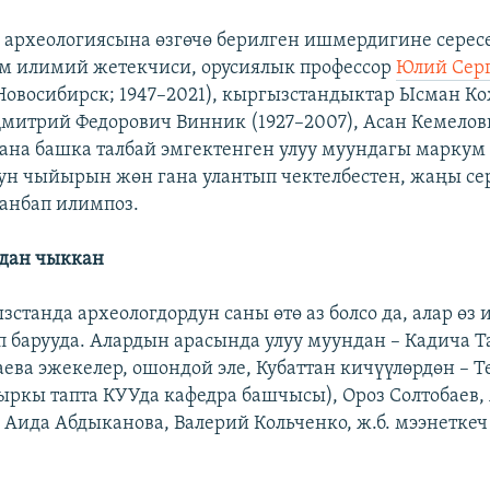
археологиясына өзгөчө берилген ишмердигине сересеп
м илимий жетекчиси, орусиялык профессор
Юлий Сер
Новосибирск; 1947–2021), кыргызстандыктар Ысман К
 Дмитрий Федорович Винник (1927–2007), Асан Кемелов
жана башка талбай эмгектенген улуу муундагы маркум
ун чыйырын жөн гана улантып чектелбестен, жаңы се
анбап илимпоз.
лдан чыккан
зстанда археологдордун саны өтө аз болсо да, алар өз
п барууда. Алардын арасында улуу муундан – Кадича Т
ева эжекелер, ошондой эле, Кубаттан кичүүлөрдөн – 
ыркы тапта КУУда кафедра башчысы), Ороз Солтобаев,
 Аида Абдыканова, Валерий Кольченко, ж.б. мээнеткеч