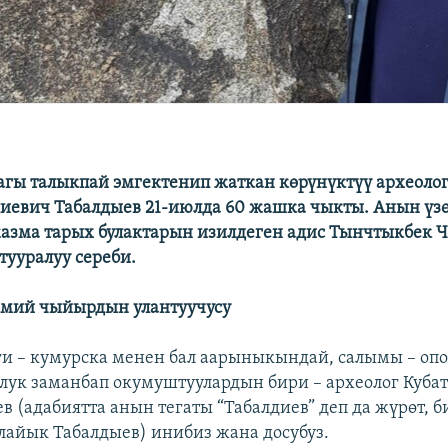
гы талыкпай эмгектенип жаткан көрүнүктүү археоло
иевич Табалдыев 21-июлда 60 жашка чыкты. Анын үз
азма тарых булактарын изилдеген адис Тынчтыкбек 
тууралуу сереби.
имий чыйырдын улантуучусу
и – кумурска менен бал аарыныкындай, салымы – опо
олук заманбап окумуштуулардын бири – археолог Куба
в (адабиятта анын тегаты “Табалдиев” деп да жүрөт, б
лайык Табалдыев) инибиз жана досубуз.