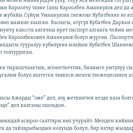
ан менен Аманкулдун уулу, Улуу Ата мекендик согушт
ми Кароолчу таяке (аны Кароолбек Аманкулов деп да 
 жубайы Сүйүм Уманкулова таежеңе Кубатбекке өз ат
өлөп мамиле кылган. Кызыгы, атүгүл Кубатбек Дархан 
нунчу класста алгачкы ирет паспорт алганга чейин ме
ек Кароолбекович Аманкулов болуп жүргөн. Паспорт
лгандыгы тууралуу күбөлүккө ылайык Кубатбек Шакиев
п толтурулган.
бек тырышчаактык, мээнеткечтик, билимге умтулуу сы
угалим болуп иштеген таякеси менен таежеңесинен а
пасы Ажарды “эже” деп, өзү жеткинчек кезде каза болг
де” деп калганы ошондон.
мындай асыроо салттары көп учурайт. Менден кийинк
к да тайларыбыздын колунда болуп, бир катар жылда