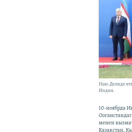
Нью-Делиде өт
Индия.
10-ноябрда И
Ооганстандаг
менен кызмат
Казакстан, К