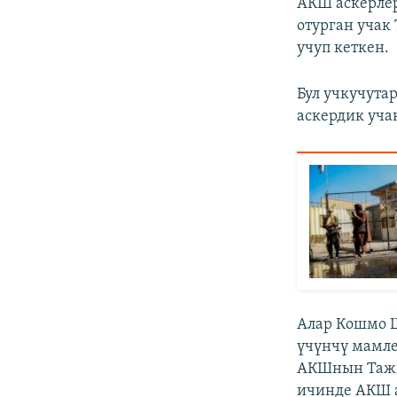
АКШ аскерле
отурган учак
учуп кеткен.
Бул учкучута
аскердик уча
Алар Кошмо Ш
үчүнчү мамле
АКШнын Тажик
ичинде АКШ 