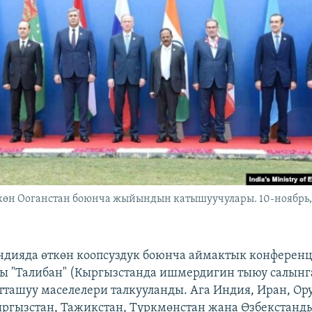
көн Ооганстан боюнча жыйындын катышуучулары. 10-ноябрь,
ндияда өткөн коопсуздук боюнча аймактык конферен
ы "Талибан" (Кыргызстанда ишмердигин тыюу салынг
ташуу маселелери талкууланды. Ага Индия, Иран, Ору
ыргызстан, Тажикстан, Түркмөнстан жана Өзбекстанд