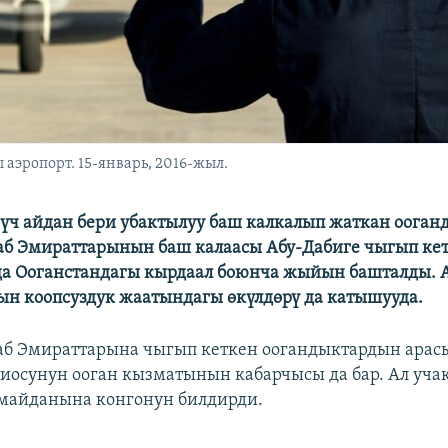
аэропорт. 15-январь, 2016-жыл.
үч айдан бери убактылуу баш калкалып жаткан ооган
б Эмираттарынын баш калаасы Абу-Дабиге чыгып ке
а Ооганстандагы кырдаал боюнча жыйын башталды. 
н коопсуздук жаатындагы өкүлдөрү да катышууда.
аб Эмираттарына чыгып кеткен оогандыктардын арас
диосунун ооган кызматынын кабарчысы да бар. Ал учак
майданына конгонун билдирди.