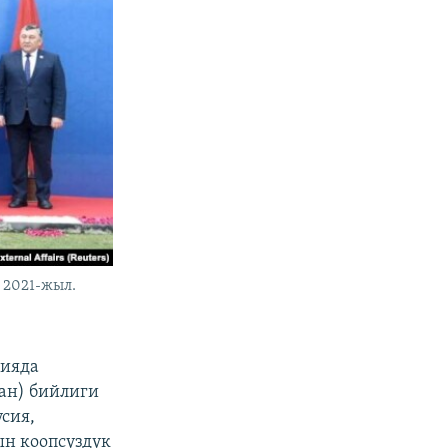
 2021-жыл.
цияда
ан) бийлиги
сия,
ын коопсуздук