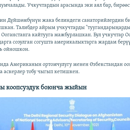
умчалады. Учкучтардын арасында эки аял бар, бирөөс
йин Дүйшөмбүнүн жака белиндеги санаторийлердин б
ушкан. Талибдер айрым учкучтарды "туугандарыңарды
, Ооганстанга кайтууга мажбурлашкан. Бул учкучтар 
арга созулган согушта америкалыктарга жардам берү
ь ойношкон.
нда Американын ортомчулугу менен Өзбекстандан о
а аскерлер тобу чыгып кетишкен.
ы коопсуздук боюнча жыйын