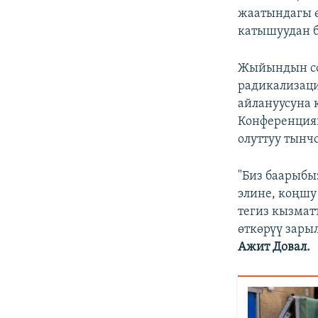
жаатындагы 
катышуудан 
Жыйындын со
радикализаци
айлануусуна
Конференция
олуттуу тынч
"Биз баарыбы
элине, коңшу
тегиз кызмат
өткөрүү зары
Ажит Довал.