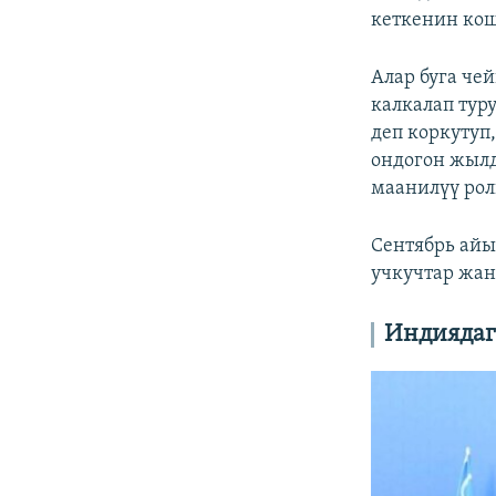
кеткенин кош
Алар буга че
калкалап тур
деп коркутуп
ондогон жылд
маанилүү рол
Сентябрь айы
учкучтар жан
Индиядаг