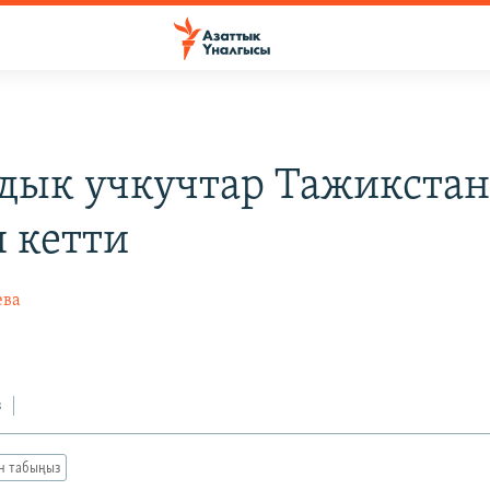
дык учкучтар Тажикста
 кетти
ева
з
ан табыңыз