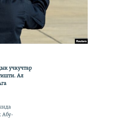
дык учкучтар
тишти. Ал
Ага
ында
 Абу-