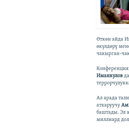
Өткөн айда 
өкүлдөрү мен
чакырган-чак
Конференция
Иманкулов
да
террорчулукк
Ал арада та
аткаруучу
Ам
баштады. Эл 
миллиард дол