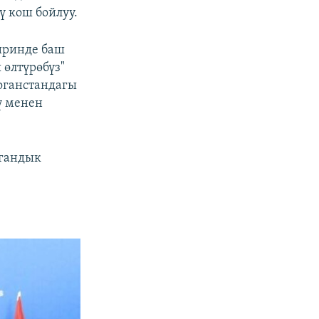
ү кош бойлуу.
иринде баш
 өлтүрөбүз"
Ооганстандагы
ү менен
огандык