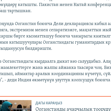
өкүлдөрү катышты. Пакистан менен Кытай конференц
баш тартышкан.
ңунда Ооганстан боюнча Дели декларациясы кабыл а
яга, экстремизм менен сепаратизмге, маңзаттын мы
 каршы бирге кызматташуу боюнча чакырыгы камтылг
нын катышуучулары Ооганстандагы гуманитардык кр
сыздануусун билдиришти.
з Ооганстандагы кырдаалга дыкат көз салуудабыз. Ал
 мамлекеттерге жана жалпы аймакка таасири чоң. Биз
ташып, аймактар аралык координацияны күчөтүп, сү
л", - деди Индия өкмөтүнүн улуттук коопсуздук боюнч
ДАГЫ КАРАҢЫЗ
Ооганстанды ачарчылык тооруд