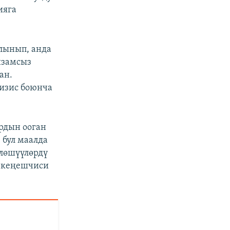
ияга
лынып, анда
йзамсыз
ан.
изис боюнча
ардын ооган
 бул маалда
йлөшүүлөрдү
а кеңешчиси
у