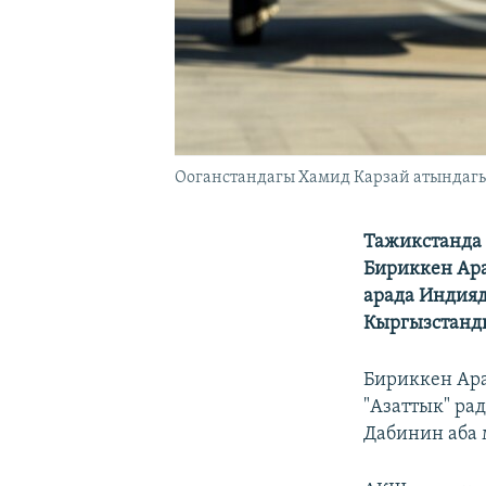
Ооганстандагы Хамид Карзай атындагы 
Тажикстанда 
Бириккен Ара
арада Индияд
Кыргызстанды
Бириккен Ар
"Азаттык" ра
Дабинин аба 