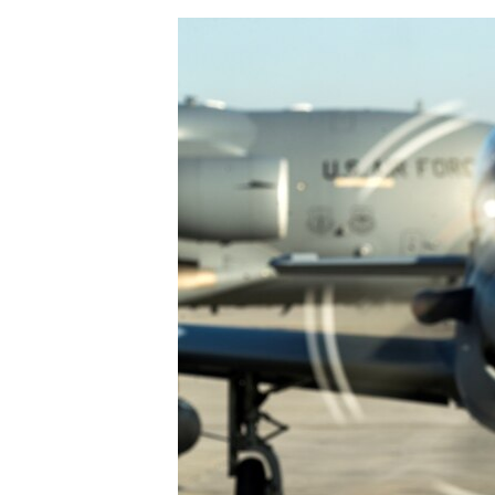
ЭЖЕ-СИҢДИЛЕР
АЗАТТЫК+
ЫҢГАЙСЫЗ СУРООЛОР