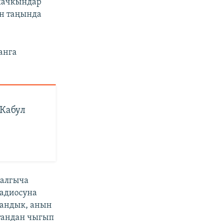
качкындар
н таңында
анга
 Кабул
 алгыча
радиосуна
гандык, анын
тандан чыгып