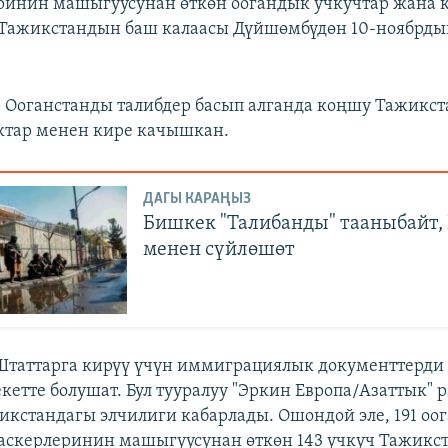
ринин машыгуусунан өткөн оогандык учкучтар жана 
 Тажикстандын баш калаасы Дүйшөмбүдөн 10-ноябрды
р Ооганстанды талибдер басып алганда коңшу Тажикст
ктар менен кире качышкан.
ДАГЫ КАРАҢЫЗ
Бишкек "Талибанды" тааныбайт,
менен сүйлөшөт
таттарга кирүү үчүн иммиграциялык документтерди
кетте болушат. Бул тууралуу "Эркин Европа/Азаттык" 
стандагы элчилиги кабарлады. Ошондой эле, 191 оо
аскерлеринин машыгуусунан өткөн 143 учкуч Тажикс