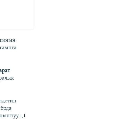
ылынын
жыйынга
рат
аралык
лдетин
ябрда
ныштуу 1,1