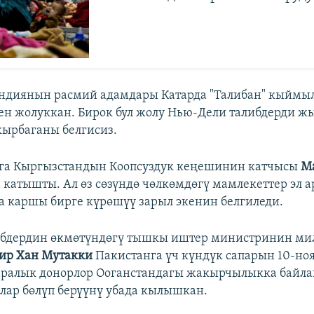
Индиянын расмий адамдары Катарда "Талибан" кыйм
ен жолуккан. Бирок бул жолу Нью-Дели талибдерди 
ырбаганы белгисиз.
га Кыргызстандын Коопсуздук кеңешинин катчысы
Ма
 катышты. Ал өз сөзүндө чөлкөмдөгү мамлекеттер эл 
а каршы бирге күрөшүү зарыл экенин белгиледи.
либдердин өкмөтүндөгү тышкы иштер министринин ми
ир Хан Мутакки
Пакистанга үч күндүк сапарын 10-но
аралык донорлор Ооганстандагы жакырчылыкка байла
лар бөлүп берүүнү убада кылышкан.