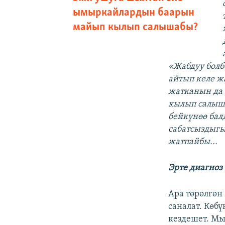
ымыркайлардын баарын
майып кылып салышабы?
«Жабдуу болб
айтып келе ж
жатканын да
кылып салыша
бейкүнөө бал
сабатсыздыгы
жатпайбы...
Эрте диагноз
Ара төрөлгөн
саналат. Көб
кездешет. Мы