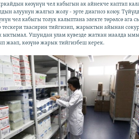
кайдын көзүнүн чел кабыгын ак айнекче каптап кал
лдын алуунун жалгыз жолу - эрте диагноз коюу. Түйүл
үнүн чел кабыгы толук калыптана электе төрөлсө ага с
р тескери таасирин тийгизип, жарыктын айынан сокур
к ыктымал. Ушундан улам кувезде жаткан маалда ым
п жаап, көзүнө жарык тийгизбеш керек.