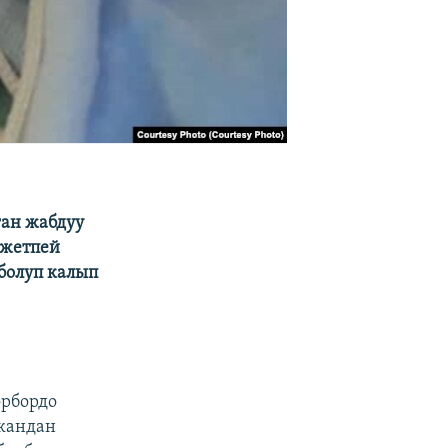
ган жабдуу
 жетпей
 болуп калып
рбордо
ткандан