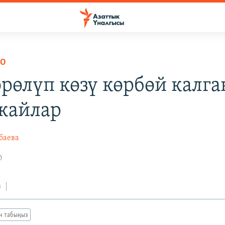
ОО
өрөлүп көзү көрбөй калга
кайлар
баева
0
з
ан табыңыз