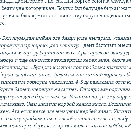
йды дарыгерлер Эне-баланы коргоо боюнча улуттук 
бөлүмүнө которушкан. Бектур бул бөлүмдө бир ай жа
гү чел кабык «ретинопатия» аттуу ооруга чалдыкканы
ес.
- Эки жумадан кийин эле бизди үйгө чыгарып, «салма
торолушуңар керек» деп коюшту,
- дейт баланын энеси
кандай эскертүү беришкен жок. Ара төрөлгөн балдард
сөзсүз түрдө окулистке текшертиш керек экен, бизге эч
айтышпады. «Буларда көзүнөн көп проблема чыгышы 
бирөө да айткан эмес. Уулум айына жетпей төрөлгөн б
етинопатия
оорусуна чалдыгып, 4-5 даражасына өтүп к
ургга барып операция жасаттык. Ошондо эле оорукан
рүнгүлө» десе барат элек да. Баланын көзүндөгү оору 
 алмакпыз. Эми минтип көрбөй калып жатат. Бешинчи
экен. Ага өтүп кетсе эле ымыркай көрбөй калат. Ушинт
ө көздөгү проблеманы ачык айтышпагандыктан, көбү 
ыга адистерге барсак, алар таң калып жатышпайбы, «