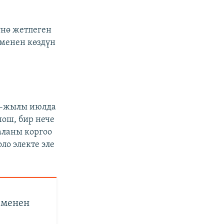
үнө жетпеген
 менен көздүн
9-жылы июлда
шош, бир нече
аланы коргоо
ло электе эле
 менен