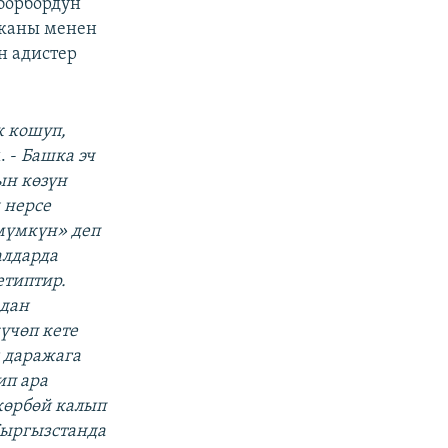
борбордун
тканы менен
н адистер
к кошуп,
. -
Башка эч
ын көзүн
 нерсе
мүмкүн» деп
алдарда
етиптир.
адан
күчөп кете
 даражага
ип ара
көрбөй калып
Кыргызстанда