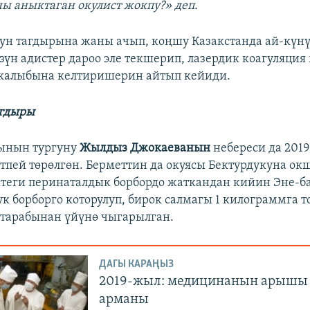
ы аныктаган окулист жокпу?» деп.
ун тагдырына жаны ачып, коңшу Казакстанда ай-күн
зүн адистер дароо эле текшерип, лазердик коагуляция
 калыбына келтиришерин айтып кейиди.
агдыры
ынын тургуну
Жылдыз Джокаеванын
небереси да 201
тпей төрөлгөн. Берметтин да окуясы Бектурдукуна ок
еги перинаталдык борбордо жаткандан кийин Эне-б
к борборго которулуп, бирок салмагы 1 килограммга то
тарабынан үйүнө чыгарылган.
ДАГЫ КАРАҢЫЗ
2019-жыл: медицинанын арышы
арманы