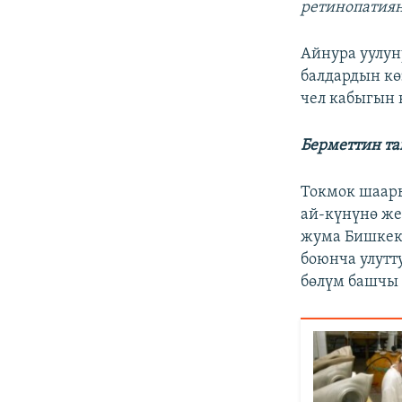
ретинопатиян
Айнура уулун
балдардын кө
чел кабыгын
Берметтин т
Токмок шаар
ай-күнүнө же
жума Бишкект
боюнча улутту
бөлүм башчы 