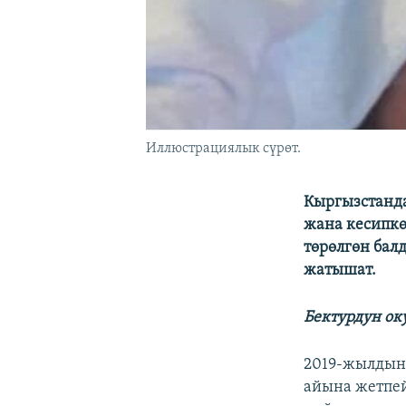
Иллюстрациялык сүрөт.
Кыргызстанда
жана кесипкө
төрөлгөн бал
жатышат.
Бектурдун ок
2019-жылдын
айына жетпей