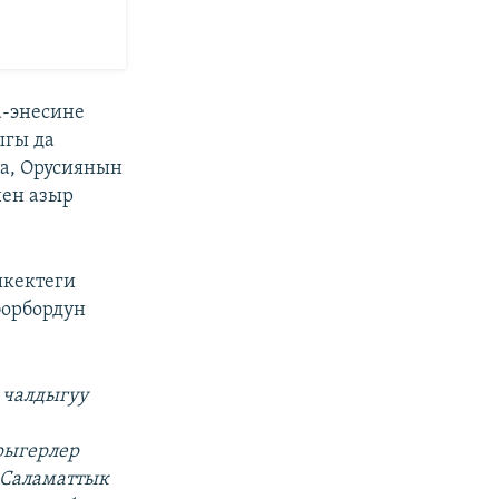
а-энесине
ыгы да
га, Орусиянын
нен азыр
.
шкектеги
борбордун
 чалдыгуу
рыгерлер
 Саламаттык