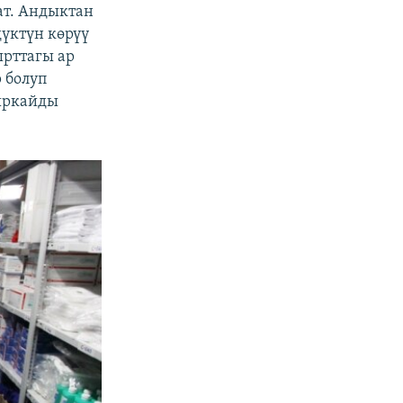
ат. Андыктан
дүктүн көрүү
ырттагы ар
 болуп
ыркайды