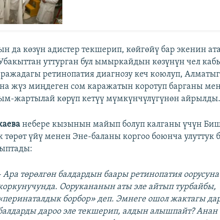
ын да көзүн адистер текшерип, көйгөйү бар экенин ат
 Убакыттан уттурган бул ымыркайдын көзүнүн чел каб
аражадагы ретинопатия диагнозу кеч коюлуп, Алматы
а жүз миңдеген сом каражатын коротуп барганы ме
ым-жартылай көрүп кетүү мүмкүнчүлүгүнөн айрылды
каева
небере кызынын майып болуп калганы үчүн Би
 төрөт үйү менен Эне-баланы коргоо боюнча улуттук 
йыптады:
- Ара төрөлгөн балдардын баары ретинопатия оорусуна
коркунучунда. Оорукананын аты эле айтып турбайбы,
«перинаталдык борбор» деп. Эмнеге ошол жактагы да
балдарды дароо эле текшерип, алдын алышпайт? Анан