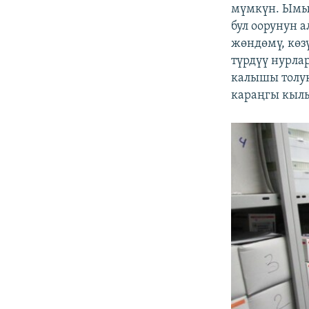
мүмкүн. Ымыр
бул оорунун а
жөндөмү, көз
түрдүү нурла
калышы толу
караңгы кылы