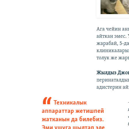
Ага чейин ан
айткан эмес.
жарабай, 5-д
клиникаларын
толук же жар
Жылдыз Джо
перинаталдык
адистерин а
Техникалык
аппараттар жетишпей
жатканын да билебиз.
Эми ушуга шылтап эле