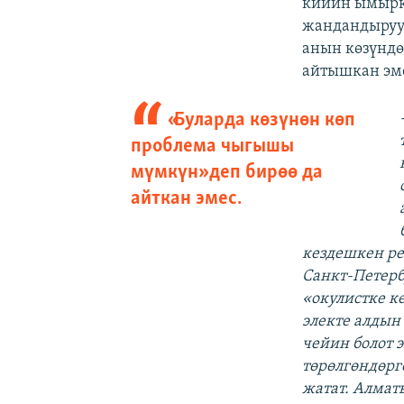
кийин ымырка
жандандыруу 
анын көзүндө
айтышкан эм
«Буларда көзүнөн көп
проблема чыгышы
мүмкүн» деп бирөө да
айткан эмес.
кездешкен р
Санкт-Петерб
«окулистке кө
электе алдын
чейин болот 
төрөлгөндөрг
жатат. Алмат