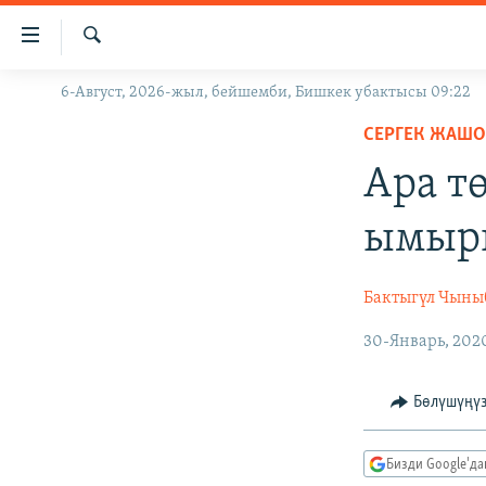
Линктер
Мазмунга
өтүңүз
Издөө
6-Август, 2026-жыл, бейшемби, Бишкек убактысы 09:22
ЖАҢЫЛЫКТАР
Навигацияга
өтүңүз
СЕРГЕК ЖАШ
КЫРГЫЗСТАН
Издөөгө
Ара т
ДҮЙНӨ
КЫРГЫЗСТАН
салыңыз
УКРАИНА
САЯСАТ
ДҮЙНӨ
ымыр
АТАЙЫН ИЛИКТӨӨ
ЭКОНОМИКА
БОРБОР АЗИЯ
ТВ ПРОГРАММАЛАР
МАДАНИЯТ
Бактыгүл Чыны
ПОДКАСТ
БҮГҮН АЗАТТЫКТА
30-Январь, 202
ӨЗГӨЧӨ ПИКИР
ЭКСПЕРТТЕР ТАЛДАЙТ
Бөлүшүңү
БИЗ ЖАНА ДҮЙНӨ
ДАНИСТЕ
Бизди Google'д