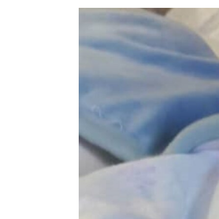
ЭЖЕ-СИҢДИЛЕР
АЗАТТЫК+
ЫҢГАЙСЫЗ СУРООЛОР