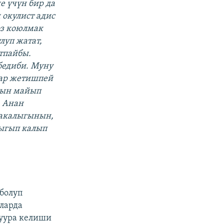
е үчүн бир да
 окулист адис
оз коюлмак
луп жатат,
тпайбы.
бедиби. Муну
тар жетишпей
рын майып
. Анан
аакалыгынын,
дыгып калып
 болуп
ларда
туура келиши