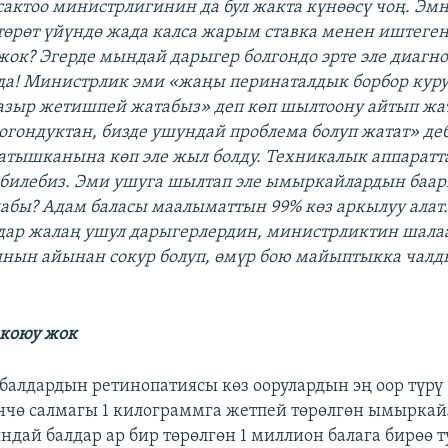
сактоо министрлигинин да бул жакта күнөөсү чоң. Эмн
төрөт үйүндө жада калса жарым ставка менен иштеген
жок? Эгерде мындай дарыгер болгондо эрте эле диагн
да! Министрлик эми «жаңы перинаталдык борбор куру
азыр жетишпей жатабыз» деп көп шылтоону айтып жа
огондуктан, бизде ушундай проблема болуп жатат» де
атышканына көп эле жыл болду. Техникалык аппарат
 билебиз. Эми ушуга шылтап эле ымыркайлардын баа
бы? Адам баласы маалыматтын 99% көз аркылуу алат
дар жалаң ушул дарыгерлердин, министрликтин шал
нын айынан сокур болуп, өмүр бою майыптыкка чал
 коюу жок
 балдардын ретинопатиясы көз оорулардын эң оор түрү
үнчө салмагы 1 килограммга жетпей төрөлгөн ымыркай
ндай балдар ар бир төрөлгөн 1 миллион балага бирөө 