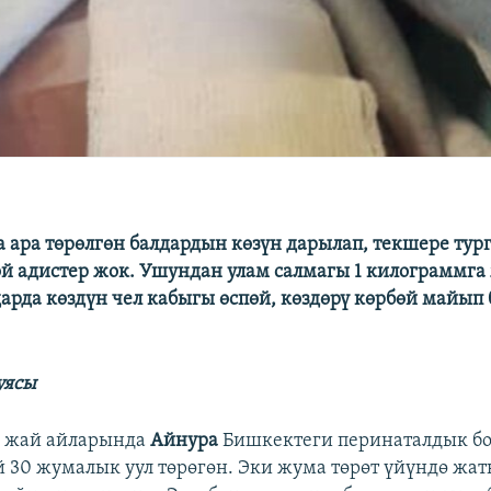
 ара төрөлгөн балдардын көзүн дарылап, текшере тур
й адистер жок. Ушундан улам салмагы 1 килограммга
дарда көздүн чел кабыгы өспөй, көздөрү көрбөй майып
уясы
 жай айларында
Айнура
Бишкектеги перинаталдык бо
 30 жумалык уул төрөгөн. Эки жума төрөт үйүндө жа