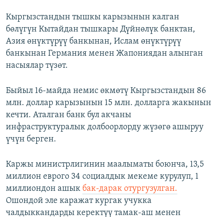
Кыргызстандын тышкы карызынын калган
бөлүгүн Кытайдан тышкары Дүйнөлүк банктан,
Азия өнүктүрүү банкынан, Ислам өнүктүрүү
банкынан Германия менен Жапониядан алынган
насыялар түзөт.
Быйыл 16-майда немис өкмөтү Кыргызстандын 86
млн. доллар карызынын 15 млн. долларга жакынын
кечти. Аталган банк бул акчаны
инфраструктуралык долбоорлорду жүзөгө ашыруу
үчүн берген.
Каржы министрлигинин маалыматы боюнча, 13,5
миллион еврого 34 социалдык мекеме курулуп, 1
миллиондон ашык
бак-дарак отургузулган.
Ошондой эле каражат кургак учукка
чалдыккандарды керектүү тамак-аш менен