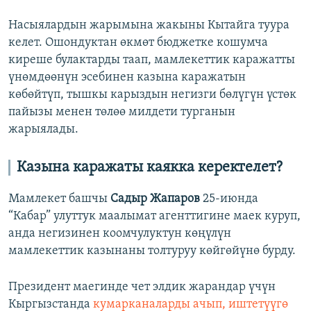
Насыялардын жарымына жакыны Кытайга туура
келет. Ошондуктан өкмөт бюджетке кошумча
киреше булактарды таап, мамлекеттик каражатты
үнөмдөөнүн эсебинен казына каражатын
көбөйтүп, тышкы карыздын негизги бөлүгүн үстөк
пайызы менен төлөө милдети турганын
жарыялады.
Казына каражаты каякка керектелет?
Мамлекет башчы
Садыр Жапаров
25-июнда
“Кабар” улуттук маалымат агенттигине маек куруп,
анда негизинен коомчулуктун көңүлүн
мамлекеттик казынаны толтуруу көйгөйүнө бурду.
Президент маегинде чет элдик жарандар үчүн
Кыргызстанда
кумарканаларды ачып, иштетүүгө