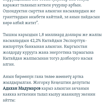
каражат таланып кеткен учурлар арбын.
Ошондуктан сырттан алынган насыялардын же
гранттардын акыбети кайтпай, эл анын пайдасын
көрө албай жатат”.
Тышкы карыздын 1,8 миллиард доллары же жалпы
насыялардын 42,2% Кытайдын Экспорттук-
импорттук банкынан алынган. Кыргызстан
жолдорду курууга жана энергетика тармагына
Кытайдан жалпысынан тогуз долбоорго насыя
алган.
Анын бирөөнүн гана төлөө мөөнөтү артка
жылдырылган. Жогорку Кеңештин депутаты
Адахан Мадумаров
карыз алынган акчанын
каякка кеткенин талап кылуу маанилүү экенин
айтты: