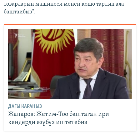
товарларын машинеси менен кошо тартып ала
баштайбыз".
ДАГЫ КАРАҢЫЗ
Жапаров: Жетим-Тоо баштаган ири
кендерди өзүбүз иштетебиз