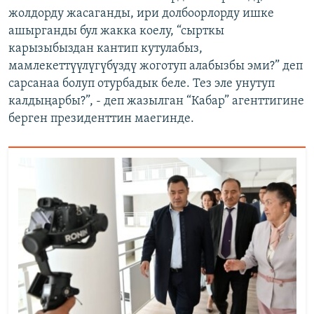
жолдорду жасаганды, ири долбоорлорду ишке
ашырганды бул жакка коелу, “сырткы
карызыбыздан кантип кутулабыз,
мамлекеттүүлүгүбүздү жоготуп алабызбы эми?” деп
сарсанаа болуп отурбадык беле. Тез эле унутуп
калдыңарбы?”, - деп жазылган “Кабар” агенттигине
берген президенттин маегинде.