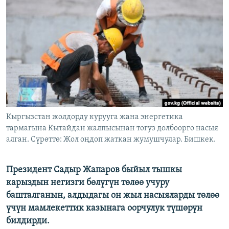
ОНЛАЙН ШЕРИНЕ
ЭЖЕ-СИҢДИЛЕР
АЗАТТЫК+
ЫҢГАЙСЫЗ СУРООЛОР
ЭЕ/АРнун бардык сайттары
Кыргызстан жолдорду курууга жана энергетика
тармагына Кытайдан жалпысынан тогуз долбоорго насыя
алган. Сүрөттө: Жол оңдоп жаткан жумушчулар. Бишкек.
Президент Садыр Жапаров быйыл тышкы
карыздын негизги бөлүгүн төлөө учуру
башталганын, алдыдагы он жыл насыяларды төлөө
үчүн мамлекеттик казынага оорчулук түшөрүн
билдирди.