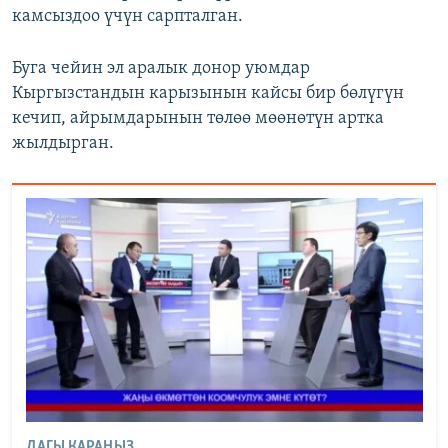
камсыздоо үчүн сарпталган.
Буга чейин эл аралык донор уюмдар
Кыргызстандын карызынын кайсы бир бөлүгүн
кечип, айрымдарынын төлөө мөөнөтүн артка
жылдырган.
ДАГЫ КАРАҢЫЗ