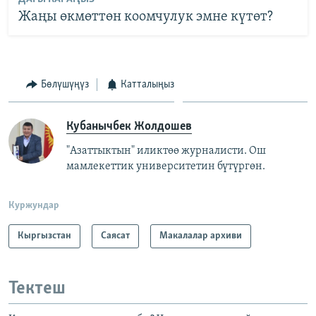
Жаңы өкмөттөн коомчулук эмне күтөт?
Бөлүшүңүз
Катталыңыз
Кубанычбек Жолдошев
"Азаттыктын" иликтөө журналисти. Ош
мамлекеттик университетин бүтүргөн.
Куржундар
Кыргызстан
Саясат
Макалалар архиви
Тектеш