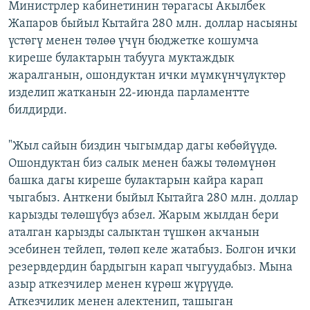
Министрлер кабинетинин төрагасы Акылбек
Жапаров быйыл Кытайга 280 млн. доллар насыяны
үстөгү менен төлөө үчүн бюджетке кошумча
киреше булактарын табууга муктаждык
жаралганын, ошондуктан ички мүмкүнчүлүктөр
изделип жатканын 22-июнда парламентте
билдирди.
"Жыл сайын биздин чыгымдар дагы көбөйүүдө.
Ошондуктан биз салык менен бажы төлөмүнөн
башка дагы киреше булактарын кайра карап
чыгабыз. Анткени быйыл Кытайга 280 млн. доллар
карызды төлөшүбүз абзел. Жарым жылдан бери
аталган карызды салыктан түшкөн акчанын
эсебинен тейлеп, төлөп келе жатабыз. Болгон ички
резервдердин бардыгын карап чыгуудабыз. Мына
азыр аткезчилер менен күрөш жүрүүдө.
Аткезчилик менен алектенип, ташыган