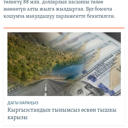
төлөнчү 88 млн. долларлык насыяны төлөө
мөөнөтүн алты жылга жылдырган. Бул боюнча
кошумча макулдашуу парламентте бекитилген.
ДАГЫ КАРАҢЫЗ
Кыргызстандын тынымсыз өскөн тышкы
карызы