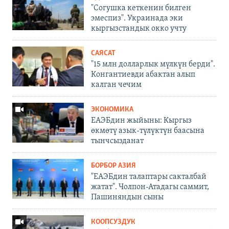
"Согушка кеткенин билген
эмеспиз". Украинада эки
кыргызстандык окко учту
САЯСАТ
"15 млн долларлык мүлкүн берди".
Конгантиевди абактан алып
калган чечим
ЭКОНОМИКА
ЕАЭБдин жыйыны: Кыргыз
өкмөтү азык-түлүктүн баасына
тынчсызданат
БОРБОР АЗИЯ
"ЕАЭБдин талаптары сакталбай
жатат". Чолпон-Атадагы саммит,
Пашиняндын сыны
КООПСУЗДУК