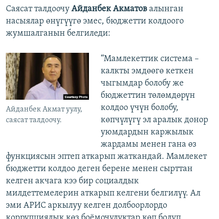
Саясат талдоочу
Айданбек Акматов
алынган
насыялар өнүгүүгө эмес, бюджетти колдоого
жумшалганын белгиледи:
“Мамлекеттик система –
калкты эмдөөгө кеткен
чыгымдар болобу же
бюджеттин төлөмдөрүн
колдоо үчүн болобу,
Айданбек Акмат уулу,
көпчүлүгү эл аралык донор
саясат талдоочу.
уюмдардын каржылык
жардамы менен гана өз
функциясын эптеп аткарып жаткандай. Мамлекет
бюджетти колдоо деген берене менен сырттан
келген акчага кээ бир социалдык
милдеттемелерин аткарып келгени белгилүү. Ал
эми АРИС аркылуу келген долбоорлордо
коррупциялык көз боёмочулуктар көп болуп,