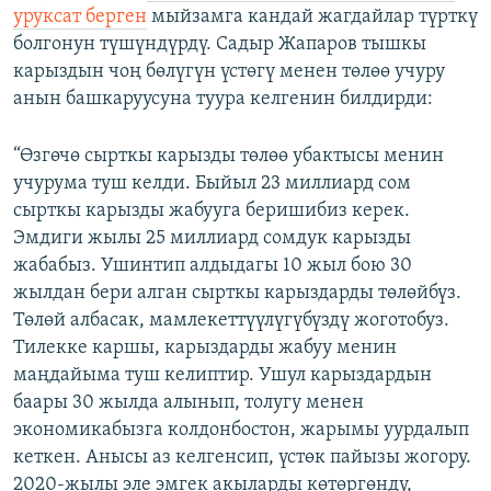
уруксат берген
мыйзамга кандай жагдайлар түрткү
болгонун түшүндүрдү. Садыр Жапаров тышкы
карыздын чоң бөлүгүн үстөгү менен төлөө учуру
анын башкаруусуна туура келгенин билдирди:
“Өзгөчө сырткы карызды төлөө убактысы менин
учурума туш келди. Быйыл 23 миллиард сом
сырткы карызды жабууга беришибиз керек.
Эмдиги жылы 25 миллиард сомдук карызды
жабабыз. Ушинтип алдыдагы 10 жыл бою 30
жылдан бери алган сырткы карыздарды төлөйбүз.
Төлөй албасак, мамлекеттүүлүгүбүздү жоготобуз.
Тилекке каршы, карыздарды жабуу менин
маңдайыма туш келиптир. Ушул карыздардын
баары 30 жылда алынып, толугу менен
экономикабызга колдонбостон, жарымы уурдалып
кеткен. Анысы аз келгенсип, үстөк пайызы жогору.
2020-жылы эле эмгек акыларды көтөргөндү,