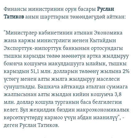
Финансы министринин орун басары
Руслан
Татиков
анын шарттарын төмөндөгүдөй айткан:
"Министрлер кабинетинин атынан Экономика
жана каржы министрлиги менен Кытайдын
Экспорттук-импорттук банкынын ортосундагы
тышкы карызды төлөө мөөнөтүн артка жылдыруу
боюнча кошумча макулдашууга ылайык, тышкы
карыздын 51,1 млн. долларын төлөөнү жылына 2%
үстөгү менен алты жылга жылдыруу маселеси
сунушталды. Башкача айтканда аталган суммага
жалпысынан алты жылдан кийин кошумча 3,8
млн. доллар кошула турганын баса белгилегим
келет. Бул жеңилдик биздин макроэкономикалык
көрсөткүчтөрдү кармоо үчүн абдан маанилүү", -
деген Руслан Татиков.