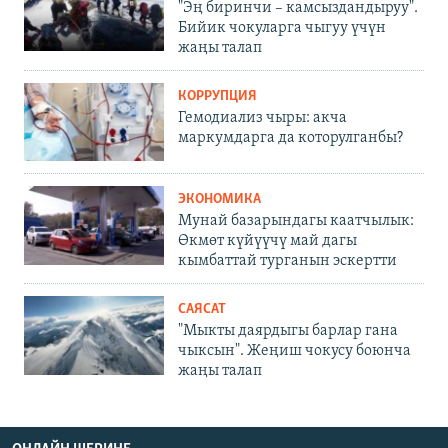
"Эң биринчи – камсыздандыруу".
Бийик чокуларга чыгуу үчүн
жаңы талап
КОРРУПЦИЯ
Гемодиализ чыры: акча
маркумдарга да которулганбы?
ЭКОНОМИКА
Мунай базарындагы каатчылык:
Өкмөт күйүүчү май дагы
кымбаттай турганын эскертти
САЯСАТ
"Мыкты даярдыгы барлар гана
чыксын". Жеңиш чокусу боюнча
жаңы талап