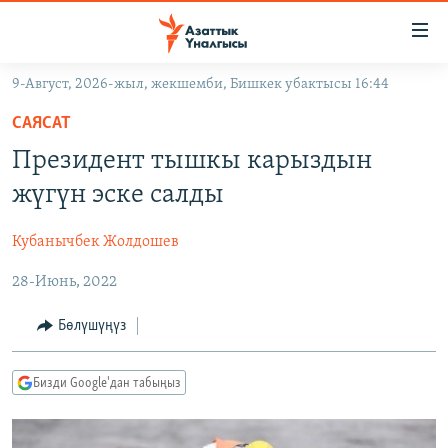
Линктер
Мазмунга
өтүңүз
9-Август, 2026-жыл, жекшемби, Бишкек убактысы 16:44
Навигацияга
ЖАҢЫЛЫКТАР
өтүңүз
САЯСАТ
КЫРГЫЗСТАН
Издөөгө
Президент тышкы карыздын
салыңыз
ДҮЙНӨ
КЫРГЫЗСТАН
жүгүн эске салды
УКРАИНА
САЯСАТ
ДҮЙНӨ
Кубанычбек Жолдошев
АТАЙЫН ИЛИКТӨӨ
ЭКОНОМИКА
БОРБОР АЗИЯ
28-Июнь, 2022
ТВ ПРОГРАММАЛАР
МАДАНИЯТ
ПОДКАСТ
БҮГҮН АЗАТТЫКТА
Бөлүшүңүз
ӨЗГӨЧӨ ПИКИР
ЭКСПЕРТТЕР ТАЛДАЙТ
Бизди Google'дан табыңыз
БИЗ ЖАНА ДҮЙНӨ
Русский
ДАНИСТЕ