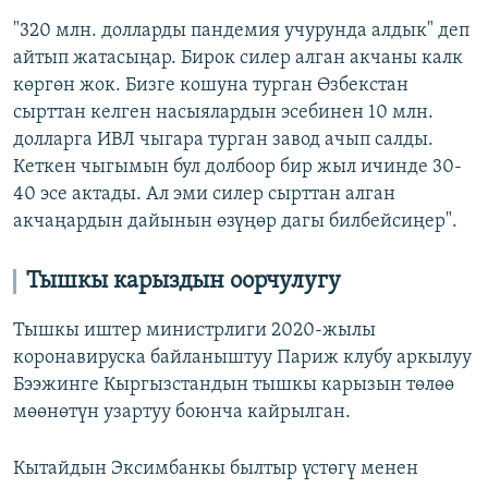
"320 млн. долларды пандемия учурунда алдык" деп
айтып жатасыңар. Бирок силер алган акчаны калк
көргөн жок. Бизге кошуна турган Өзбекстан
сырттан келген насыялардын эсебинен 10 млн.
долларга ИВЛ чыгара турган завод ачып салды.
Кеткен чыгымын бул долбоор бир жыл ичинде 30-
40 эсе актады. Ал эми силер сырттан алган
акчаңардын дайынын өзүңөр дагы билбейсиңер".
Тышкы карыздын оорчулугу
Тышкы иштер министрлиги 2020-жылы
коронавируска байланыштуу Париж клубу аркылуу
Бээжинге Кыргызстандын тышкы карызын төлөө
мөөнөтүн узартуу боюнча кайрылган.
Кытайдын Эксимбанкы былтыр үстөгү менен