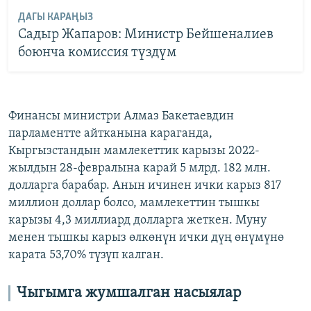
ДАГЫ КАРАҢЫЗ
Cадыр Жапаров: Министр Бейшеналиев
боюнча комиссия түздүм
Финансы министри Алмаз Бакетаевдин
парламентте айтканына караганда,
Кыргызстандын мамлекеттик карызы 2022-
жылдын 28-февралына карай 5 млрд. 182 млн.
долларга барабар. Анын ичинен ички карыз 817
миллион доллар болсо, мамлекеттин тышкы
карызы 4,3 миллиард долларга жеткен. Муну
менен тышкы карыз өлкөнүн ички дүң өнүмүнө
карата 53,70% түзүп калган.
Чыгымга жумшалган насыялар