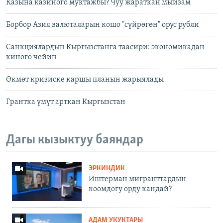
Казына казиного муктажбы? Чуу жараткан мыйзам
Борбор Азия валюталарын кошо "сүйрөгөн" орус рубли
Санкциялардын Кыргызстанга таасири: экономикадан
киного чейин
Өкмөт кризиcке каршы планын жарыялады
Грантка үмүт арткан Кыргызстан
Дагы кызыктуу баяндар
ЭРКИНДИК
Иштерман мигранттардын
коомдогу орду кандай?
АДАМ УКУКТАРЫ