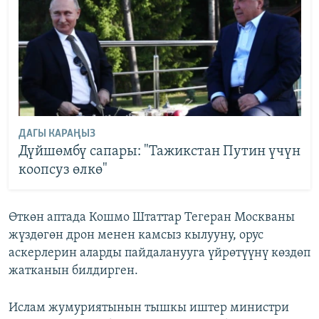
ДАГЫ КАРАҢЫЗ
Дүйшөмбү cапары: "Тажикстан Путин үчүн
коопсуз өлкө"
Өткөн аптада Кошмо Штаттар Тегеран Москваны
жүздөгөн дрон менен камсыз кылууну, орус
аскерлерин аларды пайдаланууга үйрөтүүнү көздөп
жатканын билдирген.
Ислам жумуриятынын тышкы иштер министри