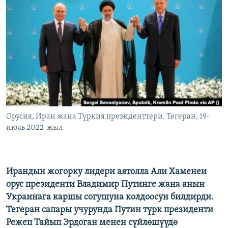
ОНЛАЙН ШЕРИНЕ
ЭЖЕ-СИҢДИЛЕР
АЗАТТЫК+
ЫҢГАЙСЫЗ СУРООЛОР
ЭЕ/АРнун бардык сайттары
Орусия, Иран жана Түркия президенттери. Тегеран, 19-
июль 2022-жыл
Ирандын жогорку лидери аятолла Али Хаменеи
орус президенти Владимир Путинге жана анын
Украинага каршы согушуна колдоосун билдирди.
Тегеран сапары учурунда Путин түрк президенти
Режеп Тайып Эрдоган менен сүйлөшүүдө