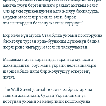
аянтча түзүп бергениңизге рахмат айткым келет.
Сиз арачы түшкөндүктөн алга жылуу байкалууда.
Бардык маселелер чечиле элек, бирок
жылыштардын болгону жакшы көрүнүш".
Бир нече күн мурда Стамбулда украин портторунда
блоктолуп турган арпа-буудайды дүйнөнүн башка
жерлерине чыгаруу маселеси талкууланган.
Маалыматтарга караганда, тараптар мунасага
жакындашты, орус жана украин делегациялары
шаршембиде дагы бир жолугушуу өткөргөнү
жатат.
The Wall Street Journal геизити өз булактарына
таянып жазгандай, буудай Украинанын үч
портунан украин кемелеринин коштоосунда