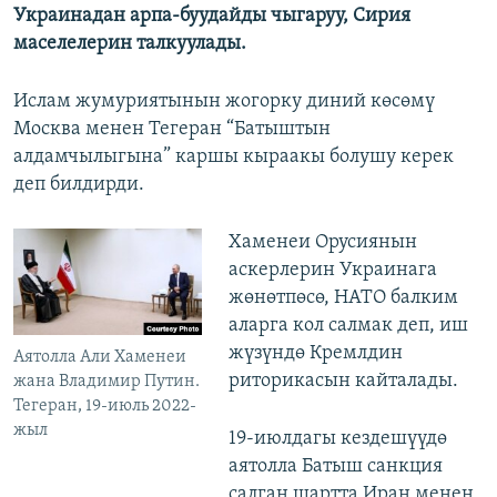
Украинадан арпа-буудайды чыгаруу, Сирия
маселелерин талкуулады.
Ислам жумуриятынын жогорку диний көсөмү
Москва менен Тегеран “Батыштын
алдамчылыгына” каршы кыраакы болушу керек
деп билдирди.
Хаменеи Орусиянын
аскерлерин Украинага
жөнөтпөсө, НАТО балким
аларга кол салмак деп, иш
жүзүндө Кремлдин
Аятолла Али Хаменеи
риторикасын кайталады.
жана Владимир Путин.
Тегеран, 19-июль 2022-
жыл
19-июлдагы кездешүүдө
аятолла Батыш санкция
салган шартта Иран менен