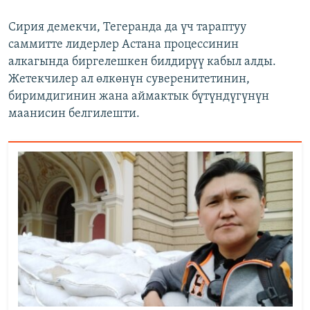
Сирия демекчи, Тегеранда да үч тараптуу
саммитте лидерлер Астана процессинин
алкагында биргелешкен билдирүү кабыл алды.
Жетекчилер ал өлкөнүн суверенитетинин,
биримдигинин жана аймактык бүтүндүгүнүн
маанисин белгилешти.