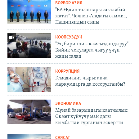
БОРБОР АЗИЯ
"ЕАЭБдин талаптары сакталбай
жатат". Чолпон-Атадагы саммит,
Пашиняндын сыны
КООПСУЗДУК
"Эң биринчи – камсыздандыруу".
Бийик чокуларга чыгуу үчүн
жаңы талап
КОРРУПЦИЯ
Гемодиализ чыры: акча
маркумдарга да которулганбы?
ЭКОНОМИКА
Мунай базарындагы каатчылык:
Өкмөт күйүүчү май дагы
кымбаттай турганын эскертти
САЯСАТ