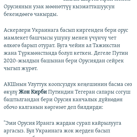
Орусиянын узак мөөнөттүү кызматташуусун
бекемдөөгө чакырды.
Аскерлери Украинага басып киргенден бери орус
мамлекет башчысы ушуну менен үчүнчү чет
өлкөгө барып отурат. Буга чейин ал Тажикстан
жана Түркмөнстанда болуп кеткен. Дегеле Путин
2020-жылдын башынан бери Орусиядан сейрек
чыгып жүрөт.
АКШнын Улуттук коопсуздук кеңешинин басма сөз
өкүлү
Жон Кирби
Путиндин Тегеран сапары согуш
башталгандан бери Орусия канчалык дүйнөдөн
обочо калганын көргөзөт деп билдирди:
"Эми Орусия Иранга жардам сурап кайрылууга
аргасыз. Бул Украинага жок жерден басып