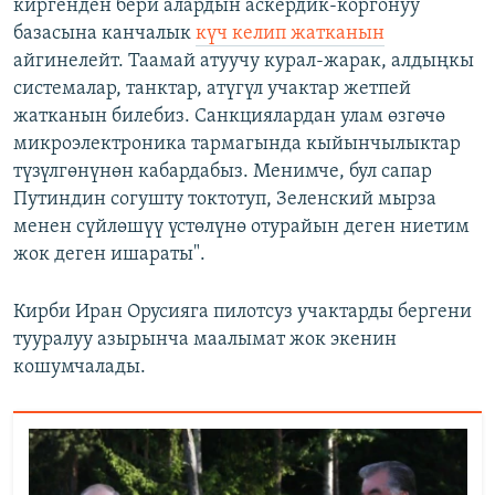
киргенден бери алардын аскердик-коргонуу
базасына канчалык
күч келип жатканын
айгинелейт. Таамай атуучу курал-жарак, алдыңкы
системалар, танктар, атүгүл учактар жетпей
жатканын билебиз. Санкциялардан улам өзгөчө
микроэлектроника тармагында кыйынчылыктар
түзүлгөнүнөн кабардабыз. Менимче, бул сапар
Путиндин согушту токтотуп, Зеленский мырза
менен сүйлөшүү үстөлүнө отурайын деген ниетим
жок деген ишараты".
Кирби Иран Орусияга пилотсуз учактарды бергени
тууралуу азырынча маалымат жок экенин
кошумчалады.