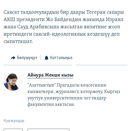
Саясат талдоочулардын бир даары Тегеран сапары
АКШ президенти Жо Байдендин жакында Израил
жана Сауд Арабиясына жасалган визитине жооп
иретиндеги саясий-идеологиялык кездешүү деп
сыпатташат.
Бөлүшүңүз
Катталыңыз
Айнура Жекше кызы
"Азаттыктын" Прагадагы кеңсесинин
кызматкери, журналист, котормочу. Кыргыз
улуттук университетинин чет тилдер
факультетин аяктаган.
Куржундар