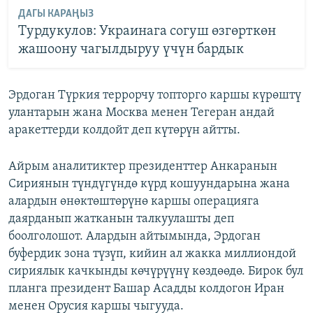
ДАГЫ КАРАҢЫЗ
Турдукулов: Украинага согуш өзгөрткөн
жашоону чагылдыруу үчүн бардык
Эрдоган Түркия террорчу топторго каршы күрөштү
улантарын жана Москва менен Тегеран андай
аракеттерди колдойт деп күтөрүн айтты.
Айрым аналитиктер президенттер Анкаранын
Сириянын түндүгүндө күрд кошуундарына жана
алардын өнөктөштөрүнө каршы операцияга
даярданып жатканын талкуулашты деп
боолголошот. Алардын айтымында, Эрдоган
буфердик зона түзүп, кийин ал жакка миллиондой
сириялык качкынды көчүрүүнү көздөөдө. Бирок бул
планга президент Башар Асадды колдогон Иран
менен Орусия каршы чыгууда.