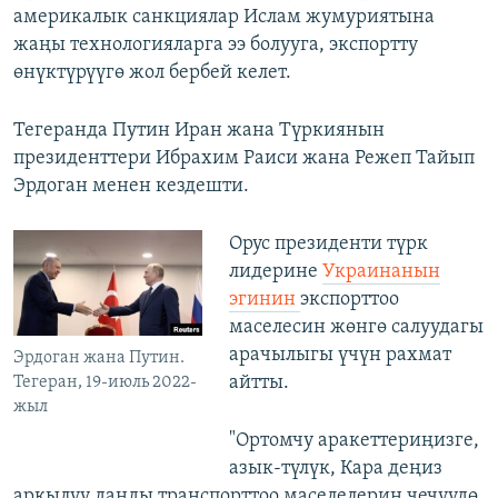
америкалык санкциялар Ислам жумуриятына
жаңы технологияларга ээ болууга, экспортту
өнүктүрүүгө жол бербей келет.
Тегеранда Путин Иран жана Түркиянын
президенттери Ибрахим Раиси жана Режеп Тайып
Эрдоган менен кездешти.
Орус президенти түрк
лидерине
Украинанын
эгинин
экспорттоо
маселесин жөнгө салуудагы
арачылыгы үчүн рахмат
Эрдоган жана Путин.
айтты.
Тегеран, 19-июль 2022-
жыл
"Ортомчу аракеттериңизге,
азык-түлүк, Кара деңиз
аркылуу данды транспорттоо маселелерин чечүүдө