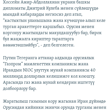
Хоссейн Амир-Абдоллахиан украин башкы
дипломаты Дмитрий Кулеба менен сүйлөшүүдө
мындай кабарларды негизсиз деп атап,
“кастыктын уланышына жана күчөшүнө алып келе
турган аракеттерге каршыбыз. Орусия менен
коргонуу жаатындагы макулдашуубуз бар, бирок
бул жаңжалга кириптер тараптарга
көмөктөшпөйбүз", - деп белгелеген.
Путин Тегеранга аттанар алдында орусиялык
“Газпром” мамлекеттик компаниясы жана
Ирандын NIOC улуттук мунай компаниясы 40
миллиард долларлык келишимге кол коюшту.
Арасында газ жана мунай кендерин иштетүү
долбоорлору бар.
Жаратылыш газынын кору жагынан Иран дүйнөдө
Орусиядан кийинки экинчи орунда турганы менен