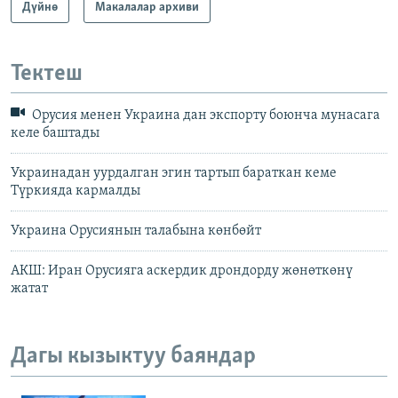
Дүйнө
Макалалар архиви
Тектеш
Орусия менен Украина дан экспорту боюнча мунасага
келе баштады
Украинадан уурдалган эгин тартып бараткан кеме
Түркияда кармалды
Украина Орусиянын талабына көнбөйт
АКШ: Иран Орусияга аскердик дрондорду жөнөткөнү
жатат
Дагы кызыктуу баяндар