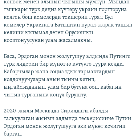
конвой менен алынып чыгышы мүмкүн. Мындан
тышкары түрк деңиз күчтөрү украин портторуна
келген бош кемелерди текшерип турат. Бул
кемелер Украинага Батыштан курал-жарак ташып
келиши ыктымал деген Орусиянын
кооптонуусунан улам жасалмакчы.
Баса, Эрдоган менен жолугушуу алдында Путинге
түрк лидерин бир мүнөтчө күтүүгө туура келди.
Кабарчылар жана социалдык тармактардын
колдонуучулары анын тынчы кетип,
ыңгайсызданып, улам бир бутуна ооп, кабагын
чытып турганына көңүл бурушту.
2020-жылы Москвада Сириядагы абалды
талкуулаган жыйын алдында тескерисинче Путин
Эрдоган менен жолугушууга эки мүнөт кечигип
барган.