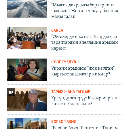
"Мыкты даярдыгы барлар гана
чыксын". Жеңиш чокусу боюнча
жаңы талап
САЯСАТ
"75чилердин каты": Шаардык сот
тараптардын апелляция арызын
карайт
КООПСУЗДУК
Украин армиясы "жок кылган"
кыргызстандыктар кимдер?
ТАРЫХ ЖАНА ТАГДЫР
Үркүндү эскерүү: Кадыр мерген
кантип жол тоскон?
БОРБОР АЗИЯ
"Борбор Азия Шенгени": Туризм