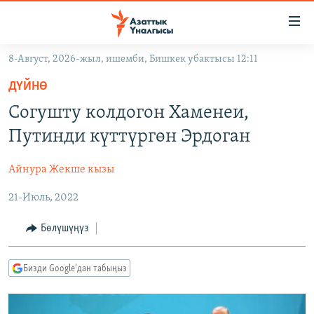
Линктер
Мазмунга
өтүңүз
8-Август, 2026-жыл, ишемби, Бишкек убактысы 12:11
Навигацияга
ЖАҢЫЛЫКТАР
өтүңүз
ДҮЙНӨ
КЫРГЫЗСТАН
Издөөгө
Согушту колдогон Хаменеи,
салыңыз
ДҮЙНӨ
КЫРГЫЗСТАН
Путинди күттүргөн Эрдоган
УКРАИНА
САЯСАТ
ДҮЙНӨ
Айнура Жекше кызы
АТАЙЫН ИЛИКТӨӨ
ЭКОНОМИКА
БОРБОР АЗИЯ
21-Июль, 2022
ТВ ПРОГРАММАЛАР
МАДАНИЯТ
ПОДКАСТ
БҮГҮН АЗАТТЫКТА
Бөлүшүңүз
ӨЗГӨЧӨ ПИКИР
ЭКСПЕРТТЕР ТАЛДАЙТ
Бизди Google'дан табыңыз
БИЗ ЖАНА ДҮЙНӨ
Русский
ДАНИСТЕ