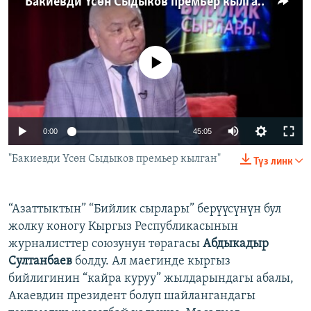
"Бакиевди Үсөн Сыдыков премьер кылган"
ОНЛАЙН ШЕРИНЕ
ЭЖЕ-СИҢДИЛЕР
АЗАТТЫК+
No media source currently available
ЫҢГАЙСЫЗ СУРООЛОР
ЭЕ/АРнун бардык сайттары
Auto
0:00
45:05
240p
"Бакиевди Үсөн Сыдыков премьер кылган"
Түз линк
360p
480p
“Азаттыктын” “Бийлик сырлары” берүүсүнүн бул
Auto
240p
360p
480p
жолку коногу Кыргыз Республикасынын
720p
журналисттер союзунун төрагасы
Абдыкадыр
720p
1080p
1080p
Султанбаев
болду. Ал маегинде кыргыз
бийлигинин “кайра куруу” жылдарындагы абалы,
Акаевдин президент болуп шайлангандагы