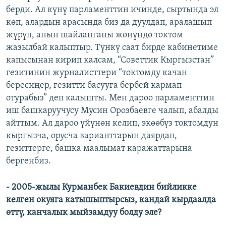
берди. Ал күнү парламенттин ичинде, сыртында эл
көп, алардын арасында биз да дуулдап, аралашып
жүрүп, анын шайланганы жөнүндө токтом
жазылбай калыптыр. Түнкү саат бирде кабинетиме
капысынан кирип калсам, “Советтик Кыргызстан”
гезитинин журналисттери “токтомду качан
бересиңер, гезитти басууга бербей кармап
отурабыз” деп калышты. Мен дароо парламенттин
иш башкаруучусу Мусин Орозбаевге чалып, абалды
айттым. Ал дароо үйүнөн келип, экөөбүз токтомдун
кыргызча, орусча варианттарын даярдап,
гезиттерге, башка маалымат каражаттарына
бергенбиз.
- 2005-жылы Курманбек Бакиевдин бийликке
келген окуяга катышыптырсыз, кандай кырдаалда
өттү, канчалык мыйзамдуу болду эле?