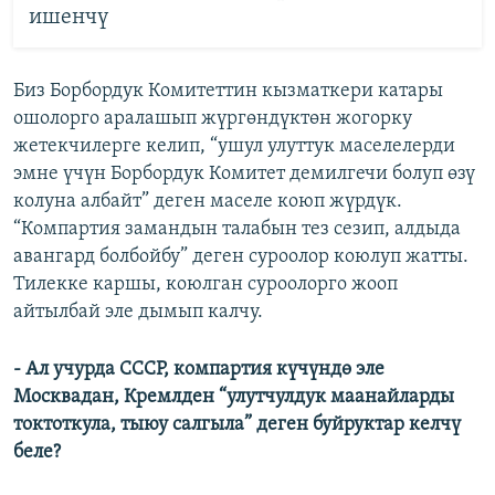
ишенчү
Биз Борбордук Комитеттин кызматкери катары
ошолорго аралашып жүргөндүктөн жогорку
жетекчилерге келип, “ушул улуттук маселелерди
эмне үчүн Борбордук Комитет демилгечи болуп өзү
колуна албайт” деген маселе коюп жүрдүк.
“Компартия замандын талабын тез сезип, алдыда
авангард болбойбу” деген суроолор коюлуп жатты.
Тилекке каршы, коюлган суроолорго жооп
айтылбай эле дымып калчу.
- Ал учурда СССР, компартия күчүндө эле
Москвадан, Кремлден “улутчулдук маанайларды
токтоткула, тыюу салгыла” деген буйруктар келчү
беле?