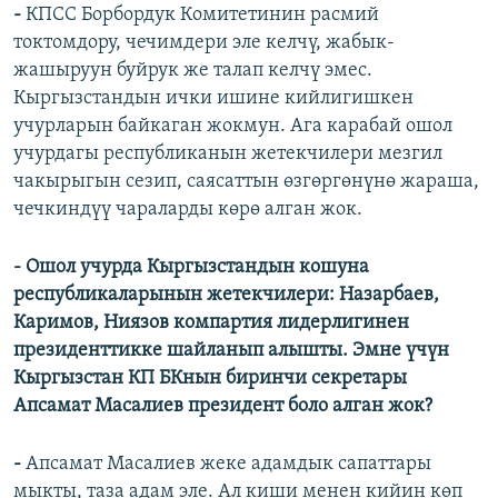
-
КПСС Борбордук Комитетинин расмий
токтомдору, чечимдери эле келчү, жабык-
жашыруун буйрук же талап келчү эмес.
Кыргызстандын ички ишине кийлигишкен
учурларын байкаган жокмун. Ага карабай ошол
учурдагы республиканын жетекчилери мезгил
чакырыгын сезип, саясаттын өзгөргөнүнө жараша,
чечкиндүү чараларды көрө алган жок.
- Ошол учурда Кыргызстандын кошуна
республикаларынын жетекчилери: Назарбаев,
Каримов, Ниязов компартия лидерлигинен
президенттикке шайланып алышты. Эмне үчүн
Кыргызстан КП БКнын биринчи секретары
Апсамат Масалиев президент боло алган жок?
-
Апсамат Масалиев жеке адамдык сапаттары
мыкты, таза адам эле. Ал киши менен кийин көп