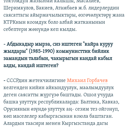
токтомдун жазылбай калышы, Масалиев,
Шеримкулов, Бакиев, Атамбаев ж.б. лидерлердин
саясаттагы айырмачылыктары, өзгөчөлүктөрү жана
КТРКнын коомдук боло албай жатканынын
себептери жөнүндө кеп кылды.
- Абдыкадыр мырза, сиз иштеген "кайра куруу
жылдары" (1985-1990) коммунисттик бийлик
замандын талабын, чакырыгын кандай кабыл
алды, кандай иштеген?
-
СССРдин жетекчилигине
Михаил Горбачев
келгенден кийин айкындуулук, маалымдуулук
деген саясатты жүргүзө баштады. Ошол учурда
башка улуттук республикаларда: Балтика, Кавказ,
Орусиянын өзүндө улуттук аң- сезим тез ойгонуп,
көп маселелер кабыргасынан коюла баштаган.
Алардын таасири менен Кыргызстанда дагы