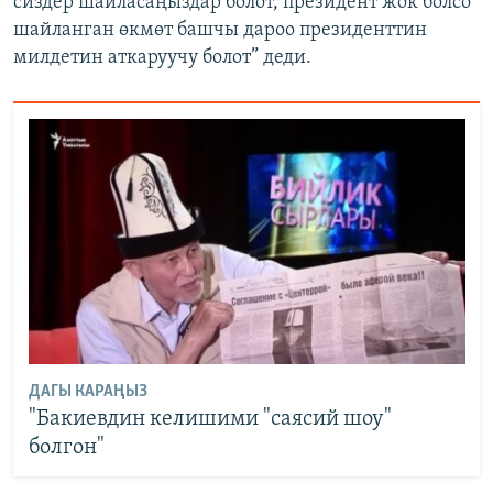
сиздер шайласаңыздар болот, президент жок болсо
шайланган өкмөт башчы дароо президенттин
милдетин аткаруучу болот” деди.
ДАГЫ КАРАҢЫЗ
"Бакиевдин келишими "саясий шоу"
болгон"