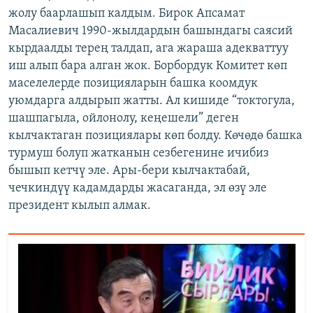
жолу баарлашып калдым. Бирок Апсамат
Масалиевич 1990-жылдардын башындагы саясий
кырдаалды терең талдап, ага жараша адекваттуу
иш алып бара алган жок. Борбордук Комитет көп
маселелерде позицияларын башка коомдук
уюмдарга алдырып жатты. Ал кишиде “токтогула,
шашпагыла, ойлонолу, кеңешели” деген
кылчактаган позициялары көп болду. Көчөдө башка
турмуш болуп жатканын сезбегенине ичибиз
бышып кетчү эле. Ары-бери кылчактабай,
чечкиндүү кадамдарды жасаганда, эл өзү эле
президент кылып алмак.