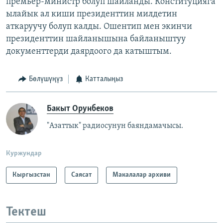
премьер-министр болуп шайланды. Конституцияга
ылайык ал киши президенттин милдетин
аткаруучу болуп калды. Ошентип мен экинчи
президенттин шайланышына байланыштуу
документтерди даярдоого да катыштым.
Бөлүшүңүз
Катталыңыз
Бакыт Орунбеков
"Азаттык" радиосунун баяндамачысы.
Куржундар
Кыргызстан
Саясат
Макалалар архиви
Тектеш