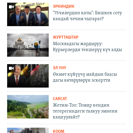
ЭРКИНДИК
"75чилердин каты": Бишкек соту
кандай чечим чыгарат?
ЖУРТТАШТАР
Москвадагы жардыруу:
Курьерлерди текшерүү күч алды
ЭЛ ҮНҮ
Өкмөт күйүүчү майдын баасы
дагы көтөрүлөрүн эскертти
САЯСАТ
Жетим-Тоо: Темир кендин
тегерегиндеги талкуу эмнени
каңкуулайт?
КООМ