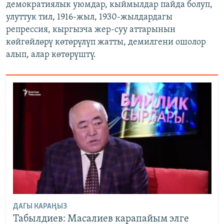
демократиялык уюмдар, кыймылдар пайда болуп,
улуттук тил, 1916-жыл, 1930-жылдардагы
репрессия, кыргызча жер-суу аттарынын
көйгөйлөрү көтөрүлүп жатты, демилгени ошолор
алып, алар көтөрүштү.
ДАГЫ КАРАҢЫЗ
Табылдиев: Масалиев карапайым элге