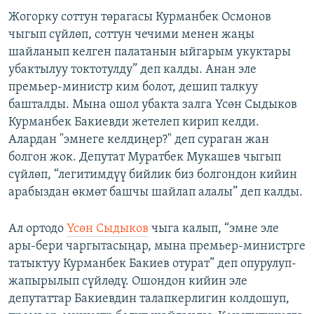
Жогорку соттун төрагасы Курманбек Осмонов
чыгып сүйлөп, соттун чечими менен жаңы
шайланып келген палатанын ыйгарым укуктары
убактылуу токтотулду” деп калды. Анан эле
премьер-министр ким болот, дешип талкуу
башталды. Мына ошол убакта залга Үсөн Сыдыков
Курманбек Бакиевди жетелеп кирип келди.
Алардан "эмнеге келдиңер?" деп сураган жан
болгон жок. Депутат Муратбек Мукашев чыгып
сүйлөп, “легитимдүү бийлик биз болгондон кийин
арабыздан өкмөт башчы шайлап алалы” деп калды.
Ал ортодо
Үсөн Сыдыков
чыга калып, “эмне эле
ары-бери чаргытасыңар, мына премьер-министрге
татыктуу Курманбек Бакиев отурат” деп опурулуп-
жапырылып сүйлөдү. Ошондон кийин эле
депутаттар Бакиевдин талапкерлигин колдошуп,