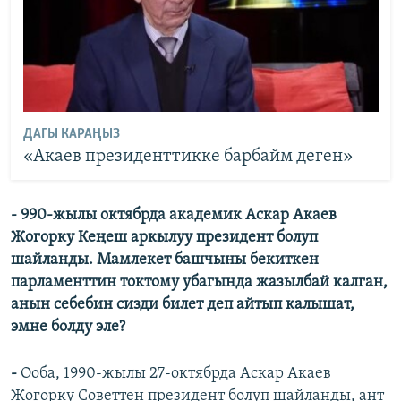
ДАГЫ КАРАҢЫЗ
«Акаев президенттикке барбайм деген»
- 990-жылы октябрда академик Аскар Акаев
Жогорку Кеңеш аркылуу президент болуп
шайланды. Мамлекет башчыны бекиткен
парламенттин токтому убагында жазылбай калган,
анын себебин сизди билет деп айтып калышат,
эмне болду эле?
-
Ооба, 1990-жылы 27-октябрда Аскар Акаев
Жогорку Советтен президент болуп шайланды, ант