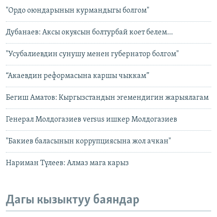
"Ордо оюндарынын курмандыгы болгом"
Дубанаев: Аксы окуясын болтурбай коет белем...
"Усубалиевдин сунушу менен губернатор болгом"
“Акаевдин реформасына каршы чыккам”
Бегиш Аматов: Кыргызстандын эгемендигин жарыялагам
Генерал Молдогазиев versus ишкер Молдогазиев
"Бакиев баласынын коррупциясына жол ачкан"
Нариман Түлеев: Алмаз мага карыз
Дагы кызыктуу баяндар