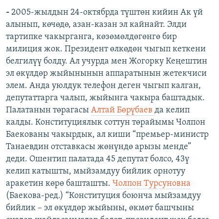
-
2005-жылдын 24-октябрда түштөн кийин Ак үй
алынып, көчөдө, азан-казан эл кайнайт. Элди
тартипке чакырганга, көзөмөлдөгөнгө бир
милиция жок. Президент өлкөдөн чыгып кеткени
белгилүү болду. Ал учурда мен Жогорку Кеңештин
эл өкүлдөр жыйынынын аппаратынын жетекчиси
элем. Анда уюлдук телефон деген чыгып калган,
депутаттарга чалып, жыйынга чакыра баштадык.
Палатанын төрагасы
Алтай Бөрүбаев
да келип
калды. Конституциялык соттун төрайымы Чолпон
Баекованы чакырдык, ал киши “премьер-министр
Танаевдин отставкасы жөнүндө арызы менде”
деди. Ошентип палатада 45 депутат болсо, 43ү
келип катышты, мыйзамдуу бийлик орнотуу
аракетин көрө башташты.
Чолпон Турсуновна
(Баекова-ред.) “Конституция боюнча мыйзамдуу
бийлик – эл өкүлдөр жыйыны, өкмөт башчыны