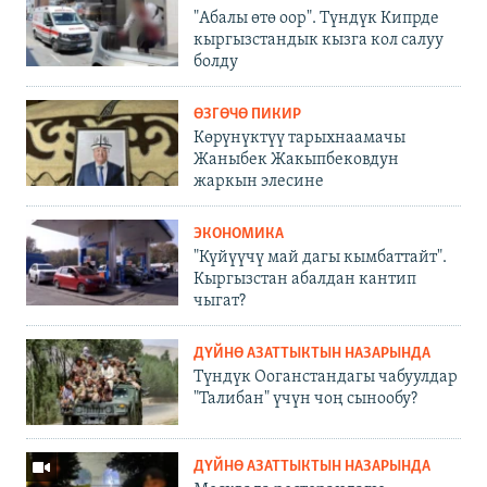
"Абалы өтө оор". Түндүк Кипрде
кыргызстандык кызга кол салуу
болду
ӨЗГӨЧӨ ПИКИР
Көрүнүктүү тарыхнаамачы
Жаныбек Жакыпбековдун
жаркын элесине
ЭКОНОМИКА
"Күйүүчү май дагы кымбаттайт".
Кыргызстан абалдан кантип
чыгат?
ДҮЙНӨ АЗАТТЫКТЫН НАЗАРЫНДА
Түндүк Ооганстандагы чабуулдар
"Талибан" үчүн чоң сынообу?
ДҮЙНӨ АЗАТТЫКТЫН НАЗАРЫНДА