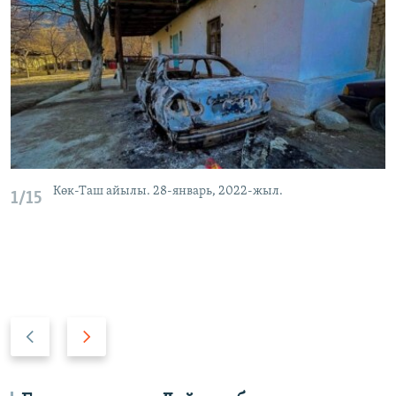
Көк-Таш айылы. 28-январь, 2022-жыл.
1/15
А
А
р
л
т
д
к
ы