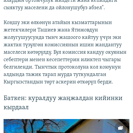
алардын ортомчулук милдети жана кепилдиги
сыяктуу маселени да ойлонушубуз абзел".
Коңшу эки өлкөнүн атайын кызматтарынын
жетекчилери Ташиев жана Ятимовдун
жолугушуусунда тынч жашоого кайтуу үчүн эки
жактан түзүлгөн комиссиянын ишин жандантуу
маселеси көтөрүлдү. Бул комиссия кандуу окуянын
себептери менен кесепеттерин иликтеп чыгары
белгиленди. Тынчтык протоколуна кол коюунун
алдында тажик тарап мурда туткундалган
Кыргызстандын төрт аскерин өткөрүп берди.
Баткен: куралдуу жаңжалдан кийинки
кырдаал