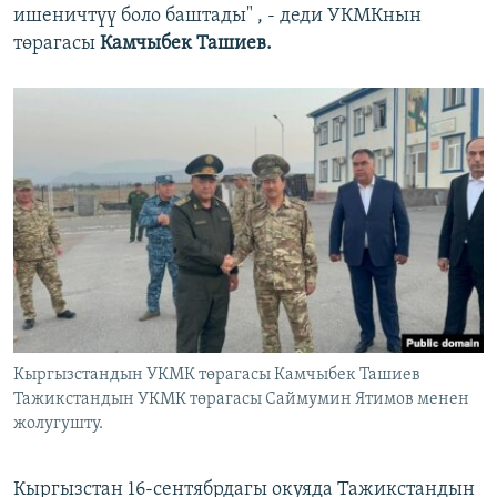
ишеничтүү боло баштады" , - деди УКМКнын
төрагасы
Камчыбек Ташиев.
Кыргызстандын УКМК төрагасы Камчыбек Ташиев
Тажикстандын УКМК төрагасы Саймумин Ятимов менен
жолугушту.
Кыргызстан 16-сентябрдагы окуяда Тажикстандын