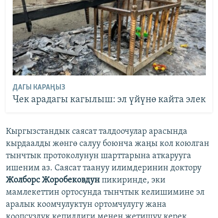
ДАГЫ КАРАҢЫЗ
Чек арадагы кагылыш: эл үйүнө кайта элек
Кыргызстандык саясат талдоочулар арасында
кырдаалды жөнгө салуу боюнча жаңы кол коюлган
тынчтык протоколунун шарттарына аткарууга
ишеним аз. Саясат таануу илимдеринин доктору
Жолборс Жоробековдун
пикиринде, эки
мамлекеттин ортосунда тынчтык келишимине эл
аралык коомчулуктун ортомчулугу жана
коопсуздук кепилдиги менен жетишүү керек.