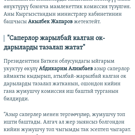
өнүктүрүү боюнча мамлекеттик комиссия түзүлгөн.
Аны Кыргызстандын министрлер кабинетинин
башчысы
Акылбек Жапаров
жетектейт.
"Саперлор жарылбай калган ок-
дарыларды тазалап жатат"
Президенттин Баткен облусундагы ыйгарым
укуктуу өкүлү
Абдикарим Алимбаев
азыр саперлор
аймакты кыдырып, атылбай-жарылбай калган ок
дарыларды тазалап жатканын, ошондон кийин
гана жумушчу комиссия иш баштай турганын
билдирди.
“Азыр саперлер менен тергөөчүлөр, жумушчу топ
ишти баштады. Алгач ал жер зыянсыз болгондон
кийин жумушчу топ чыгымды так эсептеп чыгарат.