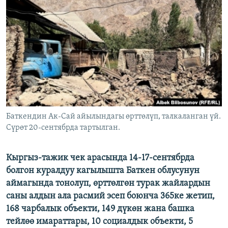
ОНЛАЙН ШЕРИНЕ
ЭЖЕ-СИҢДИЛЕР
АЗАТТЫК+
ЫҢГАЙСЫЗ СУРООЛОР
ЭЕ/АРнун бардык сайттары
Баткендин Ак-Сай айылындагы өрттөлүп, талкаланган үй.
Сүрөт 20-сентябрда тартылган.
Кыргыз-тажик чек арасында 14-17-сентябрда
болгон куралдуу кагылышта Баткен облусунун
аймагында тонолуп, өрттөлгөн турак жайлардын
саны алдын ала расмий эсеп боюнча 365ке жетип,
168 чарбалык объекти, 149 дүкөн жана башка
тейлөө имараттары, 10 социалдык объекти, 5