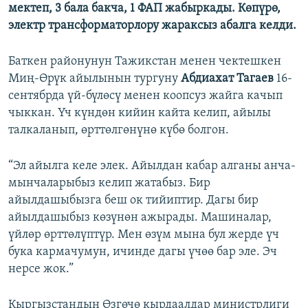
мектеп, 3 бала бакча, 1 ФАП жабыркады.
Көпүрө,
электр трансформаторлору жараксыз абалга келди.
Баткен районунун Тажикстан менен чектешкен
Миң-Өрүк айылынын тургуну
Абдиахат Тагаев
16-
сентябрда үй-бүлөсү менен коопсуз жайга качып
чыккан. Үч күндөн кийин кайта келип, айылы
талкаланып, өрттөлгөнүнө күбө болгон.
“Эл айылга келе элек. Айылдан кабар алганы анча-
мынчаларыбыз келип жатабыз. Бир
айылдашыбызга беш ок тийиптир. Дагы бир
айылдашыбыз көзүнөн ажырады. Машиналар,
үйлөр өрттөлүптүр. Мен өзүм мына бул жерде үч
бука кармачумун, ичинде дагы үчөө бар эле. Эч
нерсе жок.”
Кыргызстандын Өзгөчө кырдаалдар министрлиги