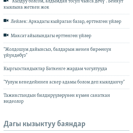
"Кыздуу болсом, алдымдан тосуп чыкса дечү". Бейкут
кыялына жеткен жок
Лейлек: Аркадагы кыйраган базар, өрттөлгөн үйлөр
Максат айылындагы өрттөнгөн үйлөр
"Жолдошум дайынсыз, балдарым менен бирөөнүн
үйүндөбүз"
Кыргызстандыктар Баткенге жардам чогултууда
"Уулум кенедейинен аскер адамы болом деп кыялданчу"
Тажикстандын билдирүүлөрүнөн күмөн санаткан
видеолор
Дагы кызыктуу баяндар