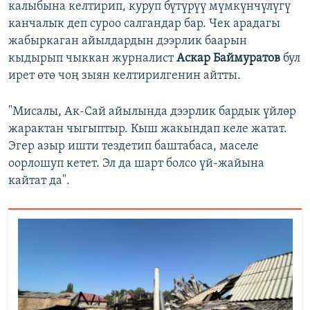
калыбына келтирип, куруп бүтүрүү мүмкүнчүлүгү
канчалык деп суроо салгандар бар. Чек арадагы
жабыркаган айылдардын дээрлик баарын
кыдырып чыккан журналист
Аскар Баймуратов
бул
ирет өтө чоң зыян келтирилгенин айтты.
"Мисалы, Ак-Сай айылында дээрлик бардык үйлөр
жарактан чыгыптыр. Кыш жакындап келе жатат.
Эгер азыр ишти тездетип баштабаса, маселе
оорлошуп кетет. Эл да шарт болсо үй-жайына
кайтат да".