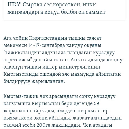
ШКУ: Сыртка сес көрсөткөн, ички
жаңжалдарга көңүл бөлбөгөн саммит
Ага чейин Кыргызстандын тышкы саясат
мекемеси 14-17-сентябрда кандуу окуяны
"Тажикстандын алдын ала пландаган куралдуу
агрессиясы" деп айыптаган. Анын алдында коңшу
өлкөнүн тышкы иштер министрлигинин
Кыргызстанды ошондой эле мазмунда айыптаган
билдирүүсү жарыяланган.
Кыргыз-тажик чек арасындагы соңку куралдуу
кагылышта Кыргызстан бери дегенде 59
жаранынан айрылды, алардын кыркы аскер
кызматкери экени айтылды, жараат алгандардын
расмий эсеби 200гө жакындады. Чек арадагы