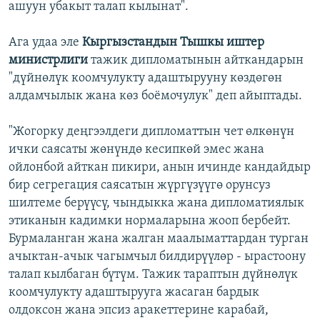
ашуун убакыт талап кылынат".
Ага удаа эле
Кыргызстандын Тышкы иштер
министрлиги
тажик дипломатынын айткандарын
"дүйнөлүк коомчулукту адаштырууну көздөгөн
алдамчылык жана көз боёмочулук" деп айыптады. ​
"Жогорку деңгээлдеги дипломаттын чет өлкөнүн
ички саясаты жөнүндө кесипкөй эмес жана
ойлонбой айткан пикири, анын ичинде кандайдыр
бир сегрегация саясатын жүргүзүүгө орунсуз
шилтеме берүүсү, чындыкка жана дипломатиялык
этиканын кадимки нормаларына жооп бербейт.
Бурмаланган жана жалган маалыматтардан турган
ачыктан-ачык чагымчыл билдирүүлөр - ырастоону
талап кылбаган бүтүм. ​Тажик тараптын дүйнөлүк
коомчулукту адаштырууга жасаган бардык
олдоксон жана эпсиз аракеттерине карабай,