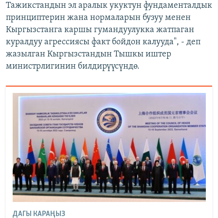
Тажикстандын эл аралык укуктун фундаменталдык
принциптерин жана нормаларын бузуу менен
Кыргызстанга каршы гумандуулукка жатпаган
куралдуу агрессиясы факт бойдон калууда", - деп
жазылган Кыргызстандын Тышкы иштер
министрлигинин билдирүүсүндө.
ДАГЫ КАРАҢЫЗ