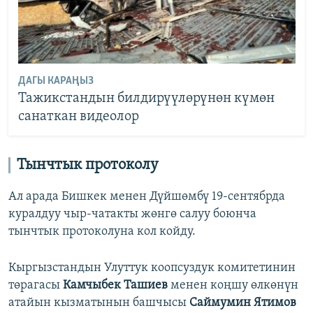
ДАГЫ КАРАҢЫЗ
Тажикстандын билдирүүлөрүнөн күмөн
санаткан видеолор
Тынчтык протоколу
Ал арада Бишкек менен Дүйшөмбү 19-сентябрда
куралдуу чыр-чатакты жөнгө салуу боюнча
тынчтык протоколуна кол койду.
Кыргызстандын Улуттук коопсуздук комитетинин
төрагасы
Камчыбек Ташиев
менен коңшу өлкөнүн
атайын кызматынын башчысы
Саймумин Ятимов