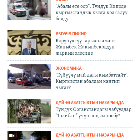
"Абалы өтө оор". Түндүк Кипрде
кыргызстандык кызга кол салуу
болду
ӨЗГӨЧӨ ПИКИР
Көрүнүктүү тарыхнаамачы
Жаныбек Жакыпбековдун
жаркын элесине
ЭКОНОМИКА
"Күйүүчү май дагы кымбаттайт".
Кыргызстан абалдан кантип
чыгат?
ДҮЙНӨ АЗАТТЫКТЫН НАЗАРЫНДА
Түндүк Ооганстандагы чабуулдар
"Талибан" үчүн чоң сынообу?
ДҮЙНӨ АЗАТТЫКТЫН НАЗАРЫНДА