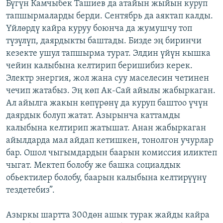
Бүгүн Камчыбек Ташиев да атайын жыйын куруп
тапшырмаларды берди. Сентябрь да аяктап калды.
Үйлөрдү кайра куруу боюнча да жумушчу топ
түзүлүп, даярдыкты баштады. Бизде эң биринчи
кезекте ушул тапшырма турат. Элдин үйүн кышка
чейин калыбына келтирип беришибиз керек.
Электр энергия, жол жана суу маселесин четинен
чечип жатабыз. Эң көп Ак-Сай айылы жабыркаган.
Ал айылга жакын көпүрөнү да куруп баштоо үчүн
даярдык болуп жатат. Азырынча каттамды
калыбына келтирип жатышат. Анан жабыркаган
айылдарда мал айдап кетишкен, тонолгон учурлар
бар. Ошол чыгымдардын баарын комиссия иликтеп
чыгат. Мектеп болобу же башка социалдык
обьектилер болобу, баарын калыбына келтирүүнү
тездетебиз”.
Азыркы шартта 300дөн ашык турак жайды кайра