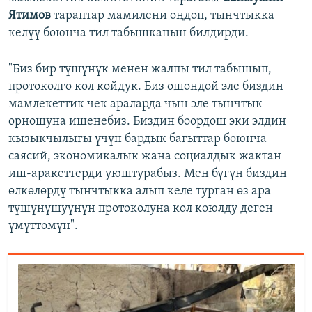
Ятимов
тараптар мамилени оңдоп, тынчтыкка
келүү боюнча тил табышканын билдирди.
"Биз бир түшүнүк менен жалпы тил табышып,
протоколго кол койдук. Биз ошондой эле биздин
мамлекеттик чек араларда чын эле тынчтык
орношуна ишенебиз. Биздин боордош эки элдин
кызыкчылыгы үчүн бардык багыттар боюнча –
саясий, экономикалык жана социалдык жактан
иш-аракеттерди уюштурабыз. Мен бүгүн биздин
өлкөлөрдү тынчтыкка алып келе турган өз ара
түшүнүшуүнүн протоколуна кол коюлду деген
үмүттөмүн".