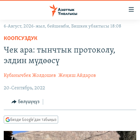
Линктер
Мазмунга
өтүңүз
6-Август, 2026-жыл, бейшемби, Бишкек убактысы 18:08
Навигацияга
ЖАҢЫЛЫКТАР
өтүңүз
КООПСУЗДУК
КЫРГЫЗСТАН
Издөөгө
Чек ара: тынчтык протоколу,
салыңыз
ДҮЙНӨ
КЫРГЫЗСТАН
элдин мүдөөсү
УКРАИНА
САЯСАТ
ДҮЙНӨ
Кубанычбек Жолдошев
Жеңиш Айдаров
АТАЙЫН ИЛИКТӨӨ
ЭКОНОМИКА
БОРБОР АЗИЯ
20-Сентябрь, 2022
ТВ ПРОГРАММАЛАР
МАДАНИЯТ
ПОДКАСТ
БҮГҮН АЗАТТЫКТА
Бөлүшүңүз
ӨЗГӨЧӨ ПИКИР
ЭКСПЕРТТЕР ТАЛДАЙТ
Бизди Google'дан табыңыз
БИЗ ЖАНА ДҮЙНӨ
Русский
ДАНИСТЕ