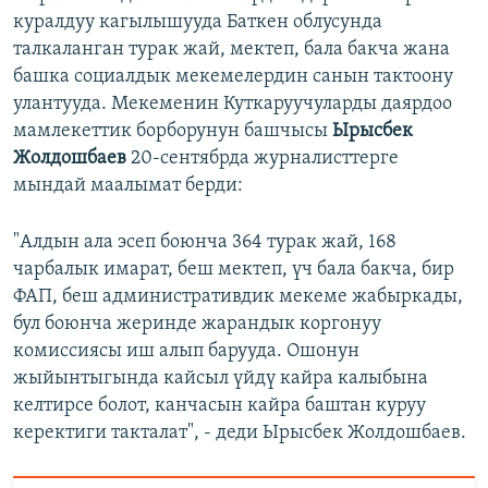
куралдуу кагылышууда Баткен облусунда
талкаланган турак жай, мектеп, бала бакча жана
башка социалдык мекемелердин санын тактоону
улантууда. Мекеменин Куткаруучуларды даярдоо
мамлекеттик борборунун башчысы
Ырысбек
Жолдошбаев
20-сентябрда журналисттерге
мындай маалымат берди:
"Алдын ала эсеп боюнча 364 турак жай, 168
чарбалык имарат, беш мектеп, үч бала бакча, бир
ФАП, беш административдик мекеме жабыркады,
бул боюнча жеринде жарандык коргонуу
комиссиясы иш алып барууда. Ошонун
жыйынтыгында кайсыл үйдү кайра калыбына
келтирсе болот, канчасын кайра баштан куруу
керектиги такталат", - деди Ырысбек Жолдошбаев.