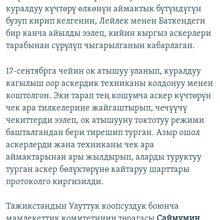
куралдуу күчтөрү өлкөнүн аймактык бүтүндүгүн
бузуп кирип келгенин, Лейлек менен Баткендеги
бир канча айылды ээлеп, кийин кыргыз аскерлери
тарабынан сүрүлүп чыгарылганын кабарлаган.
17-сентябрга чейин ок атышуу уланып, куралдуу
кагылыш оор аскердик техниканы колдонуу менен
коштолгон. Эки тарап тең кошумча аскер күчтөрүн
чек ара тилкелерине жайгаштырып, чечүүчү
чекиттерди ээлеп, ок атышууну токтотуу режими
башталгандан бери тирешип турган. Азыр ошол
аскерлерди жана техниканы чек ара
аймактарынан ары жылдырып, аларды туруктуу
турган аскер бөлүктөрүнө кайтаруу шарттары
протоколго киргизилди.
Тажикстандын Улуттук коопсуздук боюнча
мамлекеттик комитетинин төрагасы
Саймумин