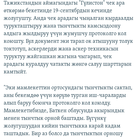
Тажикстандын аймагындагы "Гүлистон" чек ара
өткөрмө бекетинде 19-сентябрдын кечинде
жолугушту. Анда чек арадагы чыңалган кырдаалды
турукташтыруу жана тынчтыкты камсыздоону
алдыга жылдыруу үчүн жумушчу протоколго кол
коюшту. Бул документ эки тарап ок атышууну толук
токтотуп, аскерлерди жана аскер техникасын
туруктуу жайгашкан жагына чыгарып, чек
арадагы куралдуу чатакты жөнгө салуу шарттарын
камтыйт.
"Эки мамлекеттин ортосундагы тынчтыкты сактап,
аны бекемдөө үчүн көрүлө турган иш-чараларды
алып баруу боюнча протоколго кол коюлду.
Мамлекетибизде, Баткен облусунда акырындык
менен тынчтык орной баштады. Бүгүнкү
жолугушуудан кийин тынчтыкка карай кадам
таштадык. Бир аз болсо да тынчтыктын орношу