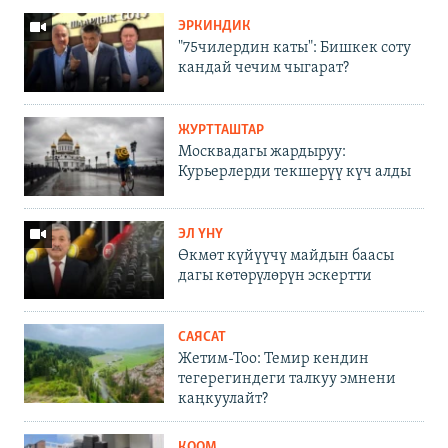
ЭРКИНДИК
"75чилердин каты": Бишкек соту
кандай чечим чыгарат?
ЖУРТТАШТАР
Москвадагы жардыруу:
Курьерлерди текшерүү күч алды
ЭЛ ҮНҮ
Өкмөт күйүүчү майдын баасы
дагы көтөрүлөрүн эскертти
САЯСАТ
Жетим-Тоо: Темир кендин
тегерегиндеги талкуу эмнени
каңкуулайт?
КООМ