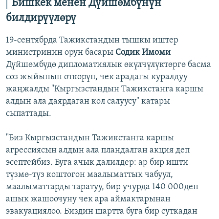
Бишкек менен Дүйшөмбүнүн
а
г
билдирүүлөрү
а
19-сентябрда Тажикстандын тышкы иштер
министринин орун басары
Содик Имоми
Дүйшөмбүдө дипломатиялык өкүлчүлүктөргө басма
сөз жыйынын өткөрүп, чек арадагы куралдуу
жаңжалды "Кыргызстандын Тажикстанга каршы
алдын ала даярдаган кол салуусу" катары
сыпаттады.
"Биз Кыргызстандын Тажикстанга каршы
агрессиясын алдын ала пландалган акция деп
эсептейбиз. Буга ачык далилдер: ар бир ишти
түзмө-түз коштогон маалыматтык чабуул,
маалыматтарды таратуу, бир учурда 140 000ден
ашык жашоочуну чек ара аймактарынан
эвакуациялоо. Биздин шартта буга бир суткадан