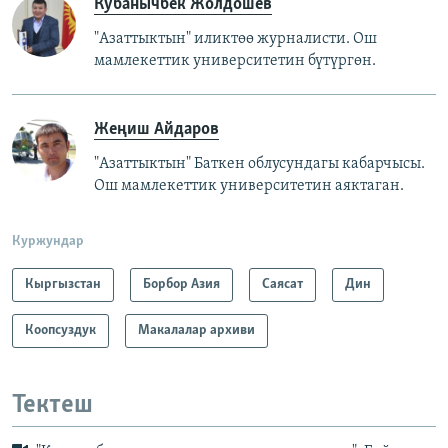
Кубанычбек Жолдошев
"Азаттыктын" иликтөө журналисти. Ош
мамлекеттик университетин бүтүргөн.
Жеңиш Айдаров
"Азаттыктын" Баткен облусундагы кабарчысы.
Ош мамлекеттик университетин аяктаган.
Куржундар
Кыргызстан
Борбор Азия
Саясат
Дин
Коопсуздук
Макалалар архиви
Тектеш