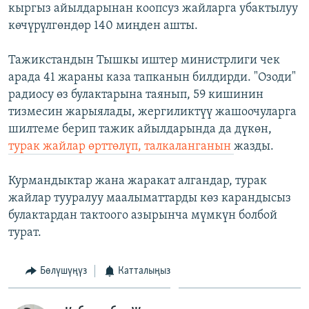
кыргыз айылдарынан коопсуз жайларга убактылуу
көчүрүлгөндөр 140 миңден ашты.
Тажикстандын Тышкы иштер министрлиги чек
арада 41 жараны каза тапканын билдирди. "Озоди"
радиосу өз булактарына таянып, 59 кишинин
тизмесин жарыялады, жергиликтүү жашоочуларга
шилтеме берип тажик айылдарында да дүкөн,
турак жайлар өрттөлүп, талкаланганын
жазды.
Курмандыктар жана жаракат алгандар, турак
жайлар тууралуу маалыматтарды көз карандысыз
булактардан тактоого азырынча мүмкүн болбой
турат.
Бөлүшүңүз
Катталыңыз