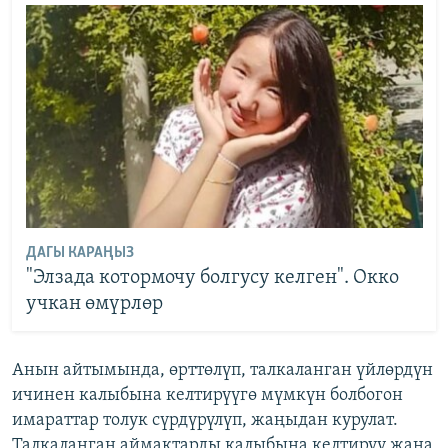
ДАГЫ КАРАҢЫЗ
"Элзада котормочу болгусу келген". Окко
учкан өмүрлөр
Анын айтымында, өрттөлүп, талкаланган үйлөрдүн
ичинен калыбына келтирүүгө мүмкүн болбогон
имараттар толук сүрдүрүлүп, жаңыдан курулат.
Талкаланган аймактарды калыбына келтирүү жана