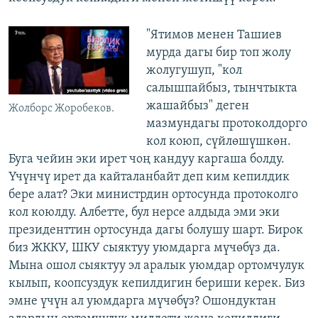
"Ятимов менен Ташиев
мурда дагы бир топ жолу
жолугушуп, "кол
салышпайбыз, тынчтыкта
жашайбыз" деген
Жолборс Жоробеков.
мазмундагы протоколдорго
кол коюп, сүйлөшүшкөн.
Буга чейин эки ирет чоң кандуу каргаша болду.
Үчүнчү ирет да кайталанбайт деп ким кепилдик
бере алат? Эки министрдин ортосунда протоколго
кол коюлду. Албетте, бул нерсе алдыда эми эки
президенттин ортосунда дагы болушу шарт. Бирок
биз ЖККУ, ШКУ сыяктуу уюмдарга мүчөбүз да.
Мына ошол сыяктуу эл аралык уюмдар ортомчулук
кылып, коопсуздук кепилдигин бериши керек. Биз
эмне үчүн ал уюмдарга мүчөбүз? Ошондуктан