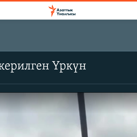
керилген Үркүн