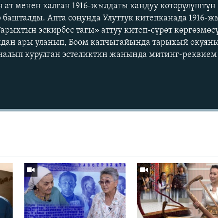
н ат менен калган 1916-жылдагы кандуу көтөрүлүштү
 башталды. Апта соңунда Улуттук китепканада 1916-
Тарыхтын эскирбес тагы» аттуу китеп-сүрөт көргөзмөс
ндан ары уланып, Боом капчыгайында тарыхый окуян
алып курулган эстеликтин жанында митинг-реквием 