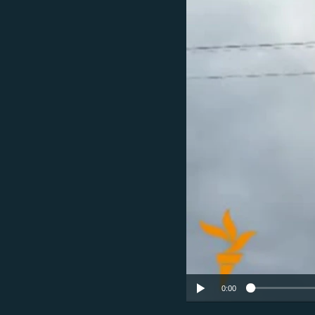
ЭЖЕ-СИҢДИЛЕР
АЗАТТЫК+
ЫҢГАЙСЫЗ СУРООЛОР
0:00