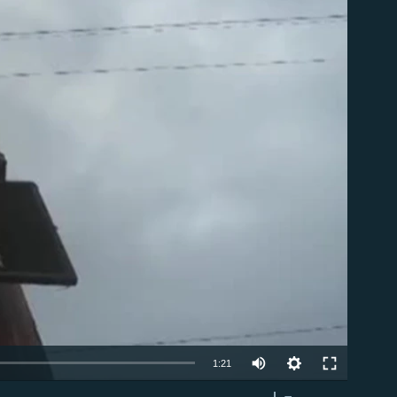
able
1:21