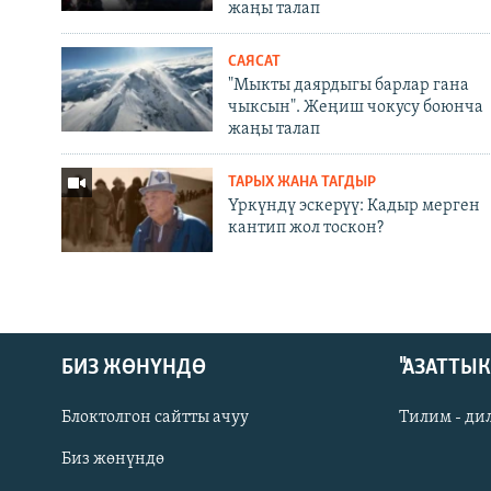
жаңы талап
САЯСАТ
"Мыкты даярдыгы барлар гана
чыксын". Жеңиш чокусу боюнча
жаңы талап
ТАРЫХ ЖАНА ТАГДЫР
Үркүндү эскерүү: Кадыр мерген
кантип жол тоскон?
БИЗ ЖӨНҮНДӨ
"АЗАТТЫ
Блоктолгон сайтты ачуу
Тилим - ди
Биз жөнүндө