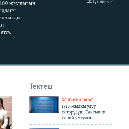
Түз линк
н 100 жылдыгын
EMBED
жылдагы
ү ачылды.
ын
өттү.
Тектеш
БЛОГ-МИҢСАНАТ
1916-жылкы улуу
көтөрүлүш: Тактыкка
карай умтулсак