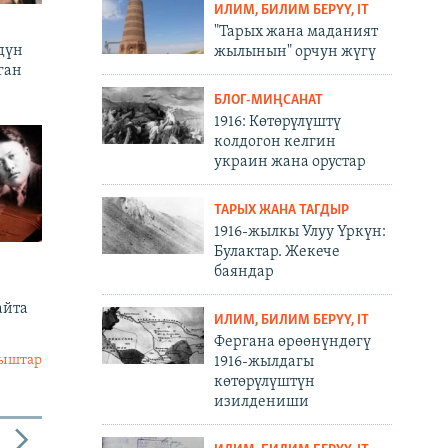
ИЛИМ, БИЛИМ БЕРҮҮ, IT
"Тарых жана маданият
дүн
жылынын" орчун жүгү
ган
БЛОГ-МИҢСАНАТ
1916: Көтөрүлүштү
колдогон келгин
украин жана орустар
ТАРЫХ ЖАНА ТАГДЫР
1916-жылкы Улуу Үркүн:
Булактар. Жекече
баяндар
айта
ИЛИМ, БИЛИМ БЕРҮҮ, IT
Фергана өрөөнүндөгү
лыштар
1916-жылдагы
көтөрүлүштүн
изилдениши