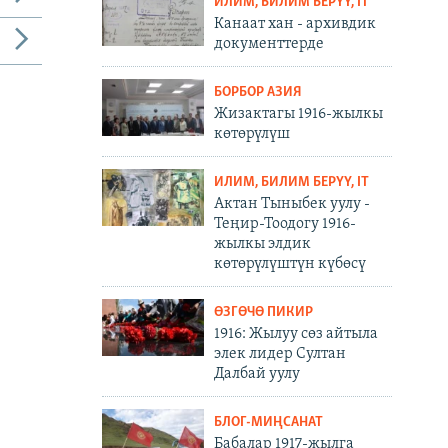
ИЛИМ, БИЛИМ БЕРҮҮ, IT
Канаат хан - архивдик
документтерде
БОРБОР АЗИЯ
Жизактагы 1916-жылкы
көтөрүлүш
ИЛИМ, БИЛИМ БЕРҮҮ, IT
Актан Тыныбек уулу -
Теңир-Тоодогу 1916-
жылкы элдик
көтөрүлүштүн күбөсү
ӨЗГӨЧӨ ПИКИР
1916: Жылуу сөз айтыла
элек лидер Султан
Далбай уулу
БЛОГ-МИҢСАНАТ
Бабалар 1917-жылга