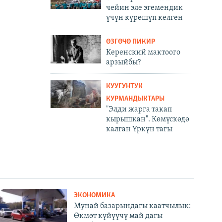
чейин эле эгемендик
үчүн күрөшүп келген
ӨЗГӨЧӨ ПИКИР
Керенский мактоого
арзыйбы?
КУУГУНТУК
КУРМАНДЫКТАРЫ
"Элди жарга такап
кырышкан". Көмүскөдө
калган Үркүн тагы
ЭКОНОМИКА
Мунай базарындагы каатчылык:
Өкмөт күйүүчү май дагы