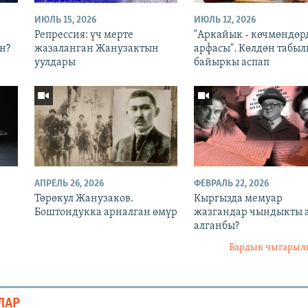
ИЮЛЬ 15, 2026
ИЮЛЬ 12, 2026
Репрессия: үч мерте
"Аркайык - көчмөндөр
н?
жазаланган Жанузактын
арфасы". Көлдөн табыл
уулдары
байыркы аспап
АПРЕЛЬ 26, 2026
ФЕВРАЛЬ 22, 2026
Төрөкул Жанузаков.
Кыргызда мемуар
Боштондукка арналган өмүр
жазгандар чындыкты 
алганбы?
Бардык чыгары
ЛАР