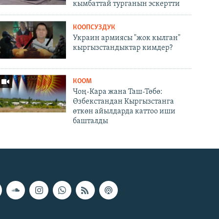
кымбаттай турганын эскертти
КООПСУЗДУК
Украин армиясы "жок кылган"
кыргызстандыктар кимдер?
КООМ
Чоң-Кара жана Таш-Төбө:
Өзбекстандан Кыргызстанга
өткөн айылдарда каттоо иши
башталды