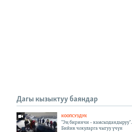
Дагы кызыктуу баяндар
КООПСУЗДУК
"Эң биринчи – камсыздандыруу".
Бийик чокуларга чыгуу үчүн