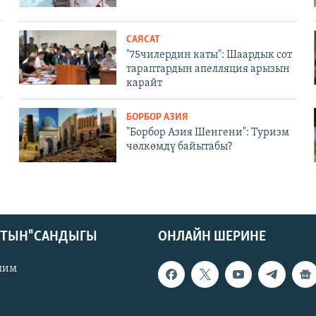
САЯСАТ
"75чилердин каты": Шаардык сот
тараптардын апелляция арызын
карайт
БОРБОР АЗИЯ
"Борбор Азия Шенгени": Туризм
чөлкөмдү байытабы?
КТЫН" САНДЫГЫ
ОНЛАЙН ШЕРИНЕ
лим