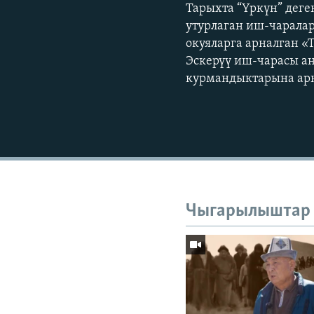
Тарыхта “Үркүн” деге
утурлаган иш-чаралар
окуяларга арналган «
Эскерүү иш-чарасы а
курмандыктарына арн
Чыгарылыштар