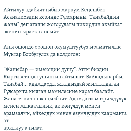
Айтылуу адабиятчыбыз маркум Кеңешбек
Асаналиевдин кезинде Гүлсарыны "Танабайдын
жаны" деп аташы жогорудагы пикирдин акыйкат
экенин ырастагансыйт.
Аны ошондо орошон окумуштуубуз ыраматылык
Муктар Борбугулов да колдогон:
"Жаныбар — имеющий душу”. Атты биздин
Кыргызстанда ушинтип айтышат. Байкадыңарбы,
Танабай... адамдарды жылдыздай жылтылдаган
Гүлсарыга кылган мамилесине карап баалайт.
Жана эч качан жаңылбайт. Адамдагы мээримдүлүк
менен мыкаачылык, ак көңүлдүк менен
арамзалык, айкөлдүк менен өзүмчүлдүк каарманга
ат
аркылуу ачылат.