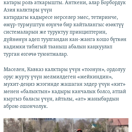
катары роль аткарышты. Анткени, алар Борбордук
Азия калктары үчүн
катардагы кадыресе нерселер эмес, тетиринче,
өмүр-турмуштун өзүнчө бир кайталангыс өзөктүү
системаларын же туруктуу принциптерин,
дүйнөнүн адеп туулгандан кан-жанга кошо бүткөн
кадимки табигый тааныш абалын каңкуулап
турган өзгөчө туюнтмалар.
Маселен, Кавказ калктары үчүн «тоонун», ордолуу
орус журту үчүн мелмилдеген «мейкиндин»,
мухит-деңиз жээгинде жашаган элдер үчүн «кит»
менен «балыктын» кадыры канчалык болсо, атпай
кыргыз баласы үчүн, айталы, «ат» жаныбардын
аброю ошончолук.