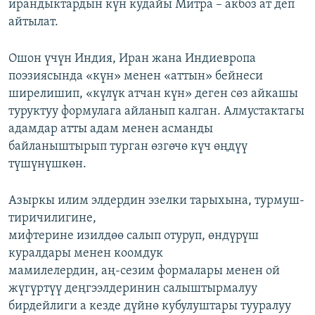
ирандыктардын күн кудайы Митра – акбоз ат деп
айтылат.
Ошон үчүн Индия, Иран жана Индиевропа
поэзиясында «күн» менен «аттын» бейнеси
ширелишип, «күлүк атчан күн» деген сөз айкашы
туруктуу формулага айланып калган. Алмустактагы
адамдар атты адам менен асманды
байланыштырып турган өзгөчө күч өңдүү
түшүнүшкөн.
Азыркы илим элдердин эзелки тарыхына, турмуш-
тиричилигине,
мифтерине изилдөө салып отуруп, өндүрүш
куралдары менен коомдук
мамилелердин, аң-сезим формалары менен ой
жүгүртүү деңгээлдеринин салыштырмалуу
бирдейлиги а кезде дүйнө кубулуштары тууралуу