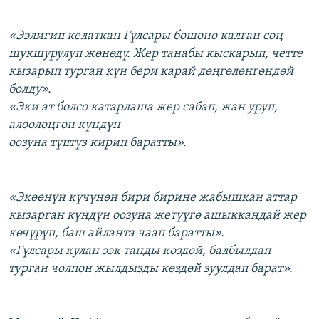
«Ээлигип келаткан Гүлсары бошоно калган соң
шукшурулуп жөнөдү. Жер танабы кыскарып, четте
кызарып турган күн бери карай дөңгөлөңгөндөй
болду».
«Эки ат болсо катарлаша жер сабап, жан уруп,
алоолоңгон күндүн
оозуна түптүз кирип баратты».
«Экөөнүн күчүнөн бири бирине жабышкан аттар
кызарган күндүн оозуна жетүүгө ашыккандай жер
көчүрүп, баш айланта чаап баратты».
«Гүлсары кулан ээк таңды көздөй, балбылдап
турган чолпон жылдызды көздөй зуулдап барат».