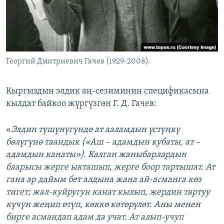
Георгий Дмитриевич Гачев (1929-2008).
Кыргыздын элдик аң-сезиминин спецификасына
кылдат байкоо жүргүзгөн Г. Д. Гачев:
«
Элдин түшүнүгүндө ат ааламдын үстүңкү
бөлүгүнө таандык («Аш – адамдын кубаты, ат –
адамдын канаты»). Калган жаныбарлардын
баарысы жерге ыкташып, жерге боор тартышат. Ат
гана ар дайым бет алдына жана ай-асманга көз
тигет; жал-куйругун канат кылып, жердин тартуу
күчүн жеңип өтүп, көккө көтөрүлөт. Аны менен
бирге асмандап адам да учат. Ат алып-учуп