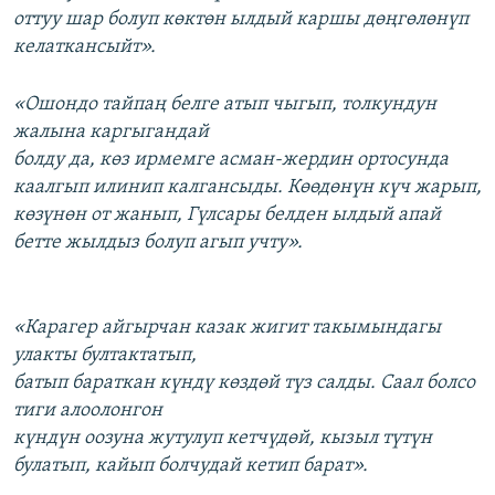
оттуу шар болуп көктөн ылдый каршы дөңгөлөнүп
келаткансыйт».
«Ошондо тайпаң белге атып чыгып, толкундун
жалына каргыгандай
болду да, көз ирмемге асман-жердин ортосунда
каалгып илинип калгансыды. Көөдөнүн күч жарып,
көзүнөн от жанып, Гүлсары белден ылдый апай
бетте жылдыз болуп агып учту».
«Карагер айгырчан казак жигит такымындагы
улакты бултактатып,
батып бараткан күндү көздөй түз салды. Саал болсо
тиги алоолонгон
күндүн оозуна жутулуп кетчүдөй, кызыл түтүн
булатып, кайып болчудай кетип барат».