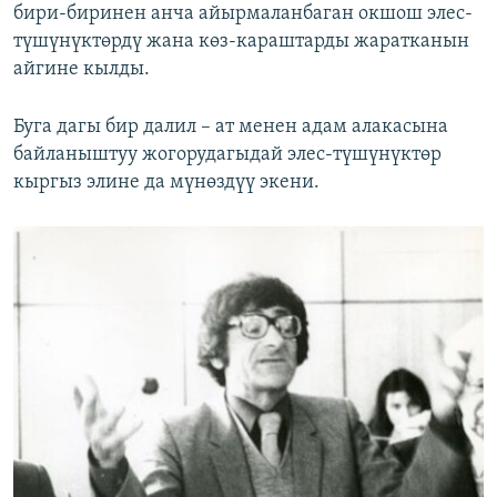
бири-биринен анча айырмаланбаган окшош элес-
түшүнүктөрдү жана көз-караштарды жаратканын
айгине кылды.
Буга дагы бир далил – ат менен адам алакасына
байланыштуу жогорудагыдай элес-түшүнүктөр
кыргыз элине да мүнөздүү экени.