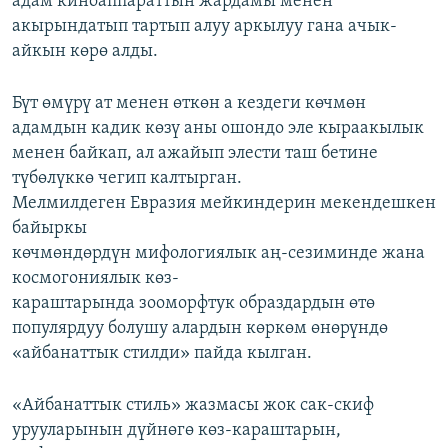
адам киноаппараттын жардамы менен
акырындатып тартып алуу аркылуу гана ачык-
айкын көрө алды.
Бүт өмүрү ат менен өткөн а кездеги көчмөн
адамдын кадик көзү аны ошондо эле кыраакылык
менен байкап, ал ажайып элести таш бетине
түбөлүккө чегип калтырган.
Мелмилдеген Евразия мейкиндерин мекендешкен
байыркы
көчмөндөрдүн мифологиялык аң-сезиминде жана
космогониялык көз-
караштарында зооморфтук образдардын өтө
популярдуу болушу алардын көркөм өнөрүндө
«айбанаттык стилди» пайда кылган.
«Айбанаттык стиль» жазмасы жок сак-скиф
урууларынын дүйнөгө көз-караштарын,