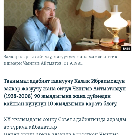
ОНЛАЙН ШЕРИНЕ
ЭЖЕ-СИҢДИЛЕР
АЗАТТЫК+
ЫҢГАЙСЫЗ СУРООЛОР
ЭЕ/АРнун бардык сайттары
Залкар кыргыз ойчулу, жазуучусу жана мамлекеттик
ишмери Чыңгыз Айтматов. 01.9.1985.
Таанымал адабият таануучу Калык Ибраимовдун
залкар жазуучу жана ойчул Чыңгыз Айтматовдун
(1928-2008) 90 жылдыгына жана дүйнөдөн
кайткан күнүнүн 10 жылдыгына карата блогу.
XX кылымдагы соңку Совет адабиятында адамды
ар түркүн айбанаттар
менен эриш-аркак алакада көрсөткөн Чыңгыз