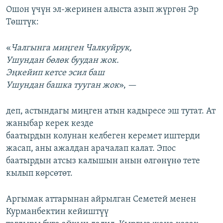
Ошон үчүн эл-жеринен алыста азып жүргөн Эр
Төштүк:
«
Чалгынга миңген Чалкуйрук,
Ушундан бөлөк буудан жок.
Эңкейип кетсе эсил баш
Ушундан башка тууган жок
», —
деп, астындагы миңген атын кадыресе эш тутат. Ат
жаныбар керек кезде
баатырдын колунан келбеген керемет иштерди
жасап, аны ажалдан арачалап калат. Эпос
баатырдын атсыз калышын анын өлгөнүнө тете
кылып көрсөтөт.
Аргымак аттарынан айрылган Семетей менен
Курманбектин кейиштүү