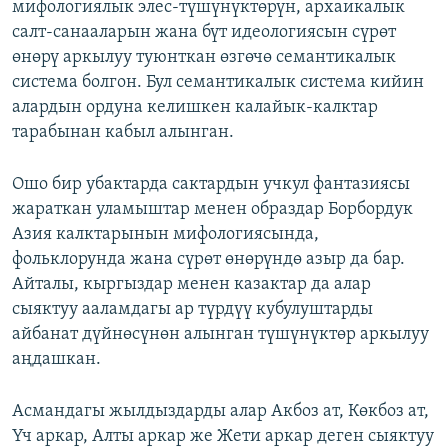
мифологиялык элес-түшүнүктөрүн, архаикалык
салт-санааларын жана бүт идеологиясын сүрөт
өнөрү аркылуу туюнткан өзгөчө семантикалык
система болгон. Бул семантикалык система кийин
алардын ордуна келишкен калайык-калктар
тарабынан кабыл алынган.
Ошо бир убактарда сактардын учкул фантазиясы
жараткан уламыштар менен образдар Борбордук
Азия калктарынын мифологиясында,
фольклорунда жана сүрөт өнөрүндө азыр да бар.
Айталы, кыргыздар менен казактар да алар
сыяктуу ааламдагы ар түрдүү кубулуштарды
айбанат дүйнөсүнөн алынган түшүнүктөр аркылуу
аңдашкан.
Асмандагы жылдыздарды алар Акбоз ат, Көкбоз ат,
Үч аркар, Алты аркар же Жети аркар деген сыяктуу