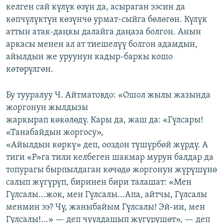
келген сай күлүк өзүн да, асыраган ээсин да
көпчүлүктүн көзүнчө урмат-сыйга бөлөгөн. Күлүк
аттын атак-даңкы далайга даңаза болгон. Анын
аркасы менен ал ат тиешелүү болгон адамдын,
айылдын же уруунун кадыр-баркы кошо
көтөрүлгөн.
Бу тууралуу Ч. Айтматовдо: «Ошол жылы жазында
жоргонун жылдызы
жаркырап көкөлөдү. Кары да, жаш да: «Гүлсары!
«Танабайдын жоргосу»,
«Айылдын көркү» деп, ооздон түшүрбөй жүрдү. А
тиги «Р»га тили келбеген шакмар мурун балдар да
топурагы бырпылдаган көчөдө жоргонун жүрүшүнө
салып жүгүрүп, биринен бири талашат: «Мен
Гүлсалы...жок, мен Гүлсалы...Апа, айтчы, Гүлсалы
менмин ээ? Чү, жаныбайым Гүлсалы! Эй-ии, мен
Гүлсалы!...» — деп чуулдашып жүгүрүшөт», — деп