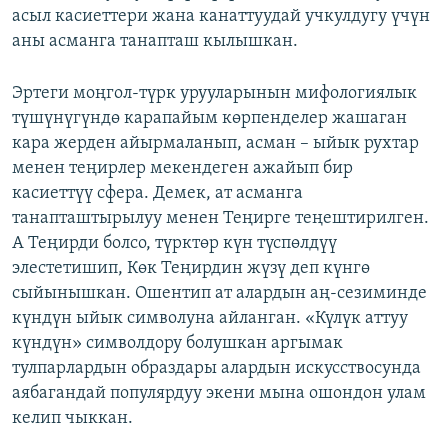
асыл касиеттери жана канаттуудай учкулдугу үчүн
аны асманга танапташ кылышкан.
Эртеги моңгол-түрк урууларынын мифологиялык
түшүнүгүндө карапайым көрпенделер жашаган
кара жерден айырмаланып, асман – ыйык рухтар
менен теңирлер мекендеген ажайып бир
касиеттүү сфера. Демек, ат асманга
танапташтырылуу менен Теңирге теңештирилген.
А Теңирди болсо, түрктөр күн түспөлдүү
элестетишип, Көк Теңирдин жүзү деп күнгө
сыйынышкан. Ошентип ат алардын аң-сезиминде
күндүн ыйык символуна айланган. «Күлүк аттуу
күндүн» символдору болушкан аргымак
тулпарлардын образдары алардын искусствосунда
аябагандай популярдуу экени мына ошондон улам
келип чыккан.