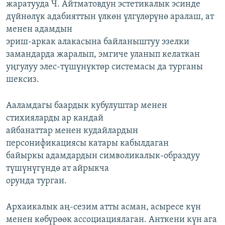
жаратууда Ч. Айтматовдун эстетикалык эсинде
дүйнөлүк адабияттын үлкөн үлгүлөрүнө аралаш, ат
менен адамдын
эриш-аркак алакасына байланыштуу эзелки
замандарда жаралып, эмгиче уланып келаткан
уңгулуу элес-түшүнүктөр системасы да турганы
шексиз.
Ааламдагы баардык кубулуштар менен
стихияларды ар кандай
айбанаттар менен кудайлардын
персонификациясы катары кабылдаган
байыркы адамдардын символикалык-образдуу
түшүнүгүндө ат айрыкча
орунда турган.
Архаикалык аң-сезим атты асман, асыресе күн
менен көбүрөөк ассоциациялаган. Анткени күн ага