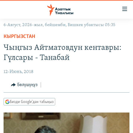
Линктер
Мазмунга
өтүңүз
6-Август, 2026-жыл, бейшемби, Бишкек убактысы 05:35
Навигацияга
ЖАҢЫЛЫКТАР
өтүңүз
КЫРГЫЗСТАН
КЫРГЫЗСТАН
Издөөгө
Чыңгыз Айтматовдун кентавры:
салыңыз
ДҮЙНӨ
КЫРГЫЗСТАН
Гүлсары - Танабай
УКРАИНА
САЯСАТ
ДҮЙНӨ
12-Июнь, 2018
АТАЙЫН ИЛИКТӨӨ
ЭКОНОМИКА
БОРБОР АЗИЯ
ТВ ПРОГРАММАЛАР
Бөлүшүңүз
МАДАНИЯТ
ПОДКАСТ
БҮГҮН АЗАТТЫКТА
Бизди Google'дан табыңыз
ӨЗГӨЧӨ ПИКИР
ЭКСПЕРТТЕР ТАЛДАЙТ
БИЗ ЖАНА ДҮЙНӨ
Русский
ДАНИСТЕ