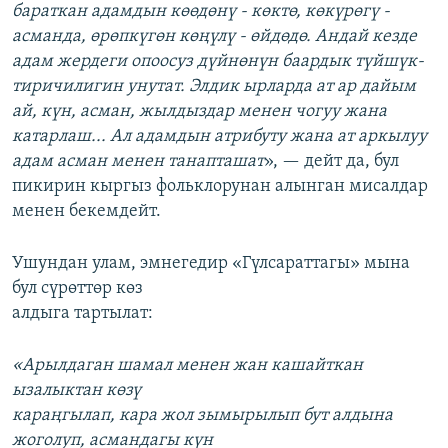
бараткан адамдын көөдөнү - көктө, көкүрөгү -
асманда, өрөпкүгөн көңүлү - өйдөдө. Андай кезде
адам жердеги опоосуз дүйнөнүн баардык түйшүк-
тиричилигин унутат. Элдик ырларда ат ар дайым
ай, күн, асман, жылдыздар менен чогуу жана
катарлаш... Ал адамдын атрибуту жана ат аркылуу
адам асман менен танапташат
», — дейт да, бул
пикирин кыргыз фольклорунан алынган мисалдар
менен бекемдейт.
Ушундан улам, эмнегедир «Гүлсараттагы» мына
бул сүрөттөр көз
алдыга тартылат:
«Арылдаган шамал менен жан кашайткан
ызалыктан көзү
караңгылап, кара жол зымырылып бут алдына
жоголуп, асмандагы күн