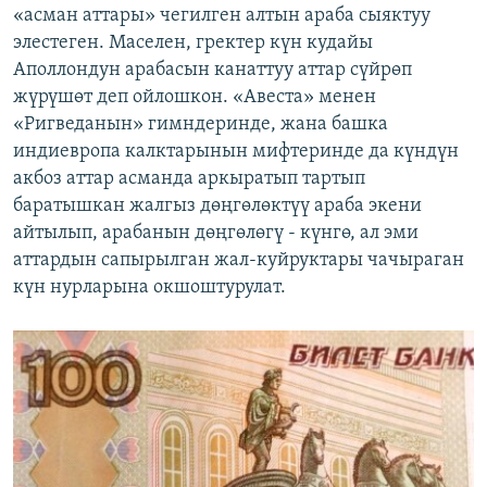
«асман аттары» чегилген алтын араба сыяктуу
элестеген. Маселен, гректер күн кудайы
Аполлондун арабасын канаттуу аттар сүйрөп
жүрүшөт деп ойлошкон. «Авеста» менен
«Ригведанын» гимндеринде, жана башка
индиевропа калктарынын мифтеринде да күндүн
акбоз аттар асманда аркыратып тартып
баратышкан жалгыз дөңгөлөктүү араба экени
айтылып, арабанын дөңгөлөгү - күнгө, ал эми
аттардын сапырылган жал-куйруктары чачыраган
күн нурларына окшоштурулат.