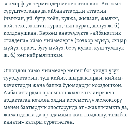
зооморфтук терминдер менен аташкан. Ай-жыл
сүрүштүргөндө да айбанаттардын аттарын
(чычкан, уй, бугу, коён, кулжа, жылаан, жылкы,
кой, теке, жалган куран, чын куран, доңуз ж. б.)
колдонушкан. Көркөм өнөрчүлүктө «айбанаттык
стилдеги» оймо-чиймелерге (кочкор мүйүз, сыңар
мүйүз, өркөч, бугу мүйүз, бөрү кулак, куш тумшук
ж. б.) көп кайрылышкан.
Ошондой оймо-чиймелер менен боз үйдүн үзүк-
туурдуктарын, туш кийиз, шырдактарды, кийим-
кечектерди жана башка буюмдарды кооздошкон.
Айбанаттардын арасынан жылкыны айрыкча
ардактаган көчмөн элдин кереметтүү жомоктору
менен баатырдык эпосторунда ат «жакшылыкта да,
жамандыкта да ар адамдын жан жолдошу, талыбас
канаты» катары сүрөттөлгөн.