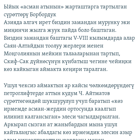
Ыйык «асман атынын» жарташтарга тартылган
сүрөттөрү Борбордук
Азияда алгач ирет биздин замандан мурунку эки
миңинчи жылга жуук пайда боло баштаган.
Биздин замандан баштагы V-VIII кылымдарда алар
Саян-Алтайдын тоолуу жерлери менен
Моңголиянын мейкин талааларынан тартып,
Скиф-Сак дүйнөсүнүн күнбатыш чегине чейиңки
көз кайкыган аймакта кеңири таралган.
Ушул чексиз аймактын ар кайсы чөлкөмдөрүндөгү
петроглифтерде аттын кудум Ч. Айтматов
сүрөттөгөндөй шукшурулуп учуп баратып «көз
ирмемде асман-жердин ортосунда каалгып
илинип калгансыган» элеси чагылдырылган.
Аркырап сызган ат жаныбардын мына ушул
кайталаңгыс абалдагы көз ирмемдик элесин азыр