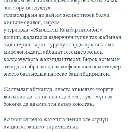
тагдыры буга айкын далил. Кыргыз жана казак
эпосторунда дулдул
тулпарлардын ар дайым ээсине тирек болуп,
кишиче сүйлөп, айрым
учурларда: «Жылкычы Камбар пирибиз», —
дешип, жадагалса өздөрүнүн түпкү тек жайынан
өйдө териштирип турушу аларды архаикалык
мифологиядагы айбанат тотемдер менен
колдоочуларга жакындаштырат. Бирок аргымак
аттардын образындагы мифологиялык мотивдер
эпосто баатырдык пафоско баш ийдирилген.
Жалпылап айтканда, эпосто ат кылык-жоругу
жагынан да, жана ошондой эле, кулк-мүнөзү
боюнча да адамга тең катар коюлган.
Көчмөн эл кечээ жакынга чейин эле өзүнүн
күндөлүк жашоо-тиричилигин