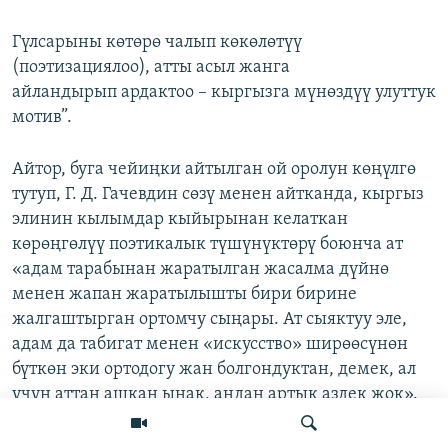
Гүлсарыны көтөрө чалып көкөлөтүү
(поэтизациялоо), атты асыл жанга
айландырып ардактоо – кыргызга мүнөздүү улуттук
мотив”.
Айтор, буга чейиңки айтылган ой оролун көңүлгө
тутуп, Г. Д. Гачевдин сөзү менен айтканда, кыргыз
элинин кылымдар кыйырынан келаткан
көрөңгөлүү поэтикалык түшүнүктөрү боюнча ат
«адам тарабынан жаратылган жасалма дүйнө
менен жапан жаратылышты бири бирине
жалгаштырган ортомчу сыңары. Ат сыяктуу эле,
адам да табигат менен «искусство» ширөөсүнөн
бүткөн эки ортодогу жан болгондуктан, демек, ал
үчүн аттан ашкан ынак, андан артык аздек жок».
Ч. Айтматовдо да Гүлсары — Танабайдын жан