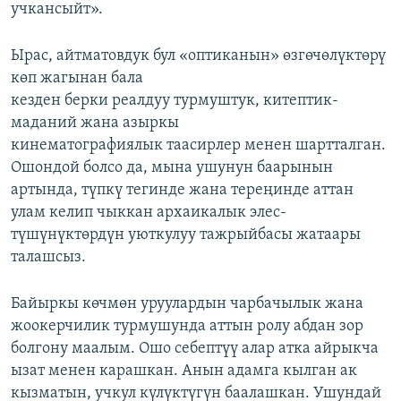
учкансыйт».
Ырас, айтматовдук бул «оптиканын» өзгөчөлүктөрү
көп жагынан бала
кезден берки реалдуу турмуштук, китептик-
маданий жана азыркы
кинематографиялык таасирлер менен шартталган.
Ошондой болсо да, мына ушунун баарынын
артында, түпкү тегинде жана тереңинде аттан
улам келип чыккан архаикалык элес-
түшүнүктөрдүн уюткулуу тажрыйбасы жатаары
талашсыз.
Байыркы көчмөн уруулардын чарбачылык жана
жоокерчилик турмушунда аттын ролу абдан зор
болгону маалым. Ошо себептүү алар атка айрыкча
ызат менен карашкан. Анын адамга кылган ак
кызматын, учкул күлүктүгүн баалашкан. Ушундай