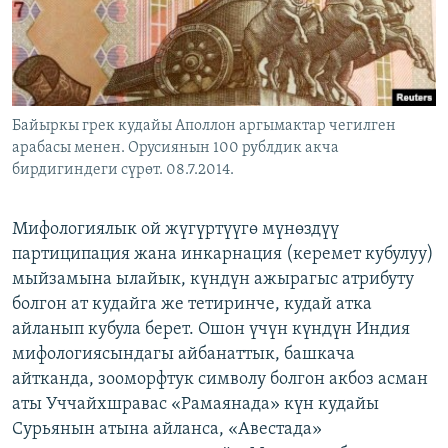
Байыркы грек кудайы Аполлон аргымактар чегилген
арабасы менен. Орусиянын 100 рублдик акча
бирдигиндеги сүрөт. 08.7.2014.
Мифологиялык ой жүгүртүүгө мүнөздүү
партиципация жана инкарнация (керемет кубулуу)
мыйзамына ылайык, күндүн ажырагыс атрибуту
болгон ат кудайга же тетиринче, кудай атка
айланып кубула берет. Ошон үчүн күндүн Индия
мифологиясындагы айбанаттык, башкача
айтканда, зооморфтук символу болгон акбоз асман
аты Уччайхшравас «Рамаянада» күн кудайы
Сурьянын атына айланса, «Авестада»