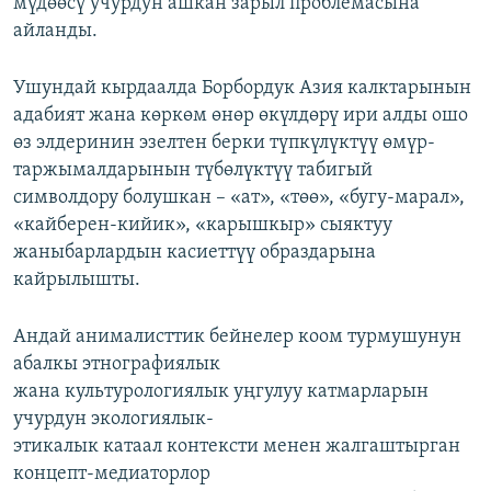
мүдөөсү учурдун ашкан зарыл проблемасына
айланды.
Ушундай кырдаалда Борбордук Азия калктарынын
адабият жана көркөм өнөр өкүлдөрү ири алды ошо
өз элдеринин эзелтен берки түпкүлүктүү өмүр-
таржымалдарынын түбөлүктүү табигый
символдору болушкан – «ат», «төө», «бугу-марал»,
«кайберен-кийик», «карышкыр» сыяктуу
жаныбарлардын касиеттүү образдарына
кайрылышты.
Андай анималисттик бейнелер коом турмушунун
абалкы этнографиялык
жана культурологиялык уңгулуу катмарларын
учурдун экологиялык-
этикалык катаал контексти менен жалгаштырган
концепт-медиаторлор