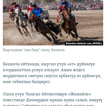
Кыргыздын "көк бөрү" оюну. Бишкек.
Башкача айтканда, кыргыз үчүн «ат» дүйнөлүк
координаттын ролун аткарат. Анын жедеп
жердигинен сөөгүнө сиңген арбактуу өз дүйнөсүн,
өзөк табиятын билдирет.
Ошон үчүн Чыңгыз Айтматовдун «Жамийла»
повестинде Даниярдын ырына кулак салып, көңүлү