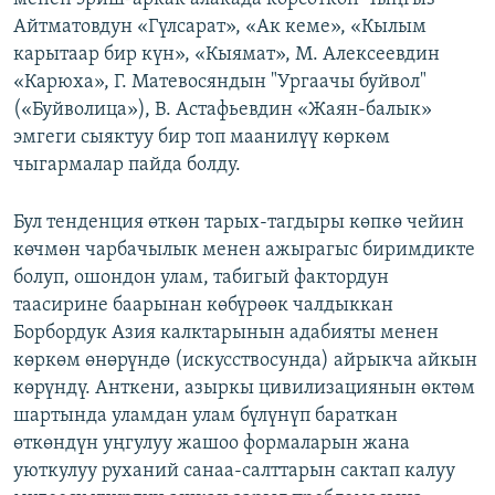
Айтматовдун «Гүлсарат», «Ак кеме», «Кылым
карытаар бир күн», «Кыямат», М. Алексеевдин
«Карюха», Г. Матевосяндын "Ургаачы буйвол"
(«Буйволица»), В. Астафьевдин «Жаян-балык»
эмгеги сыяктуу бир топ маанилүү көркөм
чыгармалар пайда болду.
Бул тенденция өткөн тарых-тагдыры көпкө чейин
көчмөн чарбачылык менен ажырагыс биримдикте
болуп, ошондон улам, табигый фактордун
таасирине баарынан көбүрөөк чалдыккан
Борбордук Азия калктарынын адабияты менен
көркөм өнөрүндө (искусствосунда) айрыкча айкын
көрүндү. Анткени, азыркы цивилизациянын өктөм
шартында уламдан улам бүлүнүп бараткан
өткөндүн уңгулуу жашоо формаларын жана
уюткулуу руханий санаа-салттарын сактап калуу