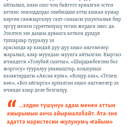
айтылып, анан ошо чоң байгеге арналган эстен
кеткис эпизоддордо элибиздин атты ашкан кумар
көргөн санжыргалуу салт-санаасы ушунчалык бир
эргүү менен сүрөттөлүшү тегин жерден эмес да.
Эзелтен эле даңкы дуванга кеткен дулдул
тулпарлар тууралуу эл
арасында ар кандай дуу-дуу аңыз-аңгемелер
жаралып, алар муундан-муунга айтылган. Кыргыз
ичиндеги «Толубай сынчы», «Шырдакбектин боз
жоргосу» тууралуу уламыштар, коңшулаш
казактардагы «Аксак кула», «Коңур ала», «Тепең
көк», «Боз айгырга» арналган аңыз-аңгемелер эл
ичинде азыр деле белгилүү.
...элдик түшүнүк адам менен аттын
ажырымын анча айырмалабайт. Ата-эне
адатта наристесин «кулунум», «тайым»