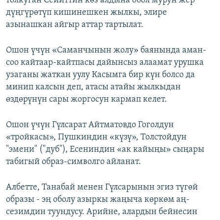
толкуган Сейиттин көз алдына обол мурун жер
дүңгүрөтүп кишинешкен жылкы, элире
азынашкан айгыр аттар тартылат.
Ошон үчүн «Саманчынын жолу» баянында аман-
соо кайтаар-кайтпасы дайынсыз алаамат урушка
узаганы жаткан уулу Касымга бир күн болсо да
минип калсын деп, атасы атайы жылкыдан
өздөрүнүн сары жоргосун кармап келет.
Ошон үчүн Гүлсарат Айтматовдо Гоголдун
«тройкасы», Пушкиндин «күзү», Толстойдун
"эмени" ("дуб"), Есениндин «ак кайыңы» сыңары
табигый образ-символго айланат.
Албетте, Танабай менен Гүлсарынын эгиз түгөй
образы - эң оболу азыркы жаңыча көркөм аң-
сезимдин туундусу. Арийне, алардын бейнесин