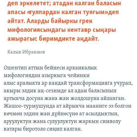
деп эркелетет; атадан калган баласын
апасы «тулпардан калган туягым» деп
айтат. Аларды байыркы грек
мифологиясындагы кентавр сыңары
ажырагыс биримдикте аңдайт.
Калык Ибраимов
Ошентип аттын бейнеси архаикалык
мифологиядан азыркыга чейинки
алыс аралыкта ар кандай трансформацияга учурап,
акыры элдик аң-сезимде ал адам баласынын
артыкча досуна жана жан жолдошуна айланган.
Жашоо-турмушунда ат айрыкча мааниге ээ болгон
көчмөн элдин жан дүйнөсүнө ат асылдыктын,
аруулуктун жана сулуулуктун жаркын символу
катары биротоло сиңип калган.