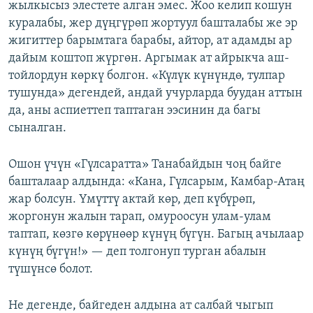
жылкысыз элестете алган эмес. Жоо келип кошун
куралабы, жер дүңгүрөп жортуул башталабы же эр
жигиттер барымтага барабы, айтор, ат адамды ар
дайым коштоп жүргөн. Аргымак ат айрыкча аш-
тойлордун көркү болгон. «Күлүк күнүндө, тулпар
тушунда» дегендей, андай учурларда буудан аттын
да, аны аспиеттеп таптаган ээсинин да багы
сыналган.
Ошон үчүн «Гүлсаратта» Танабайдын чоң байге
башталаар алдында: «Кана, Гүлсарым, Камбар-Атаң
жар болсун. Үмүттү актай көр, деп күбүрөп,
жоргонун жалын тарап, омуроосун улам-улам
таптап, көзгө көрүнөөр күнүң бүгүн. Багың ачылаар
күнүң бүгүн!» — деп толгонуп турган абалын
түшүнсө болот.
Не дегенде, байгеден алдына ат салбай чыгып