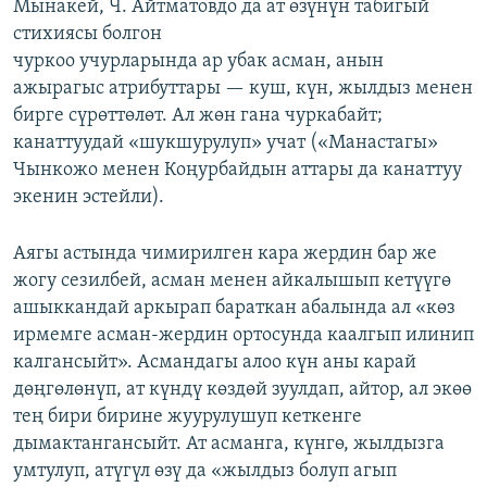
Мынакей, Ч. Айтматовдо да ат өзүнүн табигый
стихиясы болгон
чуркоо учурларында ар убак асман, анын
ажырагыс атрибуттары — куш, күн, жылдыз менен
бирге сүрөттөлөт. Ал жөн гана чуркабайт;
канаттуудай «шукшурулуп» учат («Манастагы»
Чынкожо менен Коңурбайдын аттары да канаттуу
экенин эстейли).
Аягы астында чимирилген кара жердин бар же
жогу сезилбей, асман менен айкалышып кетүүгө
ашыккандай аркырап бараткан абалында ал «көз
ирмемге асман-жердин ортосунда каалгып илинип
калгансыйт». Асмандагы алоо күн аны карай
дөңгөлөнүп, ат күндү көздөй зуулдап, айтор, ал экөө
тең бири бирине жуурулушуп кеткенге
дымактангансыйт. Ат асманга, күнгө, жылдызга
умтулуп, атүгүл өзү да «жылдыз болуп агып