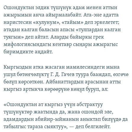
Ошондуктан элдик түшүнүк адам менен аттын
ажырымын анча айырмалабайт. Ата-эне адатта
наристесин «кулунум», «тайым» деп эркелетет;
атадан калган баласын апасы «тулпардан калган
туягым» деп айтат. Аларды байыркы грек
мифологиясындагы кентавр сыңары ажырагыс
биримдикте аңдайт.
Кыргыздын атка жасаган мамилесиндеги мына
ушул бөтөнчөлүктү Г. Д. Гачев туура баамдап, өзгөчө
бөлүп көрсөткөн. Айбанаттардын арасынан атты
кыргыз артыкча көрөөрүнө көңүл буруп, ал:
«Ошондуктан ат кыргыз үчүн абстрактуу
түшүнүктөр жаатында да, жана ошондой эле,
адамдардын абийир-ыйманын аныктап билүүдө да
табылгыс тараза сыяктуу», — деп белгилейт.