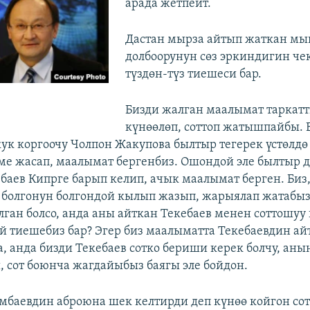
арада жетпейт.
Дастан мырза айтып жаткан мы
долбоорунун сөз эркиндигин че
түздөн-түз тиешеси бар.
Бизди жалган маалымат таркатт
күнөөлөп, соттоп жатышпайбы. 
укук коргоочу Чолпон Жакупова былтыр тегерек үстөлдө
ме жасап, маалымат бергенбиз. Ошондой эле былтыр д
баев Кипрге барып келип, ачык маалымат берген. Биз
болгонун болгондой кылып жазып, жарыялап жатабыз
ган болсо, анда аны айткан Текебаев менен соттошуу 
й тиешебиз бар? Эгер биз маалыматта Текебаевдин ай
, анда бизди Текебаев сотко бериши керек болчу, анын
, сот боюнча жагдайыбыз баягы эле бойдон.
мбаевдин аброюна шек келтирди деп күнөө койгон со