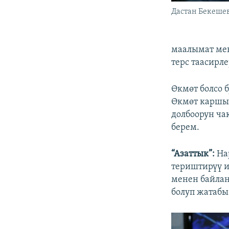
Дастан Бекеше
маалымат мен
терс таасирле
Өкмөт болсо 
Өкмөт каршы 
долбоорун ча
берем.
“Азаттык”:
На
териштирүү 
менен байла
болуп жатабы