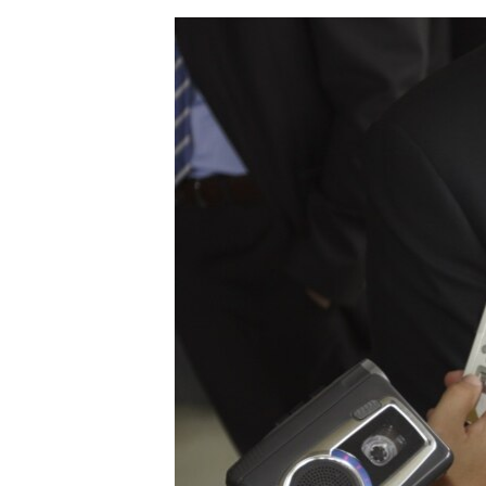
ЭЖЕ-СИҢДИЛЕР
АЗАТТЫК+
ЫҢГАЙСЫЗ СУРООЛОР