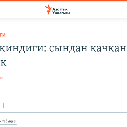
ГИ
ркиндиги: сындан качкан
ик
ов
з
ан табыңыз