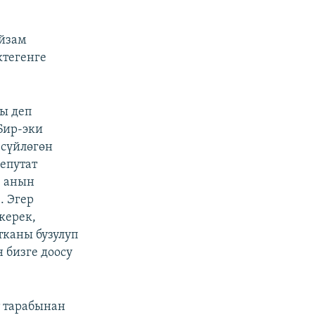
йзам
ктегенге
ы деп
Бир-эки
 сүйлөгөн
епутат
, анын
. Эгер
керек,
тканы бузулуп
 бизге доосу
т тарабынан