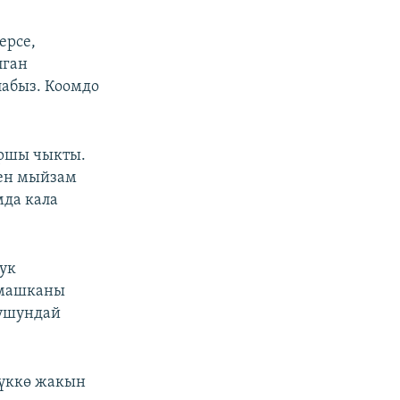
ерсе,
лган
лабыз. Коомдо
аршы чыкты.
мен мыйзам
мда кала
ук
лмашканы
 ушундай
лүккө жакын