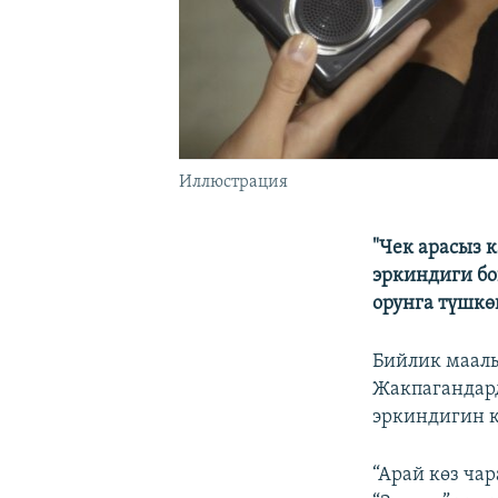
Иллюстрация
"Чек арасыз 
эркиндиги бо
орунга түшкө
Бийлик маал
Жакпагандард
эркиндигин к
“Арай көз ча