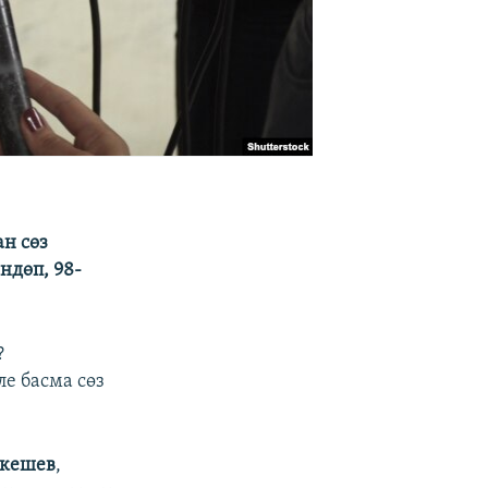
н сөз
ндөп, 98-
?
е басма сөз
екешев
,