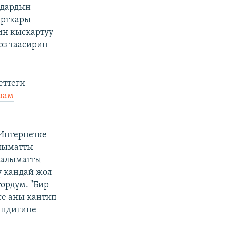
мдардын
ырткары
ин кыскартуу
өз таасирин
еттеги
зам
Интернетке
алыматты
аалыматты
ү кандай жол
өрдүм. "Бир
се аны кантип
киндигине