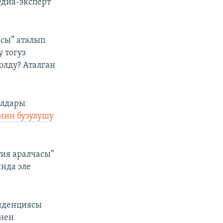
диа-эксперт
сы” аталып
 тогуз
олду? Аталган
ылдары
нин бузулушу
ия аралчасы”
нда эле
нденциясы
енен