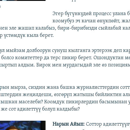
в
Эгер бүгүнкүдөй процесс улана б
коомубуз эч качан өнүкпөйт, жа
ен эле жашап калабыз, бири-бирибизди сыйлабай ка
р үстөмдүк кыла берет.
бул мыйзам долбоорун сунуш кылганга эртерээк деп к
болсо комитеттер да терс пикир берет. Ошондуктан 
кыртып алдым. Бирок мен мурдагыдай эле өз позиция
рын мырза, сиздин жана башка журналисттердин сотт
иштердин жеңилдеши, өзгөрүп жатышы бийликтин а
нышкан маселеби? Коомдук пикирлердин басымынан
 же сот адилеттүү болуп калдыбы?
Нарын Айып:
Соттор адилеттүү