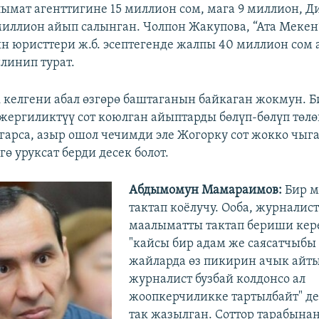
лымат агенттигине 15 миллион сом, мага 9 миллион, Д
миллион айып салынган. Чолпон Жакупова, “Ата Мекен
 юристтери ж.б. эсептегенде жалпы 40 миллион сом
линип турат.
келгени абал өзгөрө баштаганын байкаган жокмун. Б
 жергиликтүү сот коюлган айыптарды бөлүп-бөлүп төлө
гарса, азыр ошол чечимди эле Жогорку сот жокко чыгар
гө уруксат берди десек болот.
Абдымомун Мамараимов:
Бир м
тактап коёлучу. Ооба, журналис
маалыматты тактап бериши кер
"кайсы бир адам же саясатчыбы
жайларда өз пикирин ачык айты
журналист бузбай колдонсо ал
жоопкерчиликке тартылбайт" д
так жазылган. Соттор тарабынан