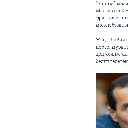
“Заноза” маа
Масловага 3 
фракциясынын
моюнубузда и
Жаңы бийлик 
нерсе, мурда
деп чечим чы
бөлүп төлөгөн