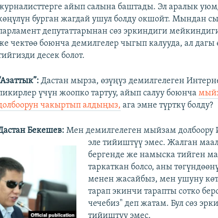
журналисттерге айып салына баштады. Эл аралык ую
көңүлүн бурган жагдай ушул болду окшойт. Мындан с
парламент депутаттарынан сөз эркиндиги мейкиндиг
же чектөө боюнча демилгелер чыгып калууда, ал дагы 
тийгизди десек болот.
“Азаттык”:
Дастан мырза, өзүңүз демилгелеген Интерн
пикирлер үчүн жоопко тартуу, айып салуу боюнча
мый
долбоорун чакыртып алдыңыз,
ага эмне түрткү болду?
Дастан Бекешев:
Мен демилгелеген мыйзам долбоору 
эле тийиштүү эмес. Жалган ма
бергенде же намыска тийген м
таркаткан болсо, аны төгүндөөн
менен жасайбыз, мен ушуну көт
тарап экинчи тарапты сотко бер
чечебиз" деп жатам. Бул сөз эр
тийиштүү эмес.