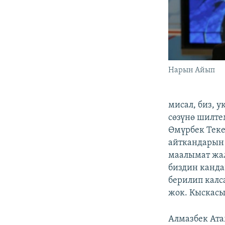
Нарын Айып
мисал, биз, 
сөзүнө шилте
Өмүрбек Теке
айткандарын 
маалымат жал
биздин канда
берилип калса
жок. Кыскасы
Алмазбек Ата