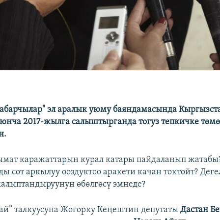
кабарчылар" эл аралык уюму баяндамасында Кыргызста
юнча 2017-жылга салыштырганда тогуз тепкичке төмө
н.
ымат каражаттарын курал катары пайдаланып жатабы
ы сот аркылуу ооздуктоо аракети качан токтойт? Дегел
алыптандыруунун өбөлгөсү эмнеде?
рай” талкуусуна Жогорку Кеңештин депутаты
Дастан Б