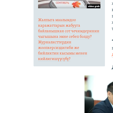
Жалпыга маалымдоо
каражаттарын жабууга
байланышкан сот чечимдеринин
чыгышына эмне себеп болду?
Журналисттердин
жоопкерсиздигиби же
бийликтин кысымы менен
кийлигишүүсүбү?