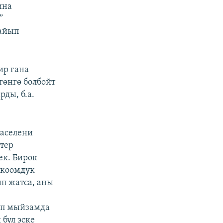
ина
”
 айып
ир гана
гөнгө болбойт
ды, б.а.
аселени
ттер
ек. Бирок
 коомдук
п жатса, аны
еп мыйзамда
 бул эске