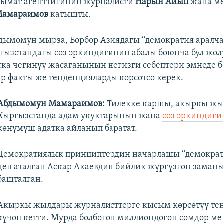
лымат агенттигинин журналисти
Нарын Айып
жана ме
Мамараимов
катышты.
дымомун мырза, Борбор Азиядагы “демократия аралча
гызстандагы сөз эркиндигинин абалы боюнча бул жолу
тка чегинүү жасаганынын негизги себептери эмнеде б
р факты же тенденцияларды көрсөтсө керек.
Абдымомун Мамараимов:
Тилекке каршы, акыркы ж
Кыргызстанда адам укуктарынын жана
сөз эркиндиги
көнүмүш адатка айланып баратат.
Демократиялык принциптердин начарлашы “демократ
деп аталган Аскар Акаевдин бийлик жүргүзгөн заманы
башталган.
Акыркы жылдары журналисттерге кысым көрсөтүү те
күчөп кетти. Мурда болбогон миллиондогон сомдор м