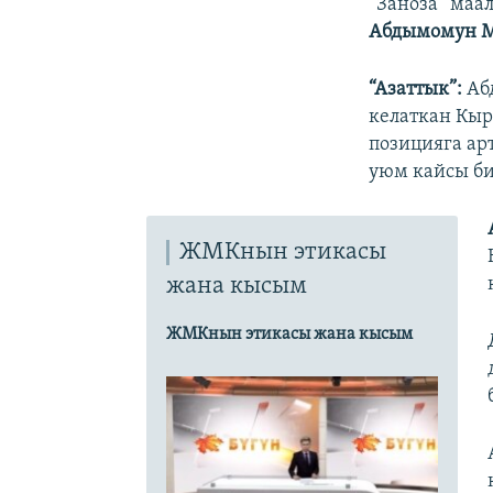
“Заноза” маа
Абдымомун 
“Азаттык”:
Аб
келаткан Кыр
позицияга ар
уюм кайсы би
ЖМКнын этикасы
жана кысым
ЖМКнын этикасы жана кысым