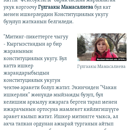
Катты "Фейсбуктагы" баракчасына жарыялаган
укук коргоочу
Гүлгаакы Мамасалиева
бул кат
менен ишкерлердин Конституциялык укугу
бузулуп жатканын белгиледи.
"Митинг-пикеттерге чыгуу
- Кыргызстандын ар бир
жаранынын
конституциялык укугу. Бул
катта ишкер
Гүлгаакы Мамасалиева
жарандарыбыздын
конституциялык укугун
чектөө аракети болуп жатат. Экинчиден "Чакан
ишкерлик" жөнүндө мыйзамды бузуп, бул
келишим аркылуу ижарага берген тарап менен
ижарачынын ортосуна мамлекет кийлигишүүгө
аракет кылып жатат. Ишкер митингге чыкса, ал
акча тапкан ордунан ажырай турганын айтып