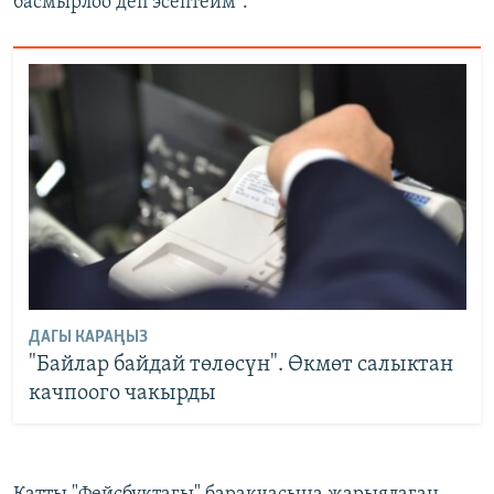
басмырлоо деп эсептейм".
ДАГЫ КАРАҢЫЗ
"Байлар байдай төлөсүн". Өкмөт салыктан
качпоого чакырды