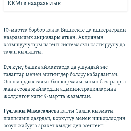
ККМге нааразылык
10-мартта борбор калаа Бишкекте да ишкерлердин
нааразылык акциялары өткөн. Акциянын
катышуучулары патент системасын калтырууну да
талап кылышты.
Бул күнү башка аймактарда да ушундай эле
талаптар менен митингдер болору кабарланган.
Ош шаардык салык башкармалыгынын базарларга
жана соода жайлардын администрацияларына
жолдонгон каты 9-мартта жазылган.
Гүлгаакы Мамасалиева
катты Салык кызматы
шашылыш даярдап, коркутуу менен ишкерлердин
оозун жабууга аракет кылды деп эсептейт: