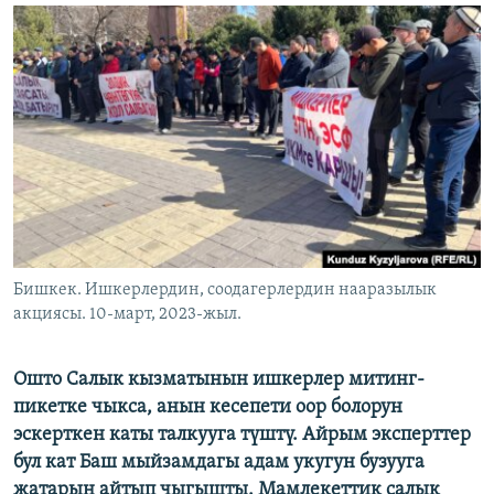
ОНЛАЙН ШЕРИНЕ
ЭЖЕ-СИҢДИЛЕР
АЗАТТЫК+
ЫҢГАЙСЫЗ СУРООЛОР
ЭЕ/АРнун бардык сайттары
Бишкек. Ишкерлердин, соодагерлердин нааразылык
акциясы. 10-март, 2023-жыл.
Ошто Салык кызматынын ишкерлер митинг-
пикетке чыкса, анын кесепети оор болорун
эскерткен каты талкууга түштү. Айрым эксперттер
бул кат Баш мыйзамдагы адам укугун бузууга
жатарын айтып чыгышты. Мамлекеттик салык