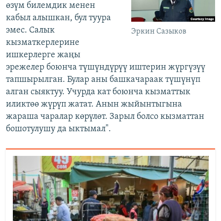
өзүм билемдик менен
кабыл алышкан, бул туура
эмес. Салык
Эркин Сазыков
кызматкерлерине
ишкерлерге жаңы
эрежелер боюнча түшүндүрүү иштерин жүргүзүү
тапшырылган. Булар аны башкачараак түшүнүп
алган сыяктуу. Учурда кат боюнча кызматтык
иликтөө жүрүп жатат. Анын жыйынтыгына
жараша чаралар көрүлөт. Зарыл болсо кызматтан
бошотулушу да ыктымал".