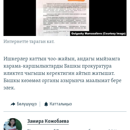
Интернетте тараган кат.
Ишкерлер каттын чоо-жайын, андагы мыйзамга
карама-каршылыктарды Башкы прокуратура
иликтеп чыгышы керектигин айтып жатышат.
Башкы көзөмөл органы азырынча маалымат бере
элек.
Бөлүшүңүз
Катталыңыз
Замира Кожобаева