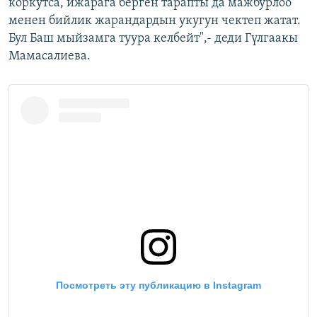
коркутса, ижарага берген тарапты да мажбурлоо
менен бийлик жарандардын укугун чектеп жатат.
Бул Баш мыйзамга туура келбейт",- деди Гүлгаакы
Мамасалиева.