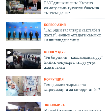
ЕАЭБдин жыйыны: Кыргыз
өкмөтү азык-түлүктүн баасына
тынчсызданат
БОРБОР АЗИЯ
"ЕАЭБдин талаптары сакталбай
жатат". Чолпон-Атадагы саммит,
Пашиняндын сыны
КООПСУЗДУК
"Эң биринчи – камсыздандыруу".
Бийик чокуларга чыгуу үчүн
жаңы талап
КОРРУПЦИЯ
Гемодиализ чыры: акча
маркумдарга да которулганбы?
ЭКОНОМИКА
Мунай базарындагы каатчылык: