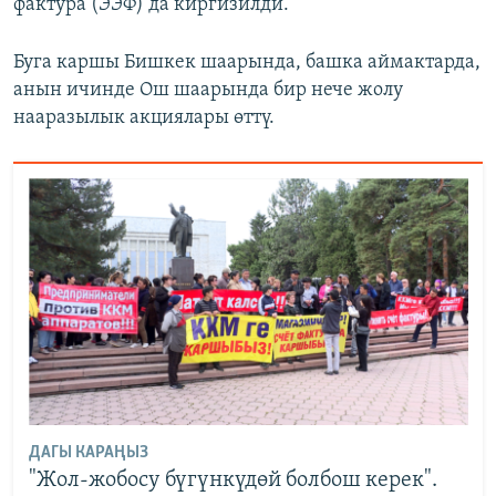
фактура (ЭЭФ) да киргизилди.
Буга каршы Бишкек шаарында, башка аймактарда,
анын ичинде Ош шаарында бир нече жолу
нааразылык акциялары өттү.
ДАГЫ КАРАҢЫЗ
"Жол-жобосу бүгүнкүдөй болбош керек".