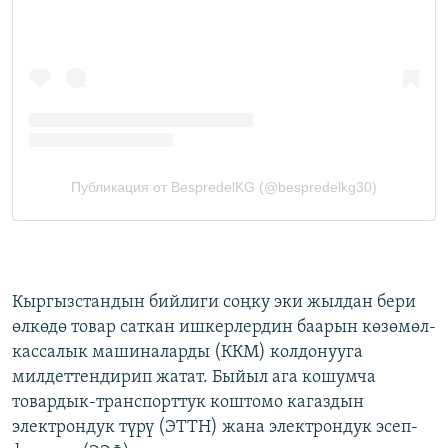
Кыргызстандын бийлиги соңку эки жылдан бери
өлкөдө товар саткан ишкерлердин баарын көзөмөл-
кассалык машиналарды (ККМ) колдонууга
милдеттендирип жатат. Быйыл ага кошумча
товардык-транспорттук коштомо кагаздын
электрондук түрү (ЭТТН) жана электрондук эсеп-