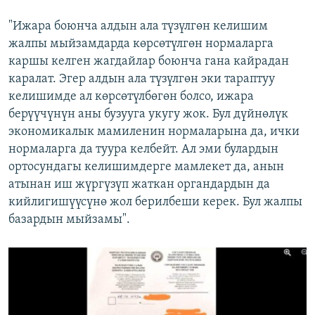
"Ижара боюнча алдын ала түзүлгөн келишим
жалпы мыйзамдарда көрсөтүлгөн нормаларга
каршы келген жагдайлар боюнча гана кайрадан
каралат. Эгер алдын ала түзүлгөн эки тараптуу
келишимде ал көрсөтүлбөгөн болсо, ижара
берүүчүнүн аны бузууга укугу жок. Бул дүйнөлүк
экономикалык мамиленин нормаларына да, ички
нормаларга да туура келбейт. Ал эми булардын
ортосундагы келишимдерге мамлекет да, анын
атынан иш жүргүзүп жаткан органдардын да
кийлигишүүсүнө жол берилбеши керек. Бул жалпы
базардын мыйзамы".