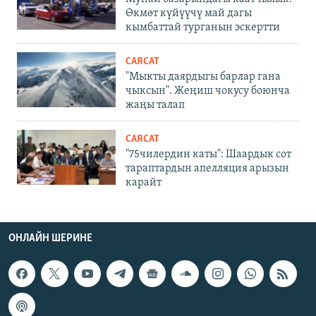
Өкмөт күйүүчү май дагы
кымбаттай турганын эскертти
САЯСАТ
"Мыкты даярдыгы барлар гана
чыксын". Жеңиш чокусу боюнча
жаңы талап
САЯСАТ
"75чилердин каты": Шаардык сот
тараптардын апелляция арызын
карайт
ОНЛАЙН ШЕРИНЕ