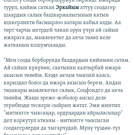
Оштогу соода борборлорунун биринде ижарада
туруп, кийим саткан
Эркайым
аттуу соодагер
шаардык салык башкармалыгынын катын
ишкерликти басмырлоо катары кабыл алды. Ал
төрт чарчы метрдей чакан орун үчүн ай сайын
ижарага да, мамлекетке да акча төлөп келе
жатканын кошумчалады.
"Мен соода борборунда балдардын кийимин сатам.
Ай сайын күнүнөн, саатынан калтырбай ижара
акысын төлөйм. Кээде акчам чыкпай калса,
карыздап болсо да ижара акысын берем. Андан
тышкары мамлекетке салык, Соцфондго да акча
төлөйм. Жаңы эреже-жоболор ансыз деле
терибизди тескери сыйрып жатат. Эми минтип
"митингге чыксаңар, ордуңардан айрыласыңар"
деп коркутуп атканы - митингге чыкпаган
соодагерлерди да чыгарчудай. Муну түздөн-түз