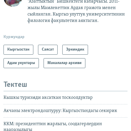
“Азаттыктын” Бишкектеги кабарчысы. 2011-
жылы Мамлекеттик Ардак грамота менен
сыйланган. Кыргыз улуттук университетинин
филология факультетин аяктаган.
Куржундар
Кыргызстан
Саясат
Эркиндик
Адам укуктары
Макалалар архиви
Тектеш
Кышкы туризмди аксаткан тоскоолдуктар
Акчаны электрондоштуруу: Кыргызстандагы секирик
ККМ: президенттин жарлыгы, соодагерлердин
нааразылыгы