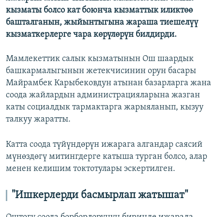
кызматы болсо кат боюнча кызматтык иликтөө
башталганын, жыйынтыгына жараша тиешелүү
кызматкерлерге чара көрүлөрүн билдирди.
Мамлекеттик салык кызматынын Ош шаардык
башкармалыгынын жетекчисинин орун басары
Майрамбек Карыбековдун атынан базарларга жана
соода жайлардын администрацияларына жазган
каты социалдык тармактарга жарыяланып, кызуу
талкуу жаратты.
Катта соода түйүндөрүн ижарага алгандар саясий
мүнөздөгү митингдерге катыша турган болсо, алар
менен келишим токтотулары эскертилген.
"Ишкерлерди басмырлап жатышат"