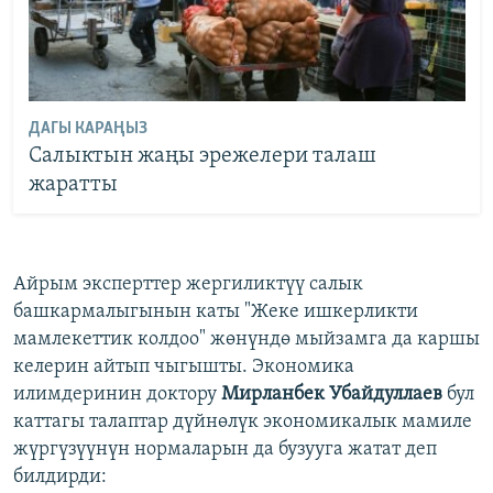
ДАГЫ КАРАҢЫЗ
Салыктын жаңы эрежелери талаш
жаратты
Айрым эксперттер жергиликтүү салык
башкармалыгынын каты "Жеке ишкерликти
мамлекеттик колдоо" жөнүндө мыйзамга да каршы
келерин айтып чыгышты. Экономика
илимдеринин доктору
Мирланбек Убайдуллаев
бул
каттагы талаптар дүйнөлүк экономикалык мамиле
жүргүзүүнүн нормаларын да бузууга жатат деп
билдирди: