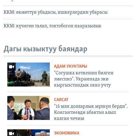
ККМ: өкмөттүн убадасы, ишкерлердин убарасы
ККМ: күчөгөн талап, токтобогон нааразылык
Дагы кызыктуу баяндар
АДАМ УКУКТАРЫ
"Согушка кеткенин билген
эмеспиз". Украинада эки
кыргызстандык окко учту
САЯСАТ
"15 млн долларлык мүлкүн берди".
Конгантиевди абактан алып
калган чечим
ЭКОНОМИКА