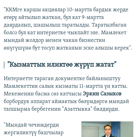
"ККМге каршы акциялар 10-мартта бардык жерде
өтөрү айтылып жаткан, бул кат 9-мартта
даярдалып, шашылыш таратылды. Таратылбаган
болсо бул кат интернетке чыкпайт эле. Мамлекет
мындай жолдор менен чакан бизнестин
өнүгүшүнө бут тосуп жатканын эске алышы керек".
"Кызматтык иликтөө жүрүп жатат"
Интернетте тараган документке байланыштуу
Мамлекеттик салык кызматы 11-мартта үн катты.
Мекеменин басма сөз катчысы
Эркин Сазыков
борбордук аппарат аймактык бөлүмдөргө мындай
тапшырма бербегенин "Азаттыкка" билдирди.
"Мындай чечимдерди
жергиликтүү башчылар