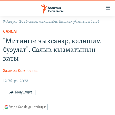
Линктер
Мазмунга
өтүңүз
9-Август, 2026-жыл, жекшемби, Бишкек убактысы 12:34
Навигацияга
ЖАҢЫЛЫКТАР
өтүңүз
САЯСАТ
КЫРГЫЗСТАН
Издөөгө
"Митингге чыксаңар, келишим
салыңыз
ДҮЙНӨ
КЫРГЫЗСТАН
бузулат". Салык кызматынын
УКРАИНА
САЯСАТ
ДҮЙНӨ
каты
АТАЙЫН ИЛИКТӨӨ
ЭКОНОМИКА
БОРБОР АЗИЯ
Замира Кожобаева
ТВ ПРОГРАММАЛАР
МАДАНИЯТ
12-Март, 2023
ПОДКАСТ
БҮГҮН АЗАТТЫКТА
ӨЗГӨЧӨ ПИКИР
ЭКСПЕРТТЕР ТАЛДАЙТ
Бөлүшүңүз
БИЗ ЖАНА ДҮЙНӨ
Русский
Бизди Google'дан табыңыз
ДАНИСТЕ