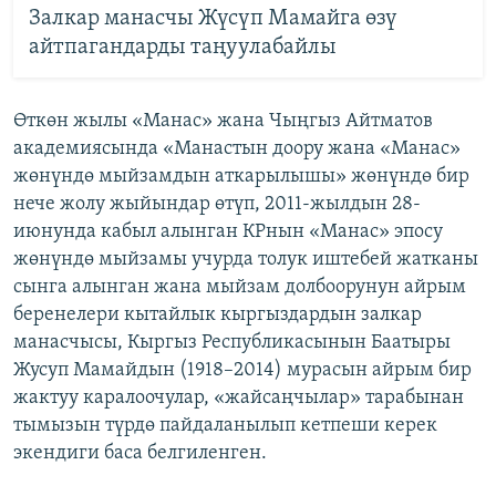
Залкар манасчы Жүсүп Мамайга өзү
айтпагандарды таңуулабайлы
Өткөн жылы «Манас» жана Чыңгыз Айтматов
академиясында «Манастын доору жана «Манас»
жөнүндө мыйзамдын аткарылышы» жөнүндө бир
нече жолу жыйындар өтүп, 2011-жылдын 28-
июнунда кабыл алынган КРнын «Манас» эпосу
жөнүндө мыйзамы учурда толук иштебей жатканы
сынга алынган жана мыйзам долбоорунун айрым
беренелери кытайлык кыргыздардын залкар
манасчысы, Кыргыз Республикасынын Баатыры
Жусуп Мамайдын (1918–2014) мурасын айрым бир
жактуу каралоочулар, «жайсаңчылар» тарабынан
тымызын түрдө пайдаланылып кетпеши керек
экендиги баса белгиленген.