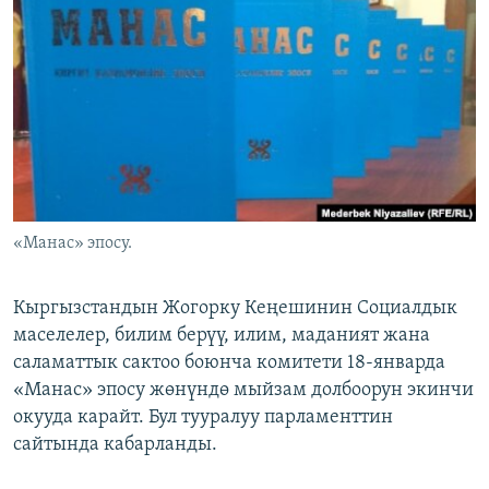
ОНЛАЙН ШЕРИНЕ
ЭЖЕ-СИҢДИЛЕР
АЗАТТЫК+
ЫҢГАЙСЫЗ СУРООЛОР
ЭЕ/АРнун бардык сайттары
«Манас» эпосу.
Кыргызстандын Жогорку Кеңешинин Социалдык
маселелер, билим берүү, илим, маданият жана
саламаттык сактоо боюнча комитети 18-январда
«Манас» эпосу жөнүндө мыйзам долбоорун экинчи
окууда карайт. Бул тууралуу парламенттин
сайтында кабарланды.