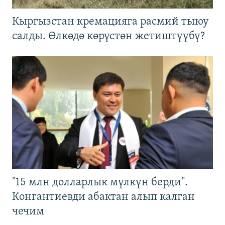
Кыргызстан кремацияга расмий тыюу
салды. Өлкөдө көрүстөн жетиштүүбү?
"15 млн долларлык мүлкүн берди".
Конгантиевди абактан алып калган
чечим