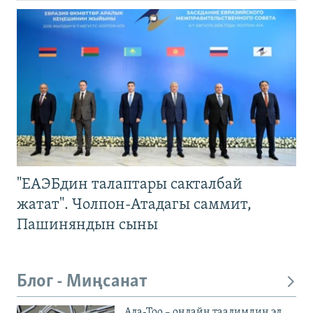
"ЕАЭБдин талаптары сакталбай
жатат". Чолпон-Атадагы саммит,
Пашиняндын сыны
Блог - Миңсанат
Ала-Тоо – онлайн таалимдин эл