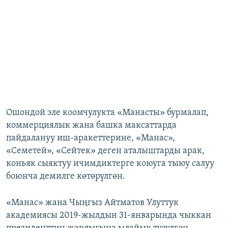
Ошондой эле коомчулукта «Манасты» бурмалап,
коммерциялык жана башка максаттарда
пайдалануу иш-аракеттерине, «Манас»,
«Семетей», «Сейтек» деген аталыштарды арак,
коньяк сыяктуу ичимдиктерге коюуга тыюу салуу
боюнча демилге көтөрүлгөн.
«Манас» жана Чыңгыз Айтматов Улуттук
академиясы 2019-жылдын 31-январында чыккан