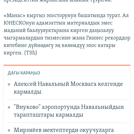
президенттин жарлыгына ылайык түзүлгөн.
«Манас» кыргыз эпосторунун башатында турат. Ал
ЮНЕСКОнун адамзаттын материалдык эмес
маданий баалуулуктарына кирген даңазалуу
чыгармалардын тизмесине жана Гиннес рекорддор
китебине дүйнөдөгү эң көлөмдүү эпос катары
кирген. (TSh)
ДАГЫ КАРАҢЫЗ
Алексей Навальный Москвага келгенде
кармалды
"Внуково" аэропортунда Навальныйдын
тарапташтары кармалды
Мирзиёев мектептерди окуучуларга