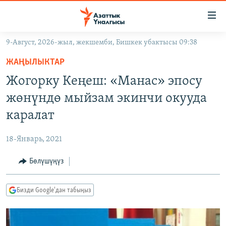
Линктер
Мазмунга
өтүңүз
9-Август, 2026-жыл, жекшемби, Бишкек убактысы 09:38
Навигацияга
ЖАҢЫЛЫКТАР
өтүңүз
ЖАҢЫЛЫКТАР
КЫРГЫЗСТАН
Издөөгө
Жогорку Кеңеш: «Манас» эпосу
салыңыз
ДҮЙНӨ
КЫРГЫЗСТАН
жөнүндө мыйзам экинчи окууда
УКРАИНА
САЯСАТ
ДҮЙНӨ
каралат
АТАЙЫН ИЛИКТӨӨ
ЭКОНОМИКА
БОРБОР АЗИЯ
18-Январь, 2021
ТВ ПРОГРАММАЛАР
МАДАНИЯТ
Бөлүшүңүз
ПОДКАСТ
БҮГҮН АЗАТТЫКТА
ӨЗГӨЧӨ ПИКИР
ЭКСПЕРТТЕР ТАЛДАЙТ
Бизди Google'дан табыңыз
БИЗ ЖАНА ДҮЙНӨ
Русский
ДАНИСТЕ