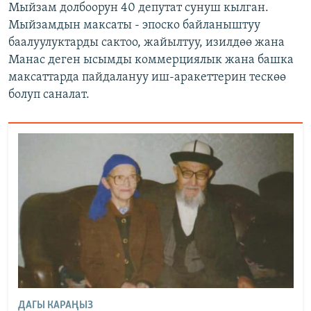
Мыйзам долбоорун 40 депутат сунуш кылган.
Мыйзамдын максаты - эпоско байланыштуу
баалуулуктарды сактоо, жайылтуу, изилдөө жана
Манас деген ысымды коммерциялык жана башка
максаттарда пайдалануу иш-аракеттерин тескөө
болуп саналат.
ДАГЫ КАРАҢЫЗ