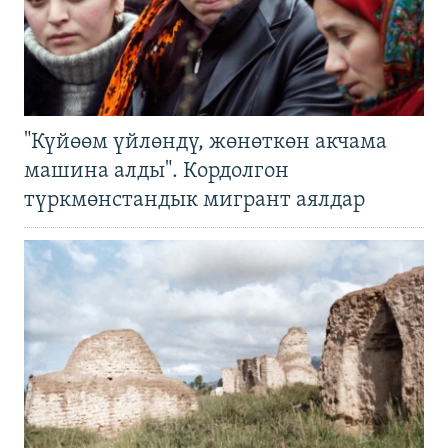
"Күйөөм үйлөндү, жөнөткөн акчама
машина алды". Кордолгон
түркмөнстандык мигрант аялдар