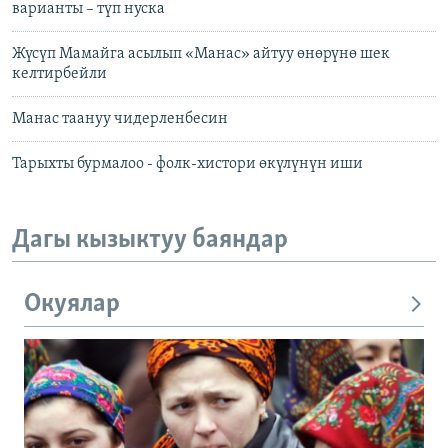
варианты – түп нуска
Жүсүп Мамайга асылып «Манас» айтуу өнөрүнө шек
келтирбейли
Манас таануу чидерленбесин
Тарыхты бурмалоо - фолк-хистори өкүлүнүн иши
Дагы кызыктуу баяндар
Окуялар