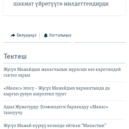
шахмат үйрөтүүгө милдеттендирди
Бөлүшүңүз
Катталыңыз
Тектеш
Жусуп Мамайдын манасчылык мурасын көз карегиндей
сактоо зарыл
«Манас» эпосу – Жүсүп Мамайдын вариантында да
кыргыз рухун ширелтип турат
Адыл Жуматурду: Бээжиндеги бараандуу «Манас»
таануучу
Жүсүп Мамай күүлүү кезинде айткан “Манастын”