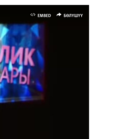
EMBED
БӨЛҮШҮҮ