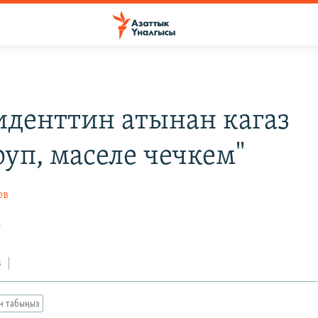
иденттин атынан кагаз
руп, маселе чечкем"
ов
2
з
ан табыңыз