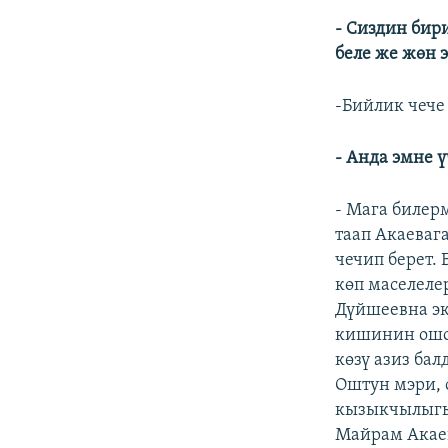
- Сиздин бир
беле же жөн 
-Бийлик чече 
- Анда эмне 
- Мага билер
таап Акаеваг
чечип берет.
көп маселеле
Дүйшеевна эк
кишинин ошо
көзү азиз ба
Оштун мэри, 
кызыкчылыгы 
Майрам Акаев