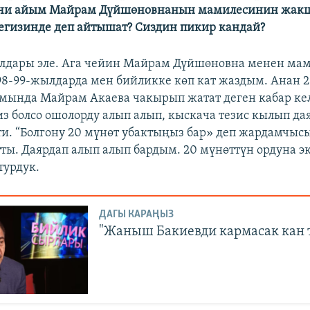
720p
1080p
чи айым Майрам Дүйшөновнанын мамилесинин жак
егизинде деп айтышат?
Сиздин пикир кандай?
лдары эле. Ага чейин Майрам Дүйшөновна менен ма
998-99-жылдарда мен бийликке көп кат жаздым. Анан
ында Майрам Акаева чакырып жатат деген кабар ке
з болсо ошолорду алып алып, кыскача тезис кылып да
и. “Болгону 20 мүнөт убактыңыз бар» деп жардамчы
тты. Даярдап алып алып бардым. 20 мүнөттүн ордуна э
турдук.
ДАГЫ КАРАҢЫЗ
"Жаныш Бакиевди кармасак кан 