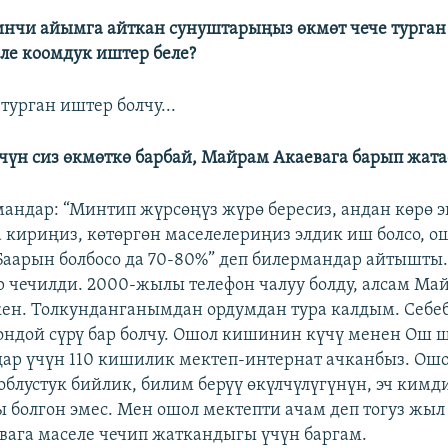
инчи айымга айткан сунуштарыңыз өкмөт чече турган
эле коомдук иштер беле?
турган иштер болчу...
үчүн сиз өкмөткө барбай, Майрам Акаевага барып жата
мандар: “Минтип жүрсөңүз жүрө бересиз, андан көрө 
а кириңиз, көтөргөн маселелериңиз элдик иш болсо, 
 Баарын болбосо да 70-80%” деп билермандар айтышты
р чечилди. 2000-жылы телефон чалуу болду, алсам Ма
ен. Толкунданганымдан ордумдан тура калдым. Себеб
ндой сүрү бар болчу. Ошол кишинин күчү менен Ош 
лдар үчүн 110 кишилик мектеп-интернат ачканбыз. Ош
облустук бийлик, билим берүү өкүлчүлүгүнүн, эч кимд
болгон эмес. Мен ошол мектепти ачам деп тогуз жыл
ага маселе чечип жаткандыгы үчүн баргам.