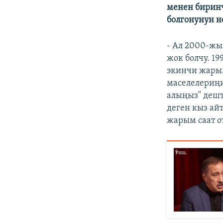
менен бирин
болгонунун н
- Ал 2000-жы
жок болчу. 1
экинчи жарым
маселелериңи
алыңыз" дешт
деген кыз ай
жарым саат о