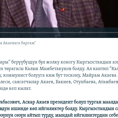
 Акаевага баргам"
ары” берүүбүздүн бул жолку коногу Кыргызстандын аз
 төрагасы Калык Мамбетакунов болду. Ал кантип “Ка
у, коммунист болууга ким бут тоскону, Майрам Акаева
леси, саясатчылар Акаев, Бакиев, Отунбаева, Атамбае
дө кеп кылат.
табасович, Аскар Акаев президент болуп турган маалд
240p
360p
вдун иш
инде көп ийгиликтер бол
ду. Кыргызстандын с
зүнүн сөзүн айтып турду
, мындай ийгиликтердин себе