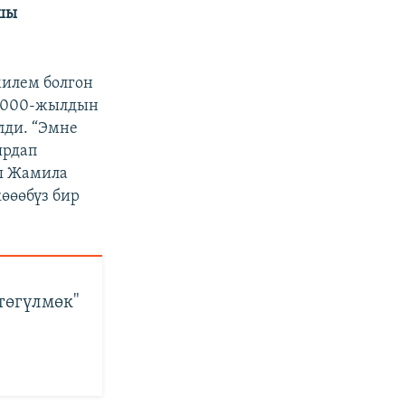
шы
милем болгон
 2000-жылдын
лди. “Эмне
ярдап
сы Жамила
көөөбүз бир
төгүлмөк"