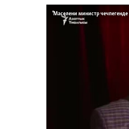
ЭЖЕ-СИҢДИЛЕР
АЗАТТЫК+
"Маселени министр чечпегенде
ЫҢГАЙСЫЗ СУРООЛОР