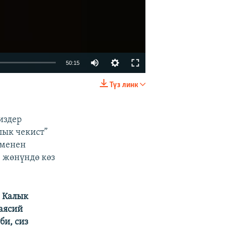
Auto
50:15
240p
Түз линк
EMBED
БӨЛҮШҮҮ
360p
480p
издер
лык чекист”
720p
 менен
1080p
в жөнүндө көз
а Калык
480p
аясий
би, сиз