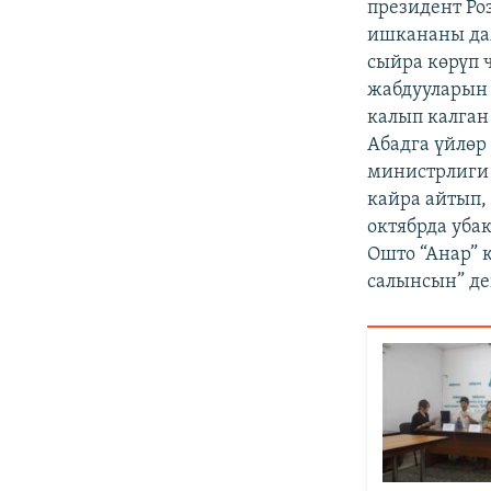
президент Ро
ишкананы дая
сыйра көрүп 
жабдууларын 
калып калган
Абадга үйлөр 
министрлиги 
кайра айтып,
октябрда уба
Ошто “Анар” 
салынсын” де