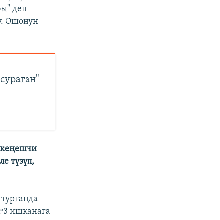
бы" деп
у. Ошонун
 сураган"
 кеңешчи
е түзүп,
 турганда
 №3 ишканага