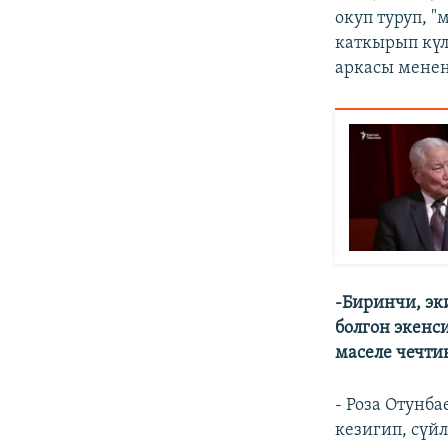
окуп туруп, 
каткырып күл
аркасы менен
-
Биринчи, эк
болгон экенс
маселе чечти
- Роза Отунб
кезигип, сүй