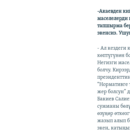
-Акаев
ден ки
маселелерди 
тапшырма бе
экенсиз. Ушу
- Ал кездеги
көптүгүнөн б
Негизги масе
болчу. Кирээ
президентти
“Нормативге т
жер болсун” 
Бакиев Салие
сумманы бөлү
өзүңөр өткөзг
жазып алып б
экен, катыңы