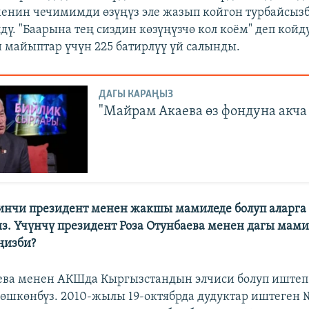
"менин чечимимди өзүңүз эле жазып койгон турбайсыз
дү. "Баарына тең сиздин көзүңүзчө кол коём" деп койд
 майыптар үчүн 225 батирлүү үй салынды.
ДАГЫ КАРАҢЫЗ
"Майрам Акаева өз фондуна акча
инчи президент менен жакшы мамиледе болуп аларга
из. Үчүнчү президент Роза Отунбаева менен дагы мамил
ңизби?
аева менен АКШда Кыргызстандын элчиси болуп иштеп
лөшкөнбүз. 2010-жылы 19-октябрда дудуктар иштеген