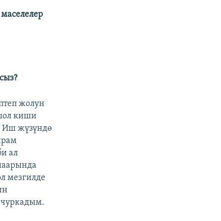
 маселелер
сыз?
эптеп жолун
ошол киши
. Иш жүзүндө
йрам
и ал
шаарында
ол мезгилде
ин
 чуркадым.