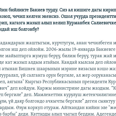
йин бийликте Бакиев турду. Сиз ал кишиге дагы кирип
коюп,
чечип келген экенсиз. Ошол учурда президентт
рип,
кагазга жазып алып келип Курманбек Салиевичке
ндай иш болгонбу?
 кадамдарын жаштыгым, курчтугум, анан чечилбеген 
олгон иш деп ойлойм. 2006-жылы 19-январда Бакиевге
ле майыптарга жумуш берүү, билим берүү, турак жай 
рде кат жазып алдым атайын. Кандай кылсам деп ойлон
н атынан Бишкек шаарынын мэрине визасын кошо жа
ууралап, үй салганга орун бергиле, ал жер ооруканасы
деп, аягына" Кыргыз Республикасынын президенти Ку
вич” деп койдум. Каржы министрине дагы жаздым. “К
п бергиле” деп. Мамлекеттик курулуш жетекчилигине
үлө, үй даяр болгондо ачкычты бергиле” деген сыяктуу
ардым. Өзүм коркуп отурам. Айткандан кийин эле "ж
з барбы" деди. Каттарды алып чыгып бердим. Адегенд