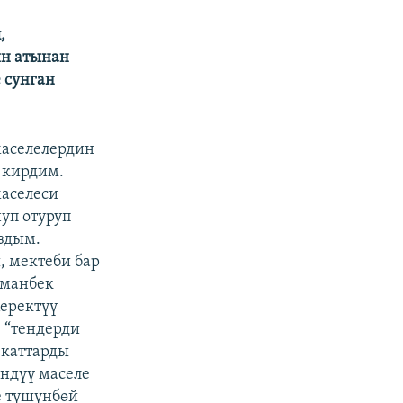
,
ин атынан
 сунган
маселелердин
 кирдим.
маселеси
уп отуруп
здым.
, мектеби бар
рманбек
еректүү
 “тендерди
 каттарды
өндүү маселе
е түшүнбөй