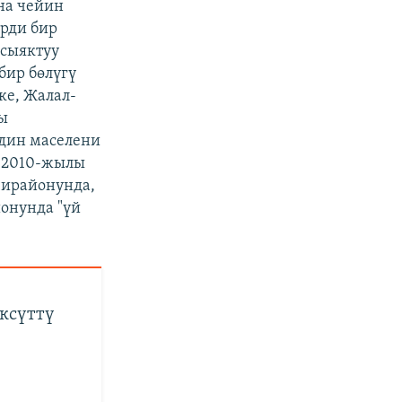
уна чейин
рди бир
 сыяктуу
бир бөлүгү
ке, Жалал-
жы
здин маселени
. 2010-жылы
чирайонунда,
онунда "үй
ксүттү