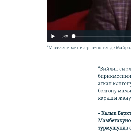
0:00
"Маселени министр чечпегенде Майрам
“Бийлик сырл
бирикмесинин
аткан конгон
болгону мами
карашы жөнүн
- Калык Барк
Auto
Мамбетакуно
турмушунда ө