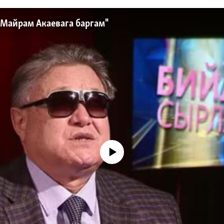
 Майрам Акаевага баргам"
No media source currently available