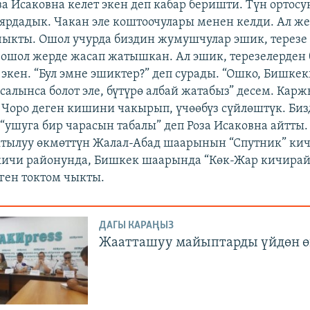
за Исаковна келет экен деп кабар беришти. Түн ортос
рдадык. Чакан эле коштоочулары менен келди. Ал же
чыкты. Ошол учурда биздин жумушчулар эшик, терезе
ошол жерде жасап жатышкан. Ал эшик, терезелерден 
 экен. “Бул эмне эшиктер?” деп сурады. “Ошко, Бишкек
салынса болот эле, бүтүрө албай жатабыз” десем. Кар
Чоро деген кишини чакырып, үчөөбүз сүйлөштүк. Би
 “ушуга бир чарасын табалы” деп Роза Исаковна айтты
ктылуу өкмөттүн Жалал-Абад шаарынын “Спутник” ки
кичи районунда, Бишкек шаарында “Көк-Жар кичирай
ген токтом чыкты.
ДАГЫ КАРАҢЫЗ
Жаатташуу майыптарды үйдөн ө