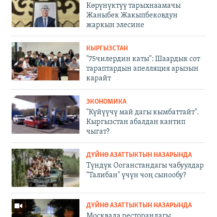
Көрүнүктүү тарыхнаамачы
Жаныбек Жакыпбековдун
жаркын элесине
КЫРГЫЗСТАН
"75чилердин каты": Шаардык сот
тараптардын апелляция арызын
карайт
ЭКОНОМИКА
"Күйүүчү май дагы кымбаттайт".
Кыргызстан абалдан кантип
чыгат?
ДҮЙНӨ АЗАТТЫКТЫН НАЗАРЫНДА
Түндүк Ооганстандагы чабуулдар
"Талибан" үчүн чоң сынообу?
ДҮЙНӨ АЗАТТЫКТЫН НАЗАРЫНДА
Москвада ресторандагы