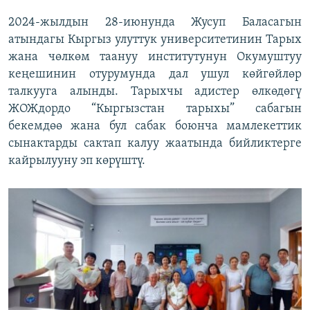
2024-жылдын 28-июнунда Жусуп Баласагын
атындагы Кыргыз улуттук университетинин Тарых
жана чөлкөм таануу институтунун Окумуштуу
кеңешинин отурумунда дал ушул көйгөйлөр
талкууга алынды. Тарыхчы адистер өлкөдөгү
ЖОЖдордо “Кыргызстан тарыхы” сабагын
бекемдөө жана бул сабак боюнча мамлекеттик
сынактарды сактап калуу жаатында бийликтерге
кайрылууну эп көрүштү.