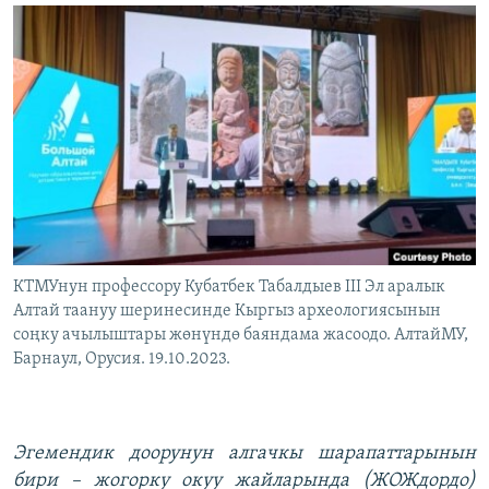
ОНЛАЙН ШЕРИНЕ
ЭЖЕ-СИҢДИЛЕР
АЗАТТЫК+
ЫҢГАЙСЫЗ СУРООЛОР
ЭЕ/АРнун бардык сайттары
КТМУнун профессору Кубатбек Табалдыев III Эл аралык
Алтай таануу шеринесинде Кыргыз археологиясынын
соңку ачылыштары жөнүндө баяндама жасоодо. АлтайМУ,
Барнаул, Орусия. 19.10.2023.
Эгемендик доорунун алгачкы шарапаттарынын
бири – жогорку окуу жайларында (ЖОЖдордо)