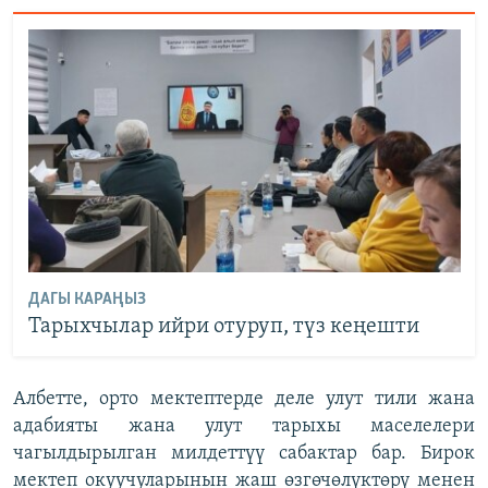
ДАГЫ КАРАҢЫЗ
Тарыхчылар ийри отуруп, түз кеңешти
Албетте, орто мектептерде деле улут тили жана
адабияты жана улут тарыхы маселелери
чагылдырылган милдеттүү сабактар бар. Бирок
мектеп окуучуларынын жаш өзгөчөлүктөрү менен