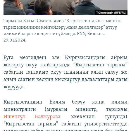
Тарыхчы Бакыт Султаналиев “Кыргызстандын заманбап
тарых илиминин көйгөйлөрү жана демилгелер” аттуу
илимий кереге кеңеште сүйлөөдө. КУУ, Бишкек.
29.01.2024.
Буга мезгилдеш эле Кыргызстандагы айрым
жогорку окуу жайларында “Кыргызстан тарыхы”
сабагын таптакыр окуу планынан алып салуу же
анын саатын кескин кыскартуу далаалаттары дагы
жүрүүдө.
Кыргызстандын Билим берүү жана илими
министрлиги (мурдагы министр, тарыхчы
Ишенгүл Болжурова
эжекенин тушунда)
“Кыргызстан тарыхы” сабагын университеттерде