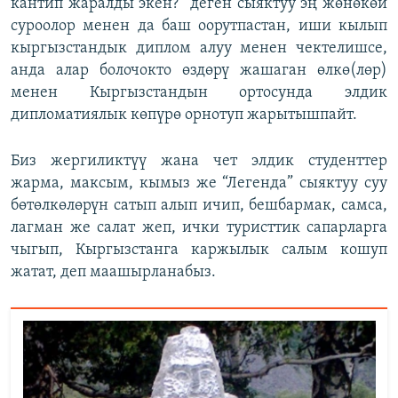
кантип жаралды экен?” деген сыяктуу эң жөнөкөй
суроолор менен да баш оорутпастан, иши кылып
кыргызстандык диплом алуу менен чектелишсе,
анда алар болочокто өздөрү жашаган өлкө(лөр)
менен Кыргызстандын ортосунда элдик
дипломатиялык көпүрө орнотуп жарытышпайт.
Биз жергиликтүү жана чет элдик студенттер
жарма, максым, кымыз же “Легенда” сыяктуу суу
бөтөлкөлөрүн сатып алып ичип, бешбармак, самса,
лагман же салат жеп, ички туристтик сапарларга
чыгып, Кыргызстанга каржылык салым кошуп
жатат, деп маашырланабыз.