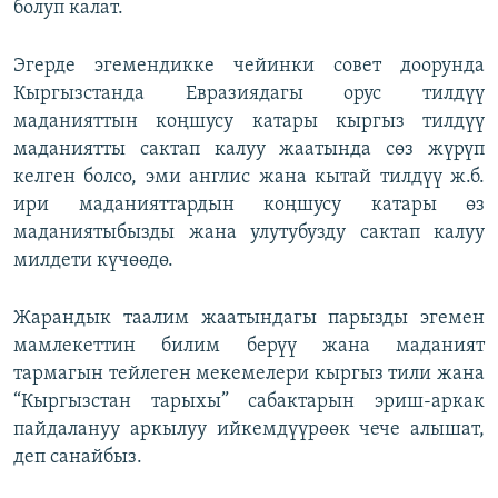
болуп калат.
Эгерде эгемендикке чейинки совет доорунда
Кыргызстанда Евразиядагы орус тилдүү
маданияттын коңшусу катары кыргыз тилдүү
маданиятты сактап калуу жаатында сөз жүрүп
келген болсо, эми англис жана кытай тилдүү ж.б.
ири маданияттардын коңшусу катары өз
маданиятыбызды жана улутубузду сактап калуу
милдети күчөөдө.
Жарандык таалим жаатындагы парызды эгемен
мамлекеттин билим берүү жана маданият
тармагын тейлеген мекемелери кыргыз тили жана
“Кыргызстан тарыхы” сабактарын эриш-аркак
пайдалануу аркылуу ийкемдүүрөөк чече алышат,
деп санайбыз.