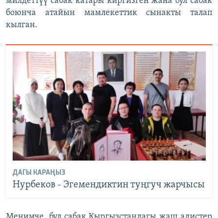
милдеттүү сабак катары киргизген жана бул сабак
боюнча атайын мамлекеттик сынакты талап
кылган.
ДАГЫ КАРАҢЫЗ
Нурбеков - Эгемендиктин туңгуч жарчысы
Менимче, бул сабак Кыргызстандагы жаш адистер