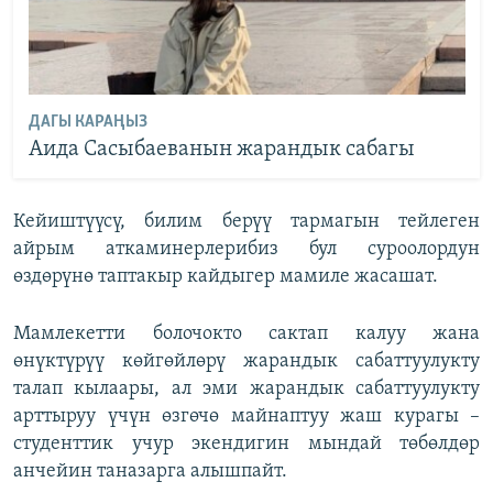
ДАГЫ КАРАҢЫЗ
Аида Сасыбаеванын жарандык сабагы
Кейиштүүсү, билим берүү тармагын тейлеген
айрым аткаминерлерибиз бул суроолордун
өздөрүнө таптакыр кайдыгер мамиле жасашат.
Мамлекетти болочокто сактап калуу жана
өнүктүрүү көйгөйлөрү жарандык сабаттуулукту
талап кылаары, ал эми жарандык сабаттуулукту
арттыруу үчүн өзгөчө майнаптуу жаш курагы –
студенттик учур экендигин мындай төбөлдөр
анчейин таназарга алышпайт.