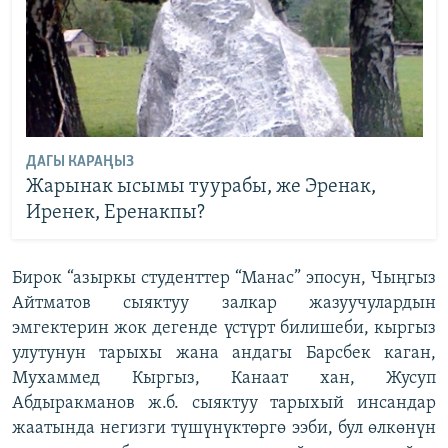
ДАГЫ КАРАҢЫЗ
Жарынак ысымы туурабы, же Эренак,
Иренек, Еренакпы?
Бирок “азыркы студенттер “Манас” эпосун, Чыңгыз
Айтматов сыяктуу залкар жазуучулардын
эмгектерин жок дегенде үстүрт билишеби, кыргыз
улутунун тарыхы жана андагы Барсбек каган,
Мухаммед Кыргыз, Канаат хан, Жусуп
Абдыракманов ж.б. сыяктуу тарыхый инсандар
жаатында негизги түшүнүктөргө ээби, бул өлкөнүн