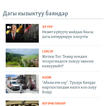
Дагы кызыктуу баяндар
ЭЛ ҮНҮ
Өкмөт күйүүчү майдын баасы
дагы көтөрүлөрүн эскертти
САЯСАТ
Жетим-Тоо: Темир кендин
тегерегиндеги талкуу эмнени
каңкуулайт?
КООМ
"Абалы өтө оор". Түндүк Кипрде
кыргызстандык кызга кол салуу
болду
ӨЗГӨЧӨ ПИКИР