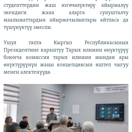
студенттердин жаш өзгөчөлүктөрү айырмалуу
экендиги жана аларга сунушталчу
маалыматтардын айырмачылыктары айтпаса да
түшүнүктүү эмеспи.
Ушул тапта Кыргыз Республикасынын
Президентине караштуу Тарых илимин өнүктүрүү
боюнча комиссия тарых илимин мындан ары
өнүктүрүүнүн жаңы концепциясын иштеп чыгуу
менен алектенүүдө.