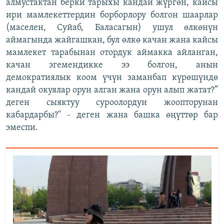
алмустактан берки тарыхы кандай жүргөн, кайсы
ири мамлекеттердин борборлору болгон шаарлар
(маселен, Суйаб, Баласагын) ушул өлкөнүн
аймагында жайгашкан, бул өлкө качан жана кайсы
мамлекет тарабынан отордук аймакка айланган,
качан эгемендикке ээ болгон, анын
демократиялык коом үчүн заманбап күрөшүндө
кандай окуялар орун алган жана орун алып жатат?”
деген сыяктуу суроолордун жоопторунан
кабардарбы?" - деген жана башка өңүттөр бар
эмеспи.