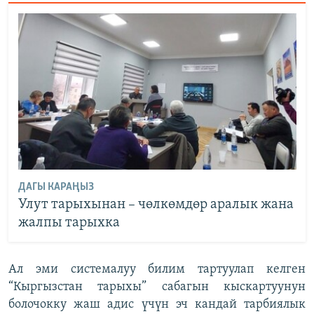
ДАГЫ КАРАҢЫЗ
Улут тарыхынан – чөлкөмдөр аралык жана
жалпы тарыхка
Ал эми системалуу билим тартуулап келген
“Кыргызстан тарыхы” сабагын кыскартуунун
болочокку жаш адис үчүн эч кандай тарбиялык