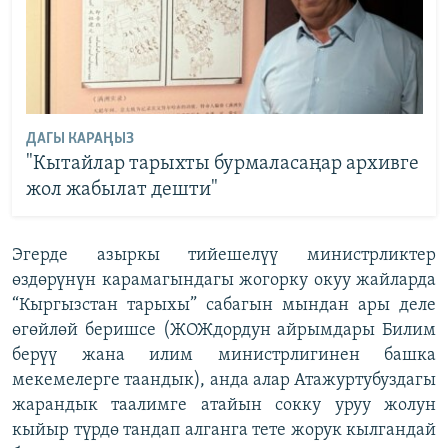
ДАГЫ КАРАҢЫЗ
"Кытайлар тарыхты бурмаласаңар архивге
жол жабылат дешти"
Эгерде азыркы тийешелүү министрликтер
өздөрүнүн карамагындагы жогорку окуу жайларда
“Кыргызстан тарыхы” сабагын мындан ары деле
өгөйлөй беришсе (ЖОЖдордун айрымдары Билим
берүү жана илим министрлигинен башка
мекемелерге таандык), анда алар Атажуртубуздагы
жарандык таалимге атайын сокку уруу жолун
кыйыр түрдө тандап алганга тете жорук кылгандай