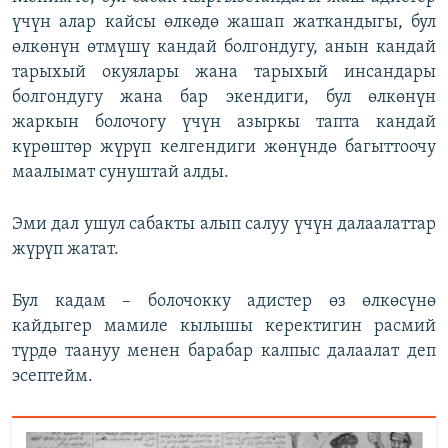
үчүн алар кайсы өлкөдө жашап жаткандыгы, бул
өлкөнүн өтмүшү кандай болгондугу, анын кандай
тарыхый окуялары жана тарыхый инсандары
болгондугу жана бар экендиги, бул өлкөнүн
жаркын болочогу үчүн азыркы тапта кандай
күрөштөр жүрүп келгендиги жөнүндө багыттоочу
маалымат сунуштай алды.
Эми дал ушул сабакты алып салуу үчүн далаалаттар
жүрүп жатат.
Бул кадам – болочокку адистер өз өлкөсүнө
кайдыгер мамиле кылышы керектигин расмий
түрдө таануу менен барабар калпыс далаалат деп
эсептейм.