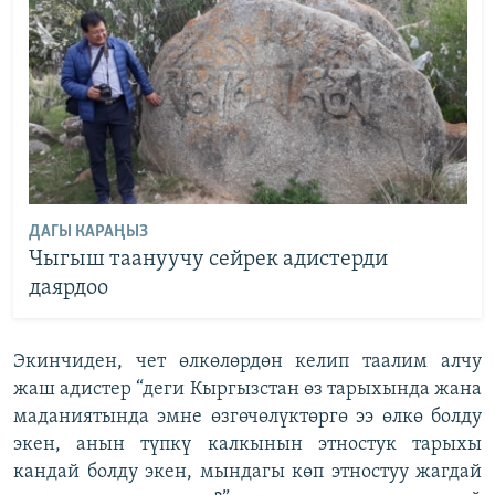
ДАГЫ КАРАҢЫЗ
Чыгыш таануучу сейрек адистерди
даярдоо
Экинчиден, чет өлкөлөрдөн келип таалим алчу
жаш адистер “деги Кыргызстан өз тарыхында жана
маданиятында эмне өзгөчөлүктөргө ээ өлкө болду
экен, анын түпкү калкынын этностук тарыхы
кандай болду экен, мындагы көп этностуу жагдай