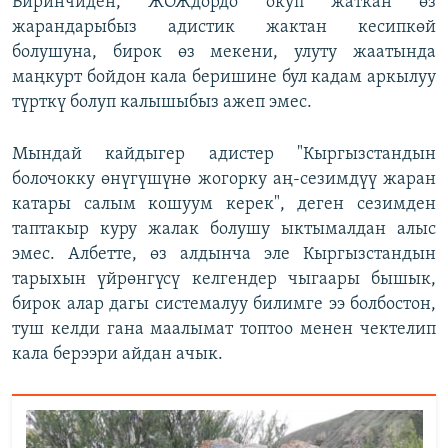
Биринчиден, ЖОЖдордо окуп жаткан өз
жарандарыбыз адистик жактан кесипкөй
болушуна, бирок өз мекени, улуту жаатында
маңкурт бойдон кала беришине бул кадам аркылуу
түрткү болуп калышыбыз ажеп эмес.
Мындай кайдыгер адистер "Кыргызстандын
болочокку өнүгүшүнө жогорку аң-сезимдүү жаран
катары салым кошуум керек", деген сезимден
таптакыр куру жалак болушу ыктымалдан алыс
эмес. Албетте, өз алдынча эле Кыргызстандын
тарыхын үйрөнгүсү келгендер чыгаары бышык,
бирок алар дагы системалуу билимге ээ болбостон,
туш келди гана маалымат топтоо менен чектелип
кала берээри айдан ачык.