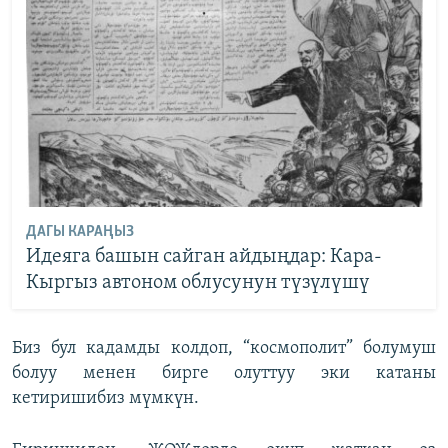
ДАГЫ КАРАҢЫЗ
Идеяга башын сайган айдыңдар: Кара-
Кыргыз автоном облусунун түзүлүшү
Биз бул кадамды колдоп, “космополит” болумуш
болуу менен бирге олуттуу эки катаны
кетиришибиз мүмкүн.