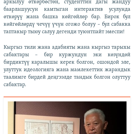
аркылуу өткөрбөстөн, студенттин дагы жандуу
баарлашуусун камтыган интерактив усулунда
өткөрүү жана башка көйгөйлөр бар. Бирок бул
көйгөйлөрдү чечүү үчүн огожо болуу – бул сабакка
таптакыр тыюу салуу дегенди туюнтпайт эмеспи!
Кыргыз тили жана адабияты жана кыргыз тарыхы
сабактары – бир куржундун эки көзүндөй
бирдиктүү каралышы керек болгон, ошондой эле,
улуттук идеологияга жана мамлекеттик жарандык
таалимге бирдей деңгээлде тандык болгон олуттуу
сабактар.