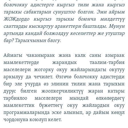
болочокку адистерге кыргыз тили жана кыргыз
тарыхы сабактарын сунуштоо болгон. Эми айрым
ЖОЖдордо кыргыз тарыхы боюнча милдеттүү
сааттарды кыскартуу аракеттери башталды. Мунун
артында кандай болжолдуу кесепеттер же утуштар
бар? Тарыхчынын блогу
.
Аймагы чаканыраак жана калк саны азыраак
мамлекеттерде жарандык таалим-тарбия
маселелери жогорку окуу жайларындагы окутуу
аркылуу да чечилет. Өзгөчө болочокку адистерди
бир эле учурда өз элинин тилин жана тарыхын
дурус билген жоопкерчиликтүү жаран катары
тарбиялоо маселелери мындай өлкөлөрдөгү
мамлекеттик бүжөттөгү окуу жайлардын окуу
программаларында эске алынып, ар дайым көңүл
чордонуна коюлуп келет.