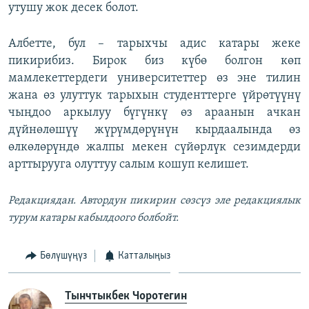
утушу жок десек болот.
Албетте, бул – тарыхчы адис катары жеке
пикирибиз. Бирок биз күбө болгон көп
мамлекеттердеги университеттер өз эне тилин
жана өз улуттук тарыхын студенттерге үйрөтүүнү
чыңдоо аркылуу бүгүнкү өз араанын ачкан
дүйнөлөшүү жүрүмдөрүнүн кырдаалында өз
өлкөлөрүндө жалпы мекен сүйөрлүк сезимдерди
арттырууга олуттуу салым кошуп келишет.
Редакциядан.
Автордун пикирин сөзсүз эле редакциялык
турум катары кабылдоого болбойт.
Бөлүшүңүз
Катталыңыз
Тынчтыкбек Чоротегин