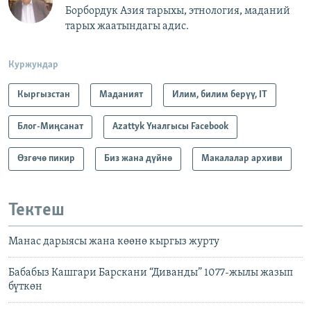
Борбордук Азия тарыхы, этнология, маданий
тарых жаатындагы адис.
Куржундар
Кыргызстан
Маданият
Илим, билим берүү, IT
Блог-Миңсанат
Azattyk Үналгысы Facebook
Өзгөчө пикир
Биз жана дүйнө
Макалалар архиви
Тектеш
Манас дарыясы жана көөнө кыргыз журту
Бабабыз Кашгари Барскани “Диванды” 1077-жылы жазып
бүткөн