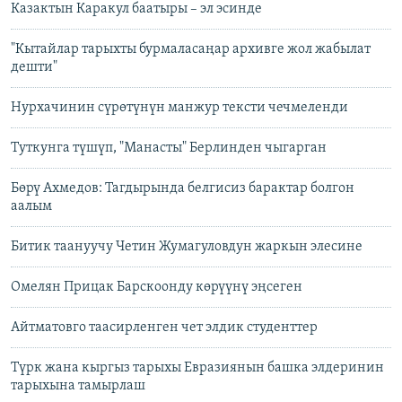
Казактын Каракул баатыры – эл эсинде
"Кытайлар тарыхты бурмаласаңар архивге жол жабылат
дешти"
Нурхачинин сүрөтүнүн манжур тексти чечмеленди
Туткунга түшүп, "Манасты" Берлинден чыгарган
Бөрү Ахмедов: Тагдырында белгисиз барактар болгон
аалым
Битик таануучу Четин Жумагуловдун жаркын элесине
Омелян Прицак Барскоонду көрүүнү эңсеген
Айтматовго таасирленген чет элдик студенттер
Түрк жана кыргыз тарыхы Евразиянын башка элдеринин
тарыхына тамырлаш