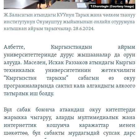
Ж.Баласагын атындагы КУУнун Тарых жана чөлкөм таануу
институтунун Окумуштуу жыйынынын онлайн отурумуна
катышкан айрым тарыхчылар. 28.6.2024.
Албетте, Кыргызстандын айрым
университеттеринде дурус жышааналар да орун
алууда. Маселен, Исхак Раззаков атындагы Кыргыз
техникалык университетинин жетекчилиги
“Кыргызстан тарыхы” сабагын өз окуу
программаларында сактап кала алгандыгы алкоого
татырлык иш болду.
Бул сабак боюнча атаандаш окуу китептерди
жарыкка чыгаруу, аларды мултимедиалык жана
интернеттик кошумча каражаттар менен
шөкөттөө, бул сабакты мурдагыдай супсак дарс