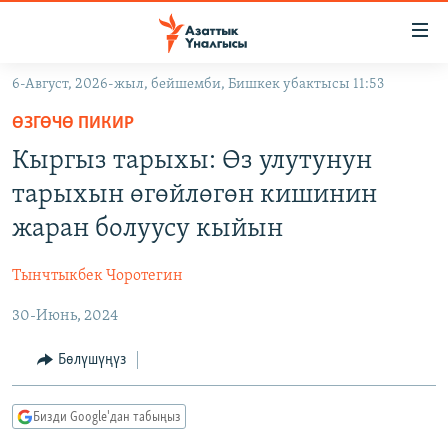
Линктер
Мазмунга
өтүңүз
6-Август, 2026-жыл, бейшемби, Бишкек убактысы 11:53
Навигацияга
ЖАҢЫЛЫКТАР
өтүңүз
ӨЗГӨЧӨ ПИКИР
КЫРГЫЗСТАН
Издөөгө
Кыргыз тарыхы: Өз улутунун
салыңыз
ДҮЙНӨ
КЫРГЫЗСТАН
тарыхын өгөйлөгөн кишинин
УКРАИНА
САЯСАТ
ДҮЙНӨ
жаран болуусу кыйын
АТАЙЫН ИЛИКТӨӨ
ЭКОНОМИКА
БОРБОР АЗИЯ
Тынчтыкбек Чоротегин
ТВ ПРОГРАММАЛАР
МАДАНИЯТ
30-Июнь, 2024
ПОДКАСТ
БҮГҮН АЗАТТЫКТА
ӨЗГӨЧӨ ПИКИР
ЭКСПЕРТТЕР ТАЛДАЙТ
Бөлүшүңүз
БИЗ ЖАНА ДҮЙНӨ
Русский
Бизди Google'дан табыңыз
ДАНИСТЕ