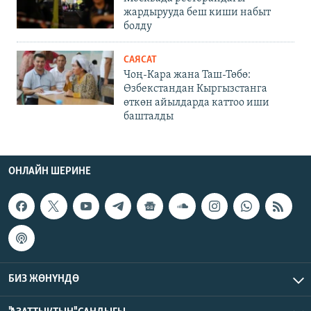
жардырууда беш киши набыт
болду
САЯСАТ
Чоң-Кара жана Таш-Төбө:
Өзбекстандан Кыргызстанга
өткөн айылдарда каттоо иши
башталды
ОНЛАЙН ШЕРИНЕ
БИЗ ЖӨНҮНДӨ