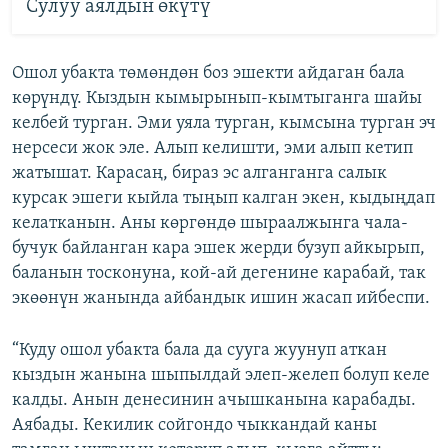
Сулуу аялдын өкүтү
Ошол убакта төмөндөн боз эшекти айдаган бала
көрүндү. Кыздын кымырынып-кымтыганга шайы
келбей турган. Эми уяла турган, кымсына турган эч
нерсеси жок эле. Алып келишти, эми алып кетип
жатышат. Карасаң, бираз эс алганганга салык
курсак эшеги кыйла тыңып калган экен, кыдыңдап
келатканын. Аны көргөндө шыраалжынга чала-
бучук байланган кара эшек жерди бузуп айкырып,
баланын тосконуна, кой-ай дегенине карабай, так
экөөнүн жанында айбандык ишин жасап ийбеспи.
“Куду ошол убакта бала да сууга жуунуп аткан
кыздын жанына шыпылдай элеп-желеп болуп келе
калды. Анын денесинин ачышканына карабады.
Аябады. Кекилик сойгондо чыккандай каны