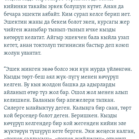
кийинки такайы эркек болушун күтөт. Анан да
бечара эшекти аябайт. Ким сурап келсе берип иет.
Эшектин жаны да бекем болот экен, курсагы жер
чийген жаныбар тынып-тынып ичке кызды
көтөрүп келатат. Айгыр эшекчен бала кыйла узап
кетет, анан токтолуп тигинисин бастыр деп коюп
жолун улантат.
“Эшек минген экөө болсо эки күн мурда үйлөнгөн.
Кызды төрт-беш аял жүк-пүгү менен көчүрүп
келген. Бу кыя жолдон башка да адырларды
айланып өтөр түз жол бар. Ошол жол менен алып
келишкен. Баланын бир апежелери тапкан.
Силерге ылайыктуу деген. Калыңга бир саан, төрт
кой берсеңер болот деген. Беришкен. Кызды
көчүрүп келгендер бир кой жегенден кийин эле
жүктөрүн түшүрүп кете берген. Эки жеңеси калган,