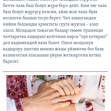
бачча чала баш болуп жүрө бер» дейт. Ким эле чала
баш болуп жүргүсү келсин, айла жок чала-була
кесилген башын тосуп берет. Чач алынгандан
кийин башыңды арыктагы сууга жуусаң – азап
ошол. Молдодон тажаган балдар төмөн түшкөндө
чачтарачка алдырып келгенин көрсө “пул кетирип”
деп кадимкидей капа болот. Ошол молдонун
кадырлуу эшегин минип жаңы үйлөнгөн боз бала
келинчегин атасынын үйүнө жеткиргени кетип
баратат.