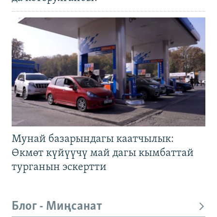
Мунай базарындагы каатчылык:
Өкмөт күйүүчү май дагы кымбаттай
турганын эскертти
Блог - Миңсанат