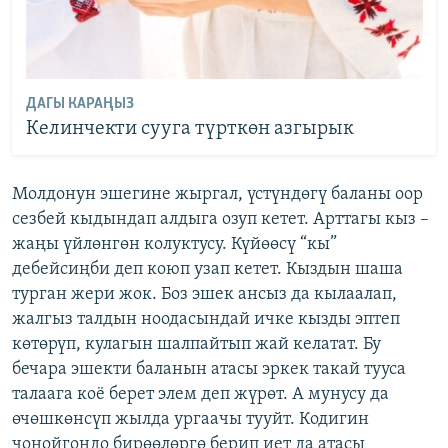
ДАГЫ КАРАҢЫЗ
Келинчекти сууга түрткөн азгырык
Молдонун эшегине жыргал, үстүндөгү баланы оор
сезбей кыдындап алдыга озуп кетет. Арттагы кыз –
жаңы үйлөнгөн колуктусу. Күйөөсү “кы”
дебейсиңби деп коюп узап кетет. Кыздын шаша
турган жери жок. Боз эшек ансыз да кылаалап,
жалгыз талдын ноодасындай ичке кызды эптеп
көтөрүп, кулагын шалпайтып жай келатат. Бу
бечара эшекти баланын атасы эркек такай тууса
талаага коё берет элем деп жүрөт. А мунусу да
өчөшкөнсүп жылда ургаачы тууйт. Кодигин
чоңойгондо бирөөлөргө берип иет да атасы