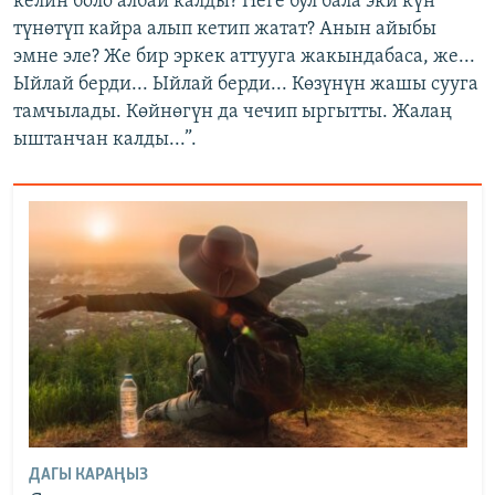
келин боло албай калды? Неге бул бала эки күн
түнөтүп кайра алып кетип жатат? Анын айыбы
эмне эле? Же бир эркек аттууга жакындабаса, же...
Ыйлай берди... Ыйлай берди... Көзүнүн жашы сууга
тамчылады. Көйнөгүн да чечип ыргытты. Жалаң
ыштанчан калды...”.
ДАГЫ КАРАҢЫЗ