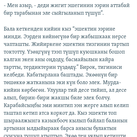
- Мен азыр, - деди жигит эшегинин ээрин аттабай
бир тарабынан эле сыйгыланып түшүп”.
Бала кеткенден кийин кыз “эшектин ээрине
минди. Ээрден көйнөгүнө бир жабышкаак нерсе
чапташты. Жийиркене эшектин тизгинин тартып
токтотту. Үзөңгүнү тээп түшүп куюшканы бошоп
калган экен аны оңдоду, басмайылын кайра
тартты, тердиктерин түздөдү.” Бирок, тигиниси
келбеди. Кабатырлана баштады. Экөөнүн бир
төшөккө жатканына эки күн боло элек. Мурда-
кийин көрбөгөн. Улуулар тий десе тийип, ал десе
алып, бирин-бири жакшы биле элек болчу.
Карабайсыңбы эми минтип ээн жерге алып келип
таштап кетип атса коркот да. Кыз эшекти топ
шыраалжынга казыкбооч кылып байлап баланын
артынан ылдыйыраак барса анысы булактын
суусуна түшүп атыптыр. Экөө тең уялып кетишти.