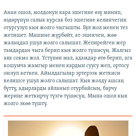
Анан ошол, молдонун кара эшегине өзү минип,
өздөрүнүн салык курсак боз эшегине келинчегин
отургузуп кыя жолго чыгышты. Бул жол менен тез
жетишет. Машине жүрбөйт, ат-эшекчен, жөө
жалаңдап ушул жолго салышат. Жепирейген жер
тамдардан чыга берип кыя жолго түшөсүң. Жалгыз
аяк сокмо жол. Үстүнөн мал, адамдар өтө берип, ага
кошумча жамгыр менен кардын суусу жеп, ортосу
оюлуп кеткен. Айылдагылар эртерээк жеткиси
келишсе ушул жолго салышат. Кыя жолду ашсаң
бүттү, адырларды айланып отурбайсың, барчу
жериңе жеткирчү түзгө түшөсүң. Мына ошол кыя
жолго экөө түштү.