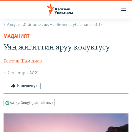
Линктер
Мазмунга
өтүңүз
7-Август, 2026-жыл, жума, Бишкек убактысы 21:13
Навигацияга
ЖАҢЫЛЫКТАР
өтүңүз
МАДАНИЯТ
КЫРГЫЗСТАН
Издөөгө
Уяң жигиттин аруу колуктусу
салыңыз
ДҮЙНӨ
КЫРГЫЗСТАН
Бекташ Шамшиев
УКРАИНА
САЯСАТ
ДҮЙНӨ
4-Сентябрь, 2021
АТАЙЫН ИЛИКТӨӨ
ЭКОНОМИКА
БОРБОР АЗИЯ
ТВ ПРОГРАММАЛАР
МАДАНИЯТ
Бөлүшүңүз
ПОДКАСТ
БҮГҮН АЗАТТЫКТА
Бизди Google'дан табыңыз
ӨЗГӨЧӨ ПИКИР
ЭКСПЕРТТЕР ТАЛДАЙТ
БИЗ ЖАНА ДҮЙНӨ
Русский
ДАНИСТЕ