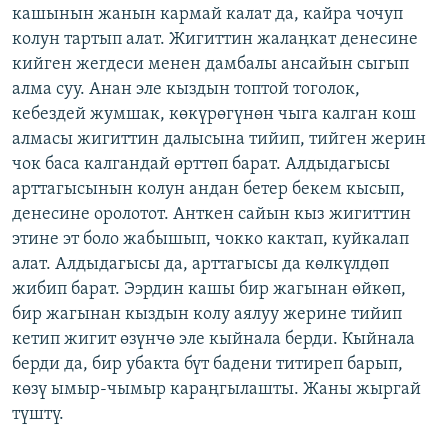
кашынын жанын кармай калат да, кайра чочуп
колун тартып алат. Жигиттин жалаңкат денесине
кийген жегдеси менен дамбалы ансайын сыгып
алма суу. Анан эле кыздын топтой тоголок,
кебездей жумшак, көкүрөгүнөн чыга калган кош
алмасы жигиттин далысына тийип, тийген жерин
чок баса калгандай өрттөп барат. Алдыдагысы
арттагысынын колун андан бетер бекем кысып,
денесине оролотот. Анткен сайын кыз жигиттин
этине эт боло жабышып, чокко кактап, куйкалап
алат. Алдыдагысы да, арттагысы да көлкүлдөп
жибип барат. Ээрдин кашы бир жагынан өйкөп,
бир жагынан кыздын колу аялуу жерине тийип
кетип жигит өзүнчө эле кыйнала берди. Кыйнала
берди да, бир убакта бүт бадени титиреп барып,
көзү ымыр-чымыр караңгылашты. Жаны жыргай
түштү.