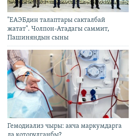
"ЕАЭБдин талаптары сакталбай
жатат". Чолпон-Атадагы саммит,
Пашиняндын сыны
Гемодиализ чыры: акча маркумдарга
да которулганбы?