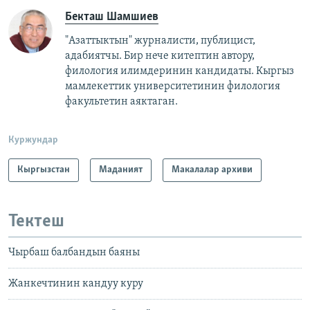
Бекташ Шамшиев
"Азаттыктын" журналисти, публицист,
адабиятчы. Бир нече китептин автору,
филология илимдеринин кандидаты. Кыргыз
мамлекеттик университетинин филология
факультетин аяктаган.
Куржундар
Кыргызстан
Маданият
Макалалар архиви
Тектеш
Чырбаш балбандын баяны
Жанкечтинин кандуу куру