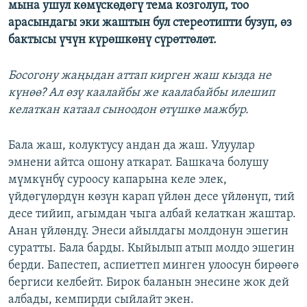
мына ушул көмүскөдөгү тема козголуп, тоо
арасындагы эки жаштын бул стереотипти бузуп, өз
бактысы үчүн күрөшкөнү сүрөттөлөт.
Босогону жаңыдан аттап кирген жаш кызда не
күнөө? Ал өзү каалайбы же каалабайбы илешип
келаткан катаал сыноодон өтүшкө мажбур.
Бала жаш, колуктусу андан да жаш. Улуулар
эмнени айтса ошону аткарат. Башкача болушу
мүмкүнбү суроосу капарына келе элек,
үйдөгүлөрдүн көзүн карап үйлөн десе үйлөнүп, тий
десе тийип, агымдан чыга албай келаткан жаштар.
Анан үйлөндү. Энеси айылдагы молдонун эшегин
суратты. Бала барды. Кыйылып атып молдо эшегин
берди. Бапестеп, аспиеттеп минген улоосун бирөөгө
бергиси келбейт. Бирок баланын энесине жок дей
албады, кемпирди сыйлайт экен.