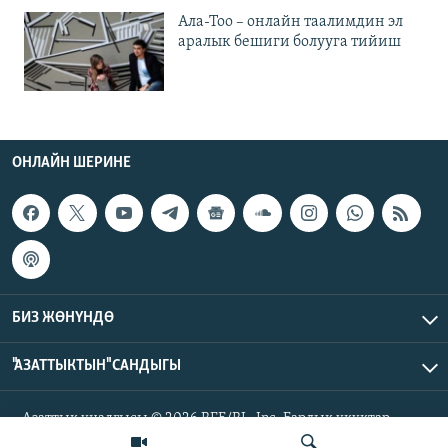
Ала-Тоо – онлайн таалимдин эл
аралык бешиги болууга тийиш
ОНЛАЙН ШЕРИНЕ
БИЗ ЖӨНҮНДӨ
"АЗАТТЫКТЫН" САНДЫГЫ
Азаттык үналгысы © 2026 RFE/RL, Inc. Бардык укуктар
корголгон.