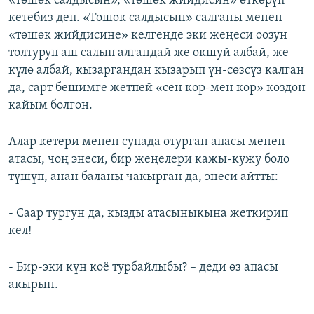
«төшөк салдысын», «төшөк жийдисин» өткөрүп
кетебиз деп. «Төшөк салдысын» салганы менен
«төшөк жийдисине» келгенде эки жеңеси оозун
толтуруп аш салып алгандай же окшуй албай, же
күлө албай, кызаргандан кызарып үн-сөзсүз калган
да, сарт бешимге жетпей «сен көр-мен көр» көздөн
кайым болгон.
Алар кетери менен супада отурган апасы менен
атасы, чоң энеси, бир жеңелери кажы-кужу боло
түшүп, анан баланы чакырган да, энеси айтты:
- Саар тургун да, кызды атасыныкына жеткирип
кел!
- Бир-эки күн коё турбайлыбы? – деди өз апасы
акырын.