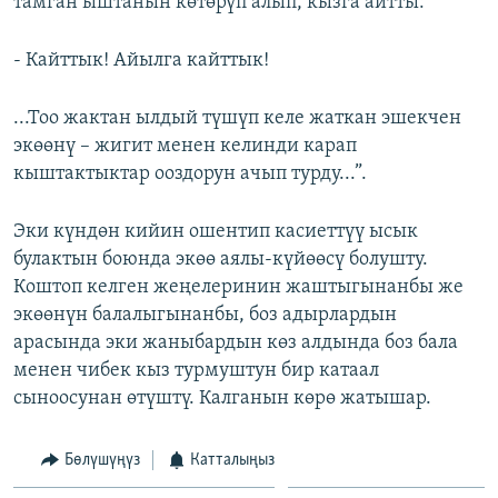
тамган ыштанын көтөрүп алып, кызга айтты:
- Кайттык! Айылга кайттык!
...Тоо жактан ылдый түшүп келе жаткан эшекчен
экөөнү – жигит менен келинди карап
кыштактыктар ооздорун ачып турду...”.
Эки күндөн кийин ошентип касиеттүү ысык
булактын боюнда экөө аялы-күйөөсү болушту.
Коштоп келген жеңелеринин жаштыгынанбы же
экөөнүн балалыгынанбы, боз адырлардын
арасында эки жаныбардын көз алдында боз бала
менен чибек кыз турмуштун бир катаал
сыноосунан өтүштү. Калганын көрө жатышар.
Бөлүшүңүз
Катталыңыз