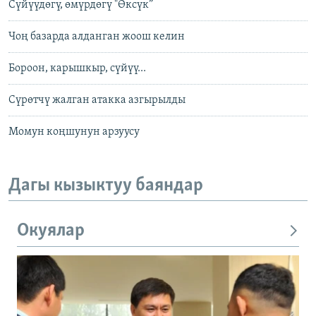
Сүйүүдөгү, өмүрдөгү "Өксүк”
Чоң базарда алданган жоош келин
Бороон, карышкыр, сүйүү...
Сүрөтчү жалган атакка азгырылды
Момун коңшунун арзуусу
Дагы кызыктуу баяндар
Окуялар