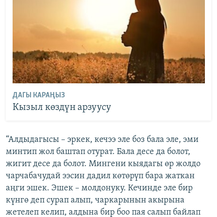
ДАГЫ КАРАҢЫЗ
Кызыл көздүн арзуусу
“Алдыдагысы – эркек, кечээ эле боз бала эле, эми
минтип жол баштап отурат. Бала десе да болот,
жигит десе да болот. Мингени кыядагы өр жолдо
чарчабачудай ээсин дадил көтөрүп бара жаткан
аңги эшек. Эшек – молдонуку. Кечинде эле бир
күнгө деп сурап алып, чаркарынын акырына
жетелеп келип, алдына бир боо пая салып байлап