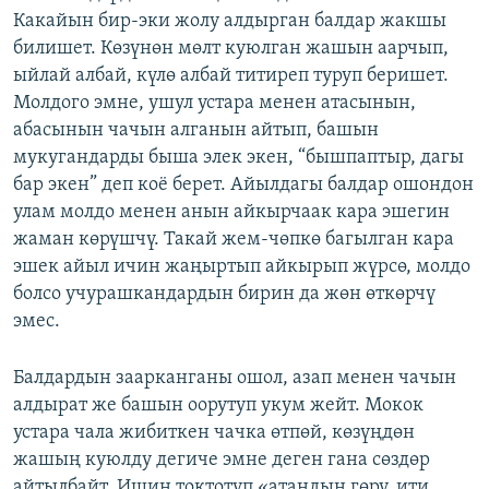
Какайын бир-эки жолу алдырган балдар жакшы
билишет. Көзүнөн мөлт куюлган жашын аарчып,
ыйлай албай, күлө албай титиреп туруп беришет.
Молдого эмне, ушул устара менен атасынын,
абасынын чачын алганын айтып, башын
мукугандарды быша элек экен, “бышпаптыр, дагы
бар экен” деп коё берет. Айылдагы балдар ошондон
улам молдо менен анын айкырчаак кара эшегин
жаман көрүшчү. Такай жем-чөпкө багылган кара
эшек айыл ичин жаңыртып айкырып жүрсө, молдо
болсо учурашкандардын бирин да жөн өткөрчү
эмес.
Балдардын заарканганы ошол, азап менен чачын
алдырат же башын оорутуп укум жейт. Мокок
устара чала жибиткен чачка өтпөй, көзүңдөн
жашың куюлду дегиче эмне деген гана сөздөр
айтылбайт. Ишин токтотуп «атаңдын гөрү, ити