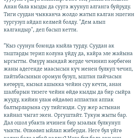
Анан бала кызды да сууга жуунуп алганга буйруду.
Тиги суудан чыкканча жолдо жатып калган эшегин
тургузуп айдап келмей болду. "Дем алып
калгандыр", деп басып кетти.
“Кыз суунун боюнда кыйла турду. Суудан ак
таштарды терип колуна үйдү да, кайра эле жайына
ыргытты. Өмүрү мындай жерде чечинип көрбөгөн
жаны адегенде маасысын күч менен булкуп чечип,
пайтабасынын оромун бузуп, ыштан пайчасын
көтөрүп, кызыл ашыкка чейин суу кечти, анан
шалбарын тизеге чейин өйдө кылды да бир сыйра
жууду, кийин улам өйдөлөп аппактан аппак
балтырларына суу тийгизди. Суу жер астынан
кайнап чыгат экен. Оргуштайт. Тукум жыты бар.
Дал ошол убакта ичинен бир ызалык булкунуп
чыкты. Өпкөлөп ыйлап жиберди. Неге бул үйгө