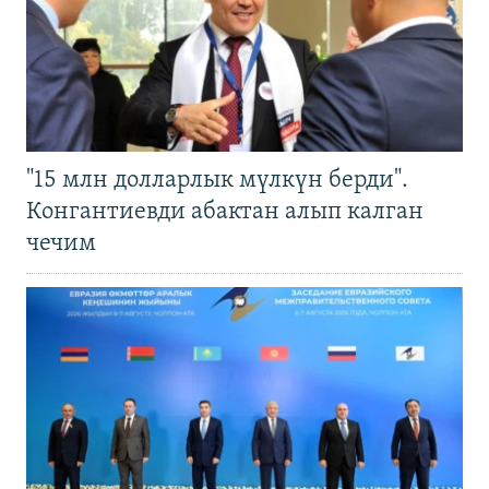
"15 млн долларлык мүлкүн берди".
Конгантиевди абактан алып калган
чечим