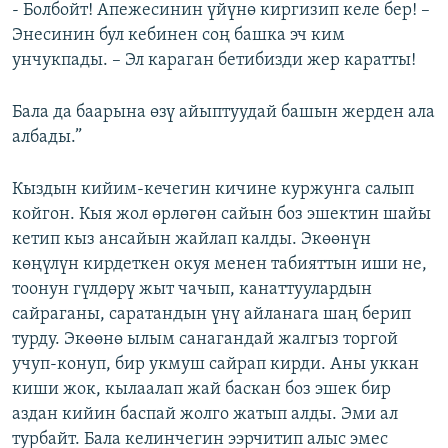
- Болбойт! Апежесинин үйүнө киргизип келе бер! –
Энесинин бул кебинен соң башка эч ким
унчукпады. – Эл караган бетибизди жер каратты!
Бала да баарына өзү айыптуудай башын жерден ала
албады.”
Кыздын кийим-кечегин кичине куржунга салып
койгон. Кыя жол өрлөгөн сайын боз эшектин шайы
кетип кыз ансайын жайлап калды. Экөөнүн
көңүлүн кирдеткен окуя менен табияттын иши не,
тоонун гүлдөрү жыт чачып, канаттуулардын
сайраганы, саратандын үнү айланага шаң берип
турду. Экөөнө ылым санагандай жалгыз торгой
учуп-конуп, бир укмуш сайрап кирди. Аны уккан
киши жок, кылаалап жай баскан боз эшек бир
аздан кийин баспай жолго жатып алды. Эми ал
турбайт. Бала келинчегин ээрчитип алыс эмес