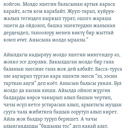
койгон. Молдо эшегин баласынан артык караса
карайт, асти кем карабайт. Жууп-тарап, куйрук-
жалын тегиздеп кыркып турат, ошого жараша
эшеги да ойдолоп, башка эшектердин жанынан
дердеңдеп, таноолору менен көктү бир жыттай
коюп өтөт. Анысына молдо ыраазы.”
Айылдагы кадырлуу молдо эшегин мингендер аз,
жокко эсе дээрлик. Бакылдаган молдо бир гана
баланын энесине гана жок дей албайт. Басса-турса
эле аңгырап турган кара эшекти энеси “ээ, ээсин
тарткан аңги” деп коёт. Анысын баласы уккан. Бул
молдо да кызык киши. Айылда ойноп жүргөн
балдарды көрсө чакырып алып башын чертип,
чачы өсүп кетсе устарасын алып, арыктагы муздак
сууга чала жибиткен башын оорутуп алып кирет.
Айла жок балдар туруп беришет. А чачы
алынгандарды “башыңы тос” деп какай алат.