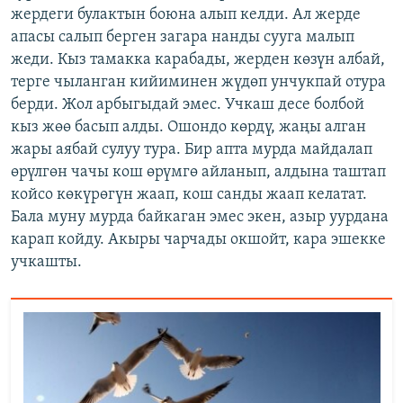
жердеги булактын боюна алып келди. Ал жерде
апасы салып берген загара нанды сууга малып
жеди. Кыз тамакка карабады, жерден көзүн албай,
терге чыланган кийиминен жүдөп унчукпай отура
берди. Жол арбыгыдай эмес. Учкаш десе болбой
кыз жөө басып алды. Ошондо көрдү, жаңы алган
жары аябай сулуу тура. Бир апта мурда майдалап
өрүлгөн чачы кош өрүмгө айланып, алдына таштап
койсо көкүрөгүн жаап, кош санды жаап келатат.
Бала муну мурда байкаган эмес экен, азыр уурдана
карап койду. Акыры чарчады окшойт, кара эшекке
учкашты.