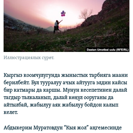
ОНЛАЙН ШЕРИНЕ
ЭЖЕ-СИҢДИЛЕР
АЗАТТЫК+
ЫҢГАЙСЫЗ СУРООЛОР
ЭЕ/АРнун бардык сайттары
Иллюстрациялык сүрөт.
Кыргыз коомчулугунда жыныстык тарбияга маани
берилбейт. Бул тууралуу ачык айтууга элдин кайсы
бир катмары да каршы. Мунун кесепетинен далай
тагдыр талкаланып, далай көңүл ооруганы да
айтылбай, жабылуу аяк жабылуу бойдон калып
келет.
Абдыкерим Муратовдун “Кыя жол” аңгемесинде