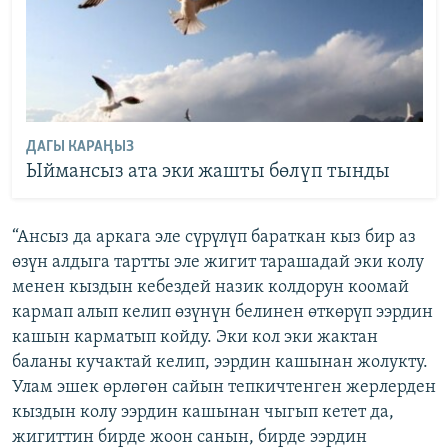
ДАГЫ КАРАҢЫЗ
Ыймансыз ата эки жашты бөлүп тынды
“Ансыз да аркага эле сүрүлүп бараткан кыз бир аз
өзүн алдыга тартты эле жигит тарашадай эки колу
менен кыздын кебездей назик колдорун коомай
кармап алып келип өзүнүн белинен өткөрүп ээрдин
кашын карматып койду. Эки кол эки жактан
баланы кучактай келип, ээрдин кашынан жолукту.
Улам эшек өрлөгөн сайын тепкичтенген жерлерден
кыздын колу ээрдин кашынан чыгып кетет да,
жигиттин бирде жоон санын, бирде ээрдин