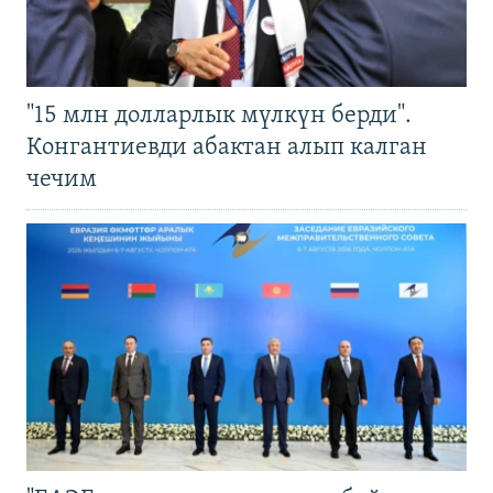
"15 млн долларлык мүлкүн берди".
Конгантиевди абактан алып калган
чечим