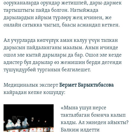
ооруканаларда орундар жетишпей, дары-дармек
тартыштыгы пайда болгон. Натыйжада
дарылардын айрым түрлөрү жең ичинен, же
онлайн сатыкка чыгып, баасы асмандап кеткен.
Ал учурларда көпчүлүк аман калуу үчүн тапкан
дарысын пайдаланганы маалым. Анын ичинде
ошол эле кытай дарылары да бар. Ошол эле кезде
адистер бул дарылар өз жемишин берди дегенди
түшүндүрбөй турганын белгилешет.
Медициналык эксперт
Бермет Барыктабасова
кайрадан кепке кошулду:
«Мына ушул нерсе
такталбаган боюнча калып
калды. Ал эмнеден айыкты?
Балким илдетти