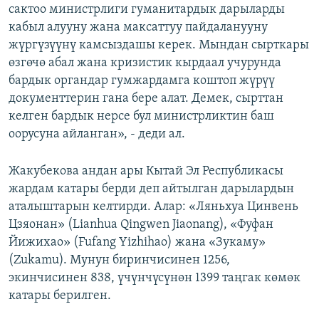
сактоо министрлиги гуманитардык дарыларды
кабыл алууну жана максаттуу пайдаланууну
жүргүзүүнү камсыздашы керек. Мындан сырткары
өзгөчө абал жана кризистик кырдаал учурунда
бардык органдар гумжардамга коштоп жүрүү
документтерин гана бере алат. Демек, сырттан
келген бардык нерсе бул министрликтин баш
оорусуна айланган», - деди ал.
Жакубекова андан ары Кытай Эл Республикасы
жардам катары берди деп айтылган дарылардын
аталыштарын келтирди. Алар: «Ляньхуа Цинвень
Цзяонан» (Lianhua Qingwen Jiaonang), «Фуфан
Йижихао» (Fufang Yizhihao) жана «Зукаму»
(Zukamu). Мунун биринчисинен 1256,
экинчисинен 838, үчүнчүсүнөн 1399 таңгак көмөк
катары берилген.