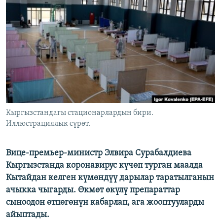
ОНЛАЙН ШЕРИНЕ
ЭЖЕ-СИҢДИЛЕР
АЗАТТЫК+
ЫҢГАЙСЫЗ СУРООЛОР
ЭЕ/АРнун бардык сайттары
Кыргызстандагы стационарлардын бири.
Иллюстрациялык сүрөт.
Вице-премьер-министр Элвира Сурабалдиева
Кыргызстанда коронавирус күчөп турган маалда
Кытайдан келген күмөндүү дарылар таратылганын
ачыкка чыгарды. Өкмөт өкүлү препараттар
сыноодон өтпөгөнүн кабарлап, ага жооптууларды
айыптады.