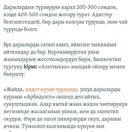
Дарылардын түрлөрүнө карап 200-300 сомдон,
кээде 400-500 сомдон жогору турат. Адистер
белгилегендей, бир дары капсула түрүндө, экөө чай
түрүндө болот.
Бул дарыларды сатып алып, айыгып чыкканын
айткандар да бар. Коронавирустан улам
жакындарын жоготкондордун бири, Бишкектин
тургуну
Ырыс
«Азаттыкка» мындай ойлору менен
бөлүштү:
«Жайда,
илдет күчөп турганда,
ушул дарыларды
курамы «Арбидолго» окшош деп айтып,
сунушташкан. Алар кытай жана жапон чөптөрүнүн
негизинде жасалганын уккам, мен да ошентип
окудум. Өзүм да ошол пикирлерди окуп, дарыны
ичкем. Тумоолоп калганымда күнүнө эки