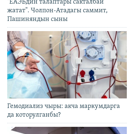
"ЕАЭБдин талаптары сакталбай
жатат". Чолпон-Атадагы саммит,
Пашиняндын сыны
Гемодиализ чыры: акча маркумдарга
да которулганбы?