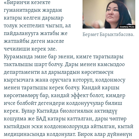
«Биринчи кезекте
гуманитардык жардам
катары келген дарылар
толук эсептелип чыгып, ал
пайдаланууга жатабы же
Бермет Барыктабасова.
жатпайбы деген маселе
чечилиши керек эле.
Курамында эмне бар экени, кимге таратылары
такталышы шарт болчу. Дары менен камсыздоо
департаменти ал дарылардын көрсөтмөсүн
кыргызчага жана орусчага которуп, колдонмосу
менен таратышы керек болчу. Кандай каршы
көрсөтмөлөрү бар, кандай эффект болот, кимдер
ичсе болбойт дегендери колдонуучулар билиш
керек. Булар Кытайда биологиялык активдүү
кошулма же БАД катары катталган, дары чөптөр
кытайдын эски колдонмолорунда айтылган, кытай
медицинасында колдонулат. Бирок алар дүйнөнүн