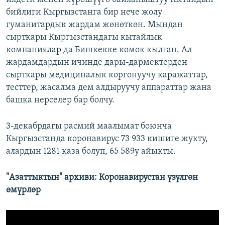
бийлиги Кыргызстанга бир нече жолу
гуманитардык жардам жөнөткөн. Мындан
сырткары Кыргызстандагы кытайлык
компаниялар да Бишкекке көмөк кылган. Ал
жардамдардын ичинде дары-дармектерден
сырткары медициналык коргонуучу каражаттар,
тесттер, жасалма дем алдыруучу аппараттар жана
башка нерселер бар болчу.
3-декабрдагы расмий маалымат боюнча
Кыргызстанда коронавирус 73 933 кишиге жукту,
алардын 1281 каза болуп, 65 589у айыкты.
"Азаттыктын" архиви: Коронавирустан үзүлгөн
өмүрлөр