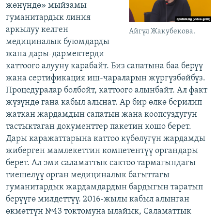
жөнүндө» мыйзамы
гуманитардык линия
аркылуу келген
Айгүл Жакубекова.
медициналык буюмдарды
жана дары-дармектерди
каттоого алууну карабайт. Биз сапатына баа берүү
жана сертификация иш-чараларын жүргүзбөйбүз.
Процедуралар болбойт, каттоого алынбайт. Ал факт
жүзүндө гана кабыл алынат. Ар бир өлкө берилип
жаткан жардамдын сапатын жана коопсуздугун
тастыктаган документтер пакетин кошо берет.
Дары каражаттарына каттоо күбөлүгүн жардамды
жиберген мамлекеттин компетентүү органдары
берет. Ал эми саламаттык сактоо тармагындагы
тиешелүү орган медициналык багыттагы
гуманитардык жардамдардын бардыгын таратып
берүүгө милдеттүү. 2016-жылы кабыл алынган
өкмөттүн №43 токтомуна ылайык, Саламаттык