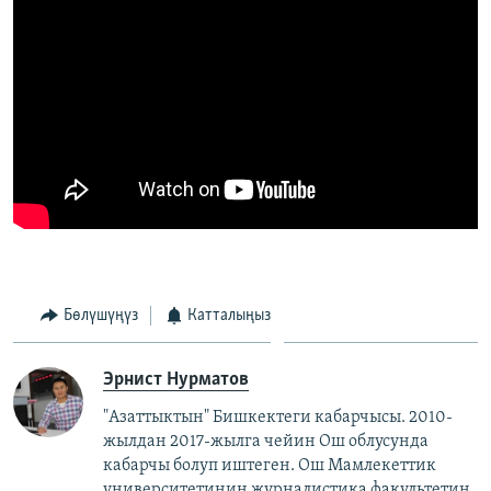
Бөлүшүңүз
Катталыңыз
Эрнист Нурматов
"Азаттыктын" Бишкектеги кабарчысы. 2010-
жылдан 2017-жылга чейин Ош облусунда
кабарчы болуп иштеген. Ош Мамлекеттик
университетинин журналистика факультетин