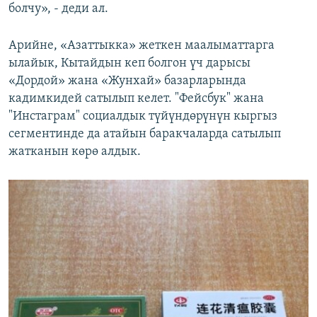
болчу», - деди ал.
Арийне, «Азаттыкка» жеткен маалыматтарга
ылайык, Кытайдын кеп болгон үч дарысы
«Дордой» жана «Жунхай» базарларында
кадимкидей сатылып келет. "Фейсбук" жана
"Инстаграм" социалдык түйүндөрүнүн кыргыз
сегментинде да атайын баракчаларда сатылып
жатканын көрө алдык.