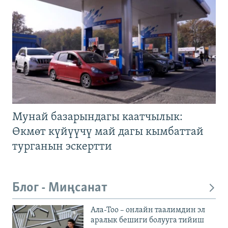
Мунай базарындагы каатчылык:
Өкмөт күйүүчү май дагы кымбаттай
турганын эскертти
Блог - Миңсанат
Ала-Тоо – онлайн таалимдин эл
аралык бешиги болууга тийиш