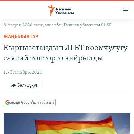
Линктер
Мазмунга
өтүңүз
8-Август, 2026-жыл, ишемби, Бишкек убактысы 01:55
Навигацияга
ЖАҢЫЛЫКТАР
өтүңүз
ЖАҢЫЛЫКТАР
КЫРГЫЗСТАН
Издөөгө
Кыргызстандын ЛГБТ коомчулугу
салыңыз
ДҮЙНӨ
КЫРГЫЗСТАН
саясий топторго кайрылды
УКРАИНА
САЯСАТ
ДҮЙНӨ
15-Сентябрь, 2020
АТАЙЫН ИЛИКТӨӨ
ЭКОНОМИКА
БОРБОР АЗИЯ
ТВ ПРОГРАММАЛАР
Бөлүшүңүз
МАДАНИЯТ
ПОДКАСТ
БҮГҮН АЗАТТЫКТА
Бизди Google'дан табыңыз
ӨЗГӨЧӨ ПИКИР
ЭКСПЕРТТЕР ТАЛДАЙТ
БИЗ ЖАНА ДҮЙНӨ
Русский
ДАНИСТЕ