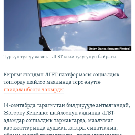
ОНЛАЙН ШЕРИНЕ
ЭЖЕ-СИҢДИЛЕР
АЗАТТЫК+
ЫҢГАЙСЫЗ СУРООЛОР
ЭЕ/АРнун бардык сайттары
Түркүн түстүү желек - ЛГБТ коомчулугунун байрагы.
Кыргызстандын ЛГБТ платформасы социалдык
топторду шайлоо маалында терс өңүттө
пайдаланбоого чакырды
.
14-сентябрда таратылган билдирүүдө айтылгандай,
Жогорку Кеңешке шайлоонун алдында ЛГБТ-
адамдар социалдык тармактарда, маалымат
каражаттарында душман катары сыпатталып,