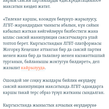
айрым саясий партияларды «дискредитациялоо»
максатын көздөп жатат.
«Тилекке каршы, коомдун бөлүнүп-жарылуусу,
ЛГБТ-жарандардын чыныгы абалын, күн сайын
кабылып жаткан көйгөйлөрүн билбестиги жана
ыплас саясий манипуляция саясатчыларга упай
топтоп берет. Кыргызстандын ЛГБТ-платформасы
Жогорку Кеңешке аттанган бир да саясий партия
менен жана бир да талапкер менен кызматташпай
турганын, байланышы жоктугун билдирет», деп
жазылат
кайрылууда
.
Ошондой эле соңку жылдары бийлик өкүлдөрү
саясий манипуляция максатында ЛГБТ-адамдарга
каршы такай терс образ түзүп жатканы сындалган.
Кыргызстанда жыныстык азчылык өкүлдөрүнө