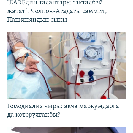
"ЕАЭБдин талаптары сакталбай
жатат". Чолпон-Атадагы саммит,
Пашиняндын сыны
Гемодиализ чыры: акча маркумдарга
да которулганбы?