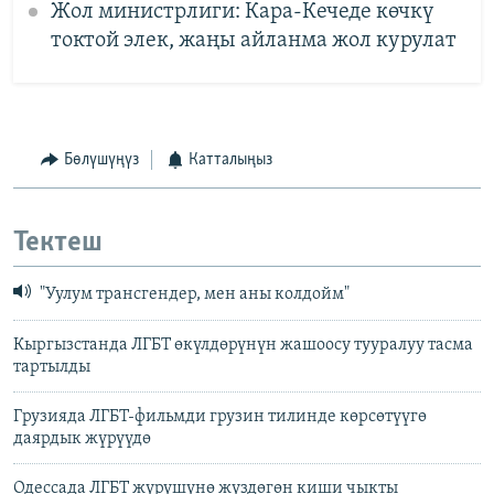
Жол министрлиги: Кара-Кечеде көчкү
токтой элек, жаңы айланма жол курулат
Бөлүшүңүз
Катталыңыз
Тектеш
"Уулум трансгендер, мен аны колдойм"
Кыргызстанда ЛГБТ өкүлдөрүнүн жашоосу тууралуу тасма
тартылды
Грузияда ЛГБТ-фильмди грузин тилинде көрсөтүүгө
даярдык жүрүүдө
Одессада ЛГБТ жүрүшүнө жүздөгөн киши чыкты