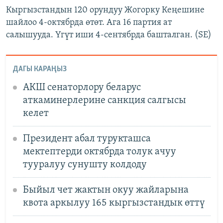
Кыргызстандын 120 орундуу Жогорку Кеңешине
шайлоо 4-октябрда өтөт. Ага 16 партия ат
салышууда. Үгүт иши 4-сентябрда башталган. (SE)
ДАГЫ КАРАҢЫЗ
АКШ сенаторлору беларус
аткаминерлерине санкция салгысы
келет
Президент абал турукташса
мектептерди октябрда толук ачуу
тууралуу сунушту колдоду
Быйыл чет жактын окуу жайларына
квота аркылуу 165 кыргызстандык өттү