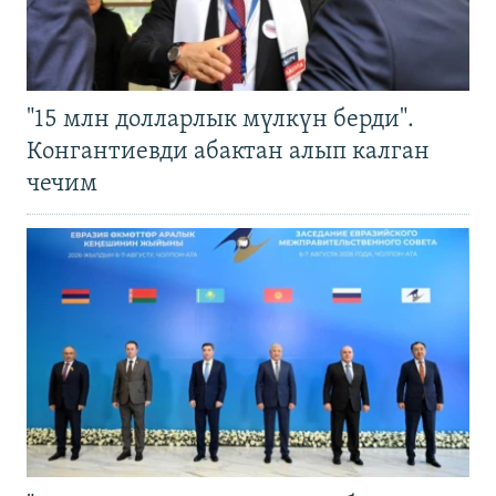
"15 млн долларлык мүлкүн берди".
Конгантиевди абактан алып калган
чечим