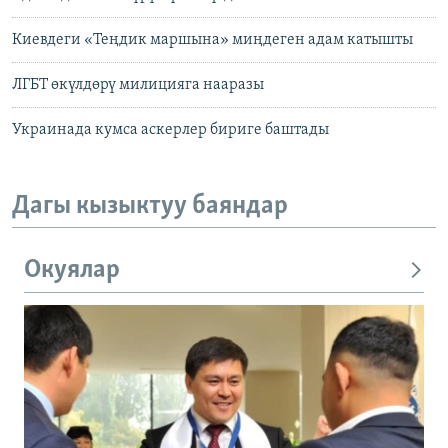
Киевдеги «Теңдик маршына» миңдеген адам катышты
ЛГБТ өкүлдөрү милицияга нааразы
Украинада кумса аскерлер бириге баштады
Дагы кызыктуу баяндар
Окуялар