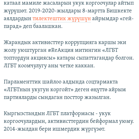
катаал мамиле жасаларын укук коргоочулар айтып
жүрүшөт. 2019-2020-жылдары 8-мартта Бишкекте
аялдардын
тилектештик жүрүшүн
айрымдар «гей-
парад» деп баалашкан.
Жарандык активисттер коррупцияга каршы эки
жолу уюштурган #ReАкция митингин «ЛГБТ
топтордун акциясы» катары сыпаттагандар болгон.
ЛГБТ коомчулугу аны четке каккан.
Парламенттик шайлоо алдында соцтармакта
«ЛГБТнын укугун коргойт» деген өңүттө айрым
партияларды сындаган посттор жазылган.
Кыргызстандын ЛГБТ платформасы - укук
коргоочулардын, активисттердин бейформал уюму.
2014-жылдан бери ишмердик жүргүзөт.